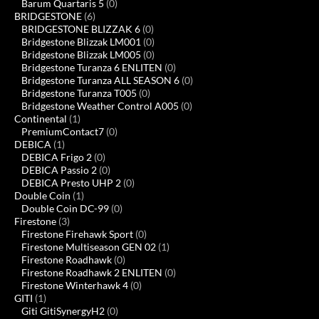
Barum Quartaris 5
(0)
BRIDGESTONE
(6)
BRIDGESTONE BLIZZAK 6
(0)
Bridgestone Blizzak LM001
(0)
Bridgestone Blizzak LM005
(0)
Bridgestone Turanza 6 ENLITEN
(0)
Bridgestone Turanza ALL SEASON 6
(0)
Bridgestone Turanza T005
(0)
Bridgestone Weather Control A005
(0)
Continental
(1)
PremiumContact7
(0)
DEBICA
(1)
DEBICA Frigo 2
(0)
DEBICA Passio 2
(0)
DEBICA Presto UHP 2
(0)
Double Coin
(1)
Double Coin DC-99
(0)
Firestone
(3)
Firestone Firehawk Sport
(0)
Firestone Multiseason GEN 02
(1)
Firestone Roadhawk
(0)
Firestone Roadhawk 2 ENLITEN
(0)
Firestone Winterhawk 4
(0)
GITI
(1)
Giti GitiSynergyH2
(0)