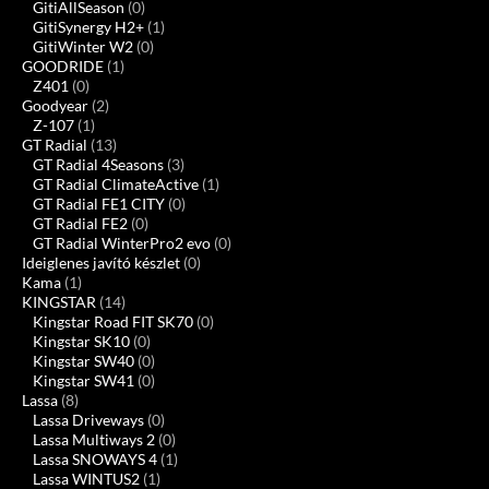
GitiAllSeason
(0)
GitiSynergy H2+
(1)
GitiWinter W2
(0)
GOODRIDE
(1)
Z401
(0)
Goodyear
(2)
Z-107
(1)
GT Radial
(13)
GT Radial 4Seasons
(3)
GT Radial ClimateActive
(1)
GT Radial FE1 CITY
(0)
GT Radial FE2
(0)
GT Radial WinterPro2 evo
(0)
Ideiglenes javító készlet
(0)
Kama
(1)
KINGSTAR
(14)
Kingstar Road FIT SK70
(0)
Kingstar SK10
(0)
Kingstar SW40
(0)
Kingstar SW41
(0)
Lassa
(8)
Lassa Driveways
(0)
Lassa Multiways 2
(0)
Lassa SNOWAYS 4
(1)
Lassa WINTUS2
(1)