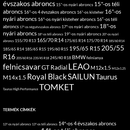
évszakos abroncs
15"-os téli
15"-os nyári abroncs
abroncs
16"-os
16"-os 4 évszakos abroncs
16"-os kisteher
nyári abroncs
16"-os nyári kisteher abroncs
16″-os téli
18"-os
abroncs
17″-os nyári abroncs
17"-os négyévszakos abroncs
nyári abroncs
19"-os nyári abroncs
18"-os téli abroncs
20"-os nyári
165/70 R14
155/70 R13
175/65 R14
175/70 R14
abroncs
185/60 R14
205/55
195/65 R15
185/65 R14
185/65 R15
195/60 R15
R16
BMW
245/40 R18
felnianya
205/60 R16
235/45 R18
LEAO
felnicsavar
GT Radial
M12x1.5
M12x1.25
Royal Black
SAILUN
Taurus
M14x1.5
TOMKET
Taurus High Performance
TERMÉK CÍMKÉK
14″-os 4 évszakos abroncs
13"-os nyári abroncs
13"-os téli abroncs