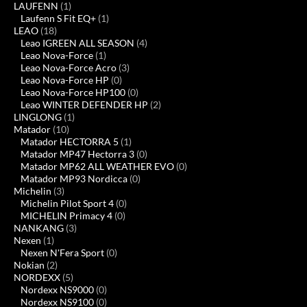
LAUFENN
(1)
Laufenn S Fit EQ+
(1)
LEAO
(18)
Leao IGREEN ALL SEASON
(4)
Leao Nova-Force
(1)
Leao Nova-Force Acro
(3)
Leao Nova-Force HP
(0)
Leao Nova-Force HP100
(0)
Leao WINTER DEFENDER HP
(2)
LINGLONG
(1)
Matador
(10)
Matador HECTORRA 5
(1)
Matador MP47 Hectorra 3
(0)
Matador MP62 ALL WEATHER EVO
(0)
Matador MP93 Nordicca
(0)
Michelin
(3)
Michelin Pilot Sport 4
(0)
MICHELIN Primacy 4
(0)
NANKANG
(3)
Nexen
(1)
Nexen N'Fera Sport
(0)
Nokian
(2)
NORDEXX
(5)
Nordexx NS9000
(0)
Nordexx NS9100
(0)