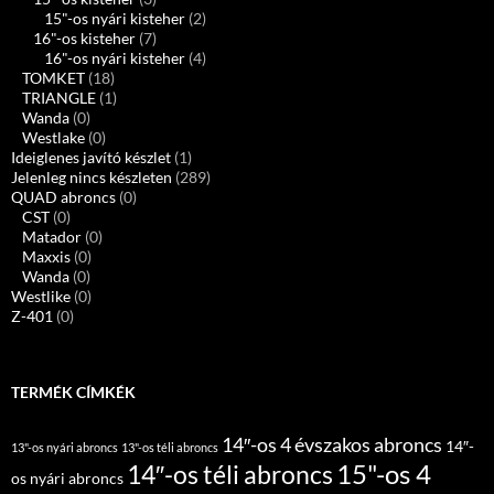
15"-os nyári kisteher
(2)
16"-os kisteher
(7)
16"-os nyári kisteher
(4)
TOMKET
(18)
TRIANGLE
(1)
Wanda
(0)
Westlake
(0)
Ideiglenes javító készlet
(1)
Jelenleg nincs készleten
(289)
QUAD abroncs
(0)
CST
(0)
Matador
(0)
Maxxis
(0)
Wanda
(0)
Westlike
(0)
Z-401
(0)
TERMÉK CÍMKÉK
14″-os 4 évszakos abroncs
14″-
13"-os nyári abroncs
13"-os téli abroncs
15"-os 4
14″-os téli abroncs
os nyári abroncs