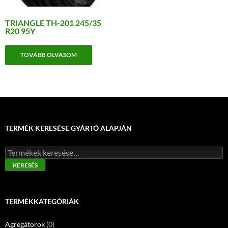
TRIANGLE TH-201 245/35
R20 95Y
TOVÁBB OLVASOM
TERMÉK KERESÉSE GYÁRTÓ ALAPJÁN
Keresés
a
KERESÉS
következőre:
TERMÉKKATEGÓRIÁK
Agregátorok
(0)