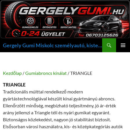
Kilépés
a
tartalomba
Keresés
Gergely Gumi Miskolc személyautó, kisteherautó gumi szerelés javítás +36703125626 NON-STOP ügyelet, gergelygumi@gergelygumi.hu
ELSŐDL
MENÜ
Kezdőlap
/
Gumiabroncs kínálat
/ TRIANGLE
TRIANGLE
Tradicionális múlttal rendelkező modern
gyártástechnológiával készült kínai gyártmányú abroncs.
Ellenőrzött minőség, megbízható teljesítmény, jó ár-érték
arány jellemzi a Triangle téli és nyári gumikat egyaránt.
Biztonságos közlekedést, nagyon jó stabilitást biztosit.
Elsősorban városi használatra, kis- és középkategóriás autók