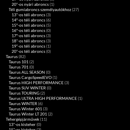
20"-os nyári abroncs
(1)
Téli gumiabroncs személyautókhoz
(27)
13"-os téli abroncs
(3)
14″-os téli abroncs
(6)
15″-os téli abroncs
(5)
16″-os téli abroncs
(0)
17″-os téli abroncs
(3)
18"-os téli abroncs
(3)
19"-os téli abroncs
(1)
20"-os téli abroncs
(0)
Taurus
(82)
Taurus 101
(2)
Taurus 701
(0)
Taurus ALL SEASON
(0)
Taurus CargoSpeedEVO
(1)
Taurus HIGH PERFORMANCE
(3)
Taurus SUV WINTER
(0)
Taurus TOURING
(2)
Taurus ULTRA HIGH PERFORMANCE
(1)
Taurus WINTER
(6)
Taurus Winter 601
(3)
Taurus Winter LT 201
(2)
Tehergépjárművek
(11)
13"-os kisteher
(0)
15"-os kisteher
(3)