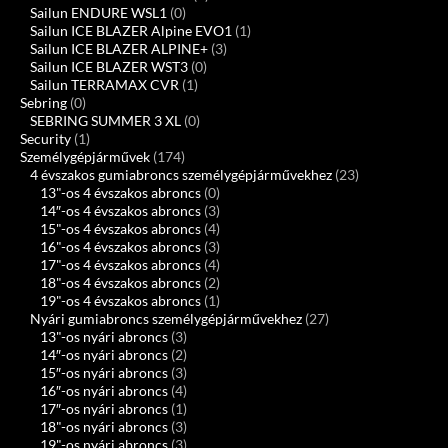
Sailun ENDURE WSL1
(0)
Sailun ICE BLAZER Alpine EVO1
(1)
Sailun ICE BLAZER ALPINE+
(3)
Sailun ICE BLAZER WST3
(0)
Sailun TERRAMAX CVR
(1)
Sebring
(0)
SEBRING SUMMER 3 XL
(0)
Security
(1)
Személygépjárművek
(174)
4 évszakos gumiabroncs személygépjárművekhez
(23)
13"-os 4 évszakos abroncs
(0)
14″-os 4 évszakos abroncs
(3)
15"-os 4 évszakos abroncs
(4)
16"-os 4 évszakos abroncs
(3)
17"-os 4 évszakos abroncs
(4)
18"-os 4 évszakos abroncs
(2)
19"-os 4 évszakos abroncs
(1)
Nyári gumiabroncs személygépjárművekhez
(27)
13"-os nyári abroncs
(3)
14″-os nyári abroncs
(2)
15″-os nyári abroncs
(3)
16″-os nyári abroncs
(4)
17″-os nyári abroncs
(1)
18"-os nyári abroncs
(3)
19"-os nyári abroncs
(3)