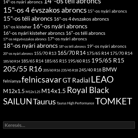
14″-os téli abroncs
14″-os nyári abroncs
15"-os 4 évszakos abroncs
15"-os nyári abroncs
15"-os téli abroncs
16"-os 4 évszakos abroncs
16"-os nyári abroncs
16"-os kisteher
16"-os nyári kisteher abroncs
16″-os téli abroncs
17″-os nyári abroncs
17"-os négyévszakos abroncs
18"-os nyári abroncs
19"-os nyári abroncs
18"-os téli abroncs
165/70 R14
155/70 R13
175/65 R14
175/70 R14
20"-os nyári abroncs
195/65 R15
185/65 R14
185/65 R15
195/60 R15
185/60 R14
205/55 R16
BMW
245/40 R18
205/60 R16
235/45 R18
LEAO
felnicsavar
GT Radial
felnianya
Royal Black
M14x1.5
M12x1.5
M12x1.25
TOMKET
SAILUN
Taurus
Taurus High Performance
Keresés: