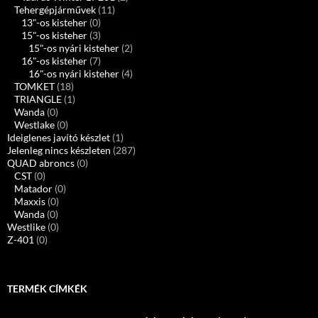
Tehergépjárművek
(11)
13"-os kisteher
(0)
15"-os kisteher
(3)
15"-os nyári kisteher
(2)
16"-os kisteher
(7)
16"-os nyári kisteher
(4)
TOMKET
(18)
TRIANGLE
(1)
Wanda
(0)
Westlake
(0)
Ideiglenes javító készlet
(1)
Jelenleg nincs készleten
(287)
QUAD abroncs
(0)
CST
(0)
Matador
(0)
Maxxis
(0)
Wanda
(0)
Westlike
(0)
Z-401
(0)
TERMÉK CÍMKÉK