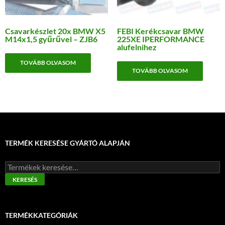
Csavarkészlet 20x BMW X5
FEBI Kerékcsavar BMW
M14x1,5 gyűrűvel – ZJB6
225XE IPERFORMANCE
alufelnihez
TOVÁBB OLVASOM
TOVÁBB OLVASOM
TERMÉK KERESÉSE GYÁRTÓ ALAPJÁN
Keresés
a
KERESÉS
következőre:
TERMÉKKATEGÓRIÁK