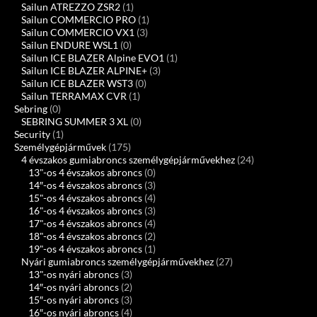
Sailun ATREZZO ZSR2
(1)
Sailun COMMERCIO PRO
(1)
Sailun COMMERCIO VX1
(3)
Sailun ENDURE WSL1
(0)
Sailun ICE BLAZER Alpine EVO1
(1)
Sailun ICE BLAZER ALPINE+
(3)
Sailun ICE BLAZER WST3
(0)
Sailun TERRAMAX CVR
(1)
Sebring
(0)
SEBRING SUMMER 3 XL
(0)
Security
(1)
Személygépjárművek
(175)
4 évszakos gumiabroncs személygépjárművekhez
(24)
13"-os 4 évszakos abroncs
(0)
14″-os 4 évszakos abroncs
(3)
15"-os 4 évszakos abroncs
(4)
16"-os 4 évszakos abroncs
(3)
17"-os 4 évszakos abroncs
(4)
18"-os 4 évszakos abroncs
(2)
19"-os 4 évszakos abroncs
(1)
Nyári gumiabroncs személygépjárművekhez
(27)
13"-os nyári abroncs
(3)
14″-os nyári abroncs
(2)
15″-os nyári abroncs
(3)
16″-os nyári abroncs
(4)