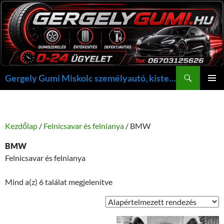
Kilépés
a
tartalomba
Keresés
Gergely Gumi Miskolc személyautó, kisteherautó gumi szerelés javítás +36703125626 NON-STOP ügyelet, gergelygumi@gergelygumi.hu
ELSŐDL
MENÜ
Kezdőlap
/
Felnicsavar és felnianya
/ BMW
BMW
Felnicsavar és felnianya
Mind a(z) 6 találat megjelenítve