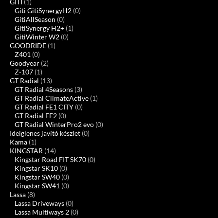
GITI
(1)
Giti GitiSynergyH2
(0)
GitiAllSeason
(0)
GitiSynergy H2+
(1)
GitiWinter W2
(0)
GOODRIDE
(1)
Z401
(0)
Goodyear
(2)
Z-107
(1)
GT Radial
(13)
GT Radial 4Seasons
(3)
GT Radial ClimateActive
(1)
GT Radial FE1 CITY
(0)
GT Radial FE2
(0)
GT Radial WinterPro2 evo
(0)
Ideiglenes javító készlet
(0)
Kama
(1)
KINGSTAR
(14)
Kingstar Road FIT SK70
(0)
Kingstar SK10
(0)
Kingstar SW40
(0)
Kingstar SW41
(0)
Lassa
(8)
Lassa Driveways
(0)
Lassa Multiways 2
(0)