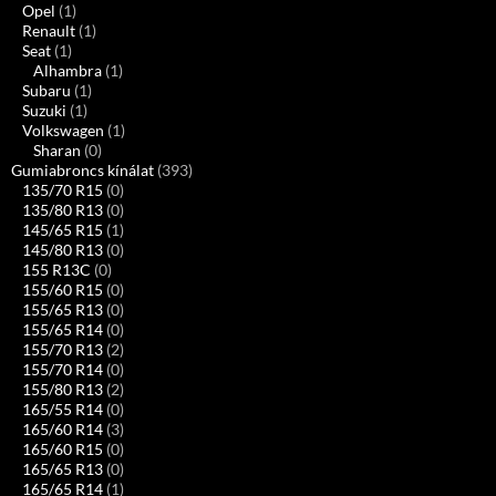
Opel
(1)
Renault
(1)
Seat
(1)
Alhambra
(1)
Subaru
(1)
Suzuki
(1)
Volkswagen
(1)
Sharan
(0)
Gumiabroncs kínálat
(393)
135/70 R15
(0)
135/80 R13
(0)
145/65 R15
(1)
145/80 R13
(0)
155 R13C
(0)
155/60 R15
(0)
155/65 R13
(0)
155/65 R14
(0)
155/70 R13
(2)
155/70 R14
(0)
155/80 R13
(2)
165/55 R14
(0)
165/60 R14
(3)
165/60 R15
(0)
165/65 R13
(0)
165/65 R14
(1)