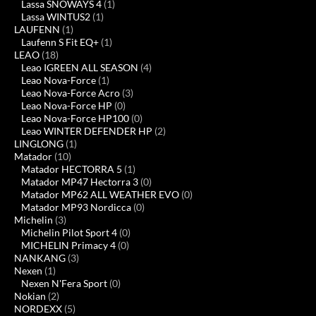
Lassa SNOWAYS 4
(1)
Lassa WINTUS2
(1)
LAUFENN
(1)
Laufenn S Fit EQ+
(1)
LEAO
(18)
Leao IGREEN ALL SEASON
(4)
Leao Nova-Force
(1)
Leao Nova-Force Acro
(3)
Leao Nova-Force HP
(0)
Leao Nova-Force HP100
(0)
Leao WINTER DEFENDER HP
(2)
LINGLONG
(1)
Matador
(10)
Matador HECTORRA 5
(1)
Matador MP47 Hectorra 3
(0)
Matador MP62 ALL WEATHER EVO
(0)
Matador MP93 Nordicca
(0)
Michelin
(3)
Michelin Pilot Sport 4
(0)
MICHELIN Primacy 4
(0)
NANKANG
(3)
Nexen
(1)
Nexen N'Fera Sport
(0)
Nokian
(2)
NORDEXX
(5)