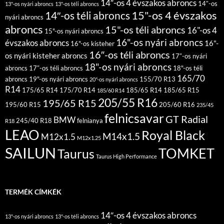
14″-os 4 évszakos abroncs
14″-os
13"-os nyári abroncs
13"-os téli abroncs
15"-os 4 évszakos
14″-os téli abroncs
nyári abroncs
abroncs
15"-os téli abroncs
16"-os 4
15"-os nyári abroncs
16"-os nyári abroncs
évszakos abroncs
16"-
16"-os kisteher
16″-os téli abroncs
os nyári kisteher abroncs
17″-os nyári
18"-os nyári abroncs
abroncs
17″-os téli abroncs
18"-os téli
165/70
abroncs
19"-os nyári abroncs
155/70 R13
20"-os nyári abroncs
R14
175/65 R14
175/70 R14
185/65 R14
185/65 R15
185/60 R14
205/55 R16
195/65 R15
195/60 R15
205/60 R16
235/45
felnicsavar
GT Radial
BMW
245/40 R18
felnianya
R18
LEAO
Royal Black
M14x1.5
M12x1.5
M12x1.25
SAILUN
TOMKET
Taurus
Taurus High Performance
TERMÉK CÍMKÉK
14″-os 4 évszakos abroncs
13"-os nyári abroncs
13"-os téli abroncs