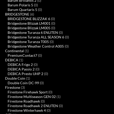
Barum Brillantis 2
(0)
Barum Polaris 5
(0)
Barum Quartaris 5
(0)
BRIDGESTONE
(6)
BRIDGESTONE BLIZZAK 6
(0)
Bridgestone Blizzak LM001
(0)
Bridgestone Blizzak LM005
(0)
Bridgestone Turanza 6 ENLITEN
(0)
Bridgestone Turanza ALL SEASON 6
(0)
Bridgestone Turanza T005
(0)
Bridgestone Weather Control A005
(0)
Continental
(1)
PremiumContact7
(0)
DEBICA
(1)
DEBICA Frigo 2
(0)
DEBICA Passio 2
(0)
DEBICA Presto UHP 2
(0)
Double Coin
(1)
Double Coin DC-99
(0)
Firestone
(3)
Firestone Firehawk Sport
(0)
Firestone Multiseason GEN 02
(1)
Firestone Roadhawk
(0)
Firestone Roadhawk 2 ENLITEN
(0)
Firestone Winterhawk 4
(0)