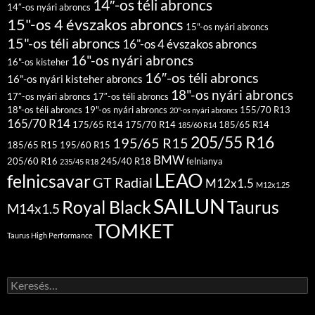
14″-os téli abroncs
14″-os nyári abroncs
15"-os 4 évszakos abroncs
15"-os nyári abroncs
15"-os téli abroncs
16"-os 4 évszakos abroncs
16"-os nyári abroncs
16"-os kisteher
16″-os téli abroncs
16"-os nyári kisteher abroncs
18"-os nyári abroncs
17″-os nyári abroncs
17″-os téli abroncs
18"-os téli abroncs
19"-os nyári abroncs
155/70 R13
20"-os nyári abroncs
165/70 R14
175/65 R14
175/70 R14
185/65 R14
185/60 R14
205/55 R16
195/65 R15
185/65 R15
195/60 R15
BMW
205/60 R16
245/40 R18
felnianya
235/45 R18
LEAO
felnicsavar
GT Radial
M12x1.5
M12x1.25
SAILUN
Royal Black
Taurus
M14x1.5
TOMKET
Taurus High Performance
Keresés: