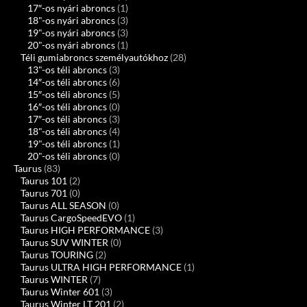
17″-os nyári abroncs
(1)
18"-os nyári abroncs
(3)
19"-os nyári abroncs
(3)
20"-os nyári abroncs
(1)
Téli gumiabroncs személyautókhoz
(28)
13"-os téli abroncs
(3)
14″-os téli abroncs
(6)
15″-os téli abroncs
(5)
16″-os téli abroncs
(0)
17″-os téli abroncs
(3)
18"-os téli abroncs
(4)
19"-os téli abroncs
(1)
20"-os téli abroncs
(0)
Taurus
(83)
Taurus 101
(2)
Taurus 701
(0)
Taurus ALL SEASON
(0)
Taurus CargoSpeedEVO
(1)
Taurus HIGH PERFORMANCE
(3)
Taurus SUV WINTER
(0)
Taurus TOURING
(2)
Taurus ULTRA HIGH PERFORMANCE
(1)
Taurus WINTER
(7)
Taurus Winter 601
(3)
Taurus Winter LT 201
(2)