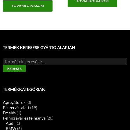
TOVÁBB OLVASOM
TOVÁBB OLVASOM
TERMÉK KERESÉSE GYÁRTÓ ALAPJÁN
Keresés
a
KERESÉS
következőre:
TERMÉKKATEGÓRIÁK
Agregátorok
(0)
Beszerzés alatt
(19)
Emelés
(1)
Felnicsavar és felnianya
(20)
Audi
(1)
BMW
(6)