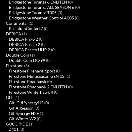
Bridgestone Turanza 6 ENLITEN
(0)
Bridgestone Turanza ALL SEASON 6
(0)
Bridgestone Turanza T005
(0)
Bridgestone Weather Control A005
(0)
Continental
(1)
PremiumContact7
(0)
DEBICA
(1)
DEBICA Frigo 2
(0)
DEBICA Passio 2
(0)
DEBICA Presto UHP 2
(0)
Double Coin
(1)
Double Coin DC-99
(0)
Firestone
(3)
Firestone Firehawk Sport
(0)
Firestone Multiseason GEN 02
(1)
Firestone Roadhawk
(0)
Firestone Roadhawk 2 ENLITEN
(0)
Firestone Winterhawk 4
(0)
GITI
(1)
Giti GitiSynergyH2
(0)
GitiAllSeason
(0)
GitiSynergy H2+
(1)
GitiWinter W2
(0)
GOODRIDE
(1)
Z401
(0)