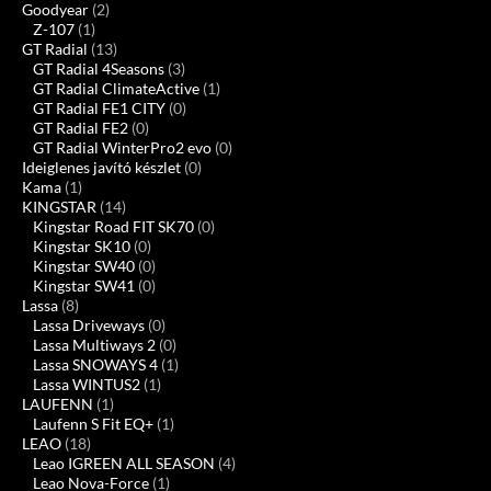
Goodyear
(2)
Z-107
(1)
GT Radial
(13)
GT Radial 4Seasons
(3)
GT Radial ClimateActive
(1)
GT Radial FE1 CITY
(0)
GT Radial FE2
(0)
GT Radial WinterPro2 evo
(0)
Ideiglenes javító készlet
(0)
Kama
(1)
KINGSTAR
(14)
Kingstar Road FIT SK70
(0)
Kingstar SK10
(0)
Kingstar SW40
(0)
Kingstar SW41
(0)
Lassa
(8)
Lassa Driveways
(0)
Lassa Multiways 2
(0)
Lassa SNOWAYS 4
(1)
Lassa WINTUS2
(1)
LAUFENN
(1)
Laufenn S Fit EQ+
(1)
LEAO
(18)
Leao IGREEN ALL SEASON
(4)
Leao Nova-Force
(1)