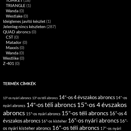
TOMKET
(18)
TRIANGLE
(1)
Wanda
(0)
Westlake
(0)
Ideiglenes javító készlet
(1)
Jelenleg nincs készleten
(287)
QUAD abroncs
(0)
CST
(0)
Matador
(0)
Maxxis
(0)
Wanda
(0)
Westlike
(0)
Z-401
(0)
TERMÉK CÍMKÉK
14″-os 4 évszakos abroncs
14″-os
13"-os nyári abroncs
13"-os téli abroncs
15"-os 4 évszakos
14″-os téli abroncs
nyári abroncs
abroncs
15"-os téli abroncs
16"-os 4
15"-os nyári abroncs
16"-os nyári abroncs
évszakos abroncs
16"-
16"-os kisteher
16″-os téli abroncs
os nyári kisteher abroncs
17″-os nyári