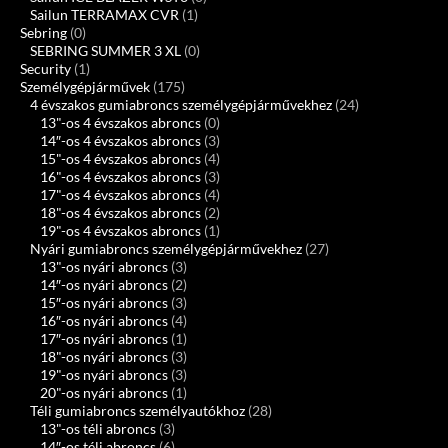
Sailun TERRAMAX CVR
(1)
Sebring
(0)
SEBRING SUMMER 3 XL
(0)
Security
(1)
Személygépjárművek
(175)
4 évszakos gumiabroncs személygépjárművekhez
(24)
13"-os 4 évszakos abroncs
(0)
14″-os 4 évszakos abroncs
(3)
15"-os 4 évszakos abroncs
(4)
16"-os 4 évszakos abroncs
(3)
17"-os 4 évszakos abroncs
(4)
18"-os 4 évszakos abroncs
(2)
19"-os 4 évszakos abroncs
(1)
Nyári gumiabroncs személygépjárművekhez
(27)
13"-os nyári abroncs
(3)
14″-os nyári abroncs
(2)
15″-os nyári abroncs
(3)
16″-os nyári abroncs
(4)
17″-os nyári abroncs
(1)
18"-os nyári abroncs
(3)
19"-os nyári abroncs
(3)
20"-os nyári abroncs
(1)
Téli gumiabroncs személyautókhoz
(28)
13"-os téli abroncs
(3)
14″-os téli abroncs
(6)