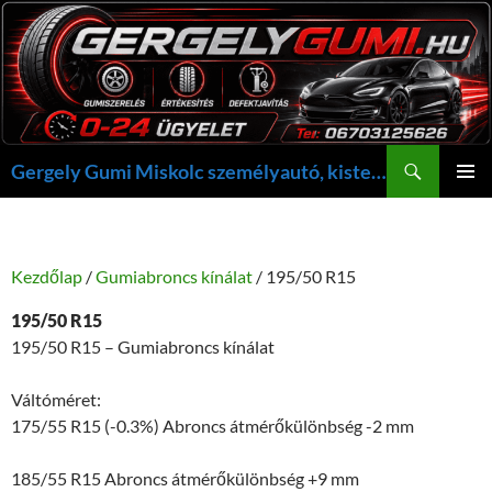
Kilépés
a
tartalomba
Keresés
Gergely Gumi Miskolc személyautó, kisteherautó gumi szerelés javítás +36703125626 NON-STOP ügyelet, gergelygumi@gergelygumi.hu
ELSŐDL
MENÜ
Kezdőlap
/
Gumiabroncs kínálat
/ 195/50 R15
195/50 R15
195/50 R15 – Gumiabroncs kínálat
Váltóméret:
175/55 R15 (-0.3%) Abroncs átmérőkülönbség -2 mm
185/55 R15 Abroncs átmérőkülönbség +9 mm