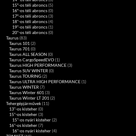
15″-os téli abroncs
(5)
16″-os téli abroncs
(0)
17″-os téli abroncs
(3)
18"-os téli abroncs
(4)
19"-os téli abroncs
(1)
20"-os téli abroncs
(0)
Taurus
(83)
Taurus 101
(2)
Taurus 701
(0)
Taurus ALL SEASON
(0)
Taurus CargoSpeedEVO
(1)
Taurus HIGH PERFORMANCE
(3)
Taurus SUV WINTER
(0)
Taurus TOURING
(2)
Taurus ULTRA HIGH PERFORMANCE
(1)
Taurus WINTER
(7)
Taurus Winter 601
(3)
Taurus Winter LT 201
(2)
Tehergépjárművek
(11)
13"-os kisteher
(0)
15"-os kisteher
(3)
15"-os nyári kisteher
(2)
16"-os kisteher
(7)
16"-os nyári kisteher
(4)