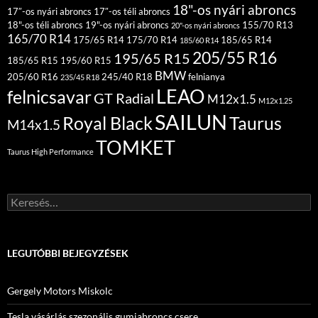
18"-os nyári abroncs
17″-os nyári abroncs
17″-os téli abroncs
18"-os téli abroncs
19"-os nyári abroncs
155/70 R13
20"-os nyári abroncs
165/70 R14
175/65 R14
175/70 R14
185/65 R14
185/60 R14
205/55 R16
195/65 R15
185/65 R15
195/60 R15
BMW
205/60 R16
245/40 R18
felnianya
235/45 R18
LEAO
felnicsavar
GT Radial
M12x1.5
M12x1.25
SAILUN
Royal Black
Taurus
M14x1.5
TOMKET
Taurus High Performance
Keresés:
LEGUTÓBBI BEJEGYZÉSEK
Gergely Motors Miskolc
Tesla vásárlás szezonális gumiabroncs csere