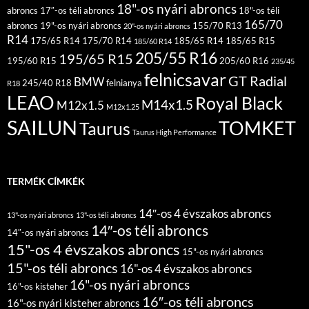
18"-os nyári abroncs
abroncs
17″-os téli abroncs
18"-os téli
165/70
abroncs
19"-os nyári abroncs
155/70 R13
20"-os nyári abroncs
R14
175/65 R14
175/70 R14
185/65 R14
185/65 R15
185/60 R14
205/55 R16
195/65 R15
195/60 R15
205/60 R16
235/45
felnicsavar
GT Radial
BMW
245/40 R18
felnianya
R18
LEAO
Royal Black
M14x1.5
M12x1.5
M12x1.25
SAILUN
TOMKET
Taurus
Taurus High Performance
TERMÉK CÍMKÉK
14″-os 4 évszakos abroncs
13"-os nyári abroncs
13"-os téli abroncs
14″-os téli abroncs
14″-os nyári abroncs
15"-os 4 évszakos abroncs
15"-os nyári abroncs
15"-os téli abroncs
16"-os 4 évszakos abroncs
16"-os nyári abroncs
16"-os kisteher
16″-os téli abroncs
16"-os nyári kisteher abroncs