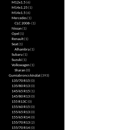
M12x1.5
(6)
M14x1.25
(1)
M14x1.5
(6)
Mercedes
(1)
CLC 2008-
(1)
Nissan
(1)
Opel
(1)
Renault
(1)
Seat
(1)
Alhambra
(1)
Subaru
(1)
Suzuki
(1)
Volkswagen
(1)
Sharan
(0)
Gumiabroncs kínálat
(393)
135/70 R15
(0)
135/80 R13
(0)
145/65 R15
(1)
145/80 R13
(0)
155 R13C
(0)
155/60 R15
(0)
155/65 R13
(0)
155/65 R14
(0)
155/70 R13
(2)
155/70 R14
(0)