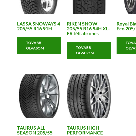
LASSA SNOWAYS 4
RIKEN SNOW
Royal Bl
205/55 R16 91H
205/55 R16 94H XL-
Eco 205/
FR téli abroncs
TOVÁBB
TOVÁ
TOVÁBB
OLVASOM
OLVA
OLVASOM
TAURUS ALL
TAURUS HIGH
SEASON 205/55
PERFORMANCE