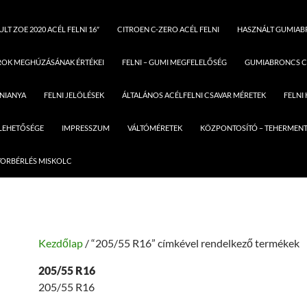
LT ZOE 2020 ACÉL FELNI 16″
CITROEN C-ZERO ACÉL FELNI
HASZNÁLT GUMIA
ROK MEGHÚZÁSÁNAK ÉRTÉKEI
FELNI – GUMI MEGFELELŐSÉG
GUMIABRONCS C
LNIANYA
FELNI JELÖLÉSEK
ÁLTALÁNOS ACÉLFELNI CSAVAR MÉRETEK
FELNI
 LEHETŐSÉGE
IMPRESSZUM
VÁLTÓMÉRETEK
KÖZPONTOSÍTÓ – TEHERMENT
ORBÉRLÉS MISKOLC
Kezdőlap
/ “205/55 R16” címkével rendelkező termékek
205/55 R16
205/55 R16