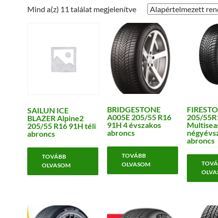
Mind a(z) 11 találat megjelenítve
BRIDGESTONE
FIREST
SAILUN ICE
A005E 205/55 R16
205/55R
BLAZER Alpine2
91H 4 évszakos
Multisea
205/55 R16 91H téli
abroncs
négyévs
abroncs
abroncs
TOVÁBB
TOVÁBB
TOVÁ
OLVASOM
OLVASOM
OLVA