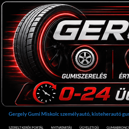
Kilépés
a
tartalomba
Keresés
Gergely Gumi Miskolc személyautó, kisteherautó g
SZERELT KERÉK PORTÁL
NYITVATARTÁS
ÜGYELETI DÍJ
GUMIABRONCS