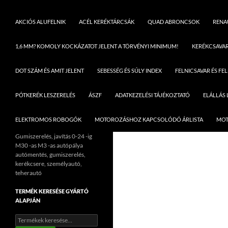
AKCIÓS ALUFELNIK
ACÉL KERÉKTÁRCSÁK
QUAD ABRONCSOK
RENAU
1,6 MM? KOMOLY KOCKÁZATOT JELENT A TÖRVÉNYI MINIMUM!
KERÉKCSAVA
DOT SZÁM ÉS AMIT JELENT
SEBESSÉG ÉS SÚLY INDEX
FELNICSAVAR ÉS FE
PÓTKERÉK LESZERELÉS
ÁSZF
ADATKEZELÉSI TÁJÉKOZTATÓ
ELÁLLÁS
ELEKTROMOS ROBOGÓK
MOTOROZÁSHOZ KAPCSOLÓDÓ ÁRLISTA
MOT
Gumiszerelés, javítás 0-24 -ig
M30 -as M3 -as autópálya
autómentés, gumiszerelés,
kerékcsere, személyautó,
teherautó
TERMÉK KERESÉSE GYÁRTÓ
ALAPJÁN
Keresés
a