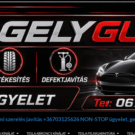
umi szerelés javítás +36703125626 NON-STOP ügyelet, 
 KÍNÁLAT
TESLA ABRONCS KÍNÁLAT
TESLA FELNIGARNITÚRA
TESL