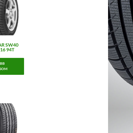
AR SW40
R16 94T
BB
SOM