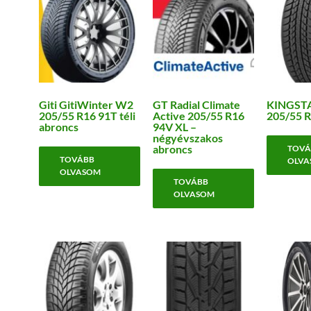
Giti GitiWinter W2
GT Radial Climate
KINGST
205/55 R16 91T téli
Active 205/55 R16
205/55 
abroncs
94V XL –
négyévszakos
abroncs
TOVÁ
TOVÁBB
OLVA
OLVASOM
TOVÁBB
OLVASOM