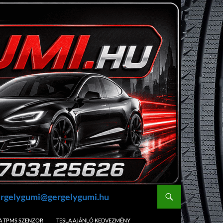
gergelygumi@gergelygumi.hu
A TPMS SZENZOR
TESLA AJÁNLÓ KEDVEZMÉNY