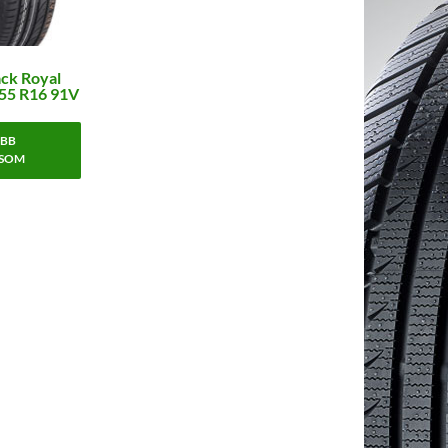
ack Royal
55 R16 91V
BB
SOM