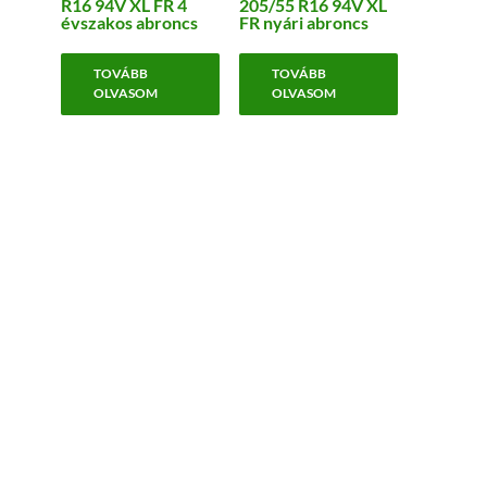
R16 94V XL FR 4
205/55 R16 94V XL
évszakos abroncs
FR nyári abroncs
TOVÁBB
TOVÁBB
OLVASOM
OLVASOM