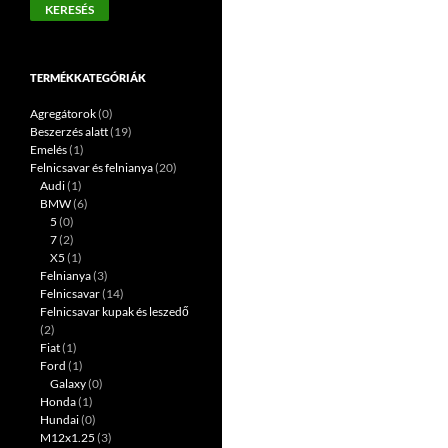
KERESÉS
következőre:
TERMÉKKATEGÓRIÁK
Agregátorok
(0)
Beszerzés alatt
(19)
Emelés
(1)
Felnicsavar és felnianya
(20)
Audi
(1)
BMW
(6)
5
(0)
7
(2)
X5
(1)
Felnianya
(3)
Felnicsavar
(14)
Felnicsavar kupak és leszedő
(2)
Fiat
(1)
Ford
(1)
Galaxy
(0)
Honda
(1)
Hundai
(0)
M12x1.25
(3)