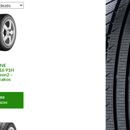
ONE
16 91H
son2 –
zakos
BB
SOM