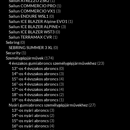
Sailun ATREZZO ZSR2
(1)
Sailun COMMERCIO PRO
(1)
Sailun COMMERCIO VX1
(3)
Sailun ENDURE WSL1
(0)
Sailun ICE BLAZER Alpine EVO1
(1)
Sailun ICE BLAZER ALPINE+
(3)
Sailun ICE BLAZER WST3
(0)
Sailun TERRAMAX CVR
(1)
Sebring
(0)
SEBRING SUMMER 3 XL
(0)
Security
(1)
Személygépjárművek
(174)
4 évszakos gumiabroncs személygépjárművekhez
(23)
13"-os 4 évszakos abroncs
(0)
14″-os 4 évszakos abroncs
(3)
15"-os 4 évszakos abroncs
(4)
16"-os 4 évszakos abroncs
(3)
17"-os 4 évszakos abroncs
(4)
18"-os 4 évszakos abroncs
(2)
19"-os 4 évszakos abroncs
(1)
Nyári gumiabroncs személygépjárművekhez
(27)
13"-os nyári abroncs
(3)
14″-os nyári abroncs
(2)
15″-os nyári abroncs
(3)
16″-os nyári abroncs
(4)