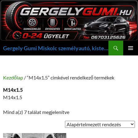
Kilépés
a
tartalomba
Keresés
Gergely Gumi Miskolc személyautó, kisteherautó gumi szerelés javítás +36703125626 NON-STOP ügyelet, gergelygumi@gergelygumi.hu
ELSŐDL
MENÜ
Kezdőlap
/ “M14x1.5” címkével rendelkező termékek
M14x1.5
M14x1.5
Mind a(z) 7 találat megjelenítve