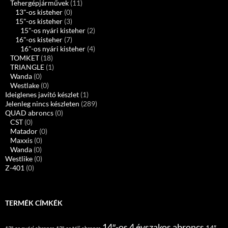
Tehergépjárművek
(11)
13"-os kisteher
(0)
15"-os kisteher
(3)
15"-os nyári kisteher
(2)
16"-os kisteher
(7)
16"-os nyári kisteher
(4)
TOMKET
(18)
TRIANGLE
(1)
Wanda
(0)
Westlake
(0)
Ideiglenes javító készlet
(1)
Jelenleg nincs készleten
(289)
QUAD abroncs
(0)
CST
(0)
Matador
(0)
Maxxis
(0)
Wanda
(0)
Westlike
(0)
Z-401
(0)
TERMÉK CÍMKÉK
14″-os 4 évszakos abroncs