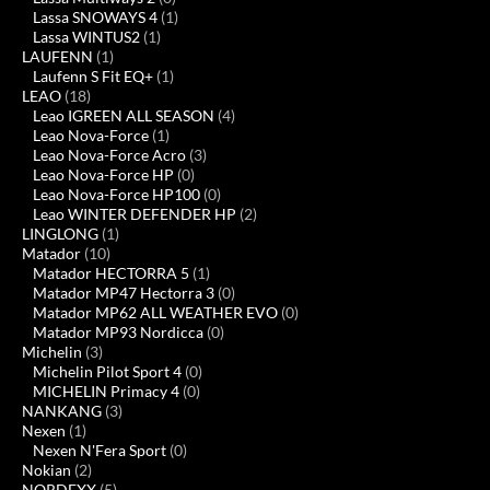
Lassa SNOWAYS 4
(1)
Lassa WINTUS2
(1)
LAUFENN
(1)
Laufenn S Fit EQ+
(1)
LEAO
(18)
Leao IGREEN ALL SEASON
(4)
Leao Nova-Force
(1)
Leao Nova-Force Acro
(3)
Leao Nova-Force HP
(0)
Leao Nova-Force HP100
(0)
Leao WINTER DEFENDER HP
(2)
LINGLONG
(1)
Matador
(10)
Matador HECTORRA 5
(1)
Matador MP47 Hectorra 3
(0)
Matador MP62 ALL WEATHER EVO
(0)
Matador MP93 Nordicca
(0)
Michelin
(3)
Michelin Pilot Sport 4
(0)
MICHELIN Primacy 4
(0)
NANKANG
(3)
Nexen
(1)
Nexen N'Fera Sport
(0)
Nokian
(2)
NORDEXX
(5)