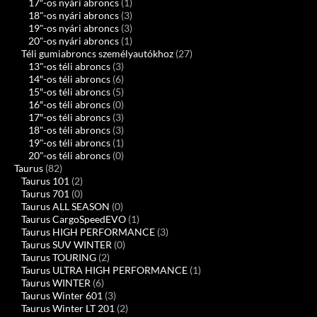
17″-os nyári abroncs
(1)
18"-os nyári abroncs
(3)
19"-os nyári abroncs
(3)
20"-os nyári abroncs
(1)
Téli gumiabroncs személyautókhoz
(27)
13"-os téli abroncs
(3)
14″-os téli abroncs
(6)
15″-os téli abroncs
(5)
16″-os téli abroncs
(0)
17″-os téli abroncs
(3)
18"-os téli abroncs
(3)
19"-os téli abroncs
(1)
20"-os téli abroncs
(0)
Taurus
(82)
Taurus 101
(2)
Taurus 701
(0)
Taurus ALL SEASON
(0)
Taurus CargoSpeedEVO
(1)
Taurus HIGH PERFORMANCE
(3)
Taurus SUV WINTER
(0)
Taurus TOURING
(2)
Taurus ULTRA HIGH PERFORMANCE
(1)
Taurus WINTER
(6)
Taurus Winter 601
(3)
Taurus Winter LT 201
(2)