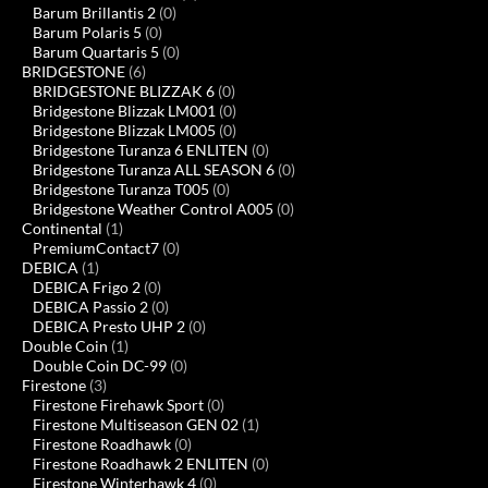
Barum Brillantis 2
(0)
Barum Polaris 5
(0)
Barum Quartaris 5
(0)
BRIDGESTONE
(6)
BRIDGESTONE BLIZZAK 6
(0)
Bridgestone Blizzak LM001
(0)
Bridgestone Blizzak LM005
(0)
Bridgestone Turanza 6 ENLITEN
(0)
Bridgestone Turanza ALL SEASON 6
(0)
Bridgestone Turanza T005
(0)
Bridgestone Weather Control A005
(0)
Continental
(1)
PremiumContact7
(0)
DEBICA
(1)
DEBICA Frigo 2
(0)
DEBICA Passio 2
(0)
DEBICA Presto UHP 2
(0)
Double Coin
(1)
Double Coin DC-99
(0)
Firestone
(3)
Firestone Firehawk Sport
(0)
Firestone Multiseason GEN 02
(1)
Firestone Roadhawk
(0)
Firestone Roadhawk 2 ENLITEN
(0)
Firestone Winterhawk 4
(0)