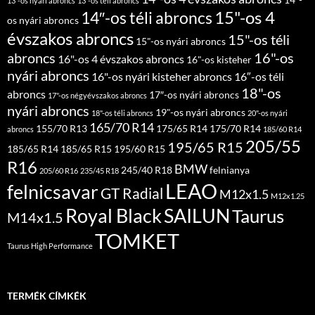
14″-
13"-os nyári abroncs
13"-os téli abroncs
15"-os 4
14″-os téli abroncs
os nyári abroncs
évszakos abroncs
15"-os téli
15"-os nyári abroncs
abroncs
16"-os
16"-os 4 évszakos abroncs
16"-os kisteher
nyári abroncs
16"-os nyári kisteher abroncs
16″-os téli
18"-os
abroncs
17″-os nyári abroncs
17"-os négyévszakos abroncs
nyári abroncs
19"-os nyári abroncs
18"-os téli abroncs
20"-os nyári
165/70 R14
155/70 R13
175/65 R14
175/70 R14
abroncs
185/60 R14
205/55
195/65 R15
185/65 R14
185/65 R15
195/60 R15
R16
BMW
245/40 R18
felnianya
205/60 R16
235/45 R18
LEAO
felnicsavar
GT Radial
M12x1.5
M12x1.25
Royal Black
SAILUN
Taurus
M14x1.5
TOMKET
Taurus High Performance
TERMÉK CÍMKÉK