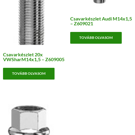
Csavarkészlet Audi M14x1,5
– Z609021
TOVÁBB OLVASOM
Csavarkészlet 20x
VWSharM14x1,5 – Z609005
TOVÁBB OLVASOM