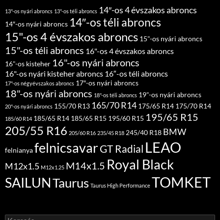
14″-os 4 évszakos abroncs
13"-os nyári abroncs
13"-os téli abroncs
14″-os téli abroncs
14″-os nyári abroncs
15"-os 4 évszakos abroncs
15"-os nyári abroncs
15"-os téli abroncs
16"-os 4 évszakos abroncs
16"-os nyári abroncs
16"-os kisteher
16"-os nyári kisteher abroncs
16″-os téli abroncs
17″-os nyári abroncs
17"-os négyévszakos abroncs
18"-os nyári abroncs
19"-os nyári abroncs
18"-os téli abroncs
165/70 R14
155/70 R13
175/65 R14
175/70 R14
20"-os nyári abroncs
195/65 R15
185/65 R14
185/65 R15
195/60 R15
185/60 R14
205/55 R16
BMW
245/40 R18
205/60 R16
235/45 R18
LEAO
felnicsavar
GT Radial
felnianya
Royal Black
M14x1.5
M12x1.5
M12x1.25
TOMKET
SAILUN
Taurus
Taurus High Performance
Keresés: