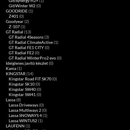
GitiSynergy H2+
(1)
GitiWinter W2
(0)
GOODRIDE
(1)
Z401
(0)
Goodyear
(2)
Z-107
(1)
GT Radial
(13)
GT Radial 4Seasons
(3)
GT Radial ClimateActive
(1)
GT Radial FE1 CITY
(0)
GT Radial FE2
(0)
GT Radial WinterPro2 evo
(0)
Ideiglenes javító készlet
(0)
Kama
(1)
KINGSTAR
(14)
Kingstar Road FIT SK70
(0)
Kingstar SK10
(0)
Kingstar SW40
(0)
Kingstar SW41
(0)
Lassa
(8)
Lassa Driveways
(0)
Lassa Multiways 2
(0)
Lassa SNOWAYS 4
(1)
Lassa WINTUS2
(1)
LAUFENN
(1)