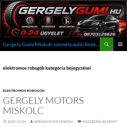
Kilépés
a
tartalomba
Keresés
Gergely Gumi Miskolc személyautó, kisteherautó gumi szerelés javítás +36703125626 NON-STOP ügyelet, gergelygumi@gergelygumi.hu
ELSŐDL
MENÜ
elektromos robogók kategória bejegyzései
ELEKTROMOS ROBOGÓK
GERGELY MOTORS
MISKOLC
2025-12-04
GERGELYGUMI MISKOLC
HOZZÁSZÓLÁS MOST!