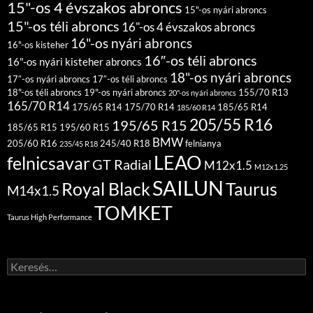
15"-os 4 évszakos abroncs
15"-os nyári abroncs
15"-os téli abroncs
16"-os 4 évszakos abroncs
16"-os nyári abroncs
16"-os kisteher
16″-os téli abroncs
16"-os nyári kisteher abroncs
18"-os nyári abroncs
17″-os nyári abroncs
17″-os téli abroncs
18"-os téli abroncs
19"-os nyári abroncs
155/70 R13
20"-os nyári abroncs
165/70 R14
175/65 R14
175/70 R14
185/65 R14
185/60 R14
205/55 R16
195/65 R15
185/65 R15
195/60 R15
BMW
205/60 R16
245/40 R18
felnianya
235/45 R18
LEAO
felnicsavar
GT Radial
M12x1.5
M12x1.25
SAILUN
Royal Black
Taurus
M14x1.5
TOMKET
Taurus High Performance
Keresés: