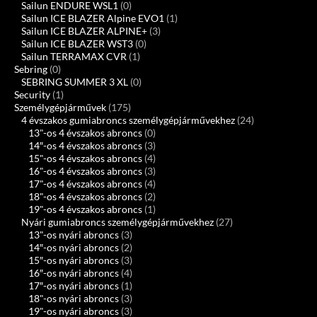
Sailun ENDURE WSL1
(0)
Sailun ICE BLAZER Alpine EVO1
(1)
Sailun ICE BLAZER ALPINE+
(3)
Sailun ICE BLAZER WST3
(0)
Sailun TERRAMAX CVR
(1)
Sebring
(0)
SEBRING SUMMER 3 XL
(0)
Security
(1)
Személygépjárművek
(175)
4 évszakos gumiabroncs személygépjárművekhez
(24)
13"-os 4 évszakos abroncs
(0)
14″-os 4 évszakos abroncs
(3)
15"-os 4 évszakos abroncs
(4)
16"-os 4 évszakos abroncs
(3)
17"-os 4 évszakos abroncs
(4)
18"-os 4 évszakos abroncs
(2)
19"-os 4 évszakos abroncs
(1)
Nyári gumiabroncs személygépjárművekhez
(27)
13"-os nyári abroncs
(3)
14″-os nyári abroncs
(2)
15″-os nyári abroncs
(3)
16″-os nyári abroncs
(4)
17″-os nyári abroncs
(1)
18"-os nyári abroncs
(3)
19"-os nyári abroncs
(3)