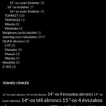
15"-os nyári kisteher
(2)
16"-os kisteher
(7)
16"-os nyári kisteher
(4)
TOMKET
(18)
TRIANGLE
(1)
Wanda
(0)
Westlake
(0)
Ideiglenes javító készlet
(1)
Jelenleg nincs készleten
(287)
QUAD abroncs
(0)
CST
(0)
Matador
(0)
Maxxis
(0)
Wanda
(0)
Westlike
(0)
Z-401
(0)
TERMÉK CÍMKÉK
14″-os 4 évszakos abroncs
14″-os
13"-os nyári abroncs
13"-os téli abroncs
15"-os 4 évszakos
14″-os téli abroncs
nyári abroncs