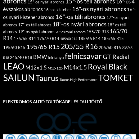
abroncs
15"-os téli abroncs
16"-os 4
15"-os nyári abroncs
16"-os nyári abroncs
évszakos abroncs
16"-
16"-os kisteher
16″-os téli abroncs
os nyári kisteher abroncs
17″-os nyári
18"-os nyári abroncs
abroncs
17″-os téli abroncs
18"-os téli
165/70
abroncs
19"-os nyári abroncs
155/70 R13
20"-os nyári abroncs
R14
175/65 R14
175/70 R14
185/65 R14
185/65 R15
185/60 R14
205/55 R16
195/65 R15
195/60 R15
205/60 R16
235/45
felnicsavar
GT Radial
BMW
245/40 R18
felnianya
R18
LEAO
Royal Black
M14x1.5
M12x1.5
M12x1.25
SAILUN
TOMKET
Taurus
Taurus High Performance
ELEKTROMOS AUTÓ TÖLTŐKÁBEL ÉS FALI TÖLTŐ