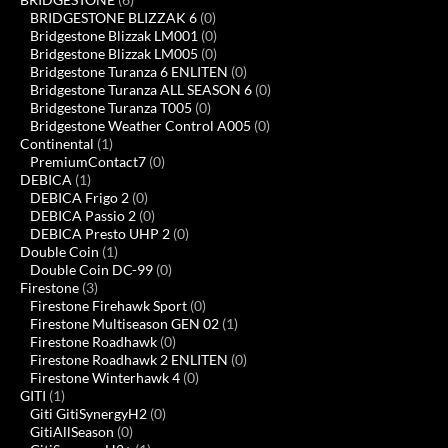
BRIDGESTONE BLIZZAK 6
(0)
Bridgestone Blizzak LM001
(0)
Bridgestone Blizzak LM005
(0)
Bridgestone Turanza 6 ENLITEN
(0)
Bridgestone Turanza ALL SEASON 6
(0)
Bridgestone Turanza T005
(0)
Bridgestone Weather Control A005
(0)
Continental
(1)
PremiumContact7
(0)
DEBICA
(1)
DEBICA Frigo 2
(0)
DEBICA Passio 2
(0)
DEBICA Presto UHP 2
(0)
Double Coin
(1)
Double Coin DC-99
(0)
Firestone
(3)
Firestone Firehawk Sport
(0)
Firestone Multiseason GEN 02
(1)
Firestone Roadhawk
(0)
Firestone Roadhawk 2 ENLITEN
(0)
Firestone Winterhawk 4
(0)
GITI
(1)
Giti GitiSynergyH2
(0)
GitiAllSeason
(0)