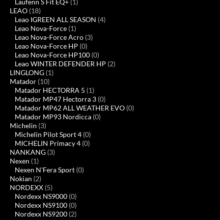
Laufenn S Fit EQ+
(1)
LEAO
(18)
Leao IGREEN ALL SEASON
(4)
Leao Nova-Force
(1)
Leao Nova-Force Acro
(3)
Leao Nova-Force HP
(0)
Leao Nova-Force HP100
(0)
Leao WINTER DEFENDER HP
(2)
LINGLONG
(1)
Matador
(10)
Matador HECTORRA 5
(1)
Matador MP47 Hectorra 3
(0)
Matador MP62 ALL WEATHER EVO
(0)
Matador MP93 Nordicca
(0)
Michelin
(3)
Michelin Pilot Sport 4
(0)
MICHELIN Primacy 4
(0)
NANKANG
(3)
Nexen
(1)
Nexen N'Fera Sport
(0)
Nokian
(2)
NORDEXX
(5)
Nordexx NS9000
(0)
Nordexx NS9100
(0)
Nordexx NS9200
(2)