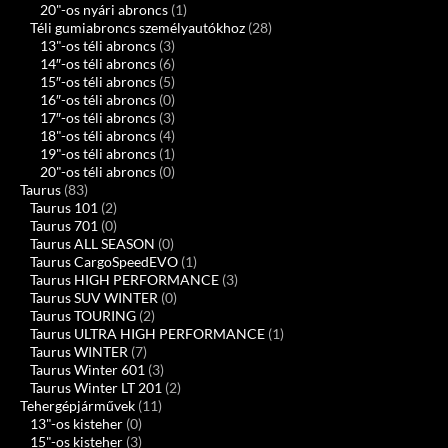
20"-os nyári abroncs
(1)
Téli gumiabroncs személyautókhoz
(28)
13"-os téli abroncs
(3)
14″-os téli abroncs
(6)
15″-os téli abroncs
(5)
16″-os téli abroncs
(0)
17″-os téli abroncs
(3)
18"-os téli abroncs
(4)
19"-os téli abroncs
(1)
20"-os téli abroncs
(0)
Taurus
(83)
Taurus 101
(2)
Taurus 701
(0)
Taurus ALL SEASON
(0)
Taurus CargoSpeedEVO
(1)
Taurus HIGH PERFORMANCE
(3)
Taurus SUV WINTER
(0)
Taurus TOURING
(2)
Taurus ULTRA HIGH PERFORMANCE
(1)
Taurus WINTER
(7)
Taurus Winter 601
(3)
Taurus Winter LT 201
(2)
Tehergépjárművek
(11)
13"-os kisteher
(0)
15"-os kisteher
(3)