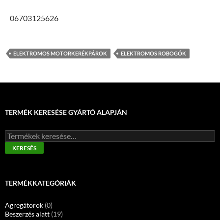
06703125626
ELEKTROMOS MOTORKERÉKPÁROK
ELEKTROMOS ROBOGÓK
TERMÉK KERESÉSE GYÁRTÓ ALAPJÁN
Keresés
a
KERESÉS
következőre:
TERMÉKKATEGÓRIÁK
Agregátorok
(0)
Beszerzés alatt
(19)