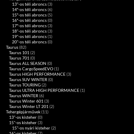
13"-os téli abroncs
(3)
14″-os téli abroncs
(6)
15″-os téli abroncs
(5)
16″-os téli abroncs
(0)
17″-os téli abroncs
(3)
18"-os téli abroncs
(3)
19"-os téli abroncs
(1)
20"-os téli abroncs
(0)
Taurus
(82)
Taurus 101
(2)
Taurus 701
(0)
Taurus ALL SEASON
(0)
Taurus CargoSpeedEVO
(1)
Taurus HIGH PERFORMANCE
(3)
Taurus SUV WINTER
(0)
Taurus TOURING
(2)
Taurus ULTRA HIGH PERFORMANCE
(1)
Taurus WINTER
(6)
Taurus Winter 601
(3)
Taurus Winter LT 201
(2)
Tehergépjárművek
(11)
13"-os kisteher
(0)
15"-os kisteher
(3)
15"-os nyári kisteher
(2)
16"-os kisteher
(7)