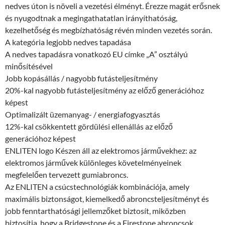
nedves úton is növeli a vezetési élményt. Érezze magát erősnek
és nyugodtnak a megingathatatlan irányíthatóság,
kezelhetőség és megbízhatóság révén minden vezetés során.
A kategória legjobb nedves tapadása
A nedves tapadásra vonatkozó EU címke „A” osztályú
minősítésével
Jobb kopásállás / nagyobb futásteljesítmény
20%-kal nagyobb futásteljesítmény az előző generációhoz
képest
Optimalizált üzemanyag- / energiafogyasztás
12%-kal csökkentett gördülési ellenállás az előző
generációhoz képest
ENLITEN logo Készen áll az elektromos járművekhez: az
elektromos járművek különleges követelményeinek
megfelelően tervezett gumiabroncs.
Az ENLITEN a csúcstechnológiák kombinációja, amely
maximális biztonságot, kiemelkedő abroncsteljesítményt és
jobb fenntarthatósági jellemzőket biztosít, miközben
biztosítja, hogy a Bridgestone és a Firestone abroncsok