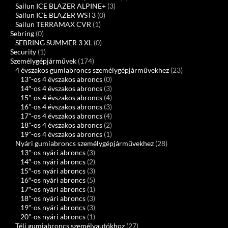
Sailun ICE BLAZER ALPINE+
(3)
Sailun ICE BLAZER WST3
(0)
Sailun TERRAMAX CVR
(1)
Sebring
(0)
SEBRING SUMMER 3 XL
(0)
Security
(1)
Személygépjárművek
(174)
4 évszakos gumiabroncs személygépjárművekhez
(23)
13"-os 4 évszakos abroncs
(0)
14″-os 4 évszakos abroncs
(3)
15"-os 4 évszakos abroncs
(4)
16"-os 4 évszakos abroncs
(3)
17"-os 4 évszakos abroncs
(4)
18"-os 4 évszakos abroncs
(2)
19"-os 4 évszakos abroncs
(1)
Nyári gumiabroncs személygépjárművekhez
(28)
13"-os nyári abroncs
(3)
14″-os nyári abroncs
(2)
15″-os nyári abroncs
(3)
16″-os nyári abroncs
(5)
17″-os nyári abroncs
(1)
18"-os nyári abroncs
(3)
19"-os nyári abroncs
(3)
20"-os nyári abroncs
(1)
Téli gumiabroncs személyautókhoz
(27)