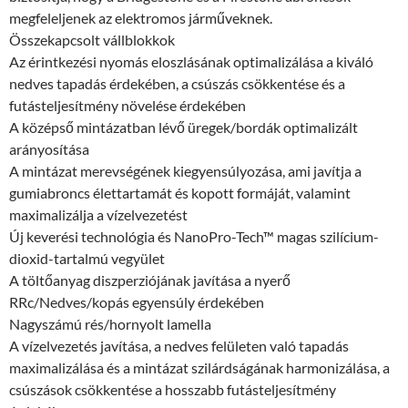
megfeleljenek az elektromos járműveknek.
Összekapcsolt vállblokkok
Az érintkezési nyomás eloszlásának optimalizálása a kiváló
nedves tapadás érdekében, a csúszás csökkentése és a
futásteljesítmény növelése érdekében
A középső mintázatban lévő üregek/bordák optimalizált
arányosítása
A mintázat merevségének kiegyensúlyozása, ami javítja a
gumiabroncs élettartamát és kopott formáját, valamint
maximalizálja a vízelvezetést
Új keverési technológia és NanoPro-Tech™ magas szilícium-
dioxid-tartalmú vegyület
A töltőanyag diszperziójának javítása a nyerő
RRc/Nedves/kopás egyensúly érdekében
Nagyszámú rés/hornyolt lamella
A vízelvezetés javítása, a nedves felületen való tapadás
maximalizálása és a mintázat szilárdságának harmonizálása, a
csúszások csökkentése a hosszabb futásteljesítmény