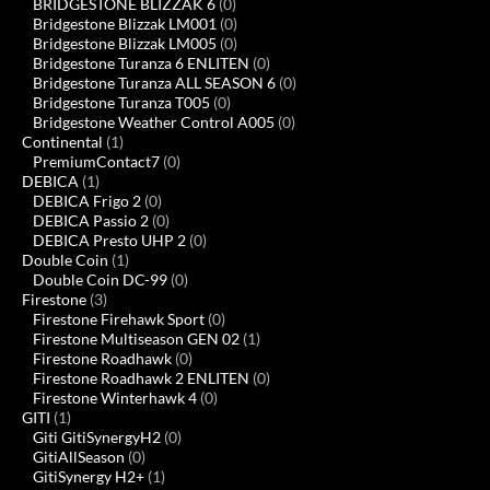
BRIDGESTONE BLIZZAK 6
(0)
Bridgestone Blizzak LM001
(0)
Bridgestone Blizzak LM005
(0)
Bridgestone Turanza 6 ENLITEN
(0)
Bridgestone Turanza ALL SEASON 6
(0)
Bridgestone Turanza T005
(0)
Bridgestone Weather Control A005
(0)
Continental
(1)
PremiumContact7
(0)
DEBICA
(1)
DEBICA Frigo 2
(0)
DEBICA Passio 2
(0)
DEBICA Presto UHP 2
(0)
Double Coin
(1)
Double Coin DC-99
(0)
Firestone
(3)
Firestone Firehawk Sport
(0)
Firestone Multiseason GEN 02
(1)
Firestone Roadhawk
(0)
Firestone Roadhawk 2 ENLITEN
(0)
Firestone Winterhawk 4
(0)
GITI
(1)
Giti GitiSynergyH2
(0)
GitiAllSeason
(0)
GitiSynergy H2+
(1)