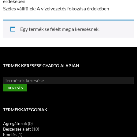
érdekében
Széles vállfülek: A vízelvezetés fokozása érdekében
Egy termék se felelt meg a keresésnek.
TERMÉK KERESÉSE GYÁRTÓ ALAPJÁN
Keresés
a
KERESÉS
következőre:
TERMÉKKATEGÓRIÁK
Agregátorok
(0)
Beszerzés alatt
(10)
Emelés
(1)