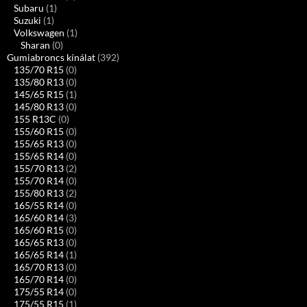
Subaru
(1)
Suzuki
(1)
Volkswagen
(1)
Sharan
(0)
Gumiabroncs kínálat
(392)
135/70 R15
(0)
135/80 R13
(0)
145/65 R15
(1)
145/80 R13
(0)
155 R13C
(0)
155/60 R15
(0)
155/65 R13
(0)
155/65 R14
(0)
155/70 R13
(2)
155/70 R14
(0)
155/80 R13
(2)
165/55 R14
(0)
165/60 R14
(3)
165/60 R15
(0)
165/65 R13
(0)
165/65 R14
(1)
165/70 R13
(0)
165/70 R14
(0)
175/55 R14
(0)
175/55 R15
(1)