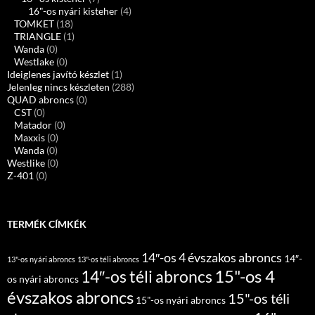
16"-os nyári kisteher
(4)
TOMKET
(18)
TRIANGLE
(1)
Wanda
(0)
Westlake
(0)
Ideiglenes javító készlet
(1)
Jelenleg nincs készleten
(288)
QUAD abroncs
(0)
CST
(0)
Matador
(0)
Maxxis
(0)
Wanda
(0)
Westlike
(0)
Z-401
(0)
TERMÉK CÍMKÉK
14″-os 4 évszakos abroncs
14″-
13"-os nyári abroncs
13"-os téli abroncs
15"-os 4
14″-os téli abroncs
os nyári abroncs
évszakos abroncs
15"-os téli
15"-os nyári abroncs