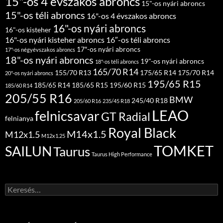
15"-os 4 évszakos abroncs
15"-os nyári abroncs
15"-os téli abroncs
16"-os 4 évszakos abroncs
16"-os nyári abroncs
16"-os kisteher
16"-os nyári kisteher abroncs
16″-os téli abroncs
17″-os nyári abroncs
17"-os négyévszakos abroncs
18"-os nyári abroncs
19"-os nyári abroncs
18"-os téli abroncs
165/70 R14
155/70 R13
175/65 R14
175/70 R14
20"-os nyári abroncs
195/65 R15
185/65 R14
185/65 R15
195/60 R15
185/60 R14
205/55 R16
BMW
245/40 R18
205/60 R16
235/45 R18
LEAO
felnicsavar
GT Radial
felnianya
Royal Black
M14x1.5
M12x1.5
M12x1.25
TOMKET
SAILUN
Taurus
Taurus High Performance
Keresés: