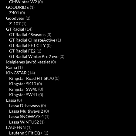
GitiWinter W2
(0)
GOODRIDE
(1)
Z401
(0)
Goodyear
(2)
Z-107
(1)
GT Radial
(14)
GT Radial 4Seasons
(3)
GT Radial ClimateActive
(1)
GT Radial FE1 CITY
(0)
GT Radial FE2
(1)
GT Radial WinterPro2 evo
(0)
Ideiglenes javító készlet
(0)
Kama
(1)
KINGSTAR
(14)
Kingstar Road FIT SK70
(0)
Kingstar SK10
(0)
Kingstar SW40
(0)
Kingstar SW41
(0)
Lassa
(8)
Lassa Driveways
(0)
Lassa Multiways 2
(0)
Lassa SNOWAYS 4
(1)
Lassa WINTUS2
(1)
LAUFENN
(1)
Laufenn S Fit EQ+
(1)