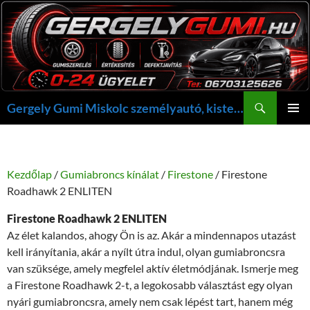
Kilépés
a
tartalomba
Keresés
Gergely Gumi Miskolc személyautó, kisteherautó gumi szerelés javítás +36703125626 NON-STOP ügyelet, gergelygumi@gergelygumi.hu
ELSŐDL
MENÜ
Kezdőlap
/
Gumiabroncs kínálat
/
Firestone
/ Firestone
Roadhawk 2 ENLITEN
Firestone Roadhawk 2 ENLITEN
Az élet kalandos, ahogy Ön is az. Akár a mindennapos utazást
kell irányítania, akár a nyílt útra indul, olyan gumiabroncsra
van szüksége, amely megfelel aktív életmódjának. Ismerje meg
a Firestone Roadhawk 2-t, a legokosabb választást egy olyan
nyári gumiabroncsra, amely nem csak lépést tart, hanem még