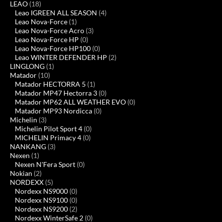
LEAO
(18)
Leao IGREEN ALL SEASON
(4)
Leao Nova-Force
(1)
Leao Nova-Force Acro
(3)
Leao Nova-Force HP
(0)
Leao Nova-Force HP100
(0)
Leao WINTER DEFENDER HP
(2)
LINGLONG
(1)
Matador
(10)
Matador HECTORRA 5
(1)
Matador MP47 Hectorra 3
(0)
Matador MP62 ALL WEATHER EVO
(0)
Matador MP93 Nordicca
(0)
Michelin
(3)
Michelin Pilot Sport 4
(0)
MICHELIN Primacy 4
(0)
NANKANG
(3)
Nexen
(1)
Nexen N'Fera Sport
(0)
Nokian
(2)
NORDEXX
(5)
Nordexx NS9000
(0)
Nordexx NS9100
(0)
Nordexx NS9200
(2)
Nordexx WinterSafe 2
(0)