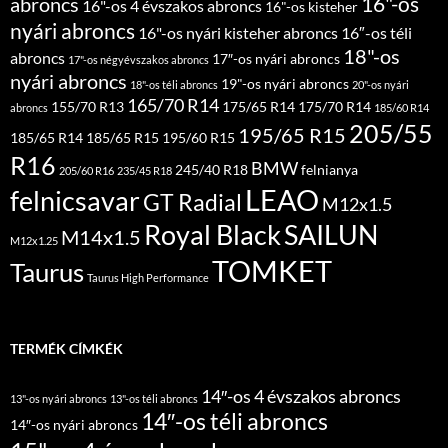
16"-os
abroncs
16"-os 4 évszakos abroncs
16"-os kisteher
nyári abroncs
16"-os nyári kisteher abroncs
16″-os téli
18"-os
abroncs
17″-os nyári abroncs
17"-os négyévszakos abroncs
nyári abroncs
19"-os nyári abroncs
18"-os téli abroncs
20"-os nyári
165/70 R14
155/70 R13
175/65 R14
175/70 R14
abroncs
185/60 R14
205/55
195/65 R15
185/65 R14
185/65 R15
195/60 R15
R16
BMW
245/40 R18
felnianya
205/60 R16
235/45 R18
LEAO
felnicsavar
GT Radial
M12x1.5
Royal Black
SAILUN
M14x1.5
M12x1.25
TOMKET
Taurus
Taurus High Performance
TERMÉK CÍMKÉK
14″-os 4 évszakos abroncs
13"-os nyári abroncs
13"-os téli abroncs
14″-os téli abroncs
14″-os nyári abroncs