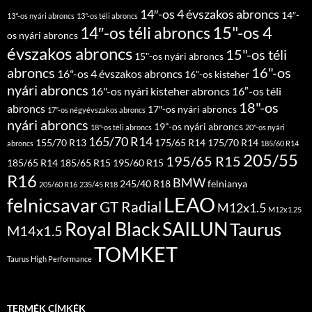
14″-os 4 évszakos abroncs
14″-
13"-os nyári abroncs
13"-os téli abroncs
15"-os 4
14″-os téli abroncs
os nyári abroncs
évszakos abroncs
15"-os téli
15"-os nyári abroncs
abroncs
16"-os
16"-os 4 évszakos abroncs
16"-os kisteher
nyári abroncs
16"-os nyári kisteher abroncs
16″-os téli
18"-os
abroncs
17″-os nyári abroncs
17"-os négyévszakos abroncs
nyári abroncs
19"-os nyári abroncs
18"-os téli abroncs
20"-os nyári
165/70 R14
155/70 R13
175/65 R14
175/70 R14
abroncs
185/60 R14
205/55
195/65 R15
185/65 R14
185/65 R15
195/60 R15
R16
BMW
245/40 R18
felnianya
205/60 R16
235/45 R18
LEAO
felnicsavar
GT Radial
M12x1.5
M12x1.25
Royal Black
SAILUN
Taurus
M14x1.5
TOMKET
Taurus High Performance
TERMÉK CÍMKÉK