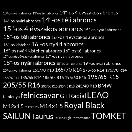
14″-os 4 évszakos abroncs
13"-os nyári abroncs
13"-os téli abroncs
14″-os téli abroncs
14″-os nyári abroncs
15"-os 4 évszakos abroncs
15"-os nyári abroncs
15"-os téli abroncs
16"-os 4 évszakos abroncs
16"-os nyári abroncs
16"-os kisteher
16"-os nyári kisteher abroncs
16″-os téli abroncs
17″-os nyári abroncs
17"-os négyévszakos abroncs
18"-os nyári abroncs
19"-os nyári abroncs
18"-os téli abroncs
165/70 R14
155/70 R13
175/65 R14
175/70 R14
20"-os nyári abroncs
195/65 R15
185/65 R14
185/65 R15
195/60 R15
185/60 R14
205/55 R16
BMW
245/40 R18
205/60 R16
235/45 R18
LEAO
felnicsavar
GT Radial
felnianya
Royal Black
M14x1.5
M12x1.5
M12x1.25
TOMKET
SAILUN
Taurus
Taurus High Performance