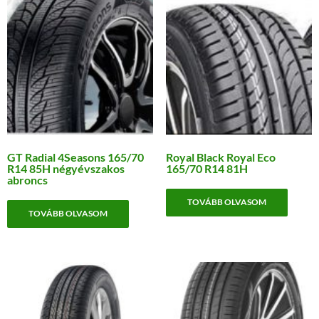
GT Radial 4Seasons 165/70
Royal Black Royal Eco
R14 85H négyévszakos
165/70 R14 81H
abroncs
TOVÁBB OLVASOM
TOVÁBB OLVASOM