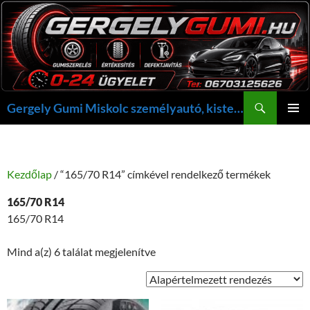
Kilépés
a
tartalomba
Keresés
Gergely Gumi Miskolc személyautó, kisteherautó gumi szerelés javítás +36703125626 NON-STOP ügyelet, gergelygumi@gergelygumi.hu
ELSŐDL
MENÜ
Kezdőlap
/ “165/70 R14” címkével rendelkező termékek
165/70 R14
165/70 R14
Mind a(z) 6 találat megjelenítve