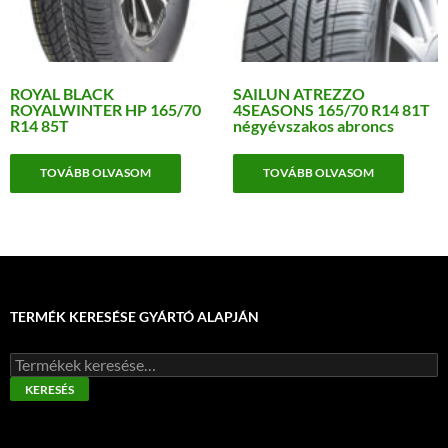
ROYAL BLACK
SAILUN ATREZZO
ROYALWINTER HP 165/70
4SEASONS 165/70 R14 81T
R14 85T
négyévszakos abroncs
TOVÁBB OLVASOM
TOVÁBB OLVASOM
TERMÉK KERESÉSE GYÁRTÓ ALAPJÁN
Keresés
a
KERESÉS
következőre: