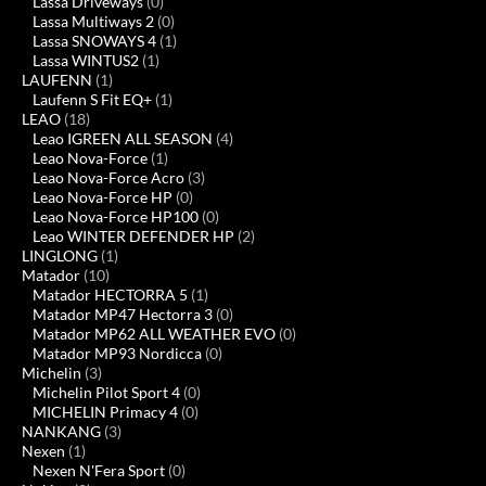
Lassa Driveways
(0)
Lassa Multiways 2
(0)
Lassa SNOWAYS 4
(1)
Lassa WINTUS2
(1)
LAUFENN
(1)
Laufenn S Fit EQ+
(1)
LEAO
(18)
Leao IGREEN ALL SEASON
(4)
Leao Nova-Force
(1)
Leao Nova-Force Acro
(3)
Leao Nova-Force HP
(0)
Leao Nova-Force HP100
(0)
Leao WINTER DEFENDER HP
(2)
LINGLONG
(1)
Matador
(10)
Matador HECTORRA 5
(1)
Matador MP47 Hectorra 3
(0)
Matador MP62 ALL WEATHER EVO
(0)
Matador MP93 Nordicca
(0)
Michelin
(3)
Michelin Pilot Sport 4
(0)
MICHELIN Primacy 4
(0)
NANKANG
(3)
Nexen
(1)
Nexen N'Fera Sport
(0)