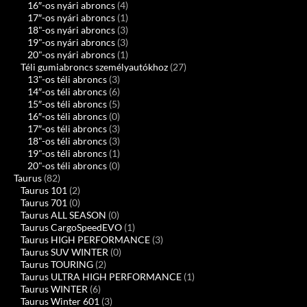
16″-os nyári abroncs
(4)
17″-os nyári abroncs
(1)
18"-os nyári abroncs
(3)
19"-os nyári abroncs
(3)
20"-os nyári abroncs
(1)
Téli gumiabroncs személyautókhoz
(27)
13"-os téli abroncs
(3)
14″-os téli abroncs
(6)
15″-os téli abroncs
(5)
16″-os téli abroncs
(0)
17″-os téli abroncs
(3)
18"-os téli abroncs
(3)
19"-os téli abroncs
(1)
20"-os téli abroncs
(0)
Taurus
(82)
Taurus 101
(2)
Taurus 701
(0)
Taurus ALL SEASON
(0)
Taurus CargoSpeedEVO
(1)
Taurus HIGH PERFORMANCE
(3)
Taurus SUV WINTER
(0)
Taurus TOURING
(2)
Taurus ULTRA HIGH PERFORMANCE
(1)
Taurus WINTER
(6)
Taurus Winter 601
(3)