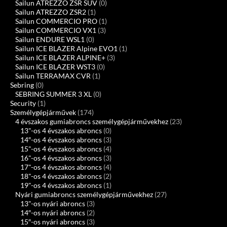
Sailun ATREZZO ZSR SUV
(0)
Sailun ATREZZO ZSR2
(1)
Sailun COMMERCIO PRO
(1)
Sailun COMMERCIO VX1
(3)
Sailun ENDURE WSL1
(0)
Sailun ICE BLAZER Alpine EVO1
(1)
Sailun ICE BLAZER ALPINE+
(3)
Sailun ICE BLAZER WST3
(0)
Sailun TERRAMAX CVR
(1)
Sebring
(0)
SEBRING SUMMER 3 XL
(0)
Security
(1)
Személygépjárművek
(174)
4 évszakos gumiabroncs személygépjárművekhez
(23)
13"-os 4 évszakos abroncs
(0)
14″-os 4 évszakos abroncs
(3)
15"-os 4 évszakos abroncs
(4)
16"-os 4 évszakos abroncs
(3)
17"-os 4 évszakos abroncs
(4)
18"-os 4 évszakos abroncs
(2)
19"-os 4 évszakos abroncs
(1)
Nyári gumiabroncs személygépjárművekhez
(27)
13"-os nyári abroncs
(3)
14″-os nyári abroncs
(2)
15″-os nyári abroncs
(3)