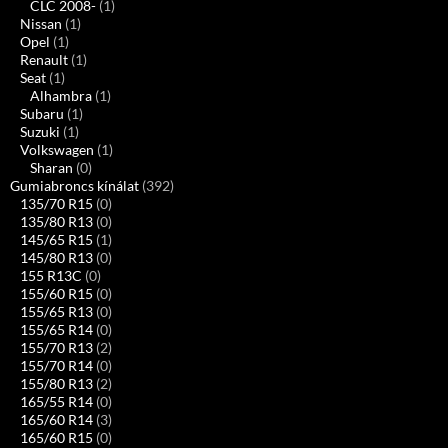
CLC 2008-
(1)
Nissan
(1)
Opel
(1)
Renault
(1)
Seat
(1)
Alhambra
(1)
Subaru
(1)
Suzuki
(1)
Volkswagen
(1)
Sharan
(0)
Gumiabroncs kínálat
(392)
135/70 R15
(0)
135/80 R13
(0)
145/65 R15
(1)
145/80 R13
(0)
155 R13C
(0)
155/60 R15
(0)
155/65 R13
(0)
155/65 R14
(0)
155/70 R13
(2)
155/70 R14
(0)
155/80 R13
(2)
165/55 R14
(0)
165/60 R14
(3)
165/60 R15
(0)