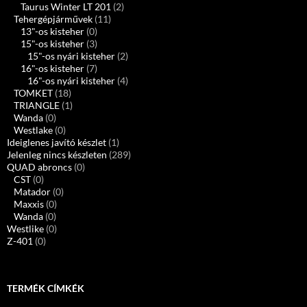
Taurus Winter LT 201
(2)
Tehergépjárművek
(11)
13"-os kisteher
(0)
15"-os kisteher
(3)
15"-os nyári kisteher
(2)
16"-os kisteher
(7)
16"-os nyári kisteher
(4)
TOMKET
(18)
TRIANGLE
(1)
Wanda
(0)
Westlake
(0)
Ideiglenes javító készlet
(1)
Jelenleg nincs készleten
(289)
QUAD abroncs
(0)
CST
(0)
Matador
(0)
Maxxis
(0)
Wanda
(0)
Westlike
(0)
Z-401
(0)
TERMÉK CÍMKÉK