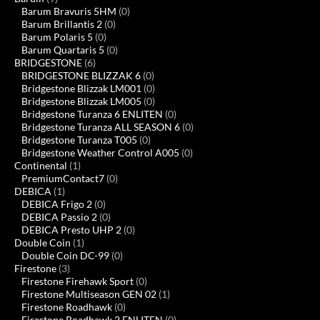
Barum Bravuris 5HM
(0)
Barum Brillantis 2
(0)
Barum Polaris 5
(0)
Barum Quartaris 5
(0)
BRIDGESTONE
(6)
BRIDGESTONE BLIZZAK 6
(0)
Bridgestone Blizzak LM001
(0)
Bridgestone Blizzak LM005
(0)
Bridgestone Turanza 6 ENLITEN
(0)
Bridgestone Turanza ALL SEASON 6
(0)
Bridgestone Turanza T005
(0)
Bridgestone Weather Control A005
(0)
Continental
(1)
PremiumContact7
(0)
DEBICA
(1)
DEBICA Frigo 2
(0)
DEBICA Passio 2
(0)
DEBICA Presto UHP 2
(0)
Double Coin
(1)
Double Coin DC-99
(0)
Firestone
(3)
Firestone Firehawk Sport
(0)
Firestone Multiseason GEN 02
(1)
Firestone Roadhawk
(0)
Firestone Roadhawk 2 ENLITEN
(0)