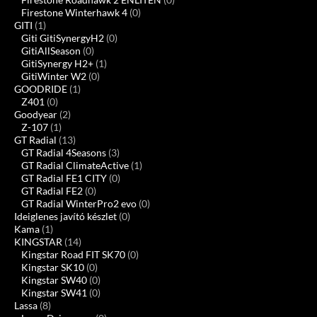
Firestone Winterhawk 4
(0)
GITI
(1)
Giti GitiSynergyH2
(0)
GitiAllSeason
(0)
GitiSynergy H2+
(1)
GitiWinter W2
(0)
GOODRIDE
(1)
Z401
(0)
Goodyear
(2)
Z-107
(1)
GT Radial
(13)
GT Radial 4Seasons
(3)
GT Radial ClimateActive
(1)
GT Radial FE1 CITY
(0)
GT Radial FE2
(0)
GT Radial WinterPro2 evo
(0)
Ideiglenes javító készlet
(0)
Kama
(1)
KINGSTAR
(14)
Kingstar Road FIT SK70
(0)
Kingstar SK10
(0)
Kingstar SW40
(0)
Kingstar SW41
(0)
Lassa
(8)