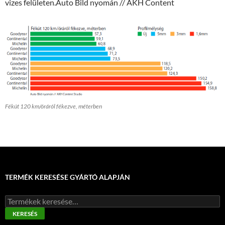
vizes felületen.Auto Bild nyomán // AKH Content
Fékút 120 km/óráról fékezve, méterben
TERMÉK KERESÉSE GYÁRTÓ ALAPJÁN
Keresés
a
KERESÉS
következőre: