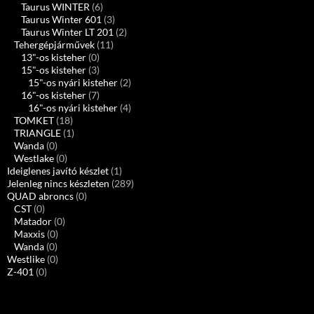
Taurus WINTER
(6)
Taurus Winter 601
(3)
Taurus Winter LT 201
(2)
Tehergépjárművek
(11)
13"-os kisteher
(0)
15"-os kisteher
(3)
15"-os nyári kisteher
(2)
16"-os kisteher
(7)
16"-os nyári kisteher
(4)
TOMKET
(18)
TRIANGLE
(1)
Wanda
(0)
Westlake
(0)
Ideiglenes javító készlet
(1)
Jelenleg nincs készleten
(289)
QUAD abroncs
(0)
CST
(0)
Matador
(0)
Maxxis
(0)
Wanda
(0)
Westlike
(0)
Z-401
(0)