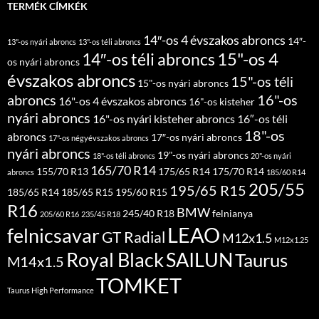
TERMÉK CÍMKÉK
14″-os 4 évszakos abroncs
14″-
13"-os nyári abroncs
13"-os téli abroncs
15"-os 4
14″-os téli abroncs
os nyári abroncs
évszakos abroncs
15"-os téli
15"-os nyári abroncs
abroncs
16"-os
16"-os 4 évszakos abroncs
16"-os kisteher
nyári abroncs
16"-os nyári kisteher abroncs
16″-os téli
18"-os
abroncs
17″-os nyári abroncs
17"-os négyévszakos abroncs
nyári abroncs
19"-os nyári abroncs
18"-os téli abroncs
20"-os nyári
165/70 R14
155/70 R13
175/65 R14
175/70 R14
abroncs
185/60 R14
205/55
195/65 R15
185/65 R14
185/65 R15
195/60 R15
R16
BMW
245/40 R18
felnianya
205/60 R16
235/45 R18
LEAO
felnicsavar
GT Radial
M12x1.5
M12x1.25
Royal Black
SAILUN
Taurus
M14x1.5
TOMKET
Taurus High Performance