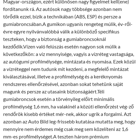
Magyar-országon, ezért különösen nagy figyelmet kell(ene)
fordítanunk rá. Az autósok nagy többsége azonban nem
törődik ezzel, bízik a technikában (ABS, ESP) és persze a
gumiabroncsában.A gumikon ugyanis rengeteg múlik, év-ről-
évre egyre nyilvánvalóbbá válik a különböző specifikus
teszteken, hogy a biztonság a gumiabroncsoknál
kezdődik.Vízen való felúszás esetén nagyon sok múlik a
következőkön: a víz mennyisége, vagyis a vízréteg vastagsága,
az autógumi profilmélysége, mintázata és nyomása. Ezek közül
a vízréteggel nem tudunk mit kezdeni, a megfelelő mintázat
kiválasztásával, illetve a profilmélység és a keréknyomás
rendszeres ellenőrzésével, azonban sokat tehetünk saját
magunk és persze az utasaink biztonságáért.Téli
gumiabroncsok esetén a törvényileg előírt minimális
profilmélység 1,6 mm, ha valakinél a közúti ellenőrzést vég-ző
rendőrök kisebb értéket mér-nek, akkor ugrik a forgalmi. Azt
azonban az Auto Bild leg-frissebb kutatása mutatta meg, hogy
mennyire nem érdemes még csak meg sem közelíteni az 1,6
mm-es profilmélységet.A teszten három prémium