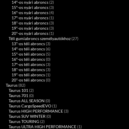
14″-os nyári abroncs
(2)
15″-os nyári abroncs
(3)
16″-os nyári abroncs
(4)
17″-os nyári abroncs
(1)
18"-os nyári abroncs
(3)
19"-os nyári abroncs
(3)
20"-os nyári abroncs
(1)
Téli gumiabroncs személyautókhoz
(27)
13"-os téli abroncs
(3)
14″-os téli abroncs
(6)
15″-os téli abroncs
(5)
16″-os téli abroncs
(0)
17″-os téli abroncs
(3)
18"-os téli abroncs
(3)
19"-os téli abroncs
(1)
20"-os téli abroncs
(0)
Taurus
(82)
Taurus 101
(2)
Taurus 701
(0)
Taurus ALL SEASON
(0)
Taurus CargoSpeedEVO
(1)
Taurus HIGH PERFORMANCE
(3)
Taurus SUV WINTER
(0)
Taurus TOURING
(2)
Taurus ULTRA HIGH PERFORMANCE
(1)