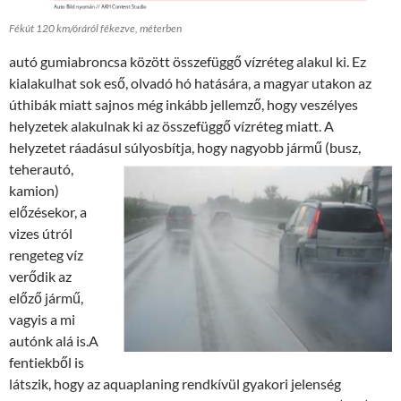
Fékút 120 km/óráról fékezve, méterben
autó gumiabroncsa között összefüggő vízréteg alakul ki. Ez
kialakulhat sok eső, olvadó hó hatására, a magyar utakon az
úthibák miatt sajnos még inkább jellemző, hogy veszélyes
helyzetek alakulnak ki az összefüggő vízréteg miatt. A
helyzetet ráadásul súl
yosbítja, hogy nagyobb jármű (busz,
teherautó,
kamion)
előzésekor, a
vizes útról
rengeteg víz
verődik az
előző jármű,
vagyis a mi
autónk alá is.A
fentiekből is
látszik, hogy az aquaplaning rendkívül gyakori jelenség