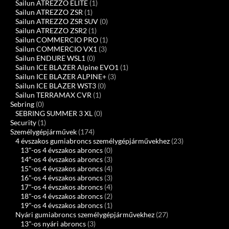
Sailun ATREZZO ELITE
(1)
Sailun ATREZZO ZSR
(1)
Sailun ATREZZO ZSR SUV
(0)
Sailun ATREZZO ZSR2
(1)
Sailun COMMERCIO PRO
(1)
Sailun COMMERCIO VX1
(3)
Sailun ENDURE WSL1
(0)
Sailun ICE BLAZER Alpine EVO1
(1)
Sailun ICE BLAZER ALPINE+
(3)
Sailun ICE BLAZER WST3
(0)
Sailun TERRAMAX CVR
(1)
Sebring
(0)
SEBRING SUMMER 3 XL
(0)
Security
(1)
Személygépjárművek
(174)
4 évszakos gumiabroncs személygépjárművekhez
(23)
13"-os 4 évszakos abroncs
(0)
14″-os 4 évszakos abroncs
(3)
15"-os 4 évszakos abroncs
(4)
16"-os 4 évszakos abroncs
(3)
17"-os 4 évszakos abroncs
(4)
18"-os 4 évszakos abroncs
(2)
19"-os 4 évszakos abroncs
(1)
Nyári gumiabroncs személygépjárművekhez
(27)
13"-os nyári abroncs
(3)