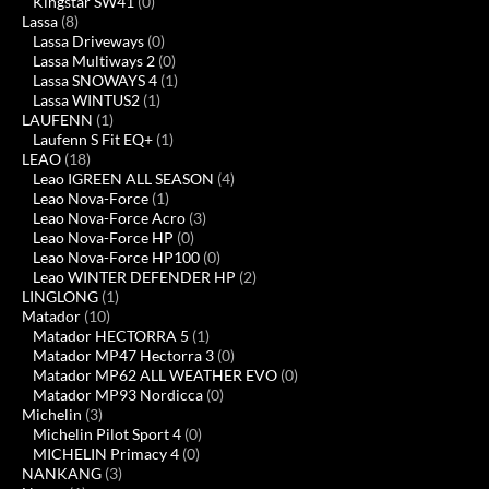
Kingstar SW41
(0)
Lassa
(8)
Lassa Driveways
(0)
Lassa Multiways 2
(0)
Lassa SNOWAYS 4
(1)
Lassa WINTUS2
(1)
LAUFENN
(1)
Laufenn S Fit EQ+
(1)
LEAO
(18)
Leao IGREEN ALL SEASON
(4)
Leao Nova-Force
(1)
Leao Nova-Force Acro
(3)
Leao Nova-Force HP
(0)
Leao Nova-Force HP100
(0)
Leao WINTER DEFENDER HP
(2)
LINGLONG
(1)
Matador
(10)
Matador HECTORRA 5
(1)
Matador MP47 Hectorra 3
(0)
Matador MP62 ALL WEATHER EVO
(0)
Matador MP93 Nordicca
(0)
Michelin
(3)
Michelin Pilot Sport 4
(0)
MICHELIN Primacy 4
(0)
NANKANG
(3)