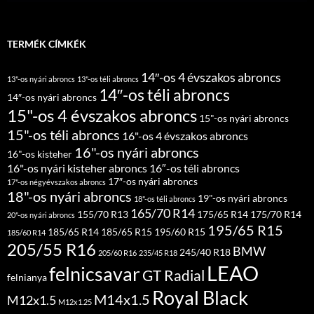
TERMÉK CÍMKÉK
14″-os 4 évszakos abroncs
13"-os nyári abroncs
13"-os téli abroncs
14″-os téli abroncs
14″-os nyári abroncs
15"-os 4 évszakos abroncs
15"-os nyári abroncs
15"-os téli abroncs
16"-os 4 évszakos abroncs
16"-os nyári abroncs
16"-os kisteher
16"-os nyári kisteher abroncs
16″-os téli abroncs
17″-os nyári abroncs
17"-os négyévszakos abroncs
18"-os nyári abroncs
19"-os nyári abroncs
18"-os téli abroncs
165/70 R14
155/70 R13
175/65 R14
175/70 R14
20"-os nyári abroncs
195/65 R15
185/65 R14
185/65 R15
195/60 R15
185/60 R14
205/55 R16
BMW
245/40 R18
205/60 R16
235/45 R18
LEAO
felnicsavar
GT Radial
felnianya
Royal Black
M14x1.5
M12x1.5
M12x1.25