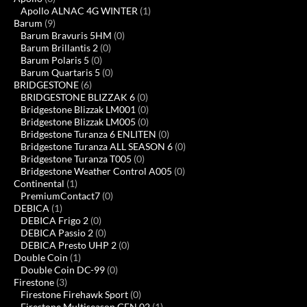
Apollo ALNAC 4G WINTER
(1)
Barum
(9)
Barum Bravuris 5HM
(0)
Barum Brillantis 2
(0)
Barum Polaris 5
(0)
Barum Quartaris 5
(0)
BRIDGESTONE
(6)
BRIDGESTONE BLIZZAK 6
(0)
Bridgestone Blizzak LM001
(0)
Bridgestone Blizzak LM005
(0)
Bridgestone Turanza 6 ENLITEN
(0)
Bridgestone Turanza ALL SEASON 6
(0)
Bridgestone Turanza T005
(0)
Bridgestone Weather Control A005
(0)
Continental
(1)
PremiumContact7
(0)
DEBICA
(1)
DEBICA Frigo 2
(0)
DEBICA Passio 2
(0)
DEBICA Presto UHP 2
(0)
Double Coin
(1)
Double Coin DC-99
(0)
Firestone
(3)
Firestone Firehawk Sport
(0)
Firestone Multiseason GEN 02
(1)