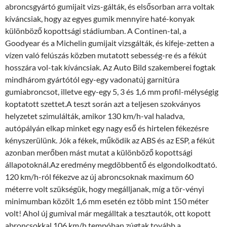
abroncsgyártó gumijait vizs-gálták, és elsősorban arra voltak
kíváncsiak, hogy az egyes gumik mennyire haté-konyak
különböző kopottsági stádiumban. A Continen-tal, a
Goodyear és a Michelin gumijait vizsgálták, és kifeje-zetten a
vízen való felúszás közben mutatott sebesség-re és a fékút
hosszára vol-tak kíváncsiak. Az Auto Bild szakemberei fogtak
mindhárom gyártótól egy-egy vadonatúj garnitúra
gumiabroncsot, illetve egy-egy 5, 3 és 1,6 mm profil-mélységig
koptatott szettet.A teszt során azt a teljesen szokványos
helyzetet szimulálták, amikor 130 km/h-val haladva,
autópályán elkap minket egy nagy eső és hirtelen fékezésre
kényszerülünk. Jók a fékek, működik az ABS és az ESP, a fékút
azonban merőben mást mutat a különböző kopottsági
állapotoknál.Az eredmény megdöbbentő és elgondolkodtató.
120 km/h-ról fékezve az új abroncsoknak maximum 60
méterre volt szükségük, hogy megálljanak, míg a tör-vényi
minimumban közölt 1,6 mm esetén ez több mint 150 méter
volt! Ahol új gumival már megálltak a tesztautók, ott kopott
abroncsokkal 106 km/h tempóban zúgtak tovább a