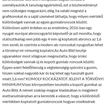
személyautók.A tanulság egyértelmű, ezt a teszteredményt
nem szükséges magyarázni, elég, ha valaki megnézi a
grafikonokat és a saját szemével láthatja, hogy milyen mértékű
különbségek vannak az egyes gumiabroncsok között.
Különösen azért érdekes ez az eredmény, 2016-ban egy
nyugat-európai abroncsgyártó képviselő-je azt mondta, hogy
statisztikailag nem jobb egy 4 mm-ig koptatott abroncs az 1,6
mm-esnél, és szerinte a modern ab-roncsokat nyugodtan lehet
a törvényi mi-nimumig koptatni.Az Auto Bild tesztje
ugyanakkor most világosan megmutatta, hogy óriási
különbségek vannak új és kopott gumiab-roncsok között.
Éppen ezért felelőtlenség a végtelenségig spórolni a gumin,
hiszen sokkal nagyobb kár és baj lehet egy használt gumi
miatt.1,6 mm? KOMOLY KOCKÁZATOT JELENT A TÖRVÉNYI
MINIMUM!Vizes környezetben tesztelte a kopott gumikat az
Auto Bild. A német szaklap magyar kiadásában is megjelent
esettanulmányban arra keresték a választ, hogy a különböző
mértékben koptatott gumiabroncsok hogyan viselkednek