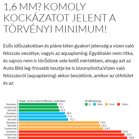
1,6 MM? KOMOLY
KOCKÁZATOT JELENT A
TÖRVÉNYI MINIMUM!
Esős időszakokban és pláne télen gyakori jelenség a vízen való
felúszás veszélye, vagyis az aquaplaning. Egyáltalán nem ritka,
és sajnos nem is törődünk vele kellő mértékben, ahogy azt az
Auto Bild leg-frissebb tesztje be is bizonyította.Vízen való
felúszásról (aquaplaning) akkor beszélünk, amikor az útfelület
és az