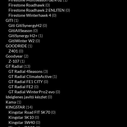
Firestone Roadhawk
(0)
Firestone Roadhawk 2 ENLITEN
(0)
Firestone Winterhawk 4
(0)
GITI
(1)
Giti GitiSynergyH2
(0)
GitiAllSeason
(0)
GitiSynergy H2+
(1)
GitiWinter W2
(0)
GOODRIDE
(1)
Z401
(0)
Goodyear
(2)
Z-107
(1)
GT Radial
(13)
GT Radial 4Seasons
(3)
GT Radial ClimateActive
(1)
GT Radial FE1 CITY
(0)
GT Radial FE2
(0)
GT Radial WinterPro2 evo
(0)
Ideiglenes javító készlet
(0)
Kama
(1)
KINGSTAR
(14)
Kingstar Road FIT SK70
(0)
Kingstar SK10
(0)
Kingstar SW40
(0)