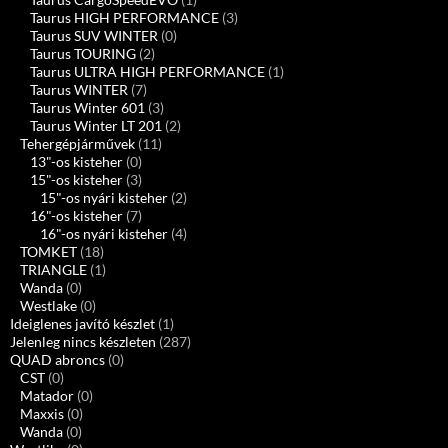
Taurus HIGH PERFORMANCE
(3)
Taurus SUV WINTER
(0)
Taurus TOURING
(2)
Taurus ULTRA HIGH PERFORMANCE
(1)
Taurus WINTER
(7)
Taurus Winter 601
(3)
Taurus Winter LT 201
(2)
Tehergépjárművek
(11)
13"-os kisteher
(0)
15"-os kisteher
(3)
15"-os nyári kisteher
(2)
16"-os kisteher
(7)
16"-os nyári kisteher
(4)
TOMKET
(18)
TRIANGLE
(1)
Wanda
(0)
Westlake
(0)
Ideiglenes javító készlet
(1)
Jelenleg nincs készleten
(287)
QUAD abroncs
(0)
CST
(0)
Matador
(0)
Maxxis
(0)
Wanda
(0)