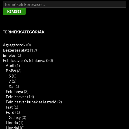
Keresés
a
KERESÉS
következőre:
TERMÉKKATEGÓRIÁK
Agregátorok
(0)
Beszerzés alatt
(19)
Emelés
(1)
Felnicsavar és felnianya
(20)
Audi
(1)
BMW
(6)
5
(0)
7
(2)
X5
(1)
Felnianya
(3)
Felnicsavar
(14)
Felnicsavar kupak és leszedő
(2)
Fiat
(1)
Ford
(1)
Galaxy
(0)
Honda
(1)
Hundai
(0)