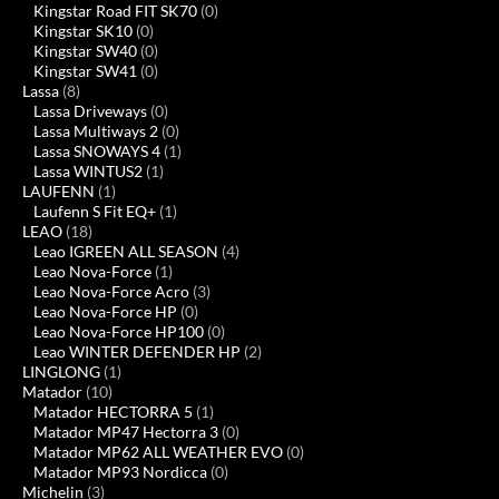
Kingstar Road FIT SK70
(0)
Kingstar SK10
(0)
Kingstar SW40
(0)
Kingstar SW41
(0)
Lassa
(8)
Lassa Driveways
(0)
Lassa Multiways 2
(0)
Lassa SNOWAYS 4
(1)
Lassa WINTUS2
(1)
LAUFENN
(1)
Laufenn S Fit EQ+
(1)
LEAO
(18)
Leao IGREEN ALL SEASON
(4)
Leao Nova-Force
(1)
Leao Nova-Force Acro
(3)
Leao Nova-Force HP
(0)
Leao Nova-Force HP100
(0)
Leao WINTER DEFENDER HP
(2)
LINGLONG
(1)
Matador
(10)
Matador HECTORRA 5
(1)
Matador MP47 Hectorra 3
(0)
Matador MP62 ALL WEATHER EVO
(0)
Matador MP93 Nordicca
(0)
Michelin
(3)