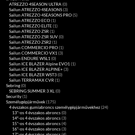
ATREZZO 4SEASON ULTRA
(0)
Sailun ATREZZO 4SEASONS
(3)
Sailun ATREZZO 4SEASONS PRO
(5)
Sailun ATREZZO ECO
(1)
Sailun ATREZZO ELITE
(1)
Sailun ATREZZO ZSR
(1)
Sailun ATREZZO ZSR SUV
(0)
Sailun ATREZZO ZSR2
(1)
Sailun COMMERCIO PRO
(1)
Sailun COMMERCIO VX1
(3)
Sailun ENDURE WSL1
(0)
Sailun ICE BLAZER Alpine EVO1
(1)
Sailun ICE BLAZER ALPINE+
(3)
Sailun ICE BLAZER WST3
(0)
Sailun TERRAMAX CVR
(1)
Sebring
(0)
SEBRING SUMMER 3 XL
(0)
Security
(1)
Személygépjárművek
(175)
4 évszakos gumiabroncs személygépjárművekhez
(24)
13"-os 4 évszakos abroncs
(0)
14″-os 4 évszakos abroncs
(3)
15"-os 4 évszakos abroncs
(4)
16"-os 4 évszakos abroncs
(3)
17"-os 4 évszakos abroncs
(4)