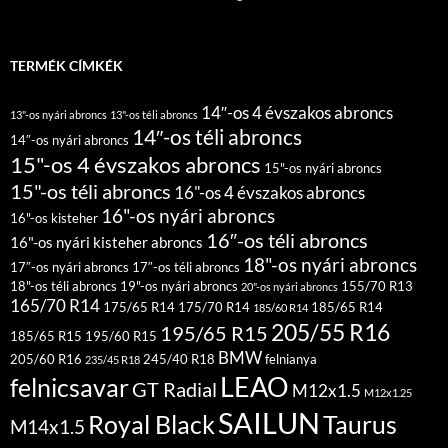
TERMÉK CÍMKÉK
14″-os 4 évszakos abroncs
13"-os nyári abroncs
13"-os téli abroncs
14″-os téli abroncs
14″-os nyári abroncs
15"-os 4 évszakos abroncs
15"-os nyári abroncs
15"-os téli abroncs
16"-os 4 évszakos abroncs
16"-os nyári abroncs
16"-os kisteher
16″-os téli abroncs
16"-os nyári kisteher abroncs
18"-os nyári abroncs
17″-os nyári abroncs
17″-os téli abroncs
18"-os téli abroncs
19"-os nyári abroncs
155/70 R13
20"-os nyári abroncs
165/70 R14
175/65 R14
175/70 R14
185/65 R14
185/60 R14
205/55 R16
195/65 R15
185/65 R15
195/60 R15
BMW
205/60 R16
245/40 R18
felnianya
235/45 R18
LEAO
felnicsavar
GT Radial
M12x1.5
M12x1.25
SAILUN
Royal Black
Taurus
M14x1.5