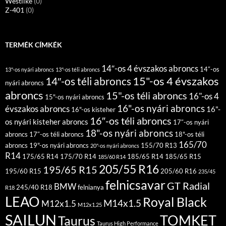
Westlike
(0)
Z-401
(0)
TERMÉK CÍMKÉK
14″-os 4 évszakos abroncs
14″-os
13"-os nyári abroncs
13"-os téli abroncs
15"-os 4 évszakos
14″-os téli abroncs
nyári abroncs
abroncs
15"-os téli abroncs
16"-os 4
15"-os nyári abroncs
16"-os nyári abroncs
évszakos abroncs
16"-
16"-os kisteher
16″-os téli abroncs
os nyári kisteher abroncs
17″-os nyári
18"-os nyári abroncs
abroncs
17″-os téli abroncs
18"-os téli
165/70
abroncs
19"-os nyári abroncs
155/70 R13
20"-os nyári abroncs
R14
175/65 R14
175/70 R14
185/65 R14
185/65 R15
185/60 R14
205/55 R16
195/65 R15
195/60 R15
205/60 R16
235/45
felnicsavar
GT Radial
BMW
245/40 R18
felnianya
R18
LEAO
Royal Black
M14x1.5
M12x1.5
M12x1.25
SAILUN
TOMKET
Taurus
Taurus High Performance