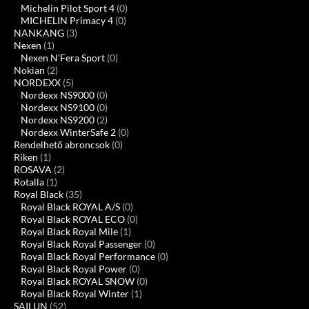
Michelin Pilot Sport 4
(0)
MICHELIN Primacy 4
(0)
NANKANG
(3)
Nexen
(1)
Nexen N'Fera Sport
(0)
Nokian
(2)
NORDEXX
(5)
Nordexx NS9000
(0)
Nordexx NS9100
(0)
Nordexx NS9200
(2)
Nordexx WinterSafe 2
(0)
Rendelhető abroncsok
(0)
Riken
(1)
ROSAVA
(2)
Rotalla
(1)
Royal Black
(35)
Royal Black ROYAL A/S
(0)
Royal Black ROYAL ECO
(0)
Royal Black Royal Mile
(1)
Royal Black Royal Passenger
(0)
Royal Black Royal Performance
(0)
Royal Black Royal Power
(0)
Royal Black ROYAL SNOW
(0)
Royal Black Royal Winter
(1)
SAILUN
(52)