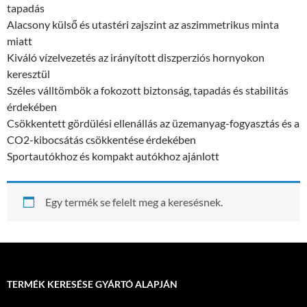
tapadás
Alacsony külső és utastéri zajszint az aszimmetrikus minta
miatt
Kiváló vízelvezetés az irányított diszperziós hornyokon
keresztül
Széles válltömbök a fokozott biztonság, tapadás és stabilitás
érdekében
Csökkentett gördülési ellenállás az üzemanyag-fogyasztás és a
CO2-kibocsátás csökkentése érdekében
Sportautókhoz és kompakt autókhoz ajánlott
Egy termék se felelt meg a keresésnek.
TERMÉK KERESÉSE GYÁRTÓ ALAPJÁN