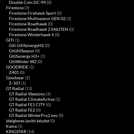
Double Coin DC-99
(0)
Firestone
(3)
Firestone Firehawk Sport
(0)
Firestone Multiseason GEN 02
(1)
Firestone Roadhawk
(0)
Firestone Roadhawk 2 ENLITEN
(0)
Firestone Winterhawk 4
(0)
GITI
(1)
Giti GitiSynergyH2
(0)
GitiAllSeason
(0)
GitiSynergy H2+
(1)
GitiWinter W2
(0)
GOODRIDE
(1)
Z401
(0)
Goodyear
(2)
Z-107
(1)
GT Radial
(13)
GT Radial 4Seasons
(3)
GT Radial ClimateActive
(1)
GT Radial FE1 CITY
(0)
GT Radial FE2
(0)
GT Radial WinterPro2 evo
(0)
Ideiglenes javító készlet
(0)
Kama
(1)
KINGSTAR
(14)