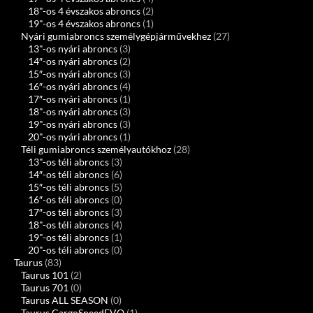
18"-os 4 évszakos abroncs
(2)
19"-os 4 évszakos abroncs
(1)
Nyári gumiabroncs személygépjárművekhez
(27)
13"-os nyári abroncs
(3)
14″-os nyári abroncs
(2)
15″-os nyári abroncs
(3)
16″-os nyári abroncs
(4)
17″-os nyári abroncs
(1)
18"-os nyári abroncs
(3)
19"-os nyári abroncs
(3)
20"-os nyári abroncs
(1)
Téli gumiabroncs személyautókhoz
(28)
13"-os téli abroncs
(3)
14″-os téli abroncs
(6)
15″-os téli abroncs
(5)
16″-os téli abroncs
(0)
17″-os téli abroncs
(3)
18"-os téli abroncs
(4)
19"-os téli abroncs
(1)
20"-os téli abroncs
(0)
Taurus
(83)
Taurus 101
(2)
Taurus 701
(0)
Taurus ALL SEASON
(0)
Taurus CargoSpeedEVO
(1)