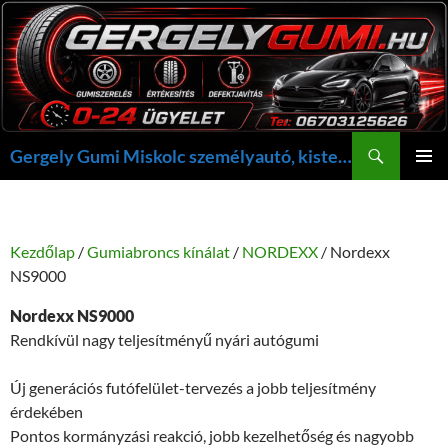
Kilépés
a
tartalomba
Keresés
Gergely Gumi Miskolc személyautó, kisteherautó gumi szerelés javítás +36703125626 NON-STOP ügyelet, gergelygumi@gergelygumi.hu
ELSŐDL
MENÜ
Kezdőlap
/
Gumiabroncs kínálat
/
NORDEXX
/ Nordexx
NS9000
Nordexx NS9000
Rendkívül nagy teljesítményű nyári autógumi
Új generációs futófelület-tervezés a jobb teljesítmény
érdekében
Pontos kormányzási reakció, jobb kezelhetőség és nagyobb