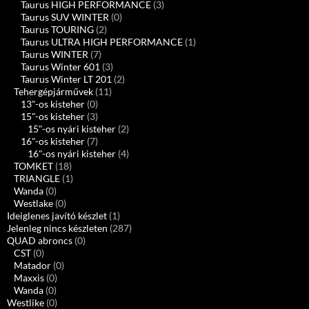
Taurus HIGH PERFORMANCE
(3)
Taurus SUV WINTER
(0)
Taurus TOURING
(2)
Taurus ULTRA HIGH PERFORMANCE
(1)
Taurus WINTER
(7)
Taurus Winter 601
(3)
Taurus Winter LT 201
(2)
Tehergépjárművek
(11)
13"-os kisteher
(0)
15"-os kisteher
(3)
15"-os nyári kisteher
(2)
16"-os kisteher
(7)
16"-os nyári kisteher
(4)
TOMKET
(18)
TRIANGLE
(1)
Wanda
(0)
Westlake
(0)
Ideiglenes javító készlet
(1)
Jelenleg nincs készleten
(287)
QUAD abroncs
(0)
CST
(0)
Matador
(0)
Maxxis
(0)
Wanda
(0)
Westlike
(0)