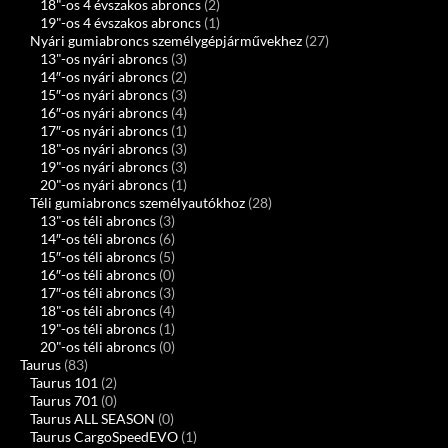
18"-os 4 évszakos abroncs
(2)
19"-os 4 évszakos abroncs
(1)
Nyári gumiabroncs személygépjárművekhez
(27)
13"-os nyári abroncs
(3)
14″-os nyári abroncs
(2)
15″-os nyári abroncs
(3)
16″-os nyári abroncs
(4)
17″-os nyári abroncs
(1)
18"-os nyári abroncs
(3)
19"-os nyári abroncs
(3)
20"-os nyári abroncs
(1)
Téli gumiabroncs személyautókhoz
(28)
13"-os téli abroncs
(3)
14″-os téli abroncs
(6)
15″-os téli abroncs
(5)
16″-os téli abroncs
(0)
17″-os téli abroncs
(3)
18"-os téli abroncs
(4)
19"-os téli abroncs
(1)
20"-os téli abroncs
(0)
Taurus
(83)
Taurus 101
(2)
Taurus 701
(0)
Taurus ALL SEASON
(0)
Taurus CargoSpeedEVO
(1)