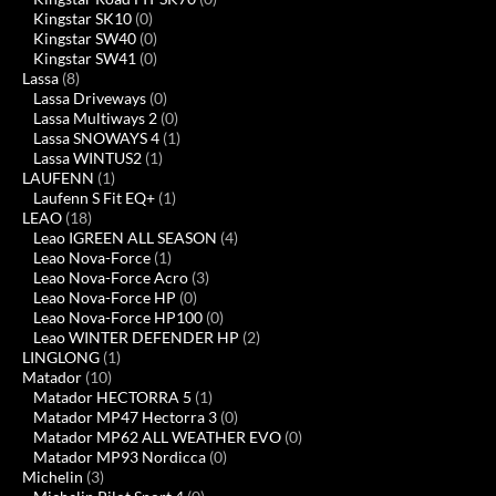
Kingstar SK10
(0)
Kingstar SW40
(0)
Kingstar SW41
(0)
Lassa
(8)
Lassa Driveways
(0)
Lassa Multiways 2
(0)
Lassa SNOWAYS 4
(1)
Lassa WINTUS2
(1)
LAUFENN
(1)
Laufenn S Fit EQ+
(1)
LEAO
(18)
Leao IGREEN ALL SEASON
(4)
Leao Nova-Force
(1)
Leao Nova-Force Acro
(3)
Leao Nova-Force HP
(0)
Leao Nova-Force HP100
(0)
Leao WINTER DEFENDER HP
(2)
LINGLONG
(1)
Matador
(10)
Matador HECTORRA 5
(1)
Matador MP47 Hectorra 3
(0)
Matador MP62 ALL WEATHER EVO
(0)
Matador MP93 Nordicca
(0)
Michelin
(3)