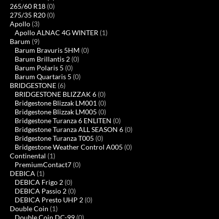
265/60 R18
(0)
275/35 R20
(0)
Apollo
(3)
Apollo ALNAC 4G WINTER
(1)
Barum
(9)
Barum Bravuris 5HM
(0)
Barum Brillantis 2
(0)
Barum Polaris 5
(0)
Barum Quartaris 5
(0)
BRIDGESTONE
(6)
BRIDGESTONE BLIZZAK 6
(0)
Bridgestone Blizzak LM001
(0)
Bridgestone Blizzak LM005
(0)
Bridgestone Turanza 6 ENLITEN
(0)
Bridgestone Turanza ALL SEASON 6
(0)
Bridgestone Turanza T005
(0)
Bridgestone Weather Control A005
(0)
Continental
(1)
PremiumContact7
(0)
DEBICA
(1)
DEBICA Frigo 2
(0)
DEBICA Passio 2
(0)
DEBICA Presto UHP 2
(0)
Double Coin
(1)
Double Coin DC-99
(0)