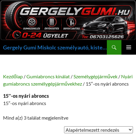
Kilépés
a
tartalomba
Keresés
Gergely Gumi Miskolc személyautó, kisteherautó gumi szerelés javítás +36703125626 NON-STOP ügyelet, gergelygumi@gergelygumi.hu
ELSŐDL
MENÜ
Kezdőlap
/
Gumiabroncs kínálat
/
Személygépjárművek
/
Nyári
gumiabroncs személygépjárművekhez
/ 15″-os nyári abroncs
15″-os nyári abroncs
15″-os nyári abroncs
Mind a(z) 3 találat megjelenítve