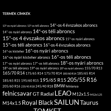
TERMÉK CÍMKÉK
14″-os 4 évszakos abroncs
13"-os nyári abroncs
13"-os téli abroncs
14″-os téli abroncs
14″-os nyári abroncs
15"-os 4 évszakos abroncs
15"-os nyári abroncs
15"-os téli abroncs
16"-os 4 évszakos abroncs
16"-os nyári abroncs
16"-os kisteher
16″-os téli abroncs
16"-os nyári kisteher abroncs
18"-os nyári abroncs
17″-os nyári abroncs
17″-os téli abroncs
18"-os téli abroncs
19"-os nyári abroncs
155/70 R13
20"-os nyári abroncs
165/70 R14
175/65 R14
175/70 R14
185/65 R14
185/60 R14
205/55 R16
195/65 R15
185/65 R15
195/60 R15
BMW
205/60 R16
245/40 R18
felnianya
235/45 R18
LEAO
felnicsavar
GT Radial
M12x1.5
M12x1.25
SAILUN
Royal Black
Taurus
M14x1.5
TOMKET