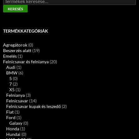
a
KERESÉS
következőre:
TERMÉKKATEGÓRIÁK
Agregátorok
(0)
Beszerzés alatt
(19)
Emelés
(1)
Felnicsavar és felnianya
(20)
Audi
(1)
BMW
(6)
5
(0)
7
(2)
X5
(1)
Felnianya
(3)
Felnicsavar
(14)
Felnicsavar kupak és leszedő
(2)
Fiat
(1)
Ford
(1)
Galaxy
(0)
Honda
(1)
Hundai
(0)