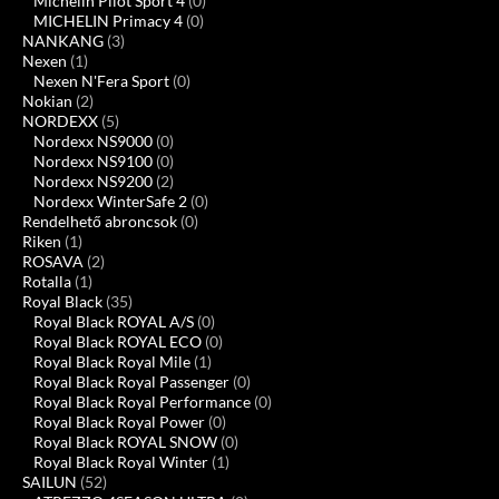
Michelin Pilot Sport 4
(0)
MICHELIN Primacy 4
(0)
NANKANG
(3)
Nexen
(1)
Nexen N'Fera Sport
(0)
Nokian
(2)
NORDEXX
(5)
Nordexx NS9000
(0)
Nordexx NS9100
(0)
Nordexx NS9200
(2)
Nordexx WinterSafe 2
(0)
Rendelhető abroncsok
(0)
Riken
(1)
ROSAVA
(2)
Rotalla
(1)
Royal Black
(35)
Royal Black ROYAL A/S
(0)
Royal Black ROYAL ECO
(0)
Royal Black Royal Mile
(1)
Royal Black Royal Passenger
(0)
Royal Black Royal Performance
(0)
Royal Black Royal Power
(0)
Royal Black ROYAL SNOW
(0)
Royal Black Royal Winter
(1)
SAILUN
(52)