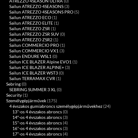
ATREZZO 4SEASON ULTRA
(0)
Sailun ATREZZO 4SEASONS
(3)
Sailun ATREZZO 4SEASONS PRO
(5)
Sailun ATREZZO ECO
(1)
Sailun ATREZZO ELITE
(1)
Sailun ATREZZO ZSR
(1)
Sailun ATREZZO ZSR SUV
(0)
Sailun ATREZZO ZSR2
(1)
Sailun COMMERCIO PRO
(1)
Sailun COMMERCIO VX1
(3)
Sailun ENDURE WSL1
(0)
Sailun ICE BLAZER Alpine EVO1
(1)
Sailun ICE BLAZER ALPINE+
(3)
Sailun ICE BLAZER WST3
(0)
Sailun TERRAMAX CVR
(1)
Sebring
(0)
SEBRING SUMMER 3 XL
(0)
Security
(1)
Személygépjárművek
(175)
4 évszakos gumiabroncs személygépjárművekhez
(24)
13"-os 4 évszakos abroncs
(0)
14″-os 4 évszakos abroncs
(3)
15"-os 4 évszakos abroncs
(4)
16"-os 4 évszakos abroncs
(3)
17"-os 4 évszakos abroncs
(4)