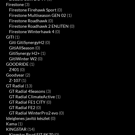
Firestone
(3)
Firestone Firehawk Sport
(0)
Firestone Multiseason GEN 02
(1)
Firestone Roadhawk
(0)
Firestone Roadhawk 2 ENLITEN
(0)
Firestone Winterhawk 4
(0)
GITI
(1)
Giti GitiSynergyH2
(0)
GitiAllSeason
(0)
GitiSynergy H2+
(1)
GitiWinter W2
(0)
GOODRIDE
(1)
Z401
(0)
Goodyear
(2)
Z-107
(1)
GT Radial
(13)
GT Radial 4Seasons
(3)
GT Radial ClimateActive
(1)
GT Radial FE1 CITY
(0)
GT Radial FE2
(0)
GT Radial WinterPro2 evo
(0)
Ideiglenes javító készlet
(0)
Kama
(1)
KINGSTAR
(14)
Kingstar Road FIT SK70
(0)