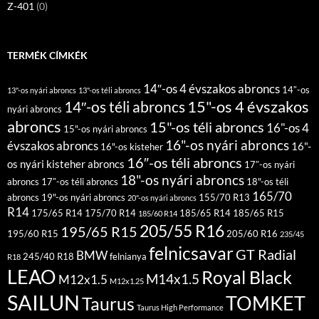
Z-401
(0)
TERMÉK CÍMKÉK
14″-os 4 évszakos abroncs
14″-os
13"-os nyári abroncs
13"-os téli abroncs
15"-os 4 évszakos
14″-os téli abroncs
nyári abroncs
abroncs
15"-os téli abroncs
16"-os 4
15"-os nyári abroncs
16"-os nyári abroncs
évszakos abroncs
16"-
16"-os kisteher
16″-os téli abroncs
os nyári kisteher abroncs
17″-os nyári
18"-os nyári abroncs
abroncs
17″-os téli abroncs
18"-os téli
165/70
abroncs
19"-os nyári abroncs
155/70 R13
20"-os nyári abroncs
R14
175/65 R14
175/70 R14
185/65 R14
185/65 R15
185/60 R14
205/55 R16
195/65 R15
195/60 R15
205/60 R16
235/45
felnicsavar
GT Radial
BMW
245/40 R18
felnianya
R18
LEAO
Royal Black
M14x1.5
M12x1.5
M12x1.25
SAILUN
TOMKET
Taurus
Taurus High Performance