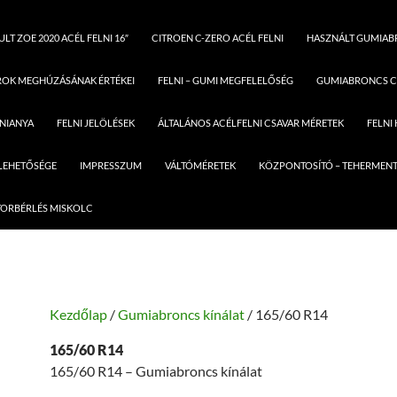
LT ZOE 2020 ACÉL FELNI 16″
CITROEN C-ZERO ACÉL FELNI
HASZNÁLT GUMIA
ROK MEGHÚZÁSÁNAK ÉRTÉKEI
FELNI – GUMI MEGFELELŐSÉG
GUMIABRONCS C
LNIANYA
FELNI JELÖLÉSEK
ÁLTALÁNOS ACÉLFELNI CSAVAR MÉRETEK
FELNI
 LEHETŐSÉGE
IMPRESSZUM
VÁLTÓMÉRETEK
KÖZPONTOSÍTÓ – TEHERMENT
ORBÉRLÉS MISKOLC
Kezdőlap
/
Gumiabroncs kínálat
/ 165/60 R14
165/60 R14
165/60 R14 – Gumiabroncs kínálat