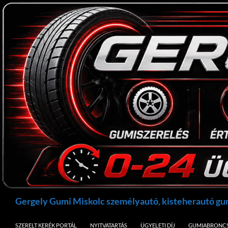
Kilépés
a
tartalomba
Keresés
Gergely Gumi Miskolc személyautó, kisteherautó g
SZERELT KERÉK PORTÁL
NYITVATARTÁS
ÜGYELETI DÍJ
GUMIABRONCS