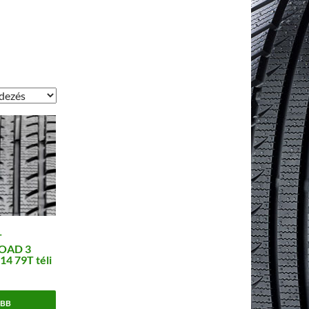
T
OAD 3
14 79T téli
BB