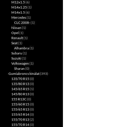
M12x1.5
(6)
M14x1.25
(1)
M14x1.5
(6)
Mercedes
(1)
CLC 2008-
(1)
Nissan
(1)
Opel
(1)
Renault
(1)
Seat
(1)
Alhambra
(1)
Subaru
(1)
Suzuki
(1)
Volkswagen
(1)
Sharan
(0)
Gumiabroncs kínálat
(393)
135/70 R15
(0)
135/80 R13
(0)
145/65 R15
(1)
145/80 R13
(0)
155 R13C
(0)
155/60 R15
(0)
155/65 R13
(0)
155/65 R14
(0)
155/70 R13
(2)
155/70 R14
(0)