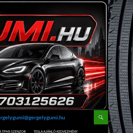
gergelygumi@gergelygumi.hu
A TPMS SZENZOR
TESLA AJÁNLÓ KEDVEZMÉNY