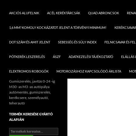
AKCIÓS ALUFELNIK
ACÉL KERÉKTÁRCSÁK
QUAD ABRONCSOK
RENAU
1,6 MM? KOMOLY KOCKÁZATOT JELENT A TÖRVÉNYI MINIMUM!
KERÉKCSAVA
DOT SZÁM ÉS AMIT JELENT
SEBESSÉG ÉS SÚLY INDEX
FELNICSAVAR ÉS FE
PÓTKERÉK LESZERELÉS
ÁSZF
ADATKEZELÉSI TÁJÉKOZTATÓ
ELÁLLÁS
ELEKTROMOS ROBOGÓK
MOTOROZÁSHOZ KAPCSOLÓDÓ ÁRLISTA
MOT
Gumiszerelés, javítás 0-24 -ig
M30 -as M3 -as autópálya
autómentés, gumiszerelés,
kerékcsere, személyautó,
teherautó
TERMÉK KERESÉSE GYÁRTÓ
ALAPJÁN
Keresés
a