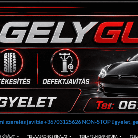
umi szerelés javítás +36703125626 NON-STOP ügyelet, 
 KÍNÁLAT
TESLA ABRONCS KÍNÁLAT
TESLA FELNIGARNITÚRA
TESL