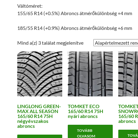
Váltóméret:
155/65 R14 (+0.5%) Abroncs átmérőkülönbség +4 mm
185/55 R14 (+0.9%) Abroncs átmérőkülönbség +6 mm
Mind a(z) 3 találat megjelenítve
LINGLONG GREEN-
TOMKET ECO
TOMKE
MAX ALL SEASON
165/60 R14 75H
SNOWR
165/60 R14 75H
nyári abroncs
165/60 R
négyévszakos
abroncs
abroncs
TOVÁBB
TOVÁ
OLVASOM