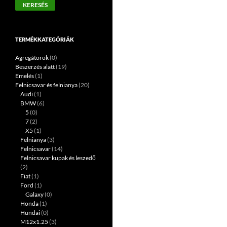
KERESÉS
következőre:
TERMÉKKATEGÓRIÁK
Agregátorok
(0)
Beszerzés alatt
(19)
Emelés
(1)
Felnicsavar és felnianya
(20)
Audi
(1)
BMW
(6)
5
(0)
7
(2)
X5
(1)
Felnianya
(3)
Felnicsavar
(14)
Felnicsavar kupak és leszedő
(2)
Fiat
(1)
Ford
(1)
Galaxy
(0)
Honda
(1)
Hundai
(0)
M12x1.25
(3)