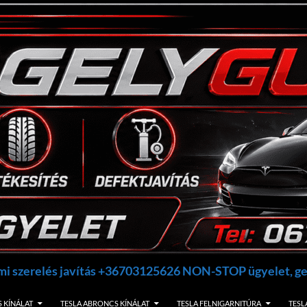
umi szerelés javítás +36703125626 NON-STOP ügyelet, 
 KÍNÁLAT
TESLA ABRONCS KÍNÁLAT
TESLA FELNIGARNITÚRA
TESL