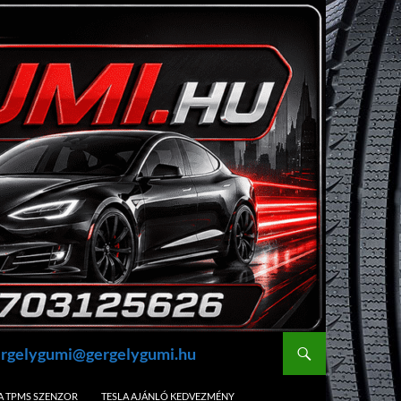
gergelygumi@gergelygumi.hu
A TPMS SZENZOR
TESLA AJÁNLÓ KEDVEZMÉNY