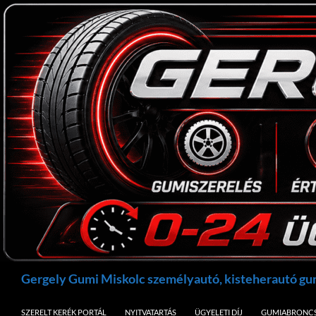
Kilépés
a
tartalomba
Keresés
Gergely Gumi Miskolc személyautó, kisteherautó g
SZERELT KERÉK PORTÁL
NYITVATARTÁS
ÜGYELETI DÍJ
GUMIABRONCS