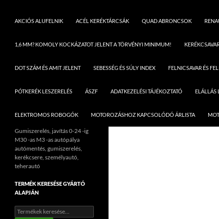
AKCIÓS ALUFELNIK
ACÉL KERÉKTÁRCSÁK
QUAD ABRONCSOK
RENAU
1,6 MM? KOMOLY KOCKÁZATOT JELENT A TÖRVÉNYI MINIMUM!
KERÉKCSAVA
DOT SZÁM ÉS AMIT JELENT
SEBESSÉG ÉS SÚLY INDEX
FELNICSAVAR ÉS FE
PÓTKERÉK LESZERELÉS
ÁSZF
ADATKEZELÉSI TÁJÉKOZTATÓ
ELÁLLÁS
ELEKTROMOS ROBOGÓK
MOTOROZÁSHOZ KAPCSOLÓDÓ ÁRLISTA
MOT
Gumiszerelés, javítás 0-24 -ig
M30 -as M3 -as autópálya
autómentés, gumiszerelés,
kerékcsere, személyautó,
teherautó
TERMÉK KERESÉSE GYÁRTÓ
ALAPJÁN
Keresés
a