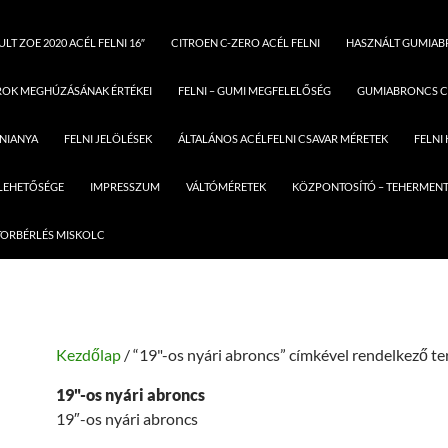
LT ZOE 2020 ACÉL FELNI 16″
CITROEN C-ZERO ACÉL FELNI
HASZNÁLT GUMIA
ROK MEGHÚZÁSÁNAK ÉRTÉKEI
FELNI – GUMI MEGFELELŐSÉG
GUMIABRONCS C
LNIANYA
FELNI JELÖLÉSEK
ÁLTALÁNOS ACÉLFELNI CSAVAR MÉRETEK
FELNI
 LEHETŐSÉGE
IMPRESSZUM
VÁLTÓMÉRETEK
KÖZPONTOSÍTÓ – TEHERMENT
ORBÉRLÉS MISKOLC
Kezdőlap
/ “19"-os nyári abroncs” címkével rendelkező t
19"-os nyári abroncs
19″-os nyári abroncs