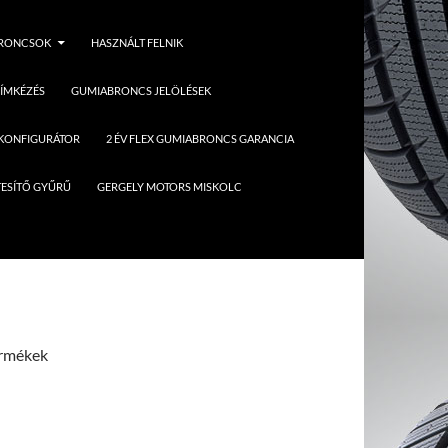
BRONCSOK
HASZNÁLT FELNIK
ÍMKÉZÉS
GUMIABRONCS JELÖLÉSEK
 KONFIGURÁTOR
2 ÉV FLEX GUMIABRONCS GARANCIA
ESÍTŐ GYŰRŰ
GERGELY MOTORS MISKOLC
ermékek