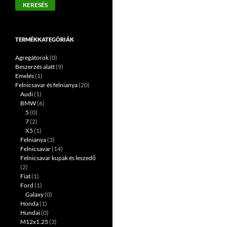
KERESÉS
következőre:
TERMÉKKATEGÓRIÁK
Agregátorok
(0)
Beszerzés alatt
(9)
Emelés
(1)
Felnicsavar és felnianya
(20)
Audi
(1)
BMW
(6)
5
(0)
7
(2)
X5
(1)
Felnianya
(3)
Felnicsavar
(14)
Felnicsavar kupak és leszedő
(2)
Fiat
(1)
Ford
(1)
Galaxy
(0)
Honda
(1)
Hundai
(0)
M12x1.25
(3)