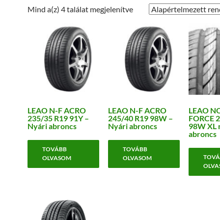
Mind a(z) 4 találat megjelenítve
LEAO N-F ACRO
LEAO N-F ACRO
LEAO N
235/35 R19 91Y –
245/40 R19 98W –
FORCE 2
Nyári abroncs
Nyári abroncs
98W XL 
abroncs
TOVÁBB
TOVÁBB
TOVÁ
OLVASOM
OLVASOM
OLVA