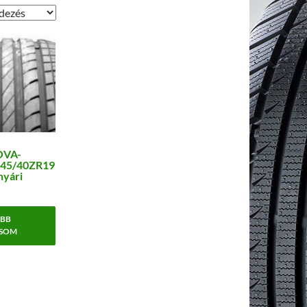
OVA-
45/40ZR19
nyári
BB
SOM