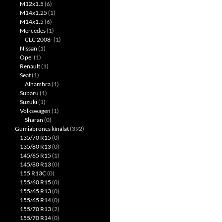
M12x1.5
(6)
M14x1.25
(1)
M14x1.5
(6)
Mercedes
(1)
CLC 2008-
(1)
Nissan
(1)
Opel
(1)
Renault
(1)
Seat
(1)
Alhambra
(1)
Subaru
(1)
Suzuki
(1)
Volkswagen
(1)
Sharan
(0)
Gumiabroncs kínálat
(392)
135/70 R15
(0)
135/80 R13
(0)
145/65 R15
(1)
145/80 R13
(0)
155 R13C
(0)
155/60 R15
(0)
155/65 R13
(0)
155/65 R14
(0)
155/70 R13
(2)
155/70 R14
(0)