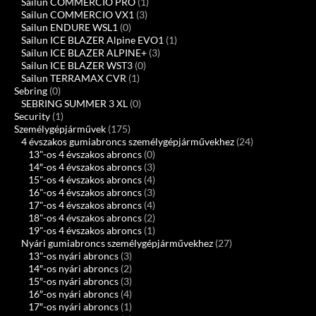
Sailun COMMERCIO PRO
(1)
Sailun COMMERCIO VX1
(3)
Sailun ENDURE WSL1
(0)
Sailun ICE BLAZER Alpine EVO1
(1)
Sailun ICE BLAZER ALPINE+
(3)
Sailun ICE BLAZER WST3
(0)
Sailun TERRAMAX CVR
(1)
Sebring
(0)
SEBRING SUMMER 3 XL
(0)
Security
(1)
Személygépjárművek
(175)
4 évszakos gumiabroncs személygépjárművekhez
(24)
13"-os 4 évszakos abroncs
(0)
14″-os 4 évszakos abroncs
(3)
15"-os 4 évszakos abroncs
(4)
16"-os 4 évszakos abroncs
(3)
17"-os 4 évszakos abroncs
(4)
18"-os 4 évszakos abroncs
(2)
19"-os 4 évszakos abroncs
(1)
Nyári gumiabroncs személygépjárművekhez
(27)
13"-os nyári abroncs
(3)
14″-os nyári abroncs
(2)
15″-os nyári abroncs
(3)
16″-os nyári abroncs
(4)
17″-os nyári abroncs
(1)