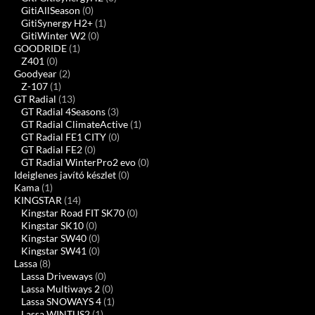
GitiAllSeason
(0)
GitiSynergy H2+
(1)
GitiWinter W2
(0)
GOODRIDE
(1)
Z401
(0)
Goodyear
(2)
Z-107
(1)
GT Radial
(13)
GT Radial 4Seasons
(3)
GT Radial ClimateActive
(1)
GT Radial FE1 CITY
(0)
GT Radial FE2
(0)
GT Radial WinterPro2 evo
(0)
Ideiglenes javító készlet
(0)
Kama
(1)
KINGSTAR
(14)
Kingstar Road FIT SK70
(0)
Kingstar SK10
(0)
Kingstar SW40
(0)
Kingstar SW41
(0)
Lassa
(8)
Lassa Driveways
(0)
Lassa Multiways 2
(0)
Lassa SNOWAYS 4
(1)
Lassa WINTUS2
(1)