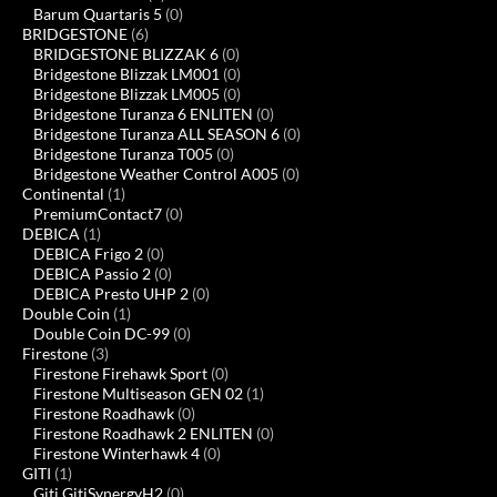
Barum Quartaris 5
(0)
BRIDGESTONE
(6)
BRIDGESTONE BLIZZAK 6
(0)
Bridgestone Blizzak LM001
(0)
Bridgestone Blizzak LM005
(0)
Bridgestone Turanza 6 ENLITEN
(0)
Bridgestone Turanza ALL SEASON 6
(0)
Bridgestone Turanza T005
(0)
Bridgestone Weather Control A005
(0)
Continental
(1)
PremiumContact7
(0)
DEBICA
(1)
DEBICA Frigo 2
(0)
DEBICA Passio 2
(0)
DEBICA Presto UHP 2
(0)
Double Coin
(1)
Double Coin DC-99
(0)
Firestone
(3)
Firestone Firehawk Sport
(0)
Firestone Multiseason GEN 02
(1)
Firestone Roadhawk
(0)
Firestone Roadhawk 2 ENLITEN
(0)
Firestone Winterhawk 4
(0)
GITI
(1)
Giti GitiSynergyH2
(0)