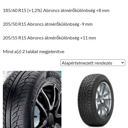
185/60 R15 (+1.2%) Abroncs átmérőkülönbség +8 mm
205/50 R15 Abroncs átmérőkülönbség -9 mm
205/55 R15 Abroncs átmérőkülönbség +11 mm
Mind a(z) 2 találat megjelenítve