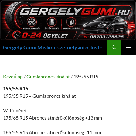
Kilépés
a
tartalomba
Keresés
Gergely Gumi Miskolc személyautó, kisteherautó gumi szerelés javítás +36703125626 NON-STOP ügyelet, gergelygumi@gergelygumi.hu
ELSŐDL
MENÜ
Kezdőlap
/
Gumiabroncs kínálat
/ 195/55 R15
195/55 R15
195/55 R15 – Gumiabroncs kínálat
Váltóméret:
175/65 R15 Abroncs átmérőkülönbség +13 mm
185/55 R15 Abroncs átmérőkülönbség -11 mm