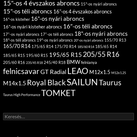
15"-os 4 évszakos abroncs
15"-os nyári abroncs
15"-os téli abroncs
16"-os 4 évszakos abroncs
16"-os nyári abroncs
16"-os kisteher
16″-os téli abroncs
16"-os nyári kisteher abroncs
18"-os nyári abroncs
17″-os nyári abroncs
17″-os téli abroncs
18"-os téli abroncs
19"-os nyári abroncs
155/70 R13
20"-os nyári abroncs
165/70 R14
175/65 R14
175/70 R14
185/65 R14
185/60 R14
205/55 R16
195/65 R15
185/65 R15
195/60 R15
BMW
205/60 R16
245/40 R18
felnianya
235/45 R18
LEAO
felnicsavar
GT Radial
M12x1.5
M12x1.25
SAILUN
Royal Black
Taurus
M14x1.5
TOMKET
Taurus High Performance
Keresés: