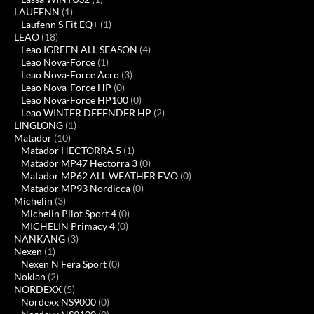
LAUFENN
(1)
Laufenn S Fit EQ+
(1)
LEAO
(18)
Leao IGREEN ALL SEASON
(4)
Leao Nova-Force
(1)
Leao Nova-Force Acro
(3)
Leao Nova-Force HP
(0)
Leao Nova-Force HP100
(0)
Leao WINTER DEFENDER HP
(2)
LINGLONG
(1)
Matador
(10)
Matador HECTORRA 5
(1)
Matador MP47 Hectorra 3
(0)
Matador MP62 ALL WEATHER EVO
(0)
Matador MP93 Nordicca
(0)
Michelin
(3)
Michelin Pilot Sport 4
(0)
MICHELIN Primacy 4
(0)
NANKANG
(3)
Nexen
(1)
Nexen N'Fera Sport
(0)
Nokian
(2)
NORDEXX
(5)
Nordexx NS9000
(0)