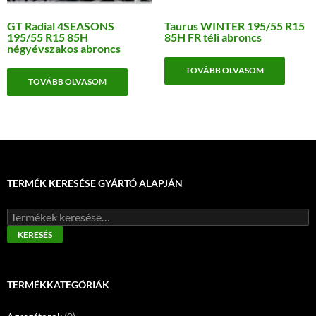
GT Radial 4SEASONS
Taurus WINTER 195/55 R15
195/55 R15 85H
85H FR téli abroncs
négyévszakos abroncs
TOVÁBB OLVASOM
TOVÁBB OLVASOM
TERMÉK KERESÉSE GYÁRTÓ ALAPJÁN
Keresés
a
KERESÉS
következőre:
TERMÉKKATEGÓRIÁK