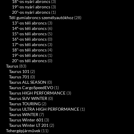
18"-os nyári abroncs
(3)
19"-os nyári abroncs
(3)
20"-os nyári abroncs
(1)
Téli gumiabroncs személyautókhoz
(28)
13"-os téli abroncs
(3)
14″-os téli abroncs
(6)
15″-os téli abroncs
(5)
16″-os téli abroncs
(0)
17″-os téli abroncs
(3)
18"-os téli abroncs
(4)
19"-os téli abroncs
(1)
20"-os téli abroncs
(0)
Taurus
(83)
Taurus 101
(2)
Taurus 701
(0)
Taurus ALL SEASON
(0)
Taurus CargoSpeedEVO
(1)
Taurus HIGH PERFORMANCE
(3)
Taurus SUV WINTER
(0)
Taurus TOURING
(2)
Taurus ULTRA HIGH PERFORMANCE
(1)
Taurus WINTER
(7)
Taurus Winter 601
(3)
Taurus Winter LT 201
(2)
Tehergépjárművek
(11)