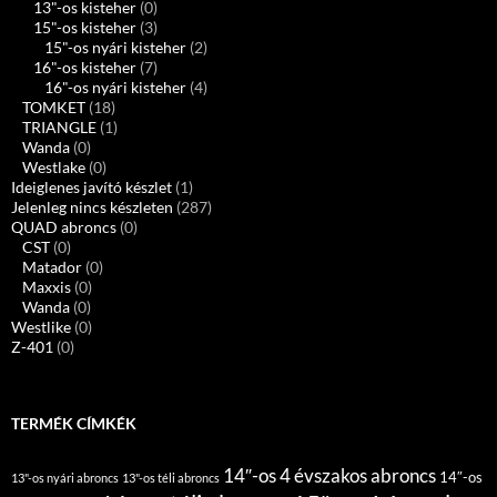
13"-os kisteher
(0)
15"-os kisteher
(3)
15"-os nyári kisteher
(2)
16"-os kisteher
(7)
16"-os nyári kisteher
(4)
TOMKET
(18)
TRIANGLE
(1)
Wanda
(0)
Westlake
(0)
Ideiglenes javító készlet
(1)
Jelenleg nincs készleten
(287)
QUAD abroncs
(0)
CST
(0)
Matador
(0)
Maxxis
(0)
Wanda
(0)
Westlike
(0)
Z-401
(0)
TERMÉK CÍMKÉK
14″-os 4 évszakos abroncs
14″-os
13"-os nyári abroncs
13"-os téli abroncs