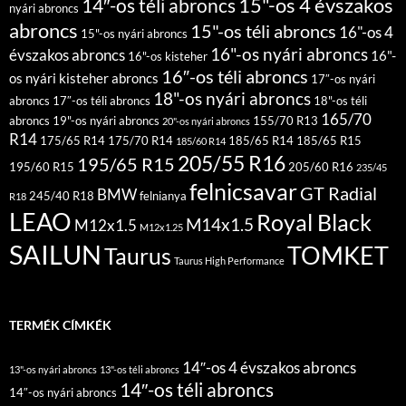
15"-os 4 évszakos
14″-os téli abroncs
nyári abroncs
abroncs
15"-os téli abroncs
16"-os 4
15"-os nyári abroncs
16"-os nyári abroncs
évszakos abroncs
16"-
16"-os kisteher
16″-os téli abroncs
os nyári kisteher abroncs
17″-os nyári
18"-os nyári abroncs
abroncs
17″-os téli abroncs
18"-os téli
165/70
abroncs
19"-os nyári abroncs
155/70 R13
20"-os nyári abroncs
R14
175/65 R14
175/70 R14
185/65 R14
185/65 R15
185/60 R14
205/55 R16
195/65 R15
195/60 R15
205/60 R16
235/45
felnicsavar
GT Radial
BMW
245/40 R18
felnianya
R18
LEAO
Royal Black
M14x1.5
M12x1.5
M12x1.25
SAILUN
TOMKET
Taurus
Taurus High Performance
TERMÉK CÍMKÉK
14″-os 4 évszakos abroncs
13"-os nyári abroncs
13"-os téli abroncs
14″-os téli abroncs
14″-os nyári abroncs