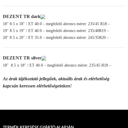
DEZENT
TR dark
18″
8.5 x 18″ / ET 40.0
– megfelelő abroncs méret: 235/45 R18 –
19″
8.5 x 19″ / ET 40.0
– megfelelő abroncs méret: 235/40R19 –
20″
8.5 x 20″ / ET 35.0
– megfelelő abroncs méret: 245/35R20 –
DEZENT
TR silver
18″
8.5 x 18″ / ET 40.0
– megfelelő abroncs méret: 235/45 R18 –
Az árak tájékoztató jellegűek, aktuális árak és elérhetőség
kapcsán keressen elérhetőségeinken!
TERMÉK KERESÉSE GYÁRTÓ ALAPJÁN