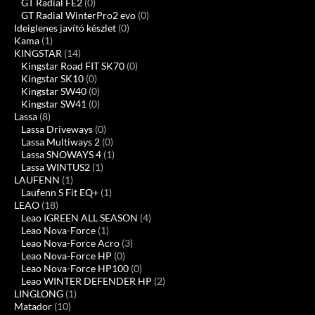
GT Radial FE2
(0)
GT Radial WinterPro2 evo
(0)
Ideiglenes javító készlet
(0)
Kama
(1)
KINGSTAR
(14)
Kingstar Road FIT SK70
(0)
Kingstar SK10
(0)
Kingstar SW40
(0)
Kingstar SW41
(0)
Lassa
(8)
Lassa Driveways
(0)
Lassa Multiways 2
(0)
Lassa SNOWAYS 4
(1)
Lassa WINTUS2
(1)
LAUFENN
(1)
Laufenn S Fit EQ+
(1)
LEAO
(18)
Leao IGREEN ALL SEASON
(4)
Leao Nova-Force
(1)
Leao Nova-Force Acro
(3)
Leao Nova-Force HP
(0)
Leao Nova-Force HP100
(0)
Leao WINTER DEFENDER HP
(2)
LINGLONG
(1)
Matador
(10)