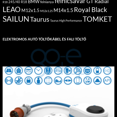
felnicsavar
GT Radial
BMW
245/40 R18
felnianya
R18
LEAO
Royal Black
M14x1.5
M12x1.5
M12x1.25
SAILUN
TOMKET
Taurus
Taurus High Performance
ELEKTROMOS AUTÓ TÖLTŐKÁBEL ÉS FALI TÖLTŐ