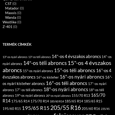
CST
(0)
Matador
(0)
Maxxis
(0)
Wanda
(0)
Westlike
(0)
Z-401
(0)
TERMÉK CÍMKÉK
14″-os 4 évszakos abroncs
14″-os
13"-os nyári abroncs
13"-os téli abroncs
15"-os 4 évszakos
14″-os téli abroncs
nyári abroncs
abroncs
15"-os téli abroncs
16"-os 4
15"-os nyári abroncs
16"-os nyári abroncs
évszakos abroncs
16"-
16"-os kisteher
16″-os téli abroncs
os nyári kisteher abroncs
17″-os nyári
18"-os nyári abroncs
abroncs
17″-os téli abroncs
18"-os téli
165/70
abroncs
19"-os nyári abroncs
155/70 R13
20"-os nyári abroncs
R14
175/65 R14
175/70 R14
185/65 R14
185/65 R15
185/60 R14
205/55 R16
195/65 R15
195/60 R15
205/60 R16
235/45