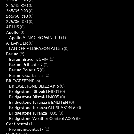
255/45 R20
(0)
265/35 R20
(0)
265/60 R18
(0)
275/35 R20
(0)
APLUS
(0)
Apollo
(3)
Apollo ALNAC 4G WINTER
(1)
ATLANDER
(0)
LANDER ALLSEASON ATL55
(0)
Barum
(9)
Barum Bravuris 5HM
(0)
Barum Brillantis 2
(0)
Barum Polaris 5
(0)
Barum Quartaris 5
(0)
BRIDGESTONE
(6)
BRIDGESTONE BLIZZAK 6
(0)
Bridgestone Blizzak LM001
(0)
Bridgestone Blizzak LM005
(0)
Bridgestone Turanza 6 ENLITEN
(0)
Bridgestone Turanza ALL SEASON 6
(0)
Bridgestone Turanza T005
(0)
Bridgestone Weather Control A005
(0)
Continental
(1)
PremiumContact7
(0)