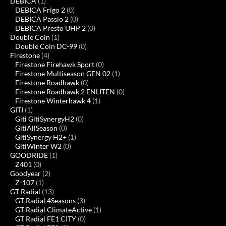
DEBICA
(1)
DEBICA Frigo 2
(0)
DEBICA Passio 2
(0)
DEBICA Presto UHP 2
(0)
Double Coin
(1)
Double Coin DC-99
(0)
Firestone
(4)
Firestone Firehawk Sport
(0)
Firestone Multiseason GEN 02
(1)
Firestone Roadhawk
(0)
Firestone Roadhawk 2 ENLITEN
(0)
Firestone Winterhawk 4
(1)
GITI
(1)
Giti GitiSynergyH2
(0)
GitiAllSeason
(0)
GitiSynergy H2+
(1)
GitiWinter W2
(0)
GOODRIDE
(1)
Z401
(0)
Goodyear
(2)
Z-107
(1)
GT Radial
(13)
GT Radial 4Seasons
(3)
GT Radial ClimateActive
(1)
GT Radial FE1 CITY
(0)