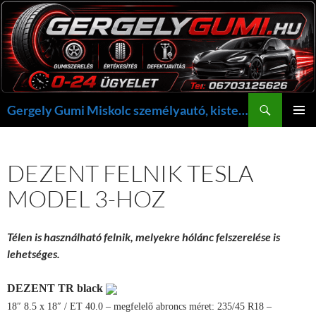
Kilépés
a
tartalomba
Keresés
Gergely Gumi Miskolc személyautó, kisteherautó gumi szerelés javítás +36703125626 NON-STOP ügyelet, gergelygumi@gergelygumi.hu
ELSŐDL
MENÜ
DEZENT FELNIK TESLA
MODEL 3-HOZ
Télen is használható felnik, melyekre hólánc felszerelése is
lehetséges.
DEZENT
TR black
18″
8.5 x 18″ / ET 40.0
– megfelelő abroncs méret: 235/45 R18 –