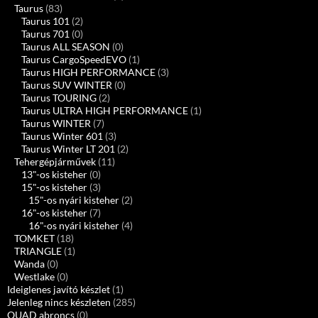
Taurus
(83)
Taurus 101
(2)
Taurus 701
(0)
Taurus ALL SEASON
(0)
Taurus CargoSpeedEVO
(1)
Taurus HIGH PERFORMANCE
(3)
Taurus SUV WINTER
(0)
Taurus TOURING
(2)
Taurus ULTRA HIGH PERFORMANCE
(1)
Taurus WINTER
(7)
Taurus Winter 601
(3)
Taurus Winter LT 201
(2)
Tehergépjárművek
(11)
13"-os kisteher
(0)
15"-os kisteher
(3)
15"-os nyári kisteher
(2)
16"-os kisteher
(7)
16"-os nyári kisteher
(4)
TOMKET
(18)
TRIANGLE
(1)
Wanda
(0)
Westlake
(0)
Ideiglenes javító készlet
(1)
Jelenleg nincs készleten
(285)
QUAD abroncs
(0)