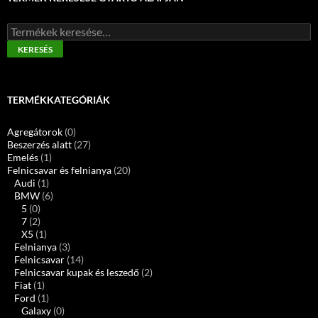
Keresés
a
KERESÉS
következőre:
TERMÉKKATEGÓRIÁK
Agregátorok
(0)
Beszerzés alatt
(27)
Emelés
(1)
Felnicsavar és felnianya
(20)
Audi
(1)
BMW
(6)
5
(0)
7
(2)
X5
(1)
Felnianya
(3)
Felnicsavar
(14)
Felnicsavar kupak és leszedő
(2)
Fiat
(1)
Ford
(1)
Galaxy
(0)