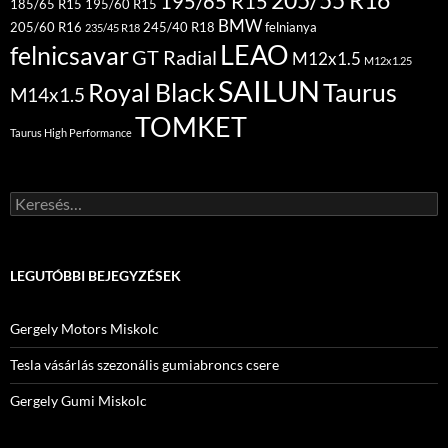
205/55 R16
195/65 R15
185/65 R15
195/60 R15
BMW
205/60 R16
245/40 R18
felnianya
235/45 R18
LEAO
felnicsavar
GT Radial
M12x1.5
M12x1.25
SAILUN
Royal Black
Taurus
M14x1.5
TOMKET
Taurus High Performance
Keresés:
LEGUTÓBBI BEJEGYZÉSEK
Gergely Motors Miskolc
Tesla vásárlás szezonális gumiabroncs csere
Gergely Gumi Miskolc