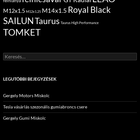
felnianya
Royal Black
M14x1.5
M12x1.5
M12x1.25
SAILUN
Taurus
Taurus High Performance
TOMKET
Keresés:
LEGUTÓBBI BEJEGYZÉSEK
Gergely Motors Miskolc
Tesla vásárlás szezonális gumiabroncs csere
Gergely Gumi Miskolc