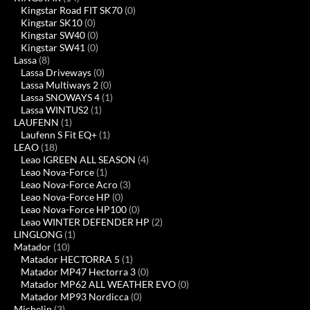
Kingstar Road FIT SK70
(0)
Kingstar SK10
(0)
Kingstar SW40
(0)
Kingstar SW41
(0)
Lassa
(8)
Lassa Driveways
(0)
Lassa Multiways 2
(0)
Lassa SNOWAYS 4
(1)
Lassa WINTUS2
(1)
LAUFENN
(1)
Laufenn S Fit EQ+
(1)
LEAO
(18)
Leao IGREEN ALL SEASON
(4)
Leao Nova-Force
(1)
Leao Nova-Force Acro
(3)
Leao Nova-Force HP
(0)
Leao Nova-Force HP100
(0)
Leao WINTER DEFENDER HP
(2)
LINGLONG
(1)
Matador
(10)
Matador HECTORRA 5
(1)
Matador MP47 Hectorra 3
(0)
Matador MP62 ALL WEATHER EVO
(0)
Matador MP93 Nordicca
(0)
Michelin
(3)