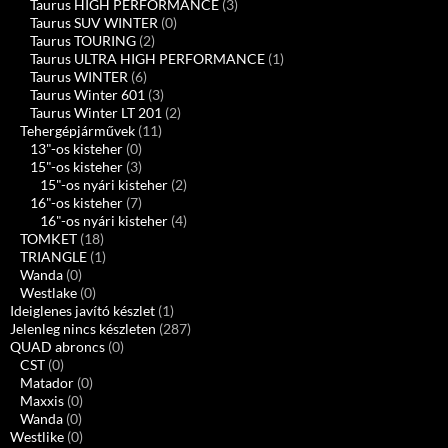
Taurus HIGH PERFORMANCE
(3)
Taurus SUV WINTER
(0)
Taurus TOURING
(2)
Taurus ULTRA HIGH PERFORMANCE
(1)
Taurus WINTER
(6)
Taurus Winter 601
(3)
Taurus Winter LT 201
(2)
Tehergépjárművek
(11)
13"-os kisteher
(0)
15"-os kisteher
(3)
15"-os nyári kisteher
(2)
16"-os kisteher
(7)
16"-os nyári kisteher
(4)
TOMKET
(18)
TRIANGLE
(1)
Wanda
(0)
Westlake
(0)
Ideiglenes javító készlet
(1)
Jelenleg nincs készleten
(287)
QUAD abroncs
(0)
CST
(0)
Matador
(0)
Maxxis
(0)
Wanda
(0)
Westlike
(0)