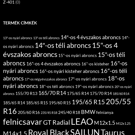
Z-401
(0)
TERMÉK CÍMKÉK
14″-os 4 évszakos abroncs
14″-
13"-os nyári abroncs
13"-os téli abroncs
15"-os 4
14″-os téli abroncs
os nyári abroncs
évszakos abroncs
15"-os téli
15"-os nyári abroncs
abroncs
16"-os
16"-os 4 évszakos abroncs
16"-os kisteher
nyári abroncs
16″-os téli
16"-os nyári kisteher abroncs
abroncs
18"-os
17″-os nyári abroncs
17"-os négyévszakos abroncs
nyári abroncs
18"-os téli abroncs
19"-os nyári abroncs
20"-os nyári
165/70 R14
155/70 R13
175/65 R14
175/70 R14
abroncs
185/60 R14
205/55
195/65 R15
185/65 R14
185/65 R15
195/60 R15
R16
BMW
205/60 R16
245/40 R18
felnianya
235/45 R18
LEAO
felnicsavar
GT Radial
M12x1.5
M12x1.25
SAILUN
Royal Black
Taurus
M14x1.5