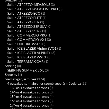
SAILUN
(52)
Sailun ATREZZO 4SEASONS
(3)
Sailun ATREZZO 4SEASONS PRO
(5)
Sailun ATREZZO ECO
(1)
Sailun ATREZZO ELITE
(1)
Sailun ATREZZO ZSR
(1)
Sailun ATREZZO ZSR SUV
(0)
Sailun ATREZZO ZSR2
(1)
Sailun COMMERCIO PRO
(1)
Sailun COMMERCIO VX1
(3)
Sailun ENDURE WSL1
(0)
Sailun ICE BLAZER Alpine EVO1
(1)
Sailun ICE BLAZER ALPINE+
(3)
Sailun ICE BLAZER WST3
(0)
Sailun TERRAMAX CVR
(1)
Sebring
(0)
SEBRING SUMMER 3 XL
(0)
Security
(1)
Személygépjárművek
(174)
4 évszakos gumiabroncs személygépjárművekhez
(23)
13"-os 4 évszakos abroncs
(0)
14″-os 4 évszakos abroncs
(3)
15"-os 4 évszakos abroncs
(4)
16"-os 4 évszakos abroncs
(3)
17"-os 4 évszakos abroncs
(4)