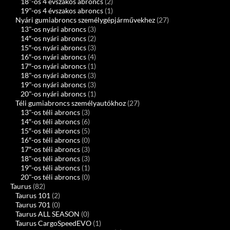
18"-os 4 évszakos abroncs
(2)
19"-os 4 évszakos abroncs
(1)
Nyári gumiabroncs személygépjárművekhez
(27)
13"-os nyári abroncs
(3)
14″-os nyári abroncs
(2)
15″-os nyári abroncs
(3)
16″-os nyári abroncs
(4)
17″-os nyári abroncs
(1)
18"-os nyári abroncs
(3)
19"-os nyári abroncs
(3)
20"-os nyári abroncs
(1)
Téli gumiabroncs személyautókhoz
(27)
13"-os téli abroncs
(3)
14″-os téli abroncs
(6)
15″-os téli abroncs
(5)
16″-os téli abroncs
(0)
17″-os téli abroncs
(3)
18"-os téli abroncs
(3)
19"-os téli abroncs
(1)
20"-os téli abroncs
(0)
Taurus
(82)
Taurus 101
(2)
Taurus 701
(0)
Taurus ALL SEASON
(0)
Taurus CargoSpeedEVO
(1)