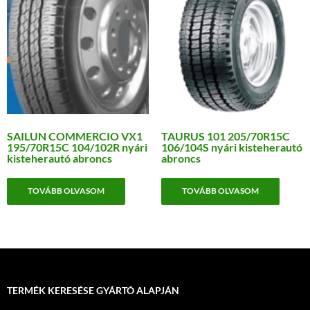
SAILUN COMMERCIO VX1
TAURUS 101 205/70R15C
195/70R15C 104/102R nyári
106/104S nyári kisteherautó
kisteherautó abroncs
abroncs
TOVÁBB OLVASOM
TOVÁBB OLVASOM
TERMÉK KERESÉSE GYÁRTÓ ALAPJÁN