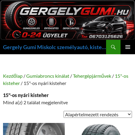
Kilépés
a
tartalomba
Keresés
Gergely Gumi Miskolc személyautó, kisteherautó gumi szerelés javítás +36703125626 NON-STOP ügyelet, gergelygumi@gergelygumi.hu
ELSŐDL
MENÜ
Kezdőlap
/
Gumiabroncs kínálat
/
Tehergépjárművek
/
15"-os
kisteher
/ 15"-os nyári kisteher
15"-os nyári kisteher
Mind a(z) 2 találat megjelenítve