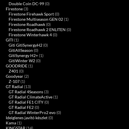
Double Coin DC-99
(0)
Firestone
(3)
Firestone Firehawk Sport
(0)
Firestone Multiseason GEN 02
(1)
Firestone Roadhawk
(0)
Firestone Roadhawk 2 ENLITEN
(0)
Firestone Winterhawk 4
(0)
GITI
(1)
Giti GitiSynergyH2
(0)
GitiAllSeason
(0)
GitiSynergy H2+
(1)
GitiWinter W2
(0)
GOODRIDE
(1)
Z401
(0)
Goodyear
(2)
Z-107
(1)
GT Radial
(13)
GT Radial 4Seasons
(3)
GT Radial ClimateActive
(1)
GT Radial FE1 CITY
(0)
GT Radial FE2
(0)
GT Radial WinterPro2 evo
(0)
Ideiglenes javító készlet
(0)
Kama
(1)
KINGSTAR
(14)