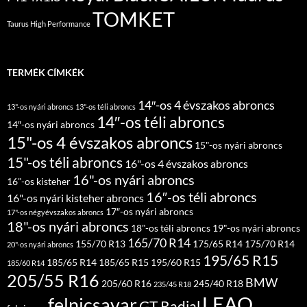
TOMKET
Taurus High Performance
TERMÉK CÍMKÉK
14″-os 4 évszakos abroncs
13"-os nyári abroncs
13"-os téli abroncs
14″-os téli abroncs
14″-os nyári abroncs
15"-os 4 évszakos abroncs
15"-os nyári abroncs
15"-os téli abroncs
16"-os 4 évszakos abroncs
16"-os nyári abroncs
16"-os kisteher
16″-os téli abroncs
16"-os nyári kisteher abroncs
17″-os nyári abroncs
17"-os négyévszakos abroncs
18"-os nyári abroncs
18"-os téli abroncs
19"-os nyári abroncs
165/70 R14
155/70 R13
175/65 R14
175/70 R14
20"-os nyári abroncs
195/65 R15
185/65 R14
185/65 R15
195/60 R15
185/60 R14
205/55 R16
BMW
205/60 R16
245/40 R18
235/45 R18
LEAO
felnicsavar
GT Radial