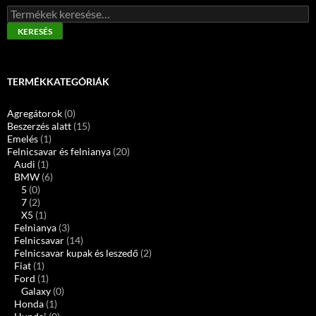
Keresés
a
KERESÉS
következőre:
TERMÉKKATEGÓRIÁK
Agregátorok
(0)
Beszerzés alatt
(15)
Emelés
(1)
Felnicsavar és felnianya
(20)
Audi
(1)
BMW
(6)
5
(0)
7
(2)
X5
(1)
Felnianya
(3)
Felnicsavar
(14)
Felnicsavar kupak és leszedő
(2)
Fiat
(1)
Ford
(1)
Galaxy
(0)
Honda
(1)