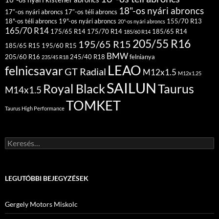
18"-os nyári abroncs
17″-os nyári abroncs
17″-os téli abroncs
18"-os téli abroncs
19"-os nyári abroncs
155/70 R13
20"-os nyári abroncs
165/70 R14
175/65 R14
175/70 R14
185/65 R14
185/60 R14
205/55 R16
195/65 R15
185/65 R15
195/60 R15
BMW
205/60 R16
245/40 R18
felnianya
235/45 R18
LEAO
felnicsavar
GT Radial
M12x1.5
M12x1.25
SAILUN
Royal Black
Taurus
M14x1.5
TOMKET
Taurus High Performance
Keresés:
LEGUTÓBBI BEJEGYZÉSEK
Gergely Motors Miskolc