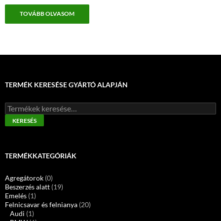
TOVÁBB OLVASOM
TERMÉK KERESÉSE GYÁRTÓ ALAPJÁN
Keresés
a
KERESÉS
következőre:
TERMÉKKATEGÓRIÁK
Agregátorok
(0)
Beszerzés alatt
(19)
Emelés
(1)
Felnicsavar és felnianya
(20)
Audi
(1)