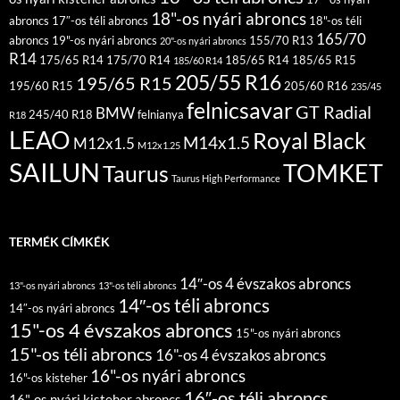
18"-os nyári abroncs
abroncs
17″-os téli abroncs
18"-os téli
165/70
abroncs
19"-os nyári abroncs
155/70 R13
20"-os nyári abroncs
R14
175/65 R14
175/70 R14
185/65 R14
185/65 R15
185/60 R14
205/55 R16
195/65 R15
195/60 R15
205/60 R16
235/45
felnicsavar
GT Radial
BMW
245/40 R18
felnianya
R18
LEAO
Royal Black
M14x1.5
M12x1.5
M12x1.25
SAILUN
TOMKET
Taurus
Taurus High Performance
TERMÉK CÍMKÉK
14″-os 4 évszakos abroncs
13"-os nyári abroncs
13"-os téli abroncs
14″-os téli abroncs
14″-os nyári abroncs
15"-os 4 évszakos abroncs
15"-os nyári abroncs
15"-os téli abroncs
16"-os 4 évszakos abroncs
16"-os nyári abroncs
16"-os kisteher
16″-os téli abroncs
16"-os nyári kisteher abroncs