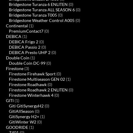
Bridgestone Turanza 6 ENLITEN
(0)
Bridgestone Turanza ALL SEASON 6
(0)
Bridgestone Turanza T005
(0)
Bridgestone Weather Control A005
(0)
Continental
(1)
PremiumContact7
(0)
DEBICA
(1)
DEBICA Frigo 2
(0)
DEBICA Passio 2
(0)
DEBICA Presto UHP 2
(0)
Double Coin
(1)
Double Coin DC-99
(0)
Firestone
(3)
Firestone Firehawk Sport
(0)
Firestone Multiseason GEN 02
(1)
Firestone Roadhawk
(0)
Firestone Roadhawk 2 ENLITEN
(0)
Firestone Winterhawk 4
(0)
GITI
(1)
Giti GitiSynergyH2
(0)
GitiAllSeason
(0)
GitiSynergy H2+
(1)
GitiWinter W2
(0)
GOODRIDE
(1)
Z401
(0)