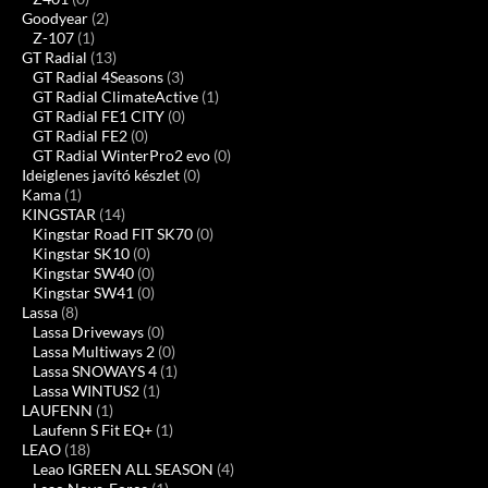
Goodyear
(2)
Z-107
(1)
GT Radial
(13)
GT Radial 4Seasons
(3)
GT Radial ClimateActive
(1)
GT Radial FE1 CITY
(0)
GT Radial FE2
(0)
GT Radial WinterPro2 evo
(0)
Ideiglenes javító készlet
(0)
Kama
(1)
KINGSTAR
(14)
Kingstar Road FIT SK70
(0)
Kingstar SK10
(0)
Kingstar SW40
(0)
Kingstar SW41
(0)
Lassa
(8)
Lassa Driveways
(0)
Lassa Multiways 2
(0)
Lassa SNOWAYS 4
(1)
Lassa WINTUS2
(1)
LAUFENN
(1)
Laufenn S Fit EQ+
(1)
LEAO
(18)
Leao IGREEN ALL SEASON
(4)