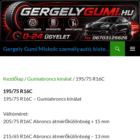
Kilépés
a
tartalomba
Keresés
Gergely Gumi Miskolc személyautó, kisteherautó gumi szerelés javítás +36703125626 NON-STOP ügyelet, gergelygumi@gergelygumi.hu
ELSŐDL
MENÜ
Kezdőlap
/
Gumiabroncs kínálat
/ 195/75 R16C
195/75 R16C
195/75 R16C – Gumiabroncs kínálat
Váltóméret:
205/75 R16C Abroncs átmérőkülönbség + 15 mm
215/65 R16C Abroncs átmérőkülönbség – 13 mm