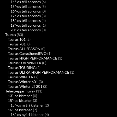
14″-os téli abroncs
(6)
15″-os téli abroncs
(5)
16″-os téli abroncs
(0)
17″-os téli abroncs
(3)
18"-os téli abroncs
(4)
19"-os téli abroncs
(1)
20"-os téli abroncs
(0)
Taurus
(83)
Taurus 101
(2)
Taurus 701
(0)
Taurus ALL SEASON
(0)
Taurus CargoSpeedEVO
(1)
Taurus HIGH PERFORMANCE
(3)
Taurus SUV WINTER
(0)
Taurus TOURING
(2)
Taurus ULTRA HIGH PERFORMANCE
(1)
Taurus WINTER
(7)
Taurus Winter 601
(3)
Taurus Winter LT 201
(2)
Tehergépjárművek
(11)
13"-os kisteher
(0)
15"-os kisteher
(3)
15"-os nyári kisteher
(2)
16"-os kisteher
(7)
16"-os nyári kisteher
(4)