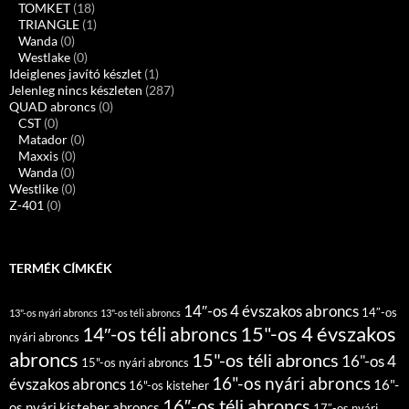
TOMKET
(18)
TRIANGLE
(1)
Wanda
(0)
Westlake
(0)
Ideiglenes javító készlet
(1)
Jelenleg nincs készleten
(287)
QUAD abroncs
(0)
CST
(0)
Matador
(0)
Maxxis
(0)
Wanda
(0)
Westlike
(0)
Z-401
(0)
TERMÉK CÍMKÉK
14″-os 4 évszakos abroncs
14″-os
13"-os nyári abroncs
13"-os téli abroncs
15"-os 4 évszakos
14″-os téli abroncs
nyári abroncs
abroncs
15"-os téli abroncs
16"-os 4
15"-os nyári abroncs
16"-os nyári abroncs
évszakos abroncs
16"-
16"-os kisteher
16″-os téli abroncs
os nyári kisteher abroncs
17″-os nyári