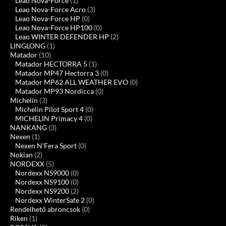
Leao Nova-Force
(1)
Leao Nova-Force Acro
(3)
Leao Nova-Force HP
(0)
Leao Nova-Force HP100
(0)
Leao WINTER DEFENDER HP
(2)
LINGLONG
(1)
Matador
(10)
Matador HECTORRA 5
(1)
Matador MP47 Hectorra 3
(0)
Matador MP62 ALL WEATHER EVO
(0)
Matador MP93 Nordicca
(0)
Michelin
(3)
Michelin Pilot Sport 4
(0)
MICHELIN Primacy 4
(0)
NANKANG
(3)
Nexen
(1)
Nexen N'Fera Sport
(0)
Nokian
(2)
NORDEXX
(5)
Nordexx NS9000
(0)
Nordexx NS9100
(0)
Nordexx NS9200
(2)
Nordexx WinterSafe 2
(0)
Rendelhető abroncsok
(0)
Riken
(1)