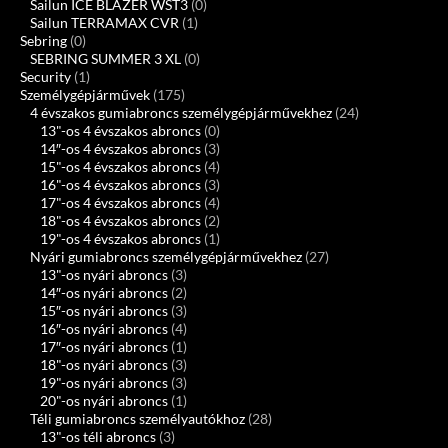
Sailun ICE BLAZER WST3
(0)
Sailun TERRAMAX CVR
(1)
Sebring
(0)
SEBRING SUMMER 3 XL
(0)
Security
(1)
Személygépjárművek
(175)
4 évszakos gumiabroncs személygépjárművekhez
(24)
13"-os 4 évszakos abroncs
(0)
14″-os 4 évszakos abroncs
(3)
15"-os 4 évszakos abroncs
(4)
16"-os 4 évszakos abroncs
(3)
17"-os 4 évszakos abroncs
(4)
18"-os 4 évszakos abroncs
(2)
19"-os 4 évszakos abroncs
(1)
Nyári gumiabroncs személygépjárművekhez
(27)
13"-os nyári abroncs
(3)
14″-os nyári abroncs
(2)
15″-os nyári abroncs
(3)
16″-os nyári abroncs
(4)
17″-os nyári abroncs
(1)
18"-os nyári abroncs
(3)
19"-os nyári abroncs
(3)
20"-os nyári abroncs
(1)
Téli gumiabroncs személyautókhoz
(28)
13"-os téli abroncs
(3)