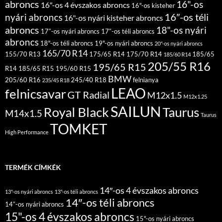
abroncs
16"-os
16"-os 4 évszakos abroncs
16"-os kisteher
16″-os téli
nyári abroncs
16"-os nyári kisteher abroncs
abroncs
18"-os nyári
17″-os nyári abroncs
17″-os téli abroncs
abroncs
18"-os téli abroncs
19"-os nyári abroncs
20"-os nyári abroncs
165/70 R14
155/70 R13
175/65 R14
175/70 R14
185/65
185/60 R14
205/55 R16
195/65 R15
R14
185/65 R15
195/60 R15
BMW
205/60 R16
245/40 R18
felnianya
235/45 R18
LEAO
felnicsavar
GT Radial
M12x1.5
M12x1.25
SAILUN
Royal Black
Taurus
M14x1.5
Taurus
TOMKET
High Performance
TERMÉK CÍMKÉK
14″-os 4 évszakos abroncs
13"-os nyári abroncs
13"-os téli abroncs
14″-os téli abroncs
14″-os nyári abroncs
15"-os 4 évszakos abroncs
15"-os nyári abroncs