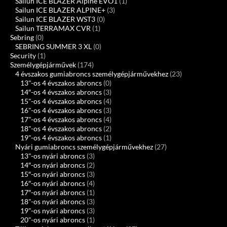
Sailun ICE BLAZER Alpine EVO1
(1)
Sailun ICE BLAZER ALPINE+
(3)
Sailun ICE BLAZER WST3
(0)
Sailun TERRAMAX CVR
(1)
Sebring
(0)
SEBRING SUMMER 3 XL
(0)
Security
(1)
Személygépjárművek
(174)
4 évszakos gumiabroncs személygépjárművekhez
(23)
13"-os 4 évszakos abroncs
(0)
14″-os 4 évszakos abroncs
(3)
15"-os 4 évszakos abroncs
(4)
16"-os 4 évszakos abroncs
(3)
17"-os 4 évszakos abroncs
(4)
18"-os 4 évszakos abroncs
(2)
19"-os 4 évszakos abroncs
(1)
Nyári gumiabroncs személygépjárművekhez
(27)
13"-os nyári abroncs
(3)
14″-os nyári abroncs
(2)
15″-os nyári abroncs
(3)
16″-os nyári abroncs
(4)
17″-os nyári abroncs
(1)
18"-os nyári abroncs
(3)
19"-os nyári abroncs
(3)
20"-os nyári abroncs
(1)