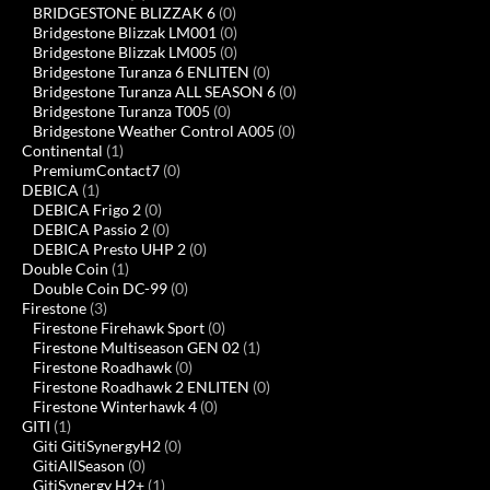
BRIDGESTONE BLIZZAK 6
(0)
Bridgestone Blizzak LM001
(0)
Bridgestone Blizzak LM005
(0)
Bridgestone Turanza 6 ENLITEN
(0)
Bridgestone Turanza ALL SEASON 6
(0)
Bridgestone Turanza T005
(0)
Bridgestone Weather Control A005
(0)
Continental
(1)
PremiumContact7
(0)
DEBICA
(1)
DEBICA Frigo 2
(0)
DEBICA Passio 2
(0)
DEBICA Presto UHP 2
(0)
Double Coin
(1)
Double Coin DC-99
(0)
Firestone
(3)
Firestone Firehawk Sport
(0)
Firestone Multiseason GEN 02
(1)
Firestone Roadhawk
(0)
Firestone Roadhawk 2 ENLITEN
(0)
Firestone Winterhawk 4
(0)
GITI
(1)
Giti GitiSynergyH2
(0)
GitiAllSeason
(0)
GitiSynergy H2+
(1)