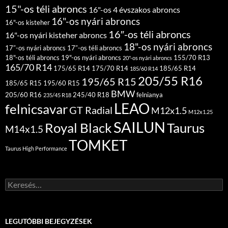
15"-os téli abroncs
16"-os 4 évszakos abroncs
16"-os nyári abroncs
16"-os kisteher
16″-os téli abroncs
16"-os nyári kisteher abroncs
18"-os nyári abroncs
17″-os nyári abroncs
17″-os téli abroncs
18"-os téli abroncs
19"-os nyári abroncs
155/70 R13
20"-os nyári abroncs
165/70 R14
175/65 R14
175/70 R14
185/65 R14
185/60 R14
205/55 R16
195/65 R15
185/65 R15
195/60 R15
BMW
205/60 R16
245/40 R18
felnianya
235/45 R18
LEAO
felnicsavar
GT Radial
M12x1.5
M12x1.25
SAILUN
Royal Black
Taurus
M14x1.5
TOMKET
Taurus High Performance
Keresés:
LEGUTÓBBI BEJEGYZÉSEK