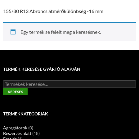
155/80 R13 Abroncs átmérőkülönbség -16 mm
Egy termék se felelt meg a keresésnek.
TERMÉK KERESÉSE GYÁRTÓ ALAPJÁN
Keresés
a
KERESÉS
következőre:
TERMÉKKATEGÓRIÁK
Agregátorok
(0)
Beszerzés alatt
(18)
Emelés
(1)