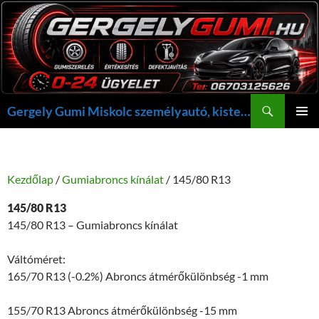
Kilépés
a
tartalomba
Keresés
Gergely Gumi Miskolc személyautó, kisteherautó gumi szerelés javítás +36703125626 NON-STOP ügyelet, gergelygumi@gergelygumi.hu
ELSŐDL
MENÜ
Kezdőlap
/
Gumiabroncs kínálat
/ 145/80 R13
145/80 R13
145/80 R13 – Gumiabroncs kínálat
Váltóméret:
165/70 R13 (-0.2%) Abroncs átmérőkülönbség -1 mm
155/70 R13 Abroncs átmérőkülönbség -15 mm