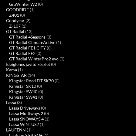
GitiWinter W2
(0)
GOODRIDE
(1)
Z401
(0)
Goodyear
(2)
Z-107
(1)
GT Radial
(13)
GT Radial 4Seasons
(3)
GT Radial ClimateActive
(1)
GT Radial FE1 CITY
(0)
GT Radial FE2
(0)
GT Radial WinterPro2 evo
(0)
Ideiglenes javító készlet
(0)
Kama
(1)
KINGSTAR
(14)
Kingstar Road FIT SK70
(0)
Kingstar SK10
(0)
Kingstar SW40
(0)
Kingstar SW41
(0)
Lassa
(8)
Lassa Driveways
(0)
Lassa Multiways 2
(0)
Lassa SNOWAYS 4
(1)
Lassa WINTUS2
(1)
LAUFENN
(1)
Laufenn S Fit EQ+
(1)