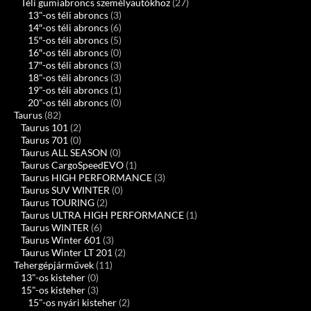
Téli gumiabroncs személyautókhoz
(27)
13"-os téli abroncs
(3)
14″-os téli abroncs
(6)
15″-os téli abroncs
(5)
16″-os téli abroncs
(0)
17″-os téli abroncs
(3)
18"-os téli abroncs
(3)
19"-os téli abroncs
(1)
20"-os téli abroncs
(0)
Taurus
(82)
Taurus 101
(2)
Taurus 701
(0)
Taurus ALL SEASON
(0)
Taurus CargoSpeedEVO
(1)
Taurus HIGH PERFORMANCE
(3)
Taurus SUV WINTER
(0)
Taurus TOURING
(2)
Taurus ULTRA HIGH PERFORMANCE
(1)
Taurus WINTER
(6)
Taurus Winter 601
(3)
Taurus Winter LT 201
(2)
Tehergépjárművek
(11)
13"-os kisteher
(0)
15"-os kisteher
(3)
15"-os nyári kisteher
(2)