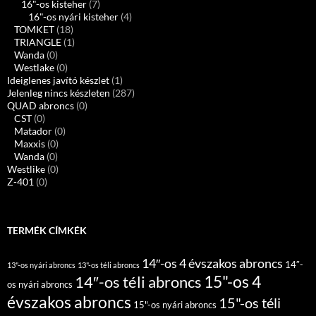
16"-os kisteher
(7)
16"-os nyári kisteher
(4)
TOMKET
(18)
TRIANGLE
(1)
Wanda
(0)
Westlake
(0)
Ideiglenes javító készlet
(1)
Jelenleg nincs készleten
(287)
QUAD abroncs
(0)
CST
(0)
Matador
(0)
Maxxis
(0)
Wanda
(0)
Westlike
(0)
Z-401
(0)
TERMÉK CÍMKÉK
14″-os 4 évszakos abroncs
14″-
13"-os nyári abroncs
13"-os téli abroncs
15"-os 4
14″-os téli abroncs
os nyári abroncs
évszakos abroncs
15"-os téli
15"-os nyári abroncs