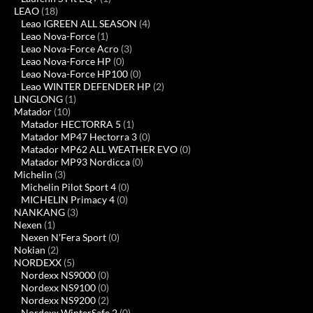
LEAO
(18)
Leao IGREEN ALL SEASON
(4)
Leao Nova-Force
(1)
Leao Nova-Force Acro
(3)
Leao Nova-Force HP
(0)
Leao Nova-Force HP100
(0)
Leao WINTER DEFENDER HP
(2)
LINGLONG
(1)
Matador
(10)
Matador HECTORRA 5
(1)
Matador MP47 Hectorra 3
(0)
Matador MP62 ALL WEATHER EVO
(0)
Matador MP93 Nordicca
(0)
Michelin
(3)
Michelin Pilot Sport 4
(0)
MICHELIN Primacy 4
(0)
NANKANG
(3)
Nexen
(1)
Nexen N'Fera Sport
(0)
Nokian
(2)
NORDEXX
(5)
Nordexx NS9000
(0)
Nordexx NS9100
(0)
Nordexx NS9200
(2)
Nordexx WinterSafe 2
(0)