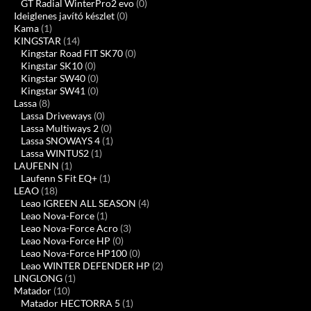
GT Radial WinterPro2 evo
(0)
Ideiglenes javító készlet
(0)
Kama
(1)
KINGSTAR
(14)
Kingstar Road FIT SK70
(0)
Kingstar SK10
(0)
Kingstar SW40
(0)
Kingstar SW41
(0)
Lassa
(8)
Lassa Driveways
(0)
Lassa Multiways 2
(0)
Lassa SNOWAYS 4
(1)
Lassa WINTUS2
(1)
LAUFENN
(1)
Laufenn S Fit EQ+
(1)
LEAO
(18)
Leao IGREEN ALL SEASON
(4)
Leao Nova-Force
(1)
Leao Nova-Force Acro
(3)
Leao Nova-Force HP
(0)
Leao Nova-Force HP100
(0)
Leao WINTER DEFENDER HP
(2)
LINGLONG
(1)
Matador
(10)
Matador HECTORRA 5
(1)