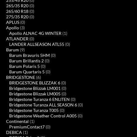
255/45 R20
(0)
265/35 R20
(0)
265/60 R18
(0)
275/35 R20
(0)
APLUS
(0)
Apollo
(3)
Apollo ALNAC 4G WINTER
(1)
ATLANDER
(0)
LANDER ALLSEASON ATL55
(0)
Barum
(9)
Barum Bravuris 5HM
(0)
Barum Brillantis 2
(0)
Barum Polaris 5
(0)
Barum Quartaris 5
(0)
BRIDGESTONE
(6)
BRIDGESTONE BLIZZAK 6
(0)
Bridgestone Blizzak LM001
(0)
Bridgestone Blizzak LM005
(0)
Bridgestone Turanza 6 ENLITEN
(0)
Bridgestone Turanza ALL SEASON 6
(0)
Bridgestone Turanza T005
(0)
Bridgestone Weather Control A005
(0)
Continental
(1)
PremiumContact7
(0)
DEBICA
(1)