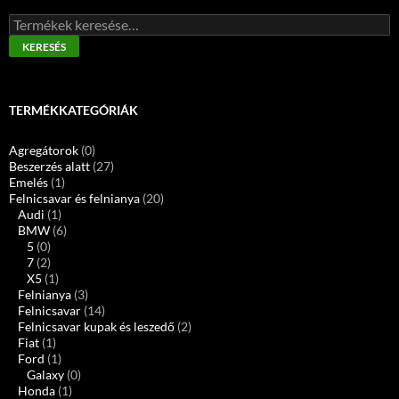
Keresés
a
KERESÉS
következőre:
TERMÉKKATEGÓRIÁK
Agregátorok
(0)
Beszerzés alatt
(27)
Emelés
(1)
Felnicsavar és felnianya
(20)
Audi
(1)
BMW
(6)
5
(0)
7
(2)
X5
(1)
Felnianya
(3)
Felnicsavar
(14)
Felnicsavar kupak és leszedő
(2)
Fiat
(1)
Ford
(1)
Galaxy
(0)
Honda
(1)