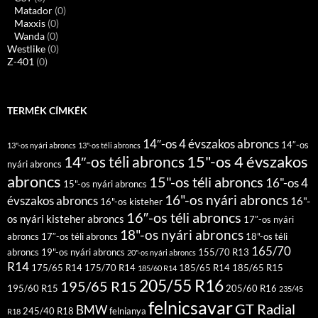
Matador
(0)
Maxxis
(0)
Wanda
(0)
Westlike
(0)
Z-401
(0)
TERMÉK CÍMKÉK
14″-os 4 évszakos abroncs
14″-os
13"-os nyári abroncs
13"-os téli abroncs
15"-os 4 évszakos
14″-os téli abroncs
nyári abroncs
abroncs
15"-os téli abroncs
16"-os 4
15"-os nyári abroncs
16"-os nyári abroncs
évszakos abroncs
16"-
16"-os kisteher
16″-os téli abroncs
os nyári kisteher abroncs
17″-os nyári
18"-os nyári abroncs
abroncs
17″-os téli abroncs
18"-os téli
165/70
abroncs
19"-os nyári abroncs
155/70 R13
20"-os nyári abroncs
R14
175/65 R14
175/70 R14
185/65 R14
185/65 R15
185/60 R14
205/55 R16
195/65 R15
195/60 R15
205/60 R16
235/45
felnicsavar
GT Radial
BMW
245/40 R18
felnianya
R18