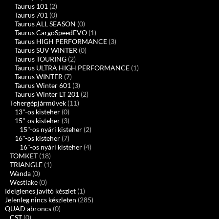
Taurus 101
(2)
Taurus 701
(0)
Taurus ALL SEASON
(0)
Taurus CargoSpeedEVO
(1)
Taurus HIGH PERFORMANCE
(3)
Taurus SUV WINTER
(0)
Taurus TOURING
(2)
Taurus ULTRA HIGH PERFORMANCE
(1)
Taurus WINTER
(7)
Taurus Winter 601
(3)
Taurus Winter LT 201
(2)
Tehergépjárművek
(11)
13"-os kisteher
(0)
15"-os kisteher
(3)
15"-os nyári kisteher
(2)
16"-os kisteher
(7)
16"-os nyári kisteher
(4)
TOMKET
(18)
TRIANGLE
(1)
Wanda
(0)
Westlake
(0)
Ideiglenes javító készlet
(1)
Jelenleg nincs készleten
(285)
QUAD abroncs
(0)
CST
(0)