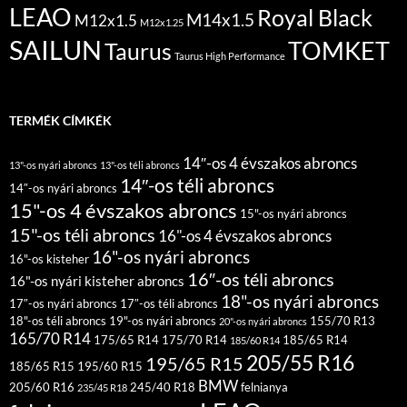
LEAO
Royal Black
M14x1.5
M12x1.5
M12x1.25
SAILUN
TOMKET
Taurus
Taurus High Performance
TERMÉK CÍMKÉK
14″-os 4 évszakos abroncs
13"-os nyári abroncs
13"-os téli abroncs
14″-os téli abroncs
14″-os nyári abroncs
15"-os 4 évszakos abroncs
15"-os nyári abroncs
15"-os téli abroncs
16"-os 4 évszakos abroncs
16"-os nyári abroncs
16"-os kisteher
16″-os téli abroncs
16"-os nyári kisteher abroncs
18"-os nyári abroncs
17″-os nyári abroncs
17″-os téli abroncs
18"-os téli abroncs
19"-os nyári abroncs
155/70 R13
20"-os nyári abroncs
165/70 R14
175/65 R14
175/70 R14
185/65 R14
185/60 R14
205/55 R16
195/65 R15
185/65 R15
195/60 R15
BMW
205/60 R16
245/40 R18
felnianya
235/45 R18