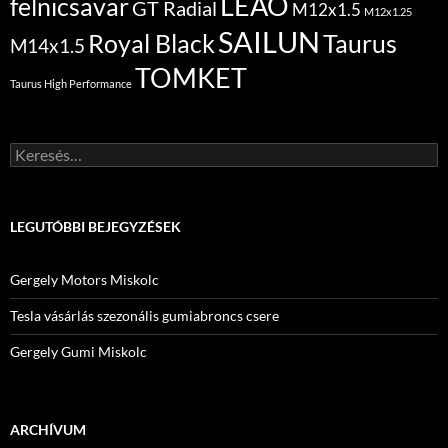
LEAO
felnicsavar
GT Radial
M12x1.5
M12x1.25
SAILUN
Royal Black
Taurus
M14x1.5
TOMKET
Taurus High Performance
Keresés:
LEGUTÓBBI BEJEGYZÉSEK
Gergely Motors Miskolc
Tesla vásárlás szezonális gumiabroncs csere
Gergely Gumi Miskolc
ARCHÍVUM