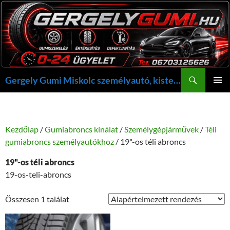
Kilépés
a
tartalomba
Keresés
Gergely Gumi Miskolc személyautó, kisteherautó gumi szerelés javítás +36703125626 NON-STOP ügyelet, gergelygumi@gergelygumi.hu
ELSŐDL
MENÜ
Kezdőlap
/
Gumiabroncs kínálat
/
Személygépjárművek
/
Téli
gumiabroncs személyautókhoz
/ 19"-os téli abroncs
19"-os téli abroncs
19-os-teli-abroncs
Összesen 1 találat