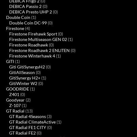
DEBICA Frigo 2
(0)
DEBICA Passio 2
(0)
DEBICA Presto UHP 2
(0)
Double Coin
(1)
Double Coin DC-99
(0)
Firestone
(4)
Firestone Firehawk Sport
(0)
Firestone Multiseason GEN 02
(1)
Firestone Roadhawk
(0)
Firestone Roadhawk 2 ENLITEN
(0)
Firestone Winterhawk 4
(1)
GITI
(1)
Giti GitiSynergyH2
(0)
GitiAllSeason
(0)
GitiSynergy H2+
(1)
GitiWinter W2
(0)
GOODRIDE
(1)
Z401
(0)
Goodyear
(2)
Z-107
(1)
GT Radial
(13)
GT Radial 4Seasons
(3)
GT Radial ClimateActive
(1)
GT Radial FE1 CITY
(0)
GT Radial FE2
(0)