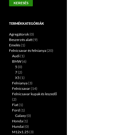
KERESÉS
következőre:
TERMÉKKATEGÓRIÁK
Agregátorok
(0)
Beszerzés alatt
(9)
Emelés
(1)
Felnicsavar és felnianya
(20)
Audi
(1)
BMW
(6)
5
(0)
7
(2)
X5
(1)
Felnianya
(3)
Felnicsavar
(14)
Felnicsavar kupak és leszedő
(2)
Fiat
(1)
Ford
(1)
Galaxy
(0)
Honda
(1)
Hundai
(0)
M12x1.25
(3)