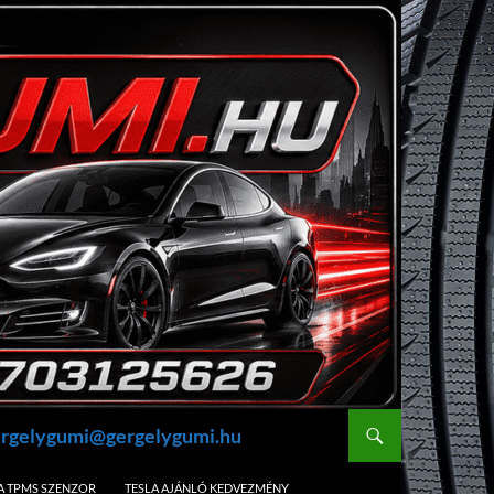
gergelygumi@gergelygumi.hu
A TPMS SZENZOR
TESLA AJÁNLÓ KEDVEZMÉNY