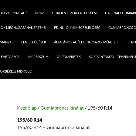
LT ZOE 2020 ACÉL FELNI 16″
CITROEN C-ZERO ACÉL FELNI
HASZNÁLT GUMIA
ROK MEGHÚZÁSÁNAK ÉRTÉKEI
FELNI – GUMI MEGFELELŐSÉG
GUMIABRONCS C
LNIANYA
FELNI JELÖLÉSEK
ÁLTALÁNOS ACÉLFELNI CSAVAR MÉRETEK
FELNI
 LEHETŐSÉGE
IMPRESSZUM
VÁLTÓMÉRETEK
KÖZPONTOSÍTÓ – TEHERMENT
ORBÉRLÉS MISKOLC
Kezdőlap
/
Gumiabroncs kínálat
/ 195/60 R14
195/60 R14
195/60 R14 – Gumiabroncs kínálat