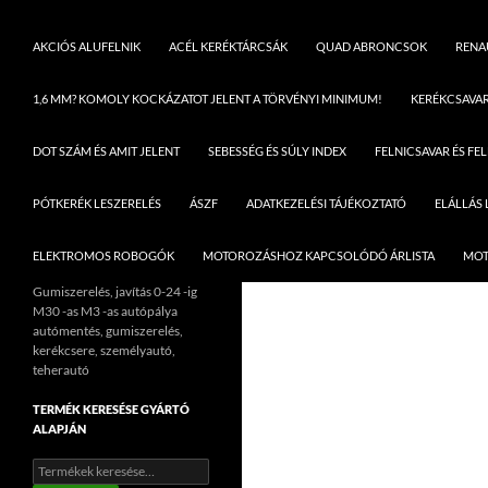
AKCIÓS ALUFELNIK
ACÉL KERÉKTÁRCSÁK
QUAD ABRONCSOK
RENAU
1,6 MM? KOMOLY KOCKÁZATOT JELENT A TÖRVÉNYI MINIMUM!
KERÉKCSAVA
DOT SZÁM ÉS AMIT JELENT
SEBESSÉG ÉS SÚLY INDEX
FELNICSAVAR ÉS FE
PÓTKERÉK LESZERELÉS
ÁSZF
ADATKEZELÉSI TÁJÉKOZTATÓ
ELÁLLÁS
ELEKTROMOS ROBOGÓK
MOTOROZÁSHOZ KAPCSOLÓDÓ ÁRLISTA
MOT
Gumiszerelés, javítás 0-24 -ig
M30 -as M3 -as autópálya
autómentés, gumiszerelés,
kerékcsere, személyautó,
teherautó
TERMÉK KERESÉSE GYÁRTÓ
ALAPJÁN
Keresés
a