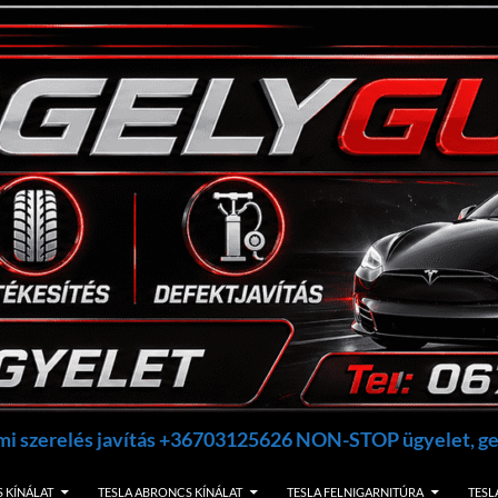
umi szerelés javítás +36703125626 NON-STOP ügyelet, 
 KÍNÁLAT
TESLA ABRONCS KÍNÁLAT
TESLA FELNIGARNITÚRA
TESL