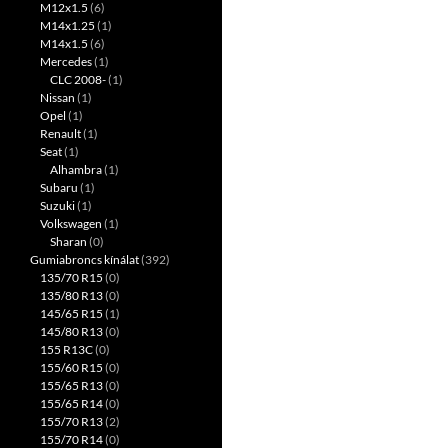
M12x1.5
(6)
M14x1.25
(1)
M14x1.5
(6)
Mercedes
(1)
CLC 2008-
(1)
Nissan
(1)
Opel
(1)
Renault
(1)
Seat
(1)
Alhambra
(1)
Subaru
(1)
Suzuki
(1)
Volkswagen
(1)
Sharan
(0)
Gumiabroncs kínálat
(392)
135/70 R15
(0)
135/80 R13
(0)
145/65 R15
(1)
145/80 R13
(0)
155 R13C
(0)
155/60 R15
(0)
155/65 R13
(0)
155/65 R14
(0)
155/70 R13
(2)
155/70 R14
(0)