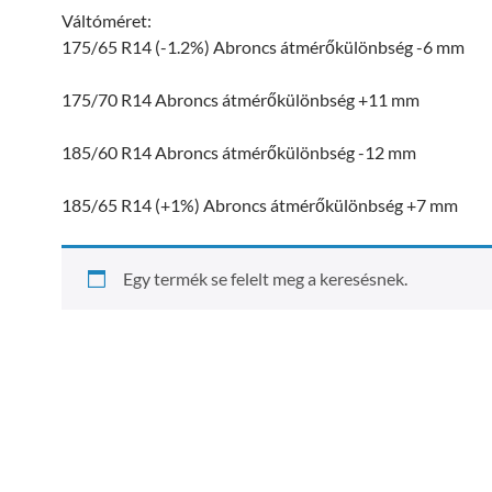
Váltóméret:
175/65 R14 (-1.2%) Abroncs átmérőkülönbség -6 mm
175/70 R14 Abroncs átmérőkülönbség +11 mm
185/60 R14 Abroncs átmérőkülönbség -12 mm
185/65 R14 (+1%) Abroncs átmérőkülönbség +7 mm
Egy termék se felelt meg a keresésnek.