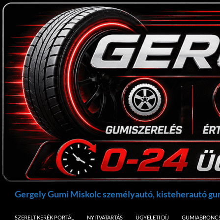
Kilépés
a
tartalomba
Keresés
Gergely Gumi Miskolc személyautó, kisteherautó g
SZERELT KERÉK PORTÁL
NYITVATARTÁS
ÜGYELETI DÍJ
GUMIABRONCS