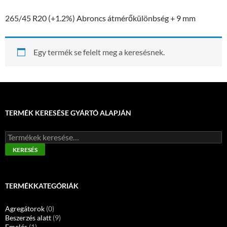
265/45 R20 (+1.2%) Abroncs átmérőkülönbség + 9 mm
Egy termék se felelt meg a keresésnek.
TERMÉK KERESÉSE GYÁRTÓ ALAPJÁN
Keresés
a
KERESÉS
következőre:
TERMÉKKATEGÓRIÁK
Agregátorok
(0)
Beszerzés alatt
(9)
Emelés
(1)