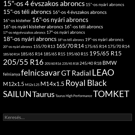
15"-os 4 évszakos abroncs
15"-os nyári abroncs
15"-os téli abroncs
16"-os 4 évszakos abroncs
16"-os nyári abroncs
16"-os kisteher
16"-os nyári kisteher abroncs
16″-os téli abroncs
17″-os nyári abroncs
17"-os négyévszakos abroncs
18"-os nyári abroncs
19"-os nyári abroncs
18"-os téli abroncs
165/70 R14
155/70 R13
175/65 R14
175/70 R14
20"-os nyári abroncs
195/65 R15
185/65 R14
185/65 R15
195/60 R15
185/60 R14
205/55 R16
BMW
245/40 R18
205/60 R16
235/45 R18
LEAO
felnicsavar
GT Radial
felnianya
Royal Black
M14x1.5
M12x1.5
M12x1.25
TOMKET
SAILUN
Taurus
Taurus High Performance
Keresés: