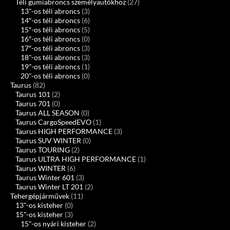
Téli gumiabroncs személyautókhoz
(27)
13"-os téli abroncs
(3)
14″-os téli abroncs
(6)
15″-os téli abroncs
(5)
16″-os téli abroncs
(0)
17″-os téli abroncs
(3)
18"-os téli abroncs
(3)
19"-os téli abroncs
(1)
20"-os téli abroncs
(0)
Taurus
(82)
Taurus 101
(2)
Taurus 701
(0)
Taurus ALL SEASON
(0)
Taurus CargoSpeedEVO
(1)
Taurus HIGH PERFORMANCE
(3)
Taurus SUV WINTER
(0)
Taurus TOURING
(2)
Taurus ULTRA HIGH PERFORMANCE
(1)
Taurus WINTER
(6)
Taurus Winter 601
(3)
Taurus Winter LT 201
(2)
Tehergépjárművek
(11)
13"-os kisteher
(0)
15"-os kisteher
(3)
15"-os nyári kisteher
(2)