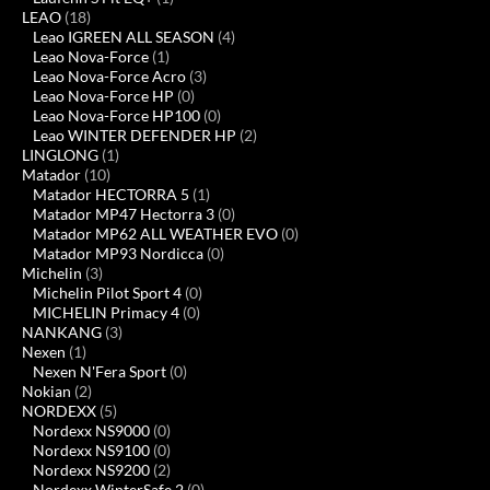
LEAO
(18)
Leao IGREEN ALL SEASON
(4)
Leao Nova-Force
(1)
Leao Nova-Force Acro
(3)
Leao Nova-Force HP
(0)
Leao Nova-Force HP100
(0)
Leao WINTER DEFENDER HP
(2)
LINGLONG
(1)
Matador
(10)
Matador HECTORRA 5
(1)
Matador MP47 Hectorra 3
(0)
Matador MP62 ALL WEATHER EVO
(0)
Matador MP93 Nordicca
(0)
Michelin
(3)
Michelin Pilot Sport 4
(0)
MICHELIN Primacy 4
(0)
NANKANG
(3)
Nexen
(1)
Nexen N'Fera Sport
(0)
Nokian
(2)
NORDEXX
(5)
Nordexx NS9000
(0)
Nordexx NS9100
(0)
Nordexx NS9200
(2)
Nordexx WinterSafe 2
(0)