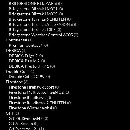
BRIDGESTONE BLIZZAK 6
(0)
Bridgestone Blizzak LM001
(0)
Bridgestone Blizzak LM005
(0)
Bridgestone Turanza 6 ENLITEN
(0)
Bridgestone Turanza ALL SEASON 6
(0)
Bridgestone Turanza T005
(0)
Bridgestone Weather Control A005
(0)
Continental
(1)
PremiumContact7
(0)
DEBICA
(1)
DEBICA Frigo 2
(0)
DEBICA Passio 2
(0)
DEBICA Presto UHP 2
(0)
Double Coin
(1)
Double Coin DC-99
(0)
Firestone
(3)
Firestone Firehawk Sport
(0)
Firestone Multiseason GEN 02
(1)
Firestone Roadhawk
(0)
Firestone Roadhawk 2 ENLITEN
(0)
Firestone Winterhawk 4
(0)
GITI
(1)
Giti GitiSynergyH2
(0)
GitiAllSeason
(0)
GitiSynergy H2+
(1)