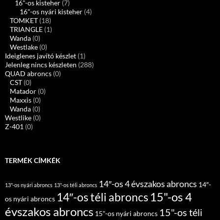
16"-os kisteher
(7)
16"-os nyári kisteher
(4)
TOMKET
(18)
TRIANGLE
(1)
Wanda
(0)
Westlake
(0)
Ideiglenes javító készlet
(1)
Jelenleg nincs készleten
(288)
QUAD abroncs
(0)
CST
(0)
Matador
(0)
Maxxis
(0)
Wanda
(0)
Westlike
(0)
Z-401
(0)
TERMÉK CÍMKÉK
14″-os 4 évszakos abroncs
14″-
13"-os nyári abroncs
13"-os téli abroncs
15"-os 4
14″-os téli abroncs
os nyári abroncs
évszakos abroncs
15"-os téli
15"-os nyári abroncs