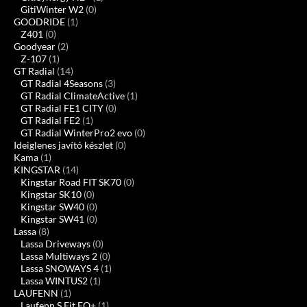
GitiWinter W2
(0)
GOODRIDE
(1)
Z401
(0)
Goodyear
(2)
Z-107
(1)
GT Radial
(14)
GT Radial 4Seasons
(3)
GT Radial ClimateActive
(1)
GT Radial FE1 CITY
(0)
GT Radial FE2
(1)
GT Radial WinterPro2 evo
(0)
Ideiglenes javító készlet
(0)
Kama
(1)
KINGSTAR
(14)
Kingstar Road FIT SK70
(0)
Kingstar SK10
(0)
Kingstar SW40
(0)
Kingstar SW41
(0)
Lassa
(8)
Lassa Driveways
(0)
Lassa Multiways 2
(0)
Lassa SNOWAYS 4
(1)
Lassa WINTUS2
(1)
LAUFENN
(1)
Laufenn S Fit EQ+
(1)