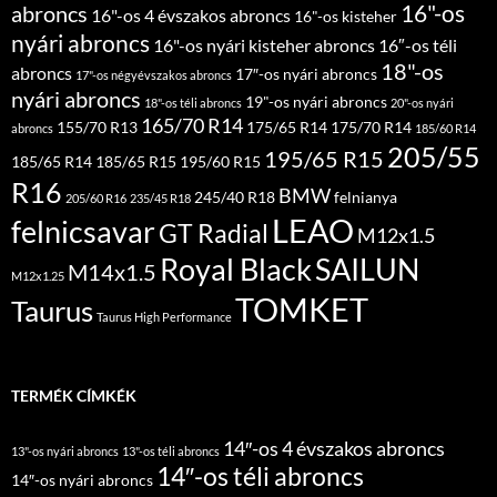
16"-os
abroncs
16"-os 4 évszakos abroncs
16"-os kisteher
nyári abroncs
16"-os nyári kisteher abroncs
16″-os téli
18"-os
abroncs
17″-os nyári abroncs
17"-os négyévszakos abroncs
nyári abroncs
19"-os nyári abroncs
18"-os téli abroncs
20"-os nyári
165/70 R14
155/70 R13
175/65 R14
175/70 R14
abroncs
185/60 R14
205/55
195/65 R15
185/65 R14
185/65 R15
195/60 R15
R16
BMW
245/40 R18
felnianya
205/60 R16
235/45 R18
LEAO
felnicsavar
GT Radial
M12x1.5
Royal Black
SAILUN
M14x1.5
M12x1.25
TOMKET
Taurus
Taurus High Performance
TERMÉK CÍMKÉK
14″-os 4 évszakos abroncs
13"-os nyári abroncs
13"-os téli abroncs
14″-os téli abroncs
14″-os nyári abroncs