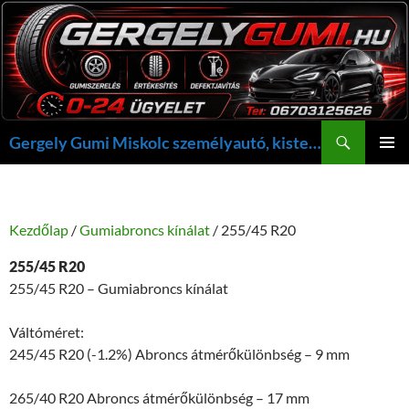
Kilépés
a
tartalomba
Keresés
Gergely Gumi Miskolc személyautó, kisteherautó gumi szerelés javítás +36703125626 NON-STOP ügyelet, gergelygumi@gergelygumi.hu
ELSŐDL
MENÜ
Kezdőlap
/
Gumiabroncs kínálat
/ 255/45 R20
255/45 R20
255/45 R20 – Gumiabroncs kínálat
Váltóméret:
245/45 R20 (-1.2%) Abroncs átmérőkülönbség – 9 mm
265/40 R20 Abroncs átmérőkülönbség – 17 mm