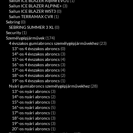
Sailun ICE BLAZER Alpine EVO1
(1)
Sailun ICE BLAZER ALPINE+
(3)
Sailun ICE BLAZER WST3
(0)
Sailun TERRAMAX CVR
(1)
Sebring
(0)
SEBRING SUMMER 3 XL
(0)
Security
(1)
Személygépjárművek
(174)
4 évszakos gumiabroncs személygépjárművekhez
(23)
13"-os 4 évszakos abroncs
(0)
14″-os 4 évszakos abroncs
(3)
15"-os 4 évszakos abroncs
(4)
16"-os 4 évszakos abroncs
(3)
17"-os 4 évszakos abroncs
(4)
18"-os 4 évszakos abroncs
(2)
19"-os 4 évszakos abroncs
(1)
Nyári gumiabroncs személygépjárművekhez
(28)
13"-os nyári abroncs
(3)
14″-os nyári abroncs
(2)
15″-os nyári abroncs
(3)
16″-os nyári abroncs
(5)
17″-os nyári abroncs
(1)
18"-os nyári abroncs
(3)
19"-os nyári abroncs
(3)
20"-os nyári abroncs
(1)