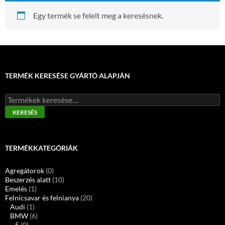
Egy termék se felelt meg a keresésnek.
TERMÉK KERESÉSE GYÁRTÓ ALAPJÁN
Keresés
a
KERESÉS
következőre:
TERMÉKKATEGÓRIÁK
Agregátorok
(0)
Beszerzés alatt
(10)
Emelés
(1)
Felnicsavar és felnianya
(20)
Audi
(1)
BMW
(6)
5
(0)