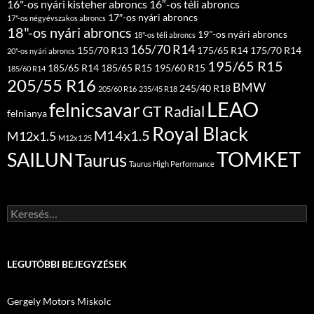
16"-os nyári kisteher abroncs
16″-os téli abroncs
17″-os nyári abroncs
17"-os négyévszakos abroncs
18"-os nyári abroncs
19"-os nyári abroncs
18"-os téli abroncs
165/70 R14
155/70 R13
175/65 R14
175/70 R14
20"-os nyári abroncs
195/65 R15
185/65 R14
185/65 R15
195/60 R15
185/60 R14
205/55 R16
BMW
245/40 R18
205/60 R16
235/45 R18
LEAO
felnicsavar
GT Radial
felnianya
Royal Black
M14x1.5
M12x1.5
M12x1.25
TOMKET
SAILUN
Taurus
Taurus High Performance
Keresés:
LEGUTÓBBI BEJEGYZÉSEK
Gergely Motors Miskolc