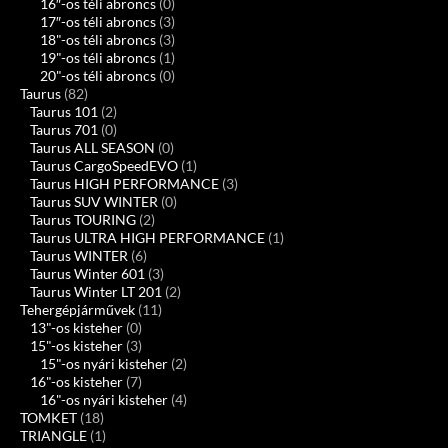
16″-os téli abroncs
(0)
17″-os téli abroncs
(3)
18"-os téli abroncs
(3)
19"-os téli abroncs
(1)
20"-os téli abroncs
(0)
Taurus
(82)
Taurus 101
(2)
Taurus 701
(0)
Taurus ALL SEASON
(0)
Taurus CargoSpeedEVO
(1)
Taurus HIGH PERFORMANCE
(3)
Taurus SUV WINTER
(0)
Taurus TOURING
(2)
Taurus ULTRA HIGH PERFORMANCE
(1)
Taurus WINTER
(6)
Taurus Winter 601
(3)
Taurus Winter LT 201
(2)
Tehergépjárművek
(11)
13"-os kisteher
(0)
15"-os kisteher
(3)
15"-os nyári kisteher
(2)
16"-os kisteher
(7)
16"-os nyári kisteher
(4)
TOMKET
(18)
TRIANGLE
(1)