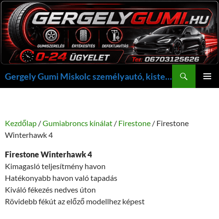
Kilépés
a
tartalomba
Keresés
Gergely Gumi Miskolc személyautó, kisteherautó gumi szerelés javítás +36703125626 NON-STOP ügyelet, gergelygumi@gergelygumi.hu
ELSŐDL
MENÜ
Kezdőlap
/
Gumiabroncs kínálat
/
Firestone
/ Firestone
Winterhawk 4
Firestone Winterhawk 4
Kimagasló teljesítmény havon
Hatékonyabb havon való tapadás
Kiváló fékezés nedves úton
Rövidebb fékút az előző modellhez képest