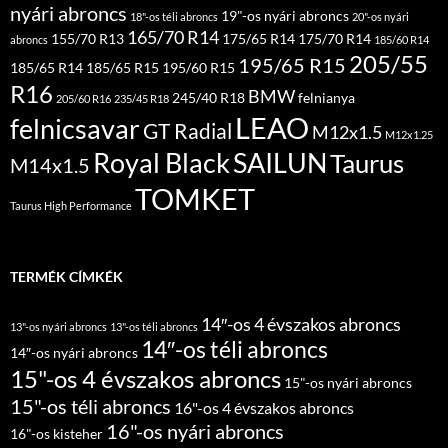
nyári abroncs
19"-os nyári abroncs
18"-os téli abroncs
20"-os nyári
165/70 R14
155/70 R13
175/65 R14
175/70 R14
abroncs
185/60 R14
205/55
195/65 R15
185/65 R14
185/65 R15
195/60 R15
R16
BMW
245/40 R18
felnianya
205/60 R16
235/45 R18
LEAO
felnicsavar
GT Radial
M12x1.5
M12x1.25
Royal Black
SAILUN
Taurus
M14x1.5
TOMKET
Taurus High Performance
TERMÉK CÍMKÉK
14″-os 4 évszakos abroncs
13"-os nyári abroncs
13"-os téli abroncs
14″-os téli abroncs
14″-os nyári abroncs
15"-os 4 évszakos abroncs
15"-os nyári abroncs
15"-os téli abroncs
16"-os 4 évszakos abroncs
16"-os nyári abroncs
16"-os kisteher