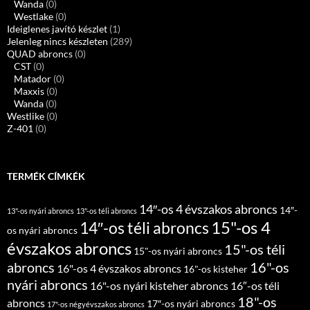
Wanda
(0)
Westlake
(0)
Ideiglenes javító készlet
(1)
Jelenleg nincs készleten
(289)
QUAD abroncs
(0)
CST
(0)
Matador
(0)
Maxxis
(0)
Wanda
(0)
Westlike
(0)
Z-401
(0)
TERMÉK CÍMKÉK
14″-os 4 évszakos abroncs
14″-
13"-os nyári abroncs
13"-os téli abroncs
15"-os 4
14″-os téli abroncs
os nyári abroncs
évszakos abroncs
15"-os téli
15"-os nyári abroncs
abroncs
16"-os
16"-os 4 évszakos abroncs
16"-os kisteher
nyári abroncs
16"-os nyári kisteher abroncs
16″-os téli
18"-os
abroncs
17″-os nyári abroncs
17"-os négyévszakos abroncs