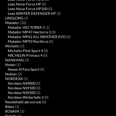
Leao Nova-Force HP
(0)
Leao Nova-Force HP100
(0)
Leao WINTER DEFENDER HP
(2)
LINGLONG
(1)
Matador
(10)
Matador HECTORRA 5
(1)
Matador MP47 Hectorra 3
(0)
Matador MP62 ALL WEATHER EVO
(0)
Matador MP93 Nordicca
(0)
Michelin
(3)
Michelin Pilot Sport 4
(0)
MICHELIN Primacy 4
(0)
NANKANG
(3)
Nexen
(1)
Nexen N'Fera Sport
(0)
Nokian
(2)
NORDEXX
(5)
Nordexx NS9000
(0)
Nordexx NS9100
(0)
Nordexx NS9200
(2)
Nordexx WinterSafe 2
(0)
Rendelhető abroncsok
(0)
Riken
(1)
ROSAVA
(2)
Rotalla
(1)