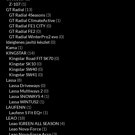
Z-107
(1)
GT Radial
(13)
GT Radial 4Seasons
(3)
GT Radial ClimateActive
(1)
GT Radial FE1 CITY
(0)
GT Radial FE2
(0)
GT Radial WinterPro2 evo
(0)
Ideiglenes javító készlet
(0)
Kama
(1)
KINGSTAR
(14)
Kingstar Road FIT SK70
(0)
Kingstar SK10
(0)
Kingstar SW40
(0)
Kingstar SW41
(0)
Lassa
(8)
Lassa Driveways
(0)
Lassa Multiways 2
(0)
Lassa SNOWAYS 4
(1)
Lassa WINTUS2
(1)
LAUFENN
(1)
Laufenn S Fit EQ+
(1)
LEAO
(18)
Leao IGREEN ALL SEASON
(4)
Leao Nova-Force
(1)
Leao Nova-Force Acro
(3)