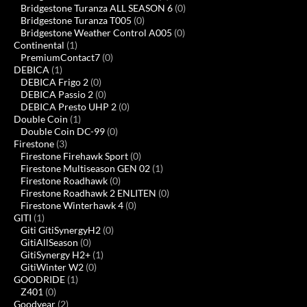
Bridgestone Turanza ALL SEASON 6
(0)
Bridgestone Turanza T005
(0)
Bridgestone Weather Control A005
(0)
Continental
(1)
PremiumContact7
(0)
DEBICA
(1)
DEBICA Frigo 2
(0)
DEBICA Passio 2
(0)
DEBICA Presto UHP 2
(0)
Double Coin
(1)
Double Coin DC-99
(0)
Firestone
(3)
Firestone Firehawk Sport
(0)
Firestone Multiseason GEN 02
(1)
Firestone Roadhawk
(0)
Firestone Roadhawk 2 ENLITEN
(0)
Firestone Winterhawk 4
(0)
GITI
(1)
Giti GitiSynergyH2
(0)
GitiAllSeason
(0)
GitiSynergy H2+
(1)
GitiWinter W2
(0)
GOODRIDE
(1)
Z401
(0)
Goodyear
(2)