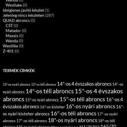
Westlake
(0)
Ideiglenes javító készlet
(1)
Jelenleg nincs készleten
(287)
QUAD abroncs
(0)
CST
(0)
Matador
(0)
Maxxis
(0)
Wanda
(0)
Westlike
(0)
Z-401
(0)
TERMÉK CÍMKÉK
14″-os 4 évszakos abroncs
14″-os
13"-os nyári abroncs
13"-os téli abroncs
15"-os 4 évszakos
14″-os téli abroncs
nyári abroncs
abroncs
15"-os téli abroncs
16"-os 4
15"-os nyári abroncs
16"-os nyári abroncs
évszakos abroncs
16"-
16"-os kisteher
16″-os téli abroncs
os nyári kisteher abroncs
17″-os nyári
18"-os nyári abroncs
abroncs
17″-os téli abroncs
18"-os téli
165/70
abroncs
19"-os nyári abroncs
155/70 R13