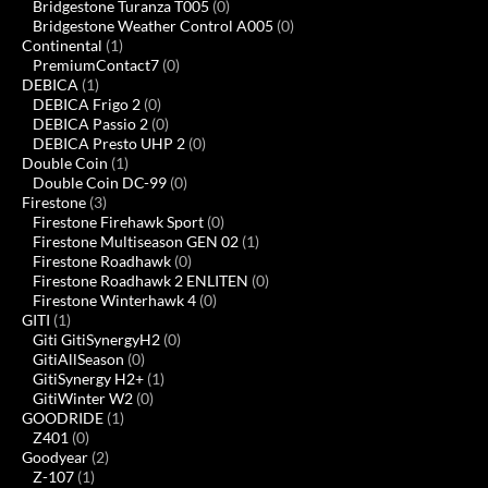
Bridgestone Turanza T005
(0)
Bridgestone Weather Control A005
(0)
Continental
(1)
PremiumContact7
(0)
DEBICA
(1)
DEBICA Frigo 2
(0)
DEBICA Passio 2
(0)
DEBICA Presto UHP 2
(0)
Double Coin
(1)
Double Coin DC-99
(0)
Firestone
(3)
Firestone Firehawk Sport
(0)
Firestone Multiseason GEN 02
(1)
Firestone Roadhawk
(0)
Firestone Roadhawk 2 ENLITEN
(0)
Firestone Winterhawk 4
(0)
GITI
(1)
Giti GitiSynergyH2
(0)
GitiAllSeason
(0)
GitiSynergy H2+
(1)
GitiWinter W2
(0)
GOODRIDE
(1)
Z401
(0)
Goodyear
(2)
Z-107
(1)