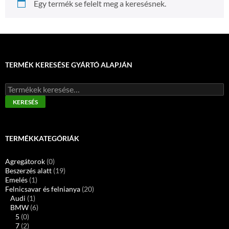
Egy termék se felelt meg a keresésnek.
TERMÉK KERESÉSE GYÁRTÓ ALAPJÁN
Keresés
a
KERESÉS
következőre:
TERMÉKKATEGÓRIÁK
Agregátorok
(0)
Beszerzés alatt
(19)
Emelés
(1)
Felnicsavar és felnianya
(20)
Audi
(1)
BMW
(6)
5
(0)
7
(2)