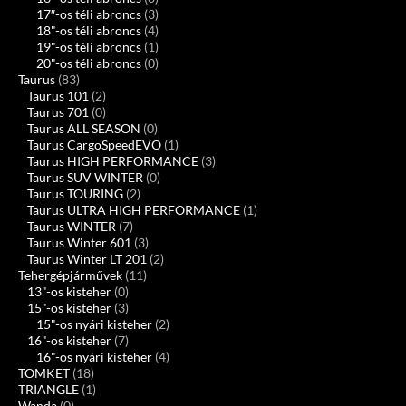
17″-os téli abroncs
(3)
18"-os téli abroncs
(4)
19"-os téli abroncs
(1)
20"-os téli abroncs
(0)
Taurus
(83)
Taurus 101
(2)
Taurus 701
(0)
Taurus ALL SEASON
(0)
Taurus CargoSpeedEVO
(1)
Taurus HIGH PERFORMANCE
(3)
Taurus SUV WINTER
(0)
Taurus TOURING
(2)
Taurus ULTRA HIGH PERFORMANCE
(1)
Taurus WINTER
(7)
Taurus Winter 601
(3)
Taurus Winter LT 201
(2)
Tehergépjárművek
(11)
13"-os kisteher
(0)
15"-os kisteher
(3)
15"-os nyári kisteher
(2)
16"-os kisteher
(7)
16"-os nyári kisteher
(4)
TOMKET
(18)
TRIANGLE
(1)
Wanda
(0)