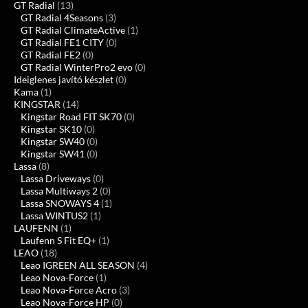
GT Radial
(13)
GT Radial 4Seasons
(3)
GT Radial ClimateActive
(1)
GT Radial FE1 CITY
(0)
GT Radial FE2
(0)
GT Radial WinterPro2 evo
(0)
Ideiglenes javító készlet
(0)
Kama
(1)
KINGSTAR
(14)
Kingstar Road FIT SK70
(0)
Kingstar SK10
(0)
Kingstar SW40
(0)
Kingstar SW41
(0)
Lassa
(8)
Lassa Driveways
(0)
Lassa Multiways 2
(0)
Lassa SNOWAYS 4
(1)
Lassa WINTUS2
(1)
LAUFENN
(1)
Laufenn S Fit EQ+
(1)
LEAO
(18)
Leao IGREEN ALL SEASON
(4)
Leao Nova-Force
(1)
Leao Nova-Force Acro
(3)
Leao Nova-Force HP
(0)