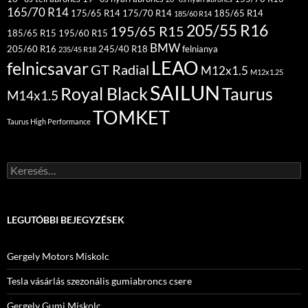
165/70 R14
175/65 R14
175/70 R14
185/65 R14
185/60 R14
205/55 R16
195/65 R15
185/65 R15
195/60 R15
BMW
205/60 R16
245/40 R18
felnianya
235/45 R18
LEAO
felnicsavar
GT Radial
M12x1.5
M12x1.25
SAILUN
Royal Black
Taurus
M14x1.5
TOMKET
Taurus High Performance
Keresés:
LEGUTÓBBI BEJEGYZÉSEK
Gergely Motors Miskolc
Tesla vásárlás szezonális gumiabroncs csere
Gergely Gumi Miskolc