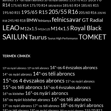
20"-os nyári abroncs
R14
175/65 R14
175/70 R14
185/65 R14
185/65 R15
185/60 R14
205/55 R16
195/65 R15
195/60 R15
205/60 R16
235/45
felnicsavar
GT Radial
BMW
245/40 R18
felnianya
R18
LEAO
Royal Black
M14x1.5
M12x1.5
M12x1.25
SAILUN
TOMKET
Taurus
Taurus High Performance
TERMÉK CÍMKÉK
14″-os 4 évszakos abroncs
13"-os nyári abroncs
13"-os téli abroncs
14″-os téli abroncs
14″-os nyári abroncs
15"-os 4 évszakos abroncs
15"-os nyári abroncs
15"-os téli abroncs
16"-os 4 évszakos abroncs
16"-os nyári abroncs
16"-os kisteher
16″-os téli abroncs
16"-os nyári kisteher abroncs
18"-os nyári abroncs
17″-os nyári abroncs
17″-os téli abroncs
18"-os téli abroncs
19"-os nyári abroncs
155/70 R13
20"-os nyári abroncs