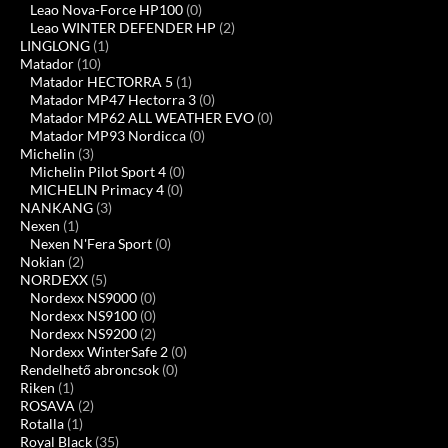
Leao Nova-Force HP100
(0)
Leao WINTER DEFENDER HP
(2)
LINGLONG
(1)
Matador
(10)
Matador HECTORRA 5
(1)
Matador MP47 Hectorra 3
(0)
Matador MP62 ALL WEATHER EVO
(0)
Matador MP93 Nordicca
(0)
Michelin
(3)
Michelin Pilot Sport 4
(0)
MICHELIN Primacy 4
(0)
NANKANG
(3)
Nexen
(1)
Nexen N'Fera Sport
(0)
Nokian
(2)
NORDEXX
(5)
Nordexx NS9000
(0)
Nordexx NS9100
(0)
Nordexx NS9200
(2)
Nordexx WinterSafe 2
(0)
Rendelhető abroncsok
(0)
Riken
(1)
ROSAVA
(2)
Rotalla
(1)
Royal Black
(35)