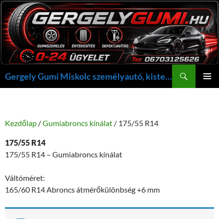
Kilépés
a
tartalomba
Keresés
Gergely Gumi Miskolc személyautó, kisteherautó gumi szerelés javítás +36703125626 NON-STOP ügyelet, gergelygumi@gergelygumi.hu
ELSŐDL
MENÜ
Kezdőlap
/
Gumiabroncs kínálat
/ 175/55 R14
175/55 R14
175/55 R14 – Gumiabroncs kínálat
Váltóméret:
165/60 R14 Abroncs átmérőkülönbség +6 mm