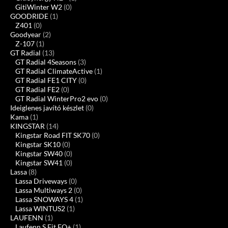
GitiWinter W2
(0)
GOODRIDE
(1)
Z401
(0)
Goodyear
(2)
Z-107
(1)
GT Radial
(13)
GT Radial 4Seasons
(3)
GT Radial ClimateActive
(1)
GT Radial FE1 CITY
(0)
GT Radial FE2
(0)
GT Radial WinterPro2 evo
(0)
Ideiglenes javító készlet
(0)
Kama
(1)
KINGSTAR
(14)
Kingstar Road FIT SK70
(0)
Kingstar SK10
(0)
Kingstar SW40
(0)
Kingstar SW41
(0)
Lassa
(8)
Lassa Driveways
(0)
Lassa Multiways 2
(0)
Lassa SNOWAYS 4
(1)
Lassa WINTUS2
(1)
LAUFENN
(1)
Laufenn S Fit EQ+
(1)