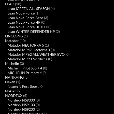
LEAO
(18)
Leao IGREEN ALL SEASON
(4)
Leao Nova-Force
(1)
Leao Nova-Force Acro
(3)
Leao Nova-Force HP
(0)
Leao Nova-Force HP100
(0)
Leao WINTER DEFENDER HP
(2)
LINGLONG
(1)
Matador
(10)
Matador HECTORRA 5
(1)
Matador MP47 Hectorra 3
(0)
Matador MP62 ALL WEATHER EVO
(0)
Matador MP93 Nordicca
(0)
Michelin
(3)
Michelin Pilot Sport 4
(0)
MICHELIN Primacy 4
(0)
NANKANG
(3)
Nexen
(1)
Nexen N'Fera Sport
(0)
Nokian
(2)
NORDEXX
(5)
Nordexx NS9000
(0)
Nordexx NS9100
(0)
Nordexx NS9200
(2)
Nordexx WinterSafe 2
(0)