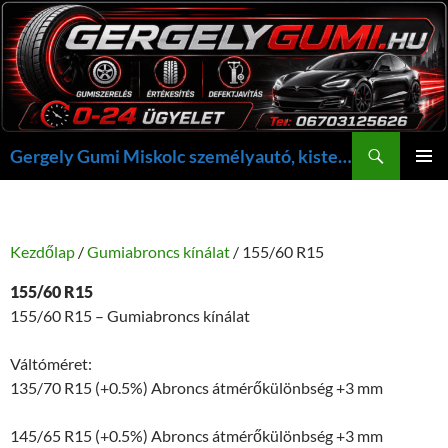
Kilépés
a
tartalomba
Keresés
Gergely Gumi Miskolc személyautó, kisteherautó gumi szerelés javítás +36703125626 NON-STOP ügyelet, gergelygumi@gergelygumi.hu
ELSŐDL
MENÜ
Kezdőlap
/
Gumiabroncs kínálat
/ 155/60 R15
155/60 R15
155/60 R15 – Gumiabroncs kínálat
Váltóméret:
135/70 R15 (+0.5%) Abroncs átmérőkülönbség +3 mm
145/65 R15 (+0.5%) Abroncs átmérőkülönbség +3 mm