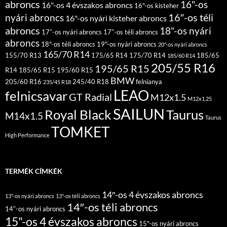
abroncs
16"-os
16"-os 4 évszakos abroncs
16"-os kisteher
16″-os téli
nyári abroncs
16"-os nyári kisteher abroncs
abroncs
18"-os nyári
17″-os nyári abroncs
17″-os téli abroncs
abroncs
18"-os téli abroncs
19"-os nyári abroncs
20"-os nyári abroncs
165/70 R14
155/70 R13
175/65 R14
175/70 R14
185/65
185/60 R14
205/55 R16
195/65 R15
R14
185/65 R15
195/60 R15
BMW
205/60 R16
245/40 R18
felnianya
235/45 R18
LEAO
felnicsavar
GT Radial
M12x1.5
M12x1.25
SAILUN
Royal Black
Taurus
M14x1.5
Taurus
TOMKET
High Performance
TERMÉK CÍMKÉK
14″-os 4 évszakos abroncs
13"-os nyári abroncs
13"-os téli abroncs
14″-os téli abroncs
14″-os nyári abroncs
15"-os 4 évszakos abroncs
15"-os nyári abroncs