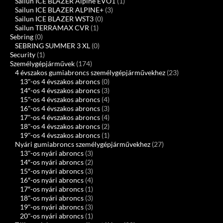
Sailun ICE BLAZER Alpine EVO1
(1)
Sailun ICE BLAZER ALPINE+
(3)
Sailun ICE BLAZER WST3
(0)
Sailun TERRAMAX CVR
(1)
Sebring
(0)
SEBRING SUMMER 3 XL
(0)
Security
(1)
Személygépjárművek
(174)
4 évszakos gumiabroncs személygépjárművekhez
(23)
13"-os 4 évszakos abroncs
(0)
14″-os 4 évszakos abroncs
(3)
15"-os 4 évszakos abroncs
(4)
16"-os 4 évszakos abroncs
(3)
17"-os 4 évszakos abroncs
(4)
18"-os 4 évszakos abroncs
(2)
19"-os 4 évszakos abroncs
(1)
Nyári gumiabroncs személygépjárművekhez
(27)
13"-os nyári abroncs
(3)
14″-os nyári abroncs
(2)
15″-os nyári abroncs
(3)
16″-os nyári abroncs
(4)
17″-os nyári abroncs
(1)
18"-os nyári abroncs
(3)
19"-os nyári abroncs
(3)
20"-os nyári abroncs
(1)