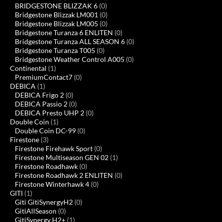
BRIDGESTONE BLIZZAK 6
(0)
Bridgestone Blizzak LM001
(0)
Bridgestone Blizzak LM005
(0)
Bridgestone Turanza 6 ENLITEN
(0)
Bridgestone Turanza ALL SEASON 6
(0)
Bridgestone Turanza T005
(0)
Bridgestone Weather Control A005
(0)
Continental
(1)
PremiumContact7
(0)
DEBICA
(1)
DEBICA Frigo 2
(0)
DEBICA Passio 2
(0)
DEBICA Presto UHP 2
(0)
Double Coin
(1)
Double Coin DC-99
(0)
Firestone
(3)
Firestone Firehawk Sport
(0)
Firestone Multiseason GEN 02
(1)
Firestone Roadhawk
(0)
Firestone Roadhawk 2 ENLITEN
(0)
Firestone Winterhawk 4
(0)
GITI
(1)
Giti GitiSynergyH2
(0)
GitiAllSeason
(0)
GitiSynergy H2+
(1)