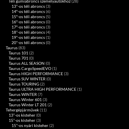
Téli gumiabroncs személyautókhoz
(28)
13"-os téli abroncs
(3)
14″-os téli abroncs
(6)
15″-os téli abroncs
(5)
16″-os téli abroncs
(0)
17″-os téli abroncs
(3)
18"-os téli abroncs
(4)
19"-os téli abroncs
(1)
20"-os téli abroncs
(0)
Taurus
(83)
Taurus 101
(2)
Taurus 701
(0)
Taurus ALL SEASON
(0)
Taurus CargoSpeedEVO
(1)
Taurus HIGH PERFORMANCE
(3)
Taurus SUV WINTER
(0)
Taurus TOURING
(2)
Taurus ULTRA HIGH PERFORMANCE
(1)
Taurus WINTER
(7)
Taurus Winter 601
(3)
Taurus Winter LT 201
(2)
Tehergépjárművek
(11)
13"-os kisteher
(0)
15"-os kisteher
(3)
15"-os nyári kisteher
(2)