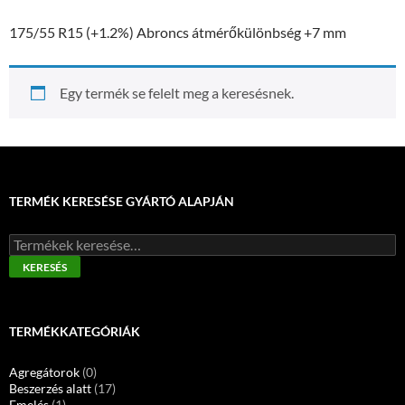
175/55 R15 (+1.2%) Abroncs átmérőkülönbség +7 mm
Egy termék se felelt meg a keresésnek.
TERMÉK KERESÉSE GYÁRTÓ ALAPJÁN
Keresés
a
KERESÉS
következőre:
TERMÉKKATEGÓRIÁK
Agregátorok
(0)
Beszerzés alatt
(17)
Emelés
(1)