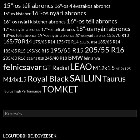
15"-os téli abroncs
16"-os 4 évszakos abroncs
16"-os nyári abroncs
16"-os kisteher
16″-os téli abroncs
16"-os nyári kisteher abroncs
18"-os nyári abroncs
17″-os nyári abroncs
17″-os téli abroncs
18"-os téli abroncs
19"-os nyári abroncs
155/70 R13
20"-os nyári abroncs
165/70 R14
175/65 R14
175/70 R14
185/65 R14
185/60 R14
205/55 R16
195/65 R15
185/65 R15
195/60 R15
BMW
205/60 R16
245/40 R18
felnianya
235/45 R18
LEAO
felnicsavar
GT Radial
M12x1.5
M12x1.25
SAILUN
Royal Black
Taurus
M14x1.5
TOMKET
Taurus High Performance
Keresés:
LEGUTÓBBI BEJEGYZÉSEK