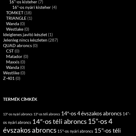
16"-os kisteher
(7)
16"-os nyári kisteher
(4)
TOMKET
(18)
TRIANGLE
(1)
Wanda
(0)
Westlake
(0)
Ideiglenes javító készlet
(1)
Jelenleg nincs készleten
(287)
QUAD abroncs
(0)
CST
(0)
Matador
(0)
Maxxis
(0)
Wanda
(0)
Westlike
(0)
Z-401
(0)
TERMÉK CÍMKÉK
14″-os 4 évszakos abroncs
14″-
13"-os nyári abroncs
13"-os téli abroncs
15"-os 4
14″-os téli abroncs
os nyári abroncs
évszakos abroncs
15"-os téli
15"-os nyári abroncs