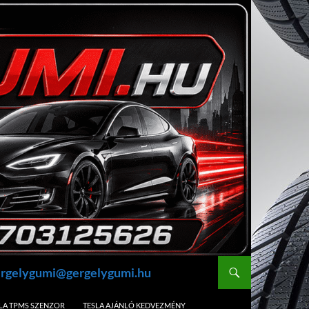
gergelygumi@gergelygumi.hu
LA TPMS SZENZOR
TESLA AJÁNLÓ KEDVEZMÉNY