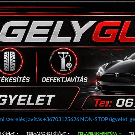
umi szerelés javítás +36703125626 NON-STOP ügyelet, 
 KÍNÁLAT
TESLA ABRONCS KÍNÁLAT
TESLA FELNIGARNITÚRA
TES