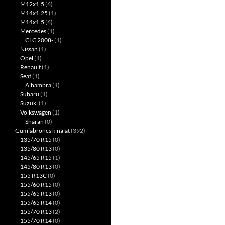
M12x1.5
(6)
M14x1.25
(1)
M14x1.5
(6)
Mercedes
(1)
CLC 2008-
(1)
Nissan
(1)
Opel
(1)
Renault
(1)
Seat
(1)
Alhambra
(1)
Subaru
(1)
Suzuki
(1)
Volkswagen
(1)
Sharan
(0)
Gumiabroncs kínálat
(392)
135/70 R15
(0)
135/80 R13
(0)
145/65 R15
(1)
145/80 R13
(0)
155 R13C
(0)
155/60 R15
(0)
155/65 R13
(0)
155/65 R14
(0)
155/70 R13
(2)
155/70 R14
(0)