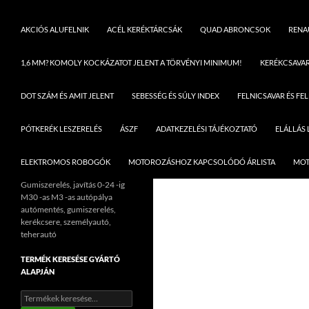
AKCIÓS ALUFELNIK
ACÉL KERÉKTÁRCSÁK
QUAD ABRONCSOK
RENAU
1,6 MM? KOMOLY KOCKÁZATOT JELENT A TÖRVÉNYI MINIMUM!
KERÉKCSAVA
DOT SZÁM ÉS AMIT JELENT
SEBESSÉG ÉS SÚLY INDEX
FELNICSAVAR ÉS FE
PÓTKERÉK LESZERELÉS
ÁSZF
ADATKEZELÉSI TÁJÉKOZTATÓ
ELÁLLÁS
ELEKTROMOS ROBOGÓK
MOTOROZÁSHOZ KAPCSOLÓDÓ ÁRLISTA
MOT
Gumiszerelés, javítás 0-24 -ig
M30 -as M3 -as autópálya
autómentés, gumiszerelés,
kerékcsere, személyautó,
teherautó
TERMÉK KERESÉSE GYÁRTÓ
ALAPJÁN
Keresés
a