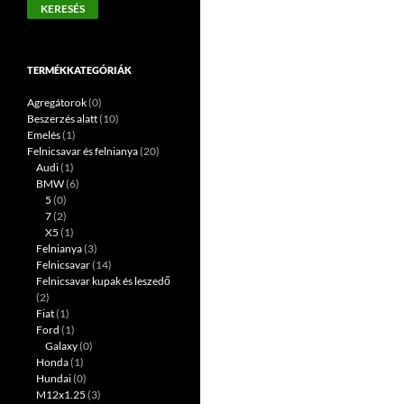
KERESÉS
következőre:
TERMÉKKATEGÓRIÁK
Agregátorok
(0)
Beszerzés alatt
(10)
Emelés
(1)
Felnicsavar és felnianya
(20)
Audi
(1)
BMW
(6)
5
(0)
7
(2)
X5
(1)
Felnianya
(3)
Felnicsavar
(14)
Felnicsavar kupak és leszedő
(2)
Fiat
(1)
Ford
(1)
Galaxy
(0)
Honda
(1)
Hundai
(0)
M12x1.25
(3)