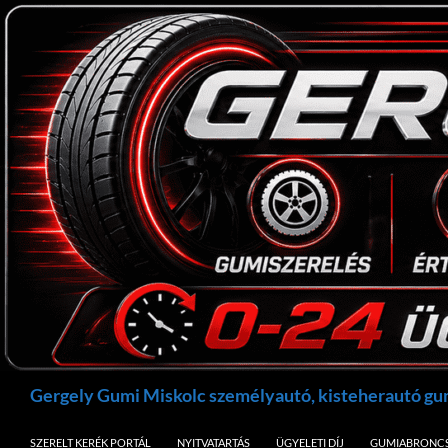
Kilépés
a
tartalomba
Keresés
Gergely Gumi Miskolc személyautó, kisteherautó g
SZERELT KERÉK PORTÁL
NYITVATARTÁS
ÜGYELETI DÍJ
GUMIABRONCS