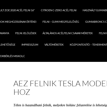
LT ZOE 2020 ACÉL FELNI 16″
CITROEN C-ZERO ACÉL FELNI
HASZNÁLT GUMIA
ROK MEGHÚZÁSÁNAK ÉRTÉKEI
FELNI – GUMI MEGFELELŐSÉG
GUMIABRONCS C
LNIANYA
FELNI JELÖLÉSEK
ÁLTALÁNOS ACÉLFELNI CSAVAR MÉRETEK
FELNI
 LEHETŐSÉGE
IMPRESSZUM
VÁLTÓMÉRETEK
KÖZPONTOSÍTÓ – TEHERMENT
ORBÉRLÉS MISKOLC
AEZ FELNIK TESLA MODEL
HOZ
Télen is használható felnik, melyekre hólánc felszerelése is lehetség