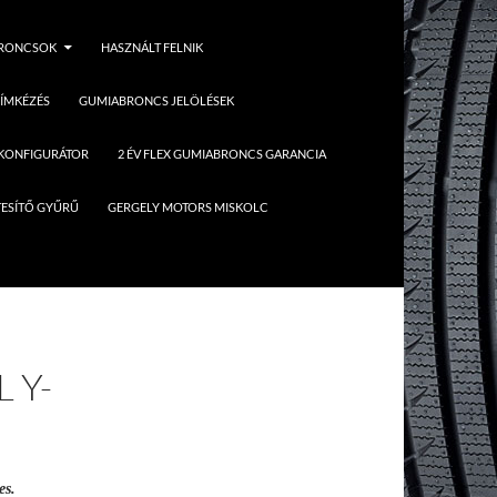
BRONCSOK
HASZNÁLT FELNIK
ÍMKÉZÉS
GUMIABRONCS JELÖLÉSEK
 KONFIGURÁTOR
2 ÉV FLEX GUMIABRONCS GARANCIA
ESÍTŐ GYŰRŰ
GERGELY MOTORS MISKOLC
 Y-
es.