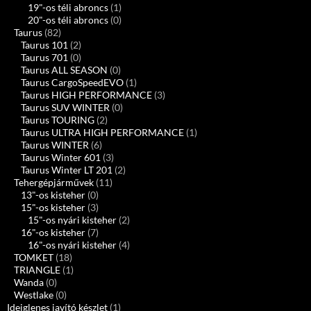
19"-os téli abroncs
(1)
20"-os téli abroncs
(0)
Taurus
(82)
Taurus 101
(2)
Taurus 701
(0)
Taurus ALL SEASON
(0)
Taurus CargoSpeedEVO
(1)
Taurus HIGH PERFORMANCE
(3)
Taurus SUV WINTER
(0)
Taurus TOURING
(2)
Taurus ULTRA HIGH PERFORMANCE
(1)
Taurus WINTER
(6)
Taurus Winter 601
(3)
Taurus Winter LT 201
(2)
Tehergépjárművek
(11)
13"-os kisteher
(0)
15"-os kisteher
(3)
15"-os nyári kisteher
(2)
16"-os kisteher
(7)
16"-os nyári kisteher
(4)
TOMKET
(18)
TRIANGLE
(1)
Wanda
(0)
Westlake
(0)
Ideiglenes javító készlet
(1)