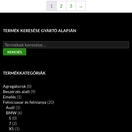
1
2
3
→
TERMÉK KERESÉSE GYÁRTÓ ALAPJÁN
Keresés
a
KERESÉS
következőre:
TERMÉKKATEGÓRIÁK
Agregátorok
(0)
Beszerzés alatt
(9)
Emelés
(1)
Felnicsavar és felnianya
(20)
Audi
(1)
BMW
(6)
5
(0)
7
(2)
X5
(1)