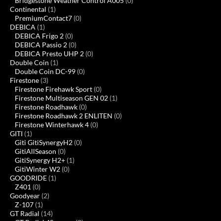
Bridgestone Weather Control A005
(0)
Continental
(1)
PremiumContact7
(0)
DEBICA
(1)
DEBICA Frigo 2
(0)
DEBICA Passio 2
(0)
DEBICA Presto UHP 2
(0)
Double Coin
(1)
Double Coin DC-99
(0)
Firestone
(3)
Firestone Firehawk Sport
(0)
Firestone Multiseason GEN 02
(1)
Firestone Roadhawk
(0)
Firestone Roadhawk 2 ENLITEN
(0)
Firestone Winterhawk 4
(0)
GITI
(1)
Giti GitiSynergyH2
(0)
GitiAllSeason
(0)
GitiSynergy H2+
(1)
GitiWinter W2
(0)
GOODRIDE
(1)
Z401
(0)
Goodyear
(2)
Z-107
(1)
GT Radial
(14)