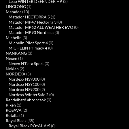
Leao WINTER DEFENDER HP
(2)
LINGLONG
(1)
Matador
(10)
Matador HECTORRA 5
(1)
Matador MP47 Hectorra 3
(0)
Matador MP62 ALL WEATHER EVO
(0)
Matador MP93 Nordicca
(0)
Michelin
(3)
Michelin Pilot Sport 4
(0)
MICHELIN Primacy 4
(0)
NANKANG
(3)
Nexen
(1)
Nexen N'Fera Sport
(0)
Nokian
(2)
NORDEXX
(5)
Nordexx NS9000
(0)
Nordexx NS9100
(0)
Nordexx NS9200
(2)
Nordexx WinterSafe 2
(0)
Rendelhető abroncsok
(0)
Riken
(1)
ROSAVA
(2)
Rotalla
(1)
Royal Black
(35)
Royal Black ROYAL A/S
(0)