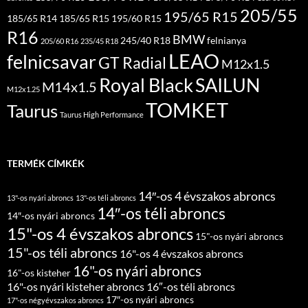
205/55
195/65 R15
185/65 R14
185/65 R15
195/60 R15
R16
BMW
245/40 R18
felnianya
205/60 R16
235/45 R18
LEAO
felnicsavar
GT Radial
M12x1.5
Royal Black
SAILUN
M14x1.5
M12x1.25
TOMKET
Taurus
Taurus High Performance
TERMÉK CÍMKÉK
14″-os 4 évszakos abroncs
13"-os nyári abroncs
13"-os téli abroncs
14″-os téli abroncs
14″-os nyári abroncs
15"-os 4 évszakos abroncs
15"-os nyári abroncs
15"-os téli abroncs
16"-os 4 évszakos abroncs
16"-os nyári abroncs
16"-os kisteher
16"-os nyári kisteher abroncs
16″-os téli abroncs
17″-os nyári abroncs
17"-os négyévszakos abroncs