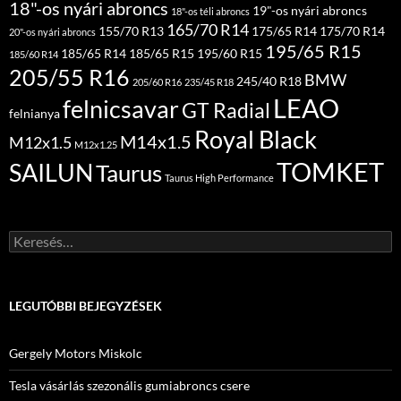
18"-os nyári abroncs
19"-os nyári abroncs
18"-os téli abroncs
165/70 R14
155/70 R13
175/65 R14
175/70 R14
20"-os nyári abroncs
195/65 R15
185/65 R14
185/65 R15
195/60 R15
185/60 R14
205/55 R16
BMW
245/40 R18
205/60 R16
235/45 R18
LEAO
felnicsavar
GT Radial
felnianya
Royal Black
M14x1.5
M12x1.5
M12x1.25
TOMKET
SAILUN
Taurus
Taurus High Performance
Keresés:
LEGUTÓBBI BEJEGYZÉSEK
Gergely Motors Miskolc
Tesla vásárlás szezonális gumiabroncs csere