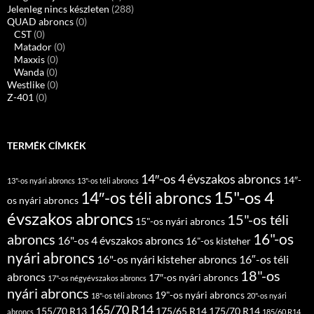
Jelenleg nincs készleten
(288)
QUAD abroncs
(0)
CST
(0)
Matador
(0)
Maxxis
(0)
Wanda
(0)
Westlike
(0)
Z-401
(0)
TERMÉK CÍMKÉK
14″-os 4 évszakos abroncs
14″-
13"-os nyári abroncs
13"-os téli abroncs
15"-os 4
14″-os téli abroncs
os nyári abroncs
évszakos abroncs
15"-os téli
15"-os nyári abroncs
16"-os
abroncs
16"-os 4 évszakos abroncs
16"-os kisteher
nyári abroncs
16"-os nyári kisteher abroncs
16″-os téli
18"-os
abroncs
17″-os nyári abroncs
17"-os négyévszakos abroncs
nyári abroncs
19"-os nyári abroncs
18"-os téli abroncs
20"-os nyári
165/70 R14
155/70 R13
175/65 R14
175/70 R14
abroncs
185/60 R14