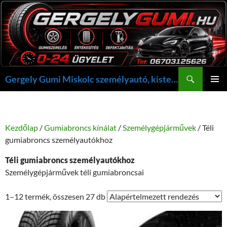
Kilépés
a
tartalomba
Keresés
Gergely Gumi Miskolc személyautó, kisteherautó gumi szerelés javítás +36703125626 NON-STOP ügyelet, gergelygumi@gergelygumi.hu
ELSŐDL
MENÜ
Kezdőlap
/
Gumiabroncs kínálat
/
Személygépjárművek
/ Téli
gumiabroncs személyautókhoz
Téli gumiabroncs személyautókhoz
Személygépjárművek téli gumiabroncsai
1–12 termék, összesen 27 db