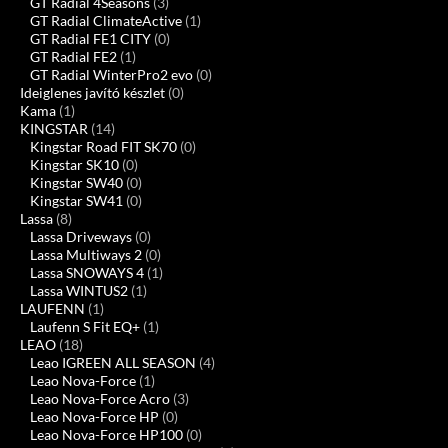
GT Radial 4Seasons
(3)
GT Radial ClimateActive
(1)
GT Radial FE1 CITY
(0)
GT Radial FE2
(1)
GT Radial WinterPro2 evo
(0)
Ideiglenes javító készlet
(0)
Kama
(1)
KINGSTAR
(14)
Kingstar Road FIT SK70
(0)
Kingstar SK10
(0)
Kingstar SW40
(0)
Kingstar SW41
(0)
Lassa
(8)
Lassa Driveways
(0)
Lassa Multiways 2
(0)
Lassa SNOWAYS 4
(1)
Lassa WINTUS2
(1)
LAUFENN
(1)
Laufenn S Fit EQ+
(1)
LEAO
(18)
Leao IGREEN ALL SEASON
(4)
Leao Nova-Force
(1)
Leao Nova-Force Acro
(3)
Leao Nova-Force HP
(0)
Leao Nova-Force HP100
(0)