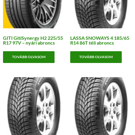
GITI GitiSynergy H2 225/55
LASSA SNOWAYS 4 185/65
R17 97V – nyári abroncs
R14 86T téli abroncs
TOVÁBB OLVASOM
TOVÁBB OLVASOM