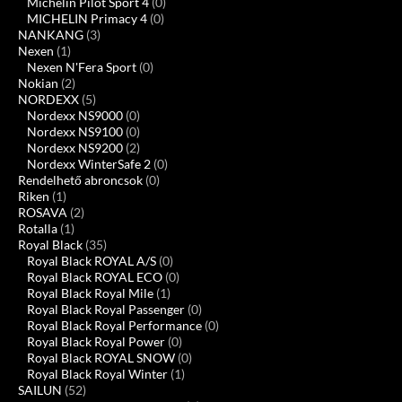
Michelin Pilot Sport 4
(0)
MICHELIN Primacy 4
(0)
NANKANG
(3)
Nexen
(1)
Nexen N'Fera Sport
(0)
Nokian
(2)
NORDEXX
(5)
Nordexx NS9000
(0)
Nordexx NS9100
(0)
Nordexx NS9200
(2)
Nordexx WinterSafe 2
(0)
Rendelhető abroncsok
(0)
Riken
(1)
ROSAVA
(2)
Rotalla
(1)
Royal Black
(35)
Royal Black ROYAL A/S
(0)
Royal Black ROYAL ECO
(0)
Royal Black Royal Mile
(1)
Royal Black Royal Passenger
(0)
Royal Black Royal Performance
(0)
Royal Black Royal Power
(0)
Royal Black ROYAL SNOW
(0)
Royal Black Royal Winter
(1)
SAILUN
(52)