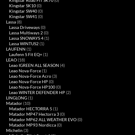
Kingstar Road FIT SK70
(0)
Kingstar SK10
(0)
Kingstar SW40
(0)
Kingstar SW41
(0)
Lassa
(8)
Lassa Driveways
(0)
Lassa Multiways 2
(0)
Lassa SNOWAYS 4
(1)
Lassa WINTUS2
(1)
LAUFENN
(1)
Laufenn S Fit EQ+
(1)
LEAO
(18)
Leao IGREEN ALL SEASON
(4)
Leao Nova-Force
(1)
Leao Nova-Force Acro
(3)
Leao Nova-Force HP
(0)
Leao Nova-Force HP100
(0)
Leao WINTER DEFENDER HP
(2)
LINGLONG
(1)
Matador
(10)
Matador HECTORRA 5
(1)
Matador MP47 Hectorra 3
(0)
Matador MP62 ALL WEATHER EVO
(0)
Matador MP93 Nordicca
(0)
Michelin
(3)