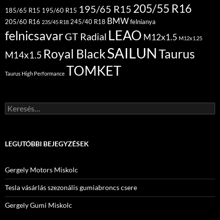
205/55 R16
195/65 R15
185/65 R15
195/60 R15
BMW
205/60 R16
245/40 R18
felnianya
235/45 R18
LEAO
felnicsavar
GT Radial
M12x1.5
M12x1.25
SAILUN
Royal Black
Taurus
M14x1.5
TOMKET
Taurus High Performance
Keresés:
LEGUTÓBBI BEJEGYZÉSEK
Gergely Motors Miskolc
Tesla vásárlás szezonális gumiabroncs csere
Gergely Gumi Miskolc