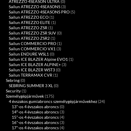
ATREZZO 4SEASON ULTRA
(0)
Sailun ATREZZO 4SEASONS
(3)
Sailun ATREZZO 4SEASONS PRO
(5)
Sailun ATREZZO ECO
(1)
Sailun ATREZZO ELITE
(1)
Sailun ATREZZO ZSR
(1)
Sailun ATREZZO ZSR SUV
(0)
Sailun ATREZZO ZSR2
(1)
Sailun COMMERCIO PRO
(1)
Sailun COMMERCIO VX1
(3)
Sailun ENDURE WSL1
(0)
Sailun ICE BLAZER Alpine EVO1
(1)
Sailun ICE BLAZER ALPINE+
(3)
Sailun ICE BLAZER WST3
(0)
Sailun TERRAMAX CVR
(1)
Sebring
(0)
SEBRING SUMMER 3 XL
(0)
Security
(1)
Személygépjárművek
(175)
4 évszakos gumiabroncs személygépjárművekhez
(24)
13"-os 4 évszakos abroncs
(0)
14″-os 4 évszakos abroncs
(3)
15"-os 4 évszakos abroncs
(4)
16"-os 4 évszakos abroncs
(3)
17"-os 4 évszakos abroncs
(4)