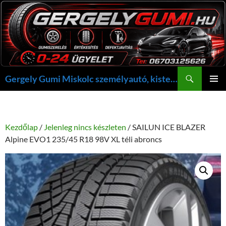
Kilépés
a
tartalomba
Keresés
Gergely Gumi Miskolc személyautó, kisteherautó gumi szerelés javítás +36703125626 NON-STOP ügyelet, gergelygumi@gergelygumi.hu
ELSŐDL
MENÜ
Kezdőlap
/
Jelenleg nincs készleten
/ SAILUN ICE BLAZER
Alpine EVO1 235/45 R18 98V XL téli abroncs