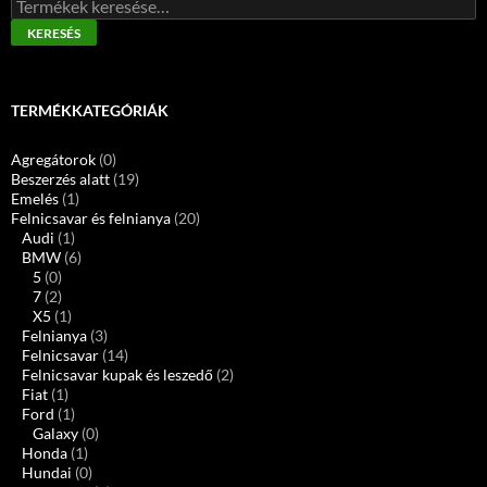
Keresés
a
KERESÉS
következőre:
TERMÉKKATEGÓRIÁK
Agregátorok
(0)
Beszerzés alatt
(19)
Emelés
(1)
Felnicsavar és felnianya
(20)
Audi
(1)
BMW
(6)
5
(0)
7
(2)
X5
(1)
Felnianya
(3)
Felnicsavar
(14)
Felnicsavar kupak és leszedő
(2)
Fiat
(1)
Ford
(1)
Galaxy
(0)
Honda
(1)
Hundai
(0)