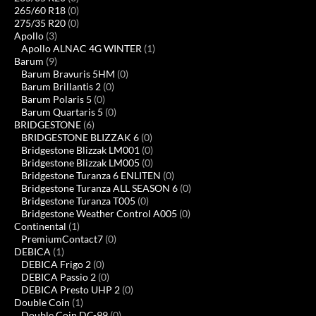
265/60 R18
(0)
275/35 R20
(0)
Apollo
(3)
Apollo ALNAC 4G WINTER
(1)
Barum
(9)
Barum Bravuris 5HM
(0)
Barum Brillantis 2
(0)
Barum Polaris 5
(0)
Barum Quartaris 5
(0)
BRIDGESTONE
(6)
BRIDGESTONE BLIZZAK 6
(0)
Bridgestone Blizzak LM001
(0)
Bridgestone Blizzak LM005
(0)
Bridgestone Turanza 6 ENLITEN
(0)
Bridgestone Turanza ALL SEASON 6
(0)
Bridgestone Turanza T005
(0)
Bridgestone Weather Control A005
(0)
Continental
(1)
PremiumContact7
(0)
DEBICA
(1)
DEBICA Frigo 2
(0)
DEBICA Passio 2
(0)
DEBICA Presto UHP 2
(0)
Double Coin
(1)
Double Coin DC-99
(0)