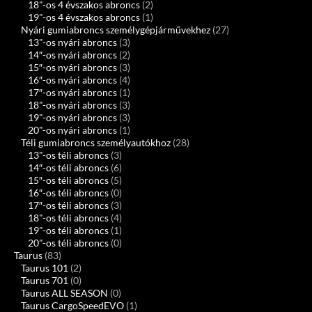
18"-os 4 évszakos abroncs
(2)
19"-os 4 évszakos abroncs
(1)
Nyári gumiabroncs személygépjárművekhez
(27)
13"-os nyári abroncs
(3)
14″-os nyári abroncs
(2)
15″-os nyári abroncs
(3)
16″-os nyári abroncs
(4)
17″-os nyári abroncs
(1)
18"-os nyári abroncs
(3)
19"-os nyári abroncs
(3)
20"-os nyári abroncs
(1)
Téli gumiabroncs személyautókhoz
(28)
13"-os téli abroncs
(3)
14″-os téli abroncs
(6)
15″-os téli abroncs
(5)
16″-os téli abroncs
(0)
17″-os téli abroncs
(3)
18"-os téli abroncs
(4)
19"-os téli abroncs
(1)
20"-os téli abroncs
(0)
Taurus
(83)
Taurus 101
(2)
Taurus 701
(0)
Taurus ALL SEASON
(0)
Taurus CargoSpeedEVO
(1)