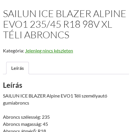
SAILUN ICE BLAZER ALPINE
EVO1 235/45 R18 98V XL
TÉLI ABRONCS
Kategória:
Jelenleg nincs készleten
Leírás
Leírás
SAILUN ICE BLAZER Alpine EVO1 Téli személyautó
gumiabroncs
Abroncs szélesség: 235
Abroncs magasság: 45
Abroncs átmérő: R18