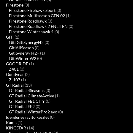
Firestone
(3)
Firestone Firehawk Sport
(0)
Firestone Multiseason GEN 02
(1)
Firestone Roadhawk
(0)
Firestone Roadhawk 2 ENLITEN
(0)
Firestone Winterhawk 4
(0)
GITI
(1)
Giti GitiSynergyH2
(0)
GitiAllSeason
(0)
GitiSynergy H2+
(1)
GitiWinter W2
(0)
GOODRIDE
(1)
Z401
(0)
Goodyear
(2)
Z-107
(1)
GT Radial
(13)
GT Radial 4Seasons
(3)
GT Radial ClimateActive
(1)
GT Radial FE1 CITY
(0)
GT Radial FE2
(0)
GT Radial WinterPro2 evo
(0)
Ideiglenes javító készlet
(0)
Kama
(1)
KINGSTAR
(14)