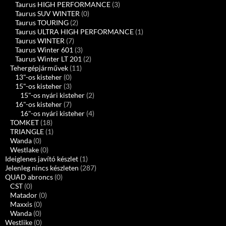
Taurus HIGH PERFORMANCE
(3)
Taurus SUV WINTER
(0)
Taurus TOURING
(2)
Taurus ULTRA HIGH PERFORMANCE
(1)
Taurus WINTER
(7)
Taurus Winter 601
(3)
Taurus Winter LT 201
(2)
Tehergépjárművek
(11)
13"-os kisteher
(0)
15"-os kisteher
(3)
15"-os nyári kisteher
(2)
16"-os kisteher
(7)
16"-os nyári kisteher
(4)
TOMKET
(18)
TRIANGLE
(1)
Wanda
(0)
Westlake
(0)
Ideiglenes javító készlet
(1)
Jelenleg nincs készleten
(287)
QUAD abroncs
(0)
CST
(0)
Matador
(0)
Maxxis
(0)
Wanda
(0)
Westlike
(0)