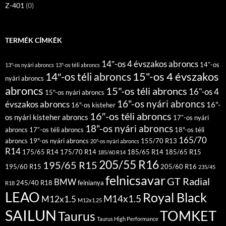
Z-401
(0)
TERMÉK CÍMKÉK
14″-os 4 évszakos abroncs
14″-os
13"-os nyári abroncs
13"-os téli abroncs
15"-os 4 évszakos
14″-os téli abroncs
nyári abroncs
abroncs
15"-os téli abroncs
16"-os 4
15"-os nyári abroncs
16"-os nyári abroncs
évszakos abroncs
16"-
16"-os kisteher
16″-os téli abroncs
os nyári kisteher abroncs
17″-os nyári
18"-os nyári abroncs
abroncs
17″-os téli abroncs
18"-os téli
165/70
abroncs
19"-os nyári abroncs
155/70 R13
20"-os nyári abroncs
R14
175/65 R14
175/70 R14
185/65 R14
185/65 R15
185/60 R14
205/55 R16
195/65 R15
195/60 R15
205/60 R16
235/45
felnicsavar
GT Radial
BMW
245/40 R18
felnianya
R18
LEAO
Royal Black
M14x1.5
M12x1.5
M12x1.25
SAILUN
TOMKET
Taurus
Taurus High Performance