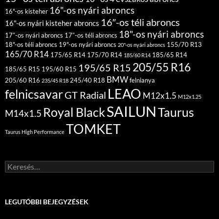
16"-os nyári abroncs
16"-os kisteher
16″-os téli abroncs
16"-os nyári kisteher abroncs
18"-os nyári abroncs
17″-os nyári abroncs
17″-os téli abroncs
18"-os téli abroncs
19"-os nyári abroncs
155/70 R13
20"-os nyári abroncs
165/70 R14
175/65 R14
175/70 R14
185/65 R14
185/60 R14
205/55 R16
195/65 R15
185/65 R15
195/60 R15
BMW
205/60 R16
245/40 R18
felnianya
235/45 R18
LEAO
felnicsavar
GT Radial
M12x1.5
M12x1.25
SAILUN
Royal Black
Taurus
M14x1.5
TOMKET
Taurus High Performance
Keresés:
LEGUTÓBBI BEJEGYZÉSEK