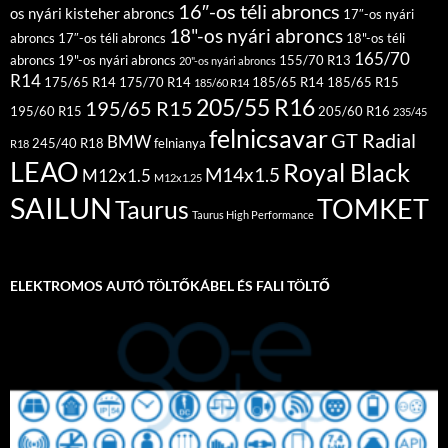
16″-os téli abroncs
os nyári kisteher abroncs
17″-os nyári
18"-os nyári abroncs
abroncs
17″-os téli abroncs
18"-os téli
165/70
abroncs
19"-os nyári abroncs
155/70 R13
20"-os nyári abroncs
R14
175/65 R14
175/70 R14
185/65 R14
185/65 R15
185/60 R14
205/55 R16
195/65 R15
195/60 R15
205/60 R16
235/45
felnicsavar
GT Radial
BMW
245/40 R18
felnianya
R18
LEAO
Royal Black
M14x1.5
M12x1.5
M12x1.25
SAILUN
TOMKET
Taurus
Taurus High Performance
ELEKTROMOS AUTÓ TÖLTŐKÁBEL ÉS FALI TÖLTŐ