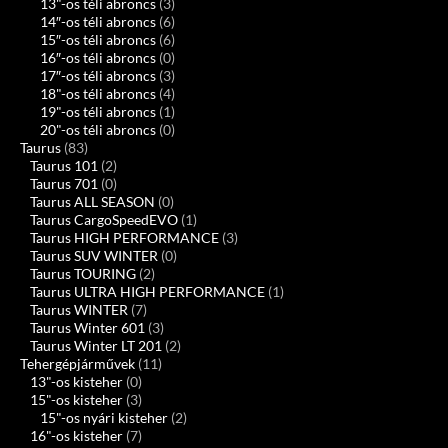
13"-os téli abroncs
(3)
14″-os téli abroncs
(6)
15″-os téli abroncs
(6)
16″-os téli abroncs
(0)
17″-os téli abroncs
(3)
18"-os téli abroncs
(4)
19"-os téli abroncs
(1)
20"-os téli abroncs
(0)
Taurus
(83)
Taurus 101
(2)
Taurus 701
(0)
Taurus ALL SEASON
(0)
Taurus CargoSpeedEVO
(1)
Taurus HIGH PERFORMANCE
(3)
Taurus SUV WINTER
(0)
Taurus TOURING
(2)
Taurus ULTRA HIGH PERFORMANCE
(1)
Taurus WINTER
(7)
Taurus Winter 601
(3)
Taurus Winter LT 201
(2)
Tehergépjárművek
(11)
13"-os kisteher
(0)
15"-os kisteher
(3)
15"-os nyári kisteher
(2)
16"-os kisteher
(7)