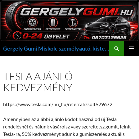
Kilépés
a
tartalomba
Keresés
Gergely Gumi Miskolc személyautó, kisteherautó gumi szerelés javítás +36703125626 NON-STOP ügyelet, gergelygumi@gergelygumi.hu
ELSŐDL
MENÜ
TESLA AJÁNLÓ
KEDVEZMÉNY
https://www.tesla.com/hu_hu/referral/zsolt929672
Amennyiben az alábbi ajánló kódot használod új Tesla
rendelésnél és nálunk vásárolsz vagy szereltetsz gumit, felnit
Tesla-ra, 50% kedvezményt adunk a gumiszerelés aktuális