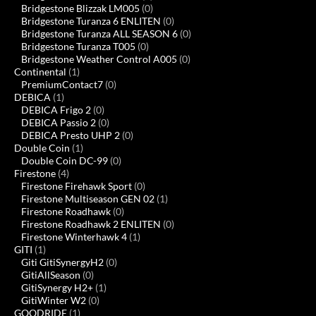
Bridgestone Blizzak LM005
(0)
Bridgestone Turanza 6 ENLITEN
(0)
Bridgestone Turanza ALL SEASON 6
(0)
Bridgestone Turanza T005
(0)
Bridgestone Weather Control A005
(0)
Continental
(1)
PremiumContact7
(0)
DEBICA
(1)
DEBICA Frigo 2
(0)
DEBICA Passio 2
(0)
DEBICA Presto UHP 2
(0)
Double Coin
(1)
Double Coin DC-99
(0)
Firestone
(4)
Firestone Firehawk Sport
(0)
Firestone Multiseason GEN 02
(1)
Firestone Roadhawk
(0)
Firestone Roadhawk 2 ENLITEN
(0)
Firestone Winterhawk 4
(1)
GITI
(1)
Giti GitiSynergyH2
(0)
GitiAllSeason
(0)
GitiSynergy H2+
(1)
GitiWinter W2
(0)
GOODRIDE
(1)