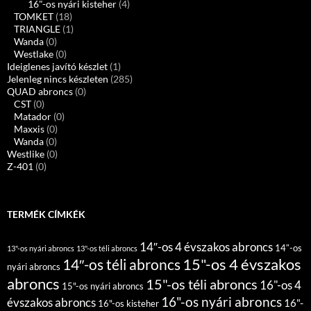
16"-os nyári kisteher
(4)
TOMKET
(18)
TRIANGLE
(1)
Wanda
(0)
Westlake
(0)
Ideiglenes javító készlet
(1)
Jelenleg nincs készleten
(285)
QUAD abroncs
(0)
CST
(0)
Matador
(0)
Maxxis
(0)
Wanda
(0)
Westlike
(0)
Z-401
(0)
TERMÉK CÍMKÉK
14″-os 4 évszakos abroncs
14″-os
13"-os nyári abroncs
13"-os téli abroncs
15"-os 4 évszakos
14″-os téli abroncs
nyári abroncs
abroncs
15"-os téli abroncs
16"-os 4
15"-os nyári abroncs
16"-os nyári abroncs
évszakos abroncs
16"-
16"-os kisteher