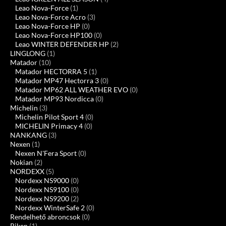
Leao Nova-Force
(1)
Leao Nova-Force Acro
(3)
Leao Nova-Force HP
(0)
Leao Nova-Force HP100
(0)
Leao WINTER DEFENDER HP
(2)
LINGLONG
(1)
Matador
(10)
Matador HECTORRA 5
(1)
Matador MP47 Hectorra 3
(0)
Matador MP62 ALL WEATHER EVO
(0)
Matador MP93 Nordicca
(0)
Michelin
(3)
Michelin Pilot Sport 4
(0)
MICHELIN Primacy 4
(0)
NANKANG
(3)
Nexen
(1)
Nexen N'Fera Sport
(0)
Nokian
(2)
NORDEXX
(5)
Nordexx NS9000
(0)
Nordexx NS9100
(0)
Nordexx NS9200
(2)
Nordexx WinterSafe 2
(0)
Rendelhető abroncsok
(0)
Riken
(1)