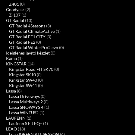
Z401
(0)
Goodyear
(2)
Z-107
(1)
GT Radial
(13)
GT Radial 4Seasons
(3)
GT Radial ClimateActive
(1)
GT Radial FE1 CITY
(0)
GT Radial FE2
(0)
GT Radial WinterPro2 evo
(0)
Ideiglenes javító készlet
(0)
Kama
(1)
KINGSTAR
(14)
Kingstar Road FIT SK70
(0)
Kingstar SK10
(0)
Kingstar SW40
(0)
Kingstar SW41
(0)
Lassa
(8)
Lassa Driveways
(0)
Lassa Multiways 2
(0)
Lassa SNOWAYS 4
(1)
Lassa WINTUS2
(1)
LAUFENN
(1)
Laufenn S Fit EQ+
(1)
LEAO
(18)
Leao IGREEN ALL SEASON
(4)