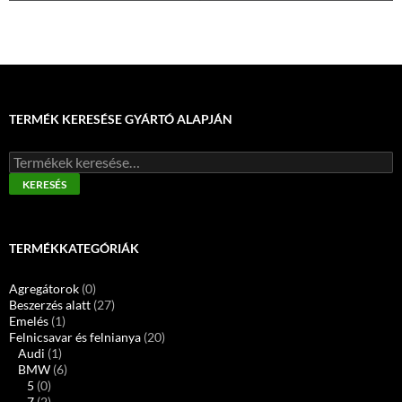
TERMÉK KERESÉSE GYÁRTÓ ALAPJÁN
Keresés
a
KERESÉS
következőre:
TERMÉKKATEGÓRIÁK
Agregátorok
(0)
Beszerzés alatt
(27)
Emelés
(1)
Felnicsavar és felnianya
(20)
Audi
(1)
BMW
(6)
5
(0)
7
(2)