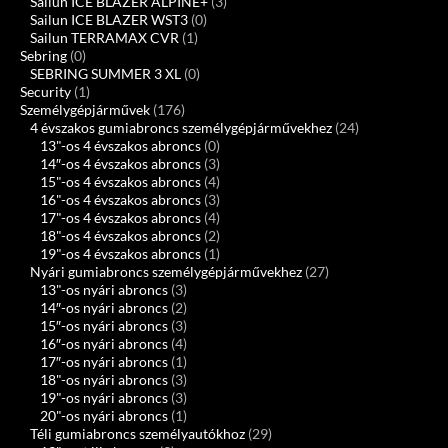
Sailun ICE BLAZER ALPINE+
(3)
Sailun ICE BLAZER WST3
(0)
Sailun TERRAMAX CVR
(1)
Sebring
(0)
SEBRING SUMMER 3 XL
(0)
Security
(1)
Személygépjárművek
(176)
4 évszakos gumiabroncs személygépjárművekhez
(24)
13"-os 4 évszakos abroncs
(0)
14″-os 4 évszakos abroncs
(3)
15"-os 4 évszakos abroncs
(4)
16"-os 4 évszakos abroncs
(3)
17"-os 4 évszakos abroncs
(4)
18"-os 4 évszakos abroncs
(2)
19"-os 4 évszakos abroncs
(1)
Nyári gumiabroncs személygépjárművekhez
(27)
13"-os nyári abroncs
(3)
14″-os nyári abroncs
(2)
15″-os nyári abroncs
(3)
16″-os nyári abroncs
(4)
17″-os nyári abroncs
(1)
18"-os nyári abroncs
(3)
19"-os nyári abroncs
(3)
20"-os nyári abroncs
(1)
Téli gumiabroncs személyautókhoz
(29)