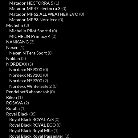
Matador HECTORRA 5
(1)
Matador MP47 Hectorra 3
(0)
Matador MP62 ALL WEATHER EVO
(0)
Matador MP93 Nordicca
(0)
Michelin
(3)
Michelin Pilot Sport 4
(0)
MICHELIN Primacy 4
(0)
NANKANG
(3)
Nexen
(1)
Nexen N'Fera Sport
(0)
Nokian
(2)
NORDEXX
(5)
Nordexx NS9000
(0)
Nordexx NS9100
(0)
Nordexx NS9200
(2)
Nordexx WinterSafe 2
(0)
Rendelhető abroncsok
(0)
Riken
(1)
ROSAVA
(2)
Rotalla
(1)
Royal Black
(35)
Royal Black ROYAL A/S
(0)
Royal Black ROYAL ECO
(0)
Royal Black Royal Mile
(1)
Royal Black Royal Passenger
(0)