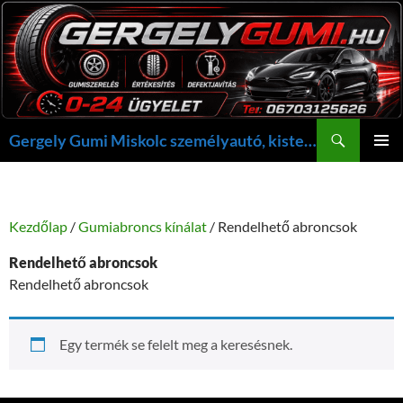
Kilépés
a
tartalomba
Keresés
Gergely Gumi Miskolc személyautó, kisteherautó gumi szerelés javítás +36703125626 NON-STOP ügyelet, gergelygumi@gergelygumi.hu
ELSŐDL
MENÜ
Kezdőlap
/
Gumiabroncs kínálat
/ Rendelhető abroncsok
Rendelhető abroncsok
Rendelhető abroncsok
Egy termék se felelt meg a keresésnek.