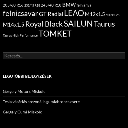
BMW
205/60 R16
245/40 R18
felnianya
235/45 R18
LEAO
felnicsavar
GT Radial
M12x1.5
M12x1.25
SAILUN
Royal Black
Taurus
M14x1.5
TOMKET
Taurus High Performance
Keresés:
LEGUTÓBBI BEJEGYZÉSEK
Gergely Motors Miskolc
Tesla vásárlás szezonális gumiabroncs csere
Gergely Gumi Miskolc