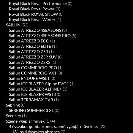
Royal Black Royal Performance
(0)
Royal Black Royal Power
(0)
Royal Black ROYAL SNOW
(0)
Royal Black Royal Winter
(1)
SAILUN
(52)
Sailun ATREZZO 4SEASONS
(3)
Sailun ATREZZO 4SEASONS PRO
(5)
Sailun ATREZZO ECO
(1)
Sailun ATREZZO ELITE
(1)
Sailun ATREZZO ZSR
(1)
Sailun ATREZZO ZSR SUV
(0)
Sailun ATREZZO ZSR2
(1)
Sailun COMMERCIO PRO
(1)
Sailun COMMERCIO VX1
(3)
Sailun ENDURE WSL1
(0)
Sailun ICE BLAZER Alpine EVO1
(1)
Sailun ICE BLAZER ALPINE+
(3)
Sailun ICE BLAZER WST3
(0)
Sailun TERRAMAX CVR
(1)
Sebring
(0)
SEBRING SUMMER 3 XL
(0)
Security
(1)
Személygépjárművek
(174)
4 évszakos gumiabroncs személygépjárművekhez
(23)
13"-os 4 évszakos abroncs
(0)