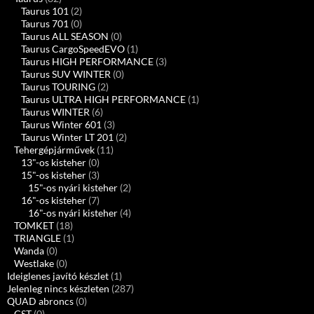
Taurus 101
(2)
Taurus 701
(0)
Taurus ALL SEASON
(0)
Taurus CargoSpeedEVO
(1)
Taurus HIGH PERFORMANCE
(3)
Taurus SUV WINTER
(0)
Taurus TOURING
(2)
Taurus ULTRA HIGH PERFORMANCE
(1)
Taurus WINTER
(6)
Taurus Winter 601
(3)
Taurus Winter LT 201
(2)
Tehergépjárművek
(11)
13"-os kisteher
(0)
15"-os kisteher
(3)
15"-os nyári kisteher
(2)
16"-os kisteher
(7)
16"-os nyári kisteher
(4)
TOMKET
(18)
TRIANGLE
(1)
Wanda
(0)
Westlake
(0)
Ideiglenes javító készlet
(1)
Jelenleg nincs készleten
(287)
QUAD abroncs
(0)
CST
(0)