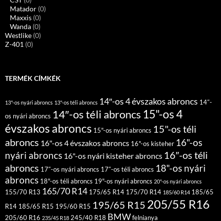
Matador
(0)
Maxxis
(0)
Wanda
(0)
Westlike
(0)
Z-401
(0)
TERMÉK CÍMKÉK
14″-os 4 évszakos abroncs
14″-
13"-os nyári abroncs
13"-os téli abroncs
15"-os 4
14″-os téli abroncs
os nyári abroncs
évszakos abroncs
15"-os téli
15"-os nyári abroncs
abroncs
16"-os
16"-os 4 évszakos abroncs
16"-os kisteher
16″-os téli
nyári abroncs
16"-os nyári kisteher abroncs
abroncs
18"-os nyári
17″-os nyári abroncs
17″-os téli abroncs
abroncs
18"-os téli abroncs
19"-os nyári abroncs
20"-os nyári abroncs
165/70 R14
155/70 R13
175/65 R14
175/70 R14
185/65
185/60 R14
205/55 R16
195/65 R15
R14
185/65 R15
195/60 R15
BMW
205/60 R16
245/40 R18
felnianya
235/45 R18