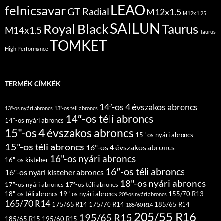
LEAO
felnicsavar
GT Radial
M12x1.5
M12x1.25
SAILUN
Royal Black
Taurus
M14x1.5
Taurus
TOMKET
High Performance
TERMÉK CÍMKÉK
14″-os 4 évszakos abroncs
13"-os nyári abroncs
13"-os téli abroncs
14″-os téli abroncs
14″-os nyári abroncs
15"-os 4 évszakos abroncs
15"-os nyári abroncs
15"-os téli abroncs
16"-os 4 évszakos abroncs
16"-os nyári abroncs
16"-os kisteher
16″-os téli abroncs
16"-os nyári kisteher abroncs
18"-os nyári abroncs
17″-os nyári abroncs
17″-os téli abroncs
18"-os téli abroncs
19"-os nyári abroncs
155/70 R13
20"-os nyári abroncs
165/70 R14
175/65 R14
175/70 R14
185/65 R14
185/60 R14
205/55 R16
195/65 R15
185/65 R15
195/60 R15