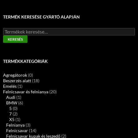
TERMÉK KERESÉSE GYÁRTÓ ALAPJÁN
Keresés
a
KERESÉS
következőre:
TERMÉKKATEGÓRIÁK
Agregátorok
(0)
Beszerzés alatt
(18)
Emelés
(1)
Felnicsavar és felnianya
(20)
Audi
(1)
BMW
(6)
5
(0)
7
(2)
X5
(1)
Felnianya
(3)
Felnicsavar
(14)
Felnicsavar kupak és leszedő
(2)