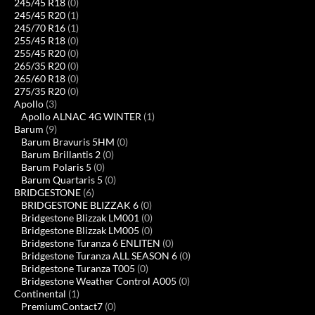
245/45 R18
(0)
245/45 R20
(1)
245/70 R16
(1)
255/45 R18
(0)
255/45 R20
(0)
265/35 R20
(0)
265/60 R18
(0)
275/35 R20
(0)
Apollo
(3)
Apollo ALNAC 4G WINTER
(1)
Barum
(9)
Barum Bravuris 5HM
(0)
Barum Brillantis 2
(0)
Barum Polaris 5
(0)
Barum Quartaris 5
(0)
BRIDGESTONE
(6)
BRIDGESTONE BLIZZAK 6
(0)
Bridgestone Blizzak LM001
(0)
Bridgestone Blizzak LM005
(0)
Bridgestone Turanza 6 ENLITEN
(0)
Bridgestone Turanza ALL SEASON 6
(0)
Bridgestone Turanza T005
(0)
Bridgestone Weather Control A005
(0)
Continental
(1)
PremiumContact7
(0)