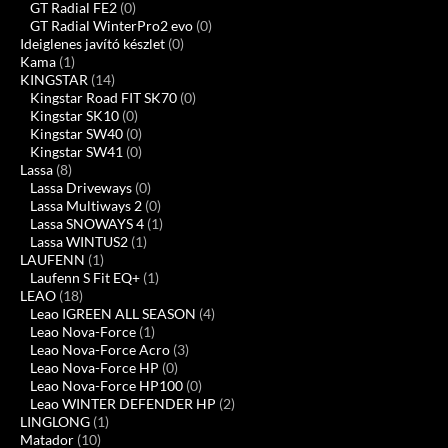
GT Radial FE2
(0)
GT Radial WinterPro2 evo
(0)
Ideiglenes javító készlet
(0)
Kama
(1)
KINGSTAR
(14)
Kingstar Road FIT SK70
(0)
Kingstar SK10
(0)
Kingstar SW40
(0)
Kingstar SW41
(0)
Lassa
(8)
Lassa Driveways
(0)
Lassa Multiways 2
(0)
Lassa SNOWAYS 4
(1)
Lassa WINTUS2
(1)
LAUFENN
(1)
Laufenn S Fit EQ+
(1)
LEAO
(18)
Leao IGREEN ALL SEASON
(4)
Leao Nova-Force
(1)
Leao Nova-Force Acro
(3)
Leao Nova-Force HP
(0)
Leao Nova-Force HP100
(0)
Leao WINTER DEFENDER HP
(2)
LINGLONG
(1)
Matador
(10)