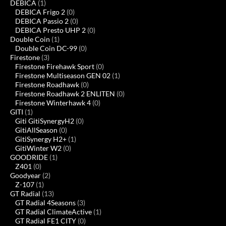
DEBICA
(1)
DEBICA Frigo 2
(0)
DEBICA Passio 2
(0)
DEBICA Presto UHP 2
(0)
Double Coin
(1)
Double Coin DC-99
(0)
Firestone
(3)
Firestone Firehawk Sport
(0)
Firestone Multiseason GEN 02
(1)
Firestone Roadhawk
(0)
Firestone Roadhawk 2 ENLITEN
(0)
Firestone Winterhawk 4
(0)
GITI
(1)
Giti GitiSynergyH2
(0)
GitiAllSeason
(0)
GitiSynergy H2+
(1)
GitiWinter W2
(0)
GOODRIDE
(1)
Z401
(0)
Goodyear
(2)
Z-107
(1)
GT Radial
(13)
GT Radial 4Seasons
(3)
GT Radial ClimateActive
(1)
GT Radial FE1 CITY
(0)