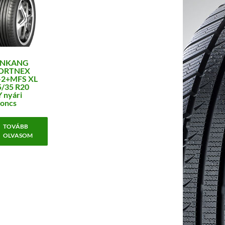
NKANG
ORTNEX
-2+MFS XL
5/35 R20
 nyári
oncs
TOVÁBB
OLVASOM