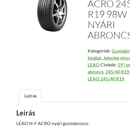
ACRO 24
R19 98W 
NYÁRI
ABRONC
Kategóriák:
Gumiabr
kínálat
,
Jelenleg ninc
LEAO
Címkék:
19"-os
abroncs
,
245/40 R19
LEAO 245/40 R19
Leírás
Leírás
LEAO N-F ACRO nyári gumiabroncs