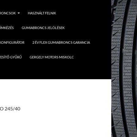
BRONCSOK
HASZNÁLT FELNIK
ÍMKÉZÉS
GUMIABRONCS JELÖLÉSEK
 KONFIGURÁTOR
2 ÉV FLEX GUMIABRONCS GARANCIA
ESÍTŐ GYŰRŰ
GERGELY MOTORS MISKOLC
O 245/40