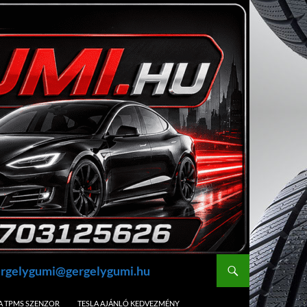
gergelygumi@gergelygumi.hu
A TPMS SZENZOR
TESLA AJÁNLÓ KEDVEZMÉNY