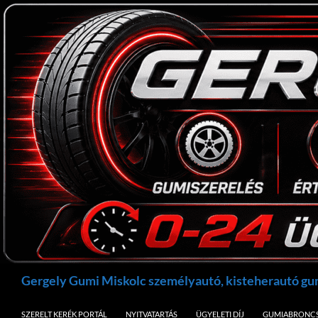
Kilépés
a
tartalomba
Keresés
Gergely Gumi Miskolc személyautó, kisteherautó g
SZERELT KERÉK PORTÁL
NYITVATARTÁS
ÜGYELETI DÍJ
GUMIABRONCS