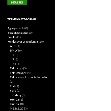
KERESÉS
következőre:
TERMÉKKATEGÓRIÁK
Agregátorok
(0)
Beszerzés alatt
(10)
Emelés
(1)
Felnicsavar és felnianya
(20)
Audi
(1)
BMW
(6)
5
(0)
7
(2)
X5
(1)
Felnianya
(3)
Felnicsavar
(14)
Felnicsavar kupak és leszedő
(2)
Fiat
(1)
Ford
(1)
Galaxy
(0)
Honda
(1)
Hundai
(0)
M12x1.25
(3)