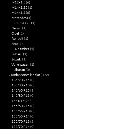
M12x1.5
(6)
M14x1.25
(1)
M14x1.5
(6)
Mercedes
(1)
CLC 2008-
(1)
Nissan
(1)
Opel
(1)
Renault
(1)
Seat
(1)
Alhambra
(1)
Subaru
(1)
Suzuki
(1)
Volkswagen
(1)
Sharan
(0)
Gumiabroncs kínálat
(392)
135/70 R15
(0)
135/80 R13
(0)
145/65 R15
(1)
145/80 R13
(0)
155 R13C
(0)
155/60 R15
(0)
155/65 R13
(0)
155/65 R14
(0)
155/70 R13
(2)
155/70 R14
(0)