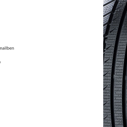
emailben
n