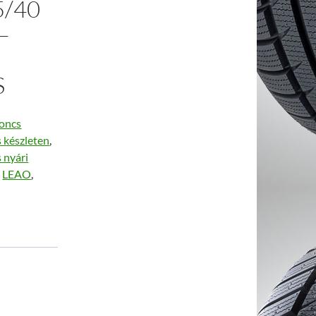
5/40
–
S
oncs
s készleten
,
 nyári
,
LEAO
,