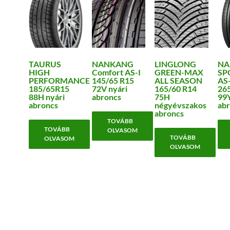
TAURUS
NANKANG
LINGLONG
NA
HIGH
Comfort AS-I
GREEN-MAX
SP
PERFORMANCE
145/65 R15
ALL SEASON
AS
185/65R15
72V nyári
165/60 R14
26
88H nyári
abroncs
75H
99Y
abroncs
négyévszakos
abr
abroncs
TOVÁBB
TOVÁBB
OLVASOM
TOVÁBB
OLVASOM
OLVASOM