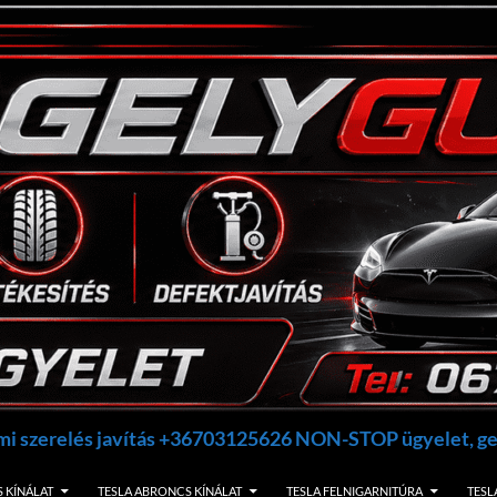
umi szerelés javítás +36703125626 NON-STOP ügyelet, 
 KÍNÁLAT
TESLA ABRONCS KÍNÁLAT
TESLA FELNIGARNITÚRA
TESL