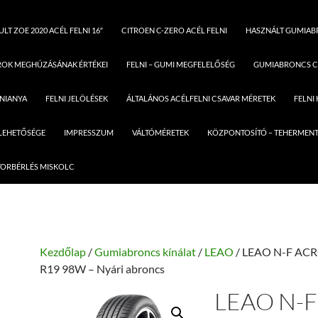
LT ZOE 2020 ACÉL FELNI 16″
CITROEN C-ZERO ACÉL FELNI
HASZNÁLT GUMIA
ROK MEGHÚZÁSÁNAK ÉRTÉKEI
FELNI – GUMI MEGFELELŐSÉG
GUMIABRONCS C
LNIANYA
FELNI JELÖLÉSEK
ÁLTALÁNOS ACÉLFELNI CSAVAR MÉRETEK
FELNI
 LEHETŐSÉGE
IMPRESSZUM
VÁLTÓMÉRETEK
KÖZPONTOSÍTÓ – TEHERMENT
ORBÉRLÉS MISKOLC
Kezdőlap
/
Gumiabroncs kínálat
/
LEAO
/ LEAO N-F ACR
R19 98W – Nyári abroncs
LEAO N-F