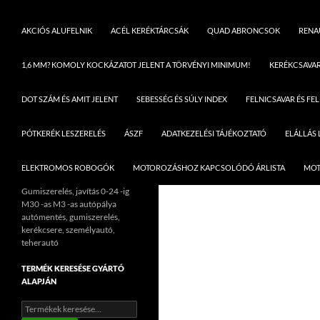
AKCIÓS ALUFELNIK
ACÉL KERÉKTÁRCSÁK
QUAD ABRONCSOK
RENAU
1,6 MM? KOMOLY KOCKÁZATOT JELENT A TÖRVÉNYI MINIMUM!
KERÉKCSAVA
DOT SZÁM ÉS AMIT JELENT
SEBESSÉG ÉS SÚLY INDEX
FELNICSAVAR ÉS FE
PÓTKERÉK LESZERELÉS
ÁSZF
ADATKEZELÉSI TÁJÉKOZTATÓ
ELÁLLÁS
ELEKTROMOS ROBOGÓK
MOTOROZÁSHOZ KAPCSOLÓDÓ ÁRLISTA
MOT
Gumiszerelés, javítás 0-24 -ig
M30 -as M3 -as autópálya
autómentés, gumiszerelés,
kerékcsere, személyautó,
teherautó
TERMÉK KERESÉSE GYÁRTÓ
ALAPJÁN
Keresés
a