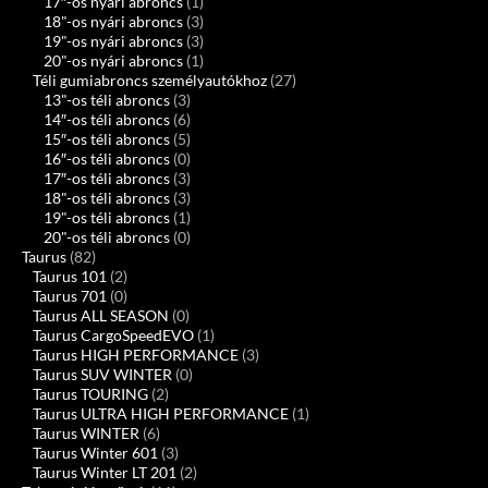
17″-os nyári abroncs
(1)
18"-os nyári abroncs
(3)
19"-os nyári abroncs
(3)
20"-os nyári abroncs
(1)
Téli gumiabroncs személyautókhoz
(27)
13"-os téli abroncs
(3)
14″-os téli abroncs
(6)
15″-os téli abroncs
(5)
16″-os téli abroncs
(0)
17″-os téli abroncs
(3)
18"-os téli abroncs
(3)
19"-os téli abroncs
(1)
20"-os téli abroncs
(0)
Taurus
(82)
Taurus 101
(2)
Taurus 701
(0)
Taurus ALL SEASON
(0)
Taurus CargoSpeedEVO
(1)
Taurus HIGH PERFORMANCE
(3)
Taurus SUV WINTER
(0)
Taurus TOURING
(2)
Taurus ULTRA HIGH PERFORMANCE
(1)
Taurus WINTER
(6)
Taurus Winter 601
(3)
Taurus Winter LT 201
(2)