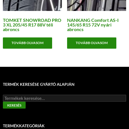
TOMKET SNOWROAD PRO
NANKANG Comfort AS-I
3 XL 205/45 R17 88V téli
145/65 R15 72V nyári
abroncs
abroncs
TOVÁBB OLVASOM
TOVÁBB OLVASOM
TERMÉK KERESÉSE GYÁRTÓ ALAPJÁN
Keresés
a
KERESÉS
következőre:
TERMÉKKATEGÓRIÁK