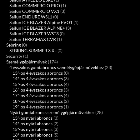
Sailun COMMERCIO PRO
(1)
Sailun COMMERCIO VX1
(3)
Sailun ENDURE WSL1
(0)
Sailun ICE BLAZER Alpine EVO1
(1)
Sailun ICE BLAZER ALPINE+
(3)
Sailun ICE BLAZER WST3
(0)
Sailun TERRAMAX CVR
(1)
Sebring
(0)
SEBRING SUMMER 3 XL
(0)
Security
(1)
Személygépjárművek
(174)
4 évszakos gumiabroncs személygépjárművekhez
(23)
13"-os 4 évszakos abroncs
(0)
14″-os 4 évszakos abroncs
(3)
15"-os 4 évszakos abroncs
(4)
16"-os 4 évszakos abroncs
(3)
17"-os 4 évszakos abroncs
(4)
18"-os 4 évszakos abroncs
(2)
19"-os 4 évszakos abroncs
(1)
Nyári gumiabroncs személygépjárművekhez
(28)
13"-os nyári abroncs
(3)
14″-os nyári abroncs
(2)
15″-os nyári abroncs
(3)
16″-os nyári abroncs
(5)