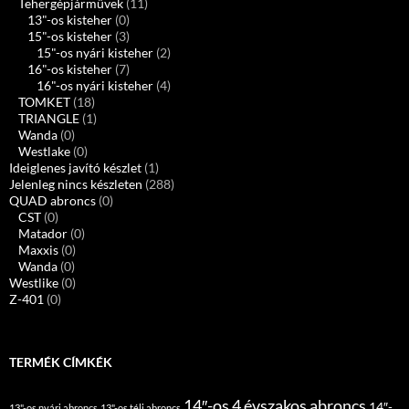
Tehergépjárművek
(11)
13"-os kisteher
(0)
15"-os kisteher
(3)
15"-os nyári kisteher
(2)
16"-os kisteher
(7)
16"-os nyári kisteher
(4)
TOMKET
(18)
TRIANGLE
(1)
Wanda
(0)
Westlake
(0)
Ideiglenes javító készlet
(1)
Jelenleg nincs készleten
(288)
QUAD abroncs
(0)
CST
(0)
Matador
(0)
Maxxis
(0)
Wanda
(0)
Westlike
(0)
Z-401
(0)
TERMÉK CÍMKÉK
14″-os 4 évszakos abroncs
14″-
13"-os nyári abroncs
13"-os téli abroncs