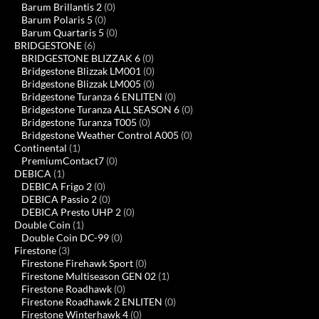
Barum Brillantis 2
(0)
Barum Polaris 5
(0)
Barum Quartaris 5
(0)
BRIDGESTONE
(6)
BRIDGESTONE BLIZZAK 6
(0)
Bridgestone Blizzak LM001
(0)
Bridgestone Blizzak LM005
(0)
Bridgestone Turanza 6 ENLITEN
(0)
Bridgestone Turanza ALL SEASON 6
(0)
Bridgestone Turanza T005
(0)
Bridgestone Weather Control A005
(0)
Continental
(1)
PremiumContact7
(0)
DEBICA
(1)
DEBICA Frigo 2
(0)
DEBICA Passio 2
(0)
DEBICA Presto UHP 2
(0)
Double Coin
(1)
Double Coin DC-99
(0)
Firestone
(3)
Firestone Firehawk Sport
(0)
Firestone Multiseason GEN 02
(1)
Firestone Roadhawk
(0)
Firestone Roadhawk 2 ENLITEN
(0)
Firestone Winterhawk 4
(0)