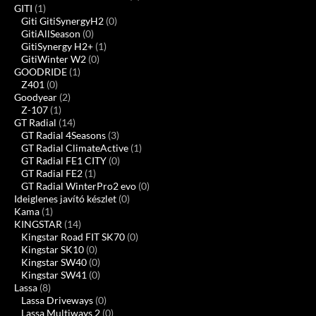
GITI
(1)
Giti GitiSynergyH2
(0)
GitiAllSeason
(0)
GitiSynergy H2+
(1)
GitiWinter W2
(0)
GOODRIDE
(1)
Z401
(0)
Goodyear
(2)
Z-107
(1)
GT Radial
(14)
GT Radial 4Seasons
(3)
GT Radial ClimateActive
(1)
GT Radial FE1 CITY
(0)
GT Radial FE2
(1)
GT Radial WinterPro2 evo
(0)
Ideiglenes javító készlet
(0)
Kama
(1)
KINGSTAR
(14)
Kingstar Road FIT SK70
(0)
Kingstar SK10
(0)
Kingstar SW40
(0)
Kingstar SW41
(0)
Lassa
(8)
Lassa Driveways
(0)
Lassa Multiways 2
(0)