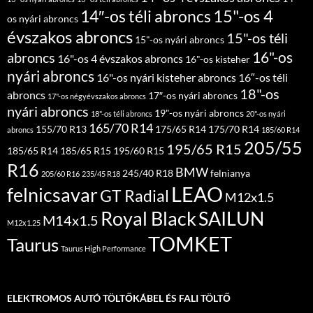
15"-os 4
14″-os téli abroncs
os nyári abroncs
évszakos abroncs
15"-os téli
15"-os nyári abroncs
16"-os
abroncs
16"-os 4 évszakos abroncs
16"-os kisteher
nyári abroncs
16"-os nyári kisteher abroncs
16″-os téli
18"-os
abroncs
17″-os nyári abroncs
17"-os négyévszakos abroncs
nyári abroncs
19"-os nyári abroncs
18"-os téli abroncs
20"-os nyári
165/70 R14
155/70 R13
175/65 R14
175/70 R14
abroncs
185/60 R14
205/55
195/65 R15
185/65 R14
185/65 R15
195/60 R15
R16
BMW
245/40 R18
felnianya
205/60 R16
235/45 R18
LEAO
felnicsavar
GT Radial
M12x1.5
Royal Black
SAILUN
M14x1.5
M12x1.25
TOMKET
Taurus
Taurus High Performance
ELEKTROMOS AUTÓ TÖLTŐKÁBEL ÉS FALI TÖLTŐ