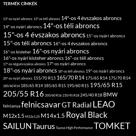
TERMÉK CÍMKÉK
14″-os 4 évszakos abroncs
13"-os nyári abroncs
13"-os téli abroncs
14″-os téli abroncs
14″-os nyári abroncs
15"-os 4 évszakos abroncs
15"-os nyári abroncs
15"-os téli abroncs
16"-os 4 évszakos abroncs
16"-os nyári abroncs
16"-os kisteher
16"-os nyári kisteher abroncs
16″-os téli abroncs
17″-os nyári abroncs
17"-os négyévszakos abroncs
18"-os nyári abroncs
19"-os nyári abroncs
18"-os téli abroncs
165/70 R14
155/70 R13
175/65 R14
175/70 R14
20"-os nyári abroncs
195/65 R15
185/65 R14
185/65 R15
195/60 R15
185/60 R14
205/55 R16
BMW
245/40 R18
205/60 R16
235/45 R18
LEAO
felnicsavar
GT Radial
felnianya
Royal Black
M14x1.5
M12x1.5
M12x1.25
TOMKET
SAILUN
Taurus
Taurus High Performance