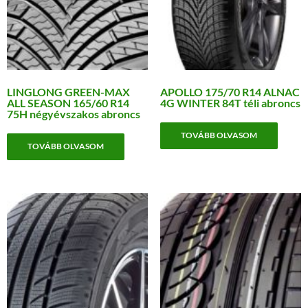
LINGLONG GREEN-MAX
APOLLO 175/70 R14 ALNAC
ALL SEASON 165/60 R14
4G WINTER 84T téli abroncs
75H négyévszakos abroncs
TOVÁBB OLVASOM
TOVÁBB OLVASOM