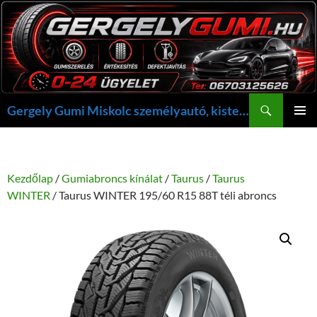
Kilépés
a
tartalomba
Keresés
Gergely Gumi Miskolc személyautó, kisteherautó gumi szerelés javítás +36703125626 NON-STOP ügyelet, gergelygumi@gergelygumi.hu
ELSŐDL
MENÜ
Kezdőlap
/
Gumiabroncs kínálat
/
Taurus
/
Taurus
WINTER
/ Taurus WINTER 195/60 R15 88T téli abroncs