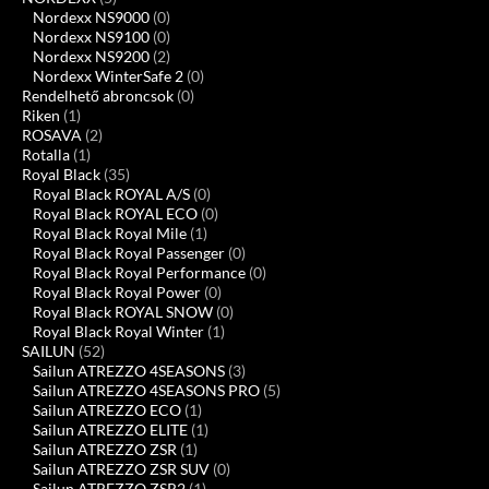
Nordexx NS9000
(0)
Nordexx NS9100
(0)
Nordexx NS9200
(2)
Nordexx WinterSafe 2
(0)
Rendelhető abroncsok
(0)
Riken
(1)
ROSAVA
(2)
Rotalla
(1)
Royal Black
(35)
Royal Black ROYAL A/S
(0)
Royal Black ROYAL ECO
(0)
Royal Black Royal Mile
(1)
Royal Black Royal Passenger
(0)
Royal Black Royal Performance
(0)
Royal Black Royal Power
(0)
Royal Black ROYAL SNOW
(0)
Royal Black Royal Winter
(1)
SAILUN
(52)
Sailun ATREZZO 4SEASONS
(3)
Sailun ATREZZO 4SEASONS PRO
(5)
Sailun ATREZZO ECO
(1)
Sailun ATREZZO ELITE
(1)
Sailun ATREZZO ZSR
(1)
Sailun ATREZZO ZSR SUV
(0)
Sailun ATREZZO ZSR2
(1)