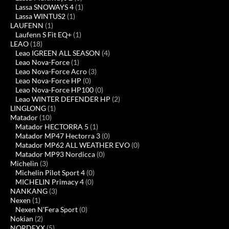
Lassa SNOWAYS 4
(1)
Lassa WINTUS2
(1)
LAUFENN
(1)
Laufenn S Fit EQ+
(1)
LEAO
(18)
Leao IGREEN ALL SEASON
(4)
Leao Nova-Force
(1)
Leao Nova-Force Acro
(3)
Leao Nova-Force HP
(0)
Leao Nova-Force HP100
(0)
Leao WINTER DEFENDER HP
(2)
LINGLONG
(1)
Matador
(10)
Matador HECTORRA 5
(1)
Matador MP47 Hectorra 3
(0)
Matador MP62 ALL WEATHER EVO
(0)
Matador MP93 Nordicca
(0)
Michelin
(3)
Michelin Pilot Sport 4
(0)
MICHELIN Primacy 4
(0)
NANKANG
(3)
Nexen
(1)
Nexen N'Fera Sport
(0)
Nokian
(2)
NORDEXX
(5)