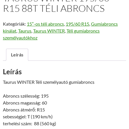
R15 88T TÉLI ABRONCS
Kategóriák:
15″-os téli abroncs
,
195/60 R15
,
Gumiabroncs
kínálat
,
Taurus
,
Taurus WINTER
,
Téli gumiabroncs
személyautókhoz
Leírás
Leírás
Taurus WINTER Téli személyautó gumiabroncs
Abroncs szélesség: 195
Abroncs magasság: 60
Abroncs átmérő: R15
sebességjel: T (190 km/h)
terhelési szám: 88 (560 kg)