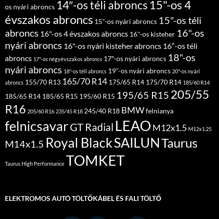
15"-os 4
14″-os téli abroncs
os nyári abroncs
évszakos abroncs
15"-os téli
15"-os nyári abroncs
abroncs
16"-os
16"-os 4 évszakos abroncs
16"-os kisteher
nyári abroncs
16"-os nyári kisteher abroncs
16″-os téli
18"-os
abroncs
17″-os nyári abroncs
17"-os négyévszakos abroncs
nyári abroncs
19"-os nyári abroncs
18"-os téli abroncs
20"-os nyári
165/70 R14
155/70 R13
175/65 R14
175/70 R14
abroncs
185/60 R14
205/55
195/65 R15
185/65 R14
185/65 R15
195/60 R15
R16
BMW
245/40 R18
felnianya
205/60 R16
235/45 R18
LEAO
felnicsavar
GT Radial
M12x1.5
M12x1.25
Royal Black
SAILUN
Taurus
M14x1.5
TOMKET
Taurus High Performance
ELEKTROMOS AUTÓ TÖLTŐKÁBEL ÉS FALI TÖLTŐ