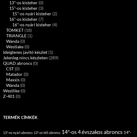
13"-os kisteher
(0)
15"-os kisteher
(3)
15"-os nyári kisteher
(2)
16"-os kisteher
(7)
16"-os nyári kisteher
(4)
TOMKET
(18)
TRIANGLE
(1)
Wanda
(0)
Westlake
(0)
Ideiglenes javító készlet
(1)
Jelenleg nincs készleten
(289)
QUAD abroncs
(0)
CST
(0)
Matador
(0)
Maxxis
(0)
Wanda
(0)
Westlike
(0)
Z-401
(0)
TERMÉK CÍMKÉK
14″-os 4 évszakos abroncs
14″-
13"-os nyári abroncs
13"-os téli abroncs