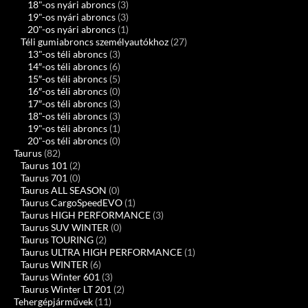
18"-os nyári abroncs
(3)
19"-os nyári abroncs
(3)
20"-os nyári abroncs
(1)
Téli gumiabroncs személyautókhoz
(27)
13"-os téli abroncs
(3)
14″-os téli abroncs
(6)
15″-os téli abroncs
(5)
16″-os téli abroncs
(0)
17″-os téli abroncs
(3)
18"-os téli abroncs
(3)
19"-os téli abroncs
(1)
20"-os téli abroncs
(0)
Taurus
(82)
Taurus 101
(2)
Taurus 701
(0)
Taurus ALL SEASON
(0)
Taurus CargoSpeedEVO
(1)
Taurus HIGH PERFORMANCE
(3)
Taurus SUV WINTER
(0)
Taurus TOURING
(2)
Taurus ULTRA HIGH PERFORMANCE
(1)
Taurus WINTER
(6)
Taurus Winter 601
(3)
Taurus Winter LT 201
(2)
Tehergépjárművek
(11)