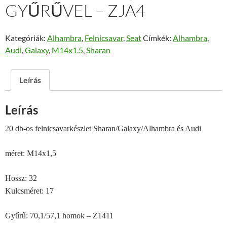
GYŰRŰVEL – ZJA4
Kategóriák:
Alhambra
,
Felnicsavar
,
Seat
Címkék:
Alhambra
,
Audi
,
Galaxy
,
M14x1.5
,
Sharan
Leírás
Leírás
20 db-os felnicsavarkészlet Sharan/Galaxy/Alhambra és Audi
méret: M14x1,5
Hossz: 32
Kulcsméret: 17
Gyűrű: 70,1/57,1 homok – Z1411