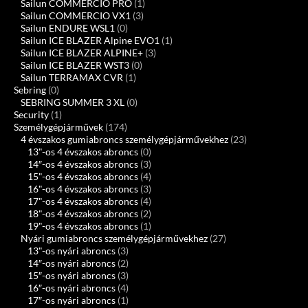
Sailun COMMERCIO PRO
(1)
Sailun COMMERCIO VX1
(3)
Sailun ENDURE WSL1
(0)
Sailun ICE BLAZER Alpine EVO1
(1)
Sailun ICE BLAZER ALPINE+
(3)
Sailun ICE BLAZER WST3
(0)
Sailun TERRAMAX CVR
(1)
Sebring
(0)
SEBRING SUMMER 3 XL
(0)
Security
(1)
Személygépjárművek
(174)
4 évszakos gumiabroncs személygépjárművekhez
(23)
13"-os 4 évszakos abroncs
(0)
14″-os 4 évszakos abroncs
(3)
15"-os 4 évszakos abroncs
(4)
16"-os 4 évszakos abroncs
(3)
17"-os 4 évszakos abroncs
(4)
18"-os 4 évszakos abroncs
(2)
19"-os 4 évszakos abroncs
(1)
Nyári gumiabroncs személygépjárművekhez
(27)
13"-os nyári abroncs
(3)
14″-os nyári abroncs
(2)
15″-os nyári abroncs
(3)
16″-os nyári abroncs
(4)
17″-os nyári abroncs
(1)