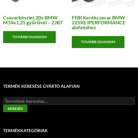
Csavarkészlet 20x BMW
FEBI Kerékcsavar BMW
M14x1,25 gyűrűvel – ZJB7
225XE IPERFORMANCE
alufelnihez
TOVÁBB OLVASOM
TOVÁBB OLVASOM
TERMÉK KERESÉSE GYÁRTÓ ALAPJÁN
Keresés
a
KERESÉS
következőre:
TERMÉKKATEGÓRIÁK