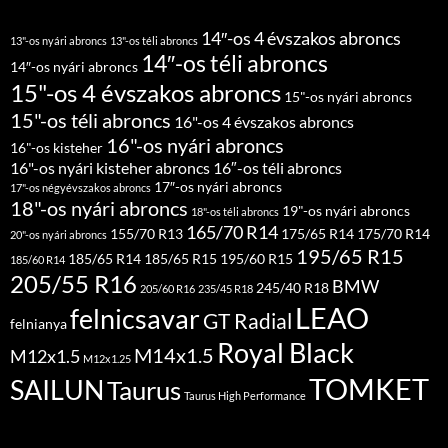
14″-os 4 évszakos abroncs
13"-os nyári abroncs
13"-os téli abroncs
14″-os téli abroncs
14″-os nyári abroncs
15"-os 4 évszakos abroncs
15"-os nyári abroncs
15"-os téli abroncs
16"-os 4 évszakos abroncs
16"-os nyári abroncs
16"-os kisteher
16"-os nyári kisteher abroncs
16″-os téli abroncs
17″-os nyári abroncs
17"-os négyévszakos abroncs
18"-os nyári abroncs
19"-os nyári abroncs
18"-os téli abroncs
165/70 R14
155/70 R13
175/65 R14
175/70 R14
20"-os nyári abroncs
195/65 R15
185/65 R14
185/65 R15
195/60 R15
185/60 R14
205/55 R16
BMW
245/40 R18
205/60 R16
235/45 R18
LEAO
felnicsavar
GT Radial
felnianya
Royal Black
M14x1.5
M12x1.5
M12x1.25
TOMKET
SAILUN
Taurus
Taurus High Performance