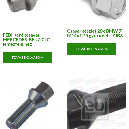
Csavarkészlet 20x BMW 7
FEBI Kerékcsavar
M14x1,25 gyűrűvel – ZJB3
MERCEDES-BENZ CLC
lemezfelnihez
TOVÁBB OLVASOM
TOVÁBB OLVASOM