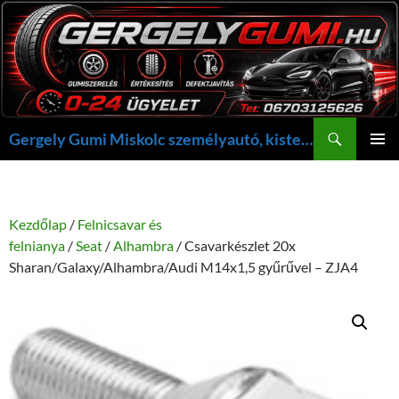
Kilépés
a
tartalomba
Keresés
Gergely Gumi Miskolc személyautó, kisteherautó gumi szerelés javítás +36703125626 NON-STOP ügyelet, gergelygumi@gergelygumi.hu
ELSŐDL
MENÜ
Kezdőlap
/
Felnicsavar és
felnianya
/
Seat
/
Alhambra
/ Csavarkészlet 20x
Sharan/Galaxy/Alhambra/Audi M14x1,5 gyűrűvel – ZJA4