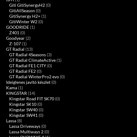
Giti GitiSynergyH2
(0)
GitiAllSeason
(0)
GitiSynergy H2+
(1)
GitiWinter W2
(0)
GOODRIDE
(1)
Z401
(0)
Goodyear
(2)
Z-107
(1)
GT Radial
(13)
GT Radial 4Seasons
(3)
GT Radial ClimateActive
(1)
GT Radial FE1 CITY
(0)
GT Radial FE2
(0)
GT Radial WinterPro2 evo
(0)
Ideiglenes javító készlet
(0)
Kama
(1)
KINGSTAR
(14)
Kingstar Road FIT SK70
(0)
Kingstar SK10
(0)
Kingstar SW40
(0)
Kingstar SW41
(0)
Lassa
(8)
Lassa Driveways
(0)
Lassa Multiways 2
(0)