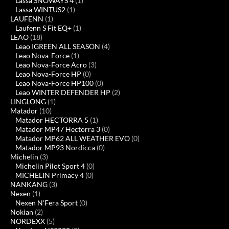
Lassa SNOWAYS 4
(1)
Lassa WINTUS2
(1)
LAUFENN
(1)
Laufenn S Fit EQ+
(1)
LEAO
(18)
Leao IGREEN ALL SEASON
(4)
Leao Nova-Force
(1)
Leao Nova-Force Acro
(3)
Leao Nova-Force HP
(0)
Leao Nova-Force HP100
(0)
Leao WINTER DEFENDER HP
(2)
LINGLONG
(1)
Matador
(10)
Matador HECTORRA 5
(1)
Matador MP47 Hectorra 3
(0)
Matador MP62 ALL WEATHER EVO
(0)
Matador MP93 Nordicca
(0)
Michelin
(3)
Michelin Pilot Sport 4
(0)
MICHELIN Primacy 4
(0)
NANKANG
(3)
Nexen
(1)
Nexen N'Fera Sport
(0)
Nokian
(2)
NORDEXX
(5)