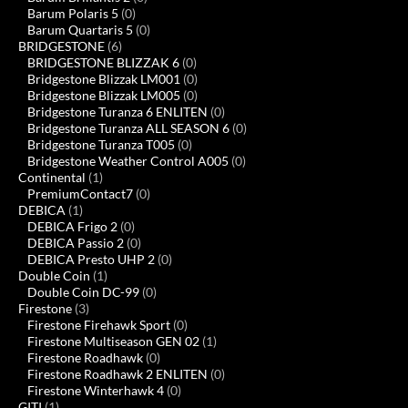
Barum Polaris 5
(0)
Barum Quartaris 5
(0)
BRIDGESTONE
(6)
BRIDGESTONE BLIZZAK 6
(0)
Bridgestone Blizzak LM001
(0)
Bridgestone Blizzak LM005
(0)
Bridgestone Turanza 6 ENLITEN
(0)
Bridgestone Turanza ALL SEASON 6
(0)
Bridgestone Turanza T005
(0)
Bridgestone Weather Control A005
(0)
Continental
(1)
PremiumContact7
(0)
DEBICA
(1)
DEBICA Frigo 2
(0)
DEBICA Passio 2
(0)
DEBICA Presto UHP 2
(0)
Double Coin
(1)
Double Coin DC-99
(0)
Firestone
(3)
Firestone Firehawk Sport
(0)
Firestone Multiseason GEN 02
(1)
Firestone Roadhawk
(0)
Firestone Roadhawk 2 ENLITEN
(0)
Firestone Winterhawk 4
(0)
GITI
(1)