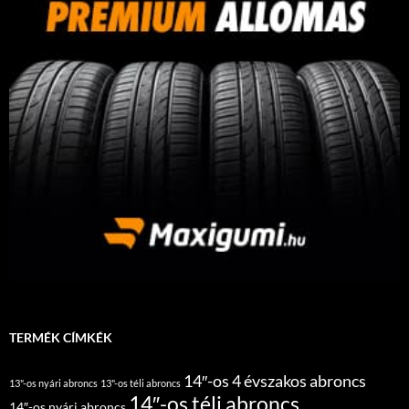
TERMÉK CÍMKÉK
14″-os 4 évszakos abroncs
13"-os nyári abroncs
13"-os téli abroncs
14″-os téli abroncs
14″-os nyári abroncs