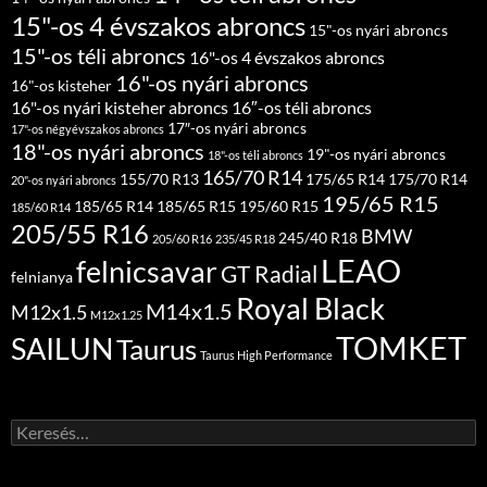
15"-os 4 évszakos abroncs
15"-os nyári abroncs
15"-os téli abroncs
16"-os 4 évszakos abroncs
16"-os nyári abroncs
16"-os kisteher
16"-os nyári kisteher abroncs
16″-os téli abroncs
17″-os nyári abroncs
17"-os négyévszakos abroncs
18"-os nyári abroncs
19"-os nyári abroncs
18"-os téli abroncs
165/70 R14
155/70 R13
175/65 R14
175/70 R14
20"-os nyári abroncs
195/65 R15
185/65 R14
185/65 R15
195/60 R15
185/60 R14
205/55 R16
BMW
245/40 R18
205/60 R16
235/45 R18
LEAO
felnicsavar
GT Radial
felnianya
Royal Black
M14x1.5
M12x1.5
M12x1.25
TOMKET
SAILUN
Taurus
Taurus High Performance
Keresés: