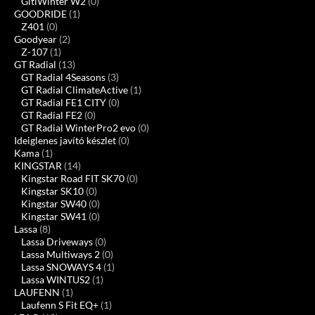
GitiWinter W2
(0)
GOODRIDE
(1)
Z401
(0)
Goodyear
(2)
Z-107
(1)
GT Radial
(13)
GT Radial 4Seasons
(3)
GT Radial ClimateActive
(1)
GT Radial FE1 CITY
(0)
GT Radial FE2
(0)
GT Radial WinterPro2 evo
(0)
Ideiglenes javító készlet
(0)
Kama
(1)
KINGSTAR
(14)
Kingstar Road FIT SK70
(0)
Kingstar SK10
(0)
Kingstar SW40
(0)
Kingstar SW41
(0)
Lassa
(8)
Lassa Driveways
(0)
Lassa Multiways 2
(0)
Lassa SNOWAYS 4
(1)
Lassa WINTUS2
(1)
LAUFENN
(1)
Laufenn S Fit EQ+
(1)