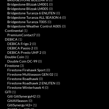
Bridgestone Blizzak LM001
(0)
Bridgestone Blizzak LM005
(0)
Bridgestone Turanza 6 ENLITEN
(0)
Bridgestone Turanza ALL SEASON 6
(0)
Bridgestone Turanza T005
(0)
Bridgestone Weather Control A005
(0)
Continental
(1)
PremiumContact7
(0)
DEBICA
(1)
DEBICA Frigo 2
(0)
DEBICA Passio 2
(0)
DEBICA Presto UHP 2
(0)
Double Coin
(1)
Double Coin DC-99
(0)
Firestone
(3)
Firestone Firehawk Sport
(0)
Firestone Multiseason GEN 02
(1)
Firestone Roadhawk
(0)
Firestone Roadhawk 2 ENLITEN
(0)
Firestone Winterhawk 4
(0)
GITI
(1)
Giti GitiSynergyH2
(0)
GitiAllSeason
(0)
GitiSynergy H2+
(1)