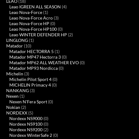
LEAO
(18)
Leao IGREEN ALL SEASON
(4)
Leao Nova-Force
(1)
Leao Nova-Force Acro
(3)
Leao Nova-Force HP
(0)
Leao Nova-Force HP100
(0)
Leao WINTER DEFENDER HP
(2)
LINGLONG
(1)
Matador
(10)
Matador HECTORRA 5
(1)
Matador MP47 Hectorra 3
(0)
Matador MP62 ALL WEATHER EVO
(0)
Matador MP93 Nordicca
(0)
Michelin
(3)
Michelin Pilot Sport 4
(0)
MICHELIN Primacy 4
(0)
NANKANG
(3)
Nexen
(1)
Nexen N'Fera Sport
(0)
Nokian
(2)
NORDEXX
(5)
Nordexx NS9000
(0)
Nordexx NS9100
(0)
Nordexx NS9200
(2)
Nordexx WinterSafe 2
(0)