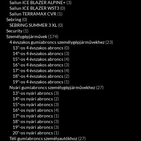
Sailun ICE BLAZER ALPINE+
(3)
Sailun ICE BLAZER WST3
(0)
Sailun TERRAMAX CVR
(1)
Sebring
(0)
SEBRING SUMMER 3 XL
(0)
Security
(1)
Személygépjárművek
(174)
4 évszakos gumiabroncs személygépjárművekhez
(23)
13"-os 4 évszakos abroncs
(0)
14″-os 4 évszakos abroncs
(3)
15"-os 4 évszakos abroncs
(4)
16"-os 4 évszakos abroncs
(3)
17"-os 4 évszakos abroncs
(4)
18"-os 4 évszakos abroncs
(2)
19"-os 4 évszakos abroncs
(1)
Nyári gumiabroncs személygépjárművekhez
(27)
13"-os nyári abroncs
(3)
14″-os nyári abroncs
(2)
15″-os nyári abroncs
(3)
16″-os nyári abroncs
(4)
17″-os nyári abroncs
(1)
18"-os nyári abroncs
(3)
19"-os nyári abroncs
(3)
20"-os nyári abroncs
(1)
Téli gumiabroncs személyautókhoz
(27)