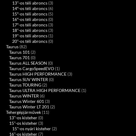
13"-os téli abroncs
(3)
14″-os téli abroncs
(6)
15″-os téli abroncs
(5)
16″-os téli abroncs
(0)
17″-os téli abroncs
(3)
18"-os téli abroncs
(3)
19"-os téli abroncs
(1)
20"-os téli abroncs
(0)
Taurus
(82)
Taurus 101
(2)
Taurus 701
(0)
Taurus ALL SEASON
(0)
Taurus CargoSpeedEVO
(1)
Taurus HIGH PERFORMANCE
(3)
Taurus SUV WINTER
(0)
Taurus TOURING
(2)
Taurus ULTRA HIGH PERFORMANCE
(1)
Taurus WINTER
(6)
Taurus Winter 601
(3)
Taurus Winter LT 201
(2)
Tehergépjárművek
(11)
13"-os kisteher
(0)
15"-os kisteher
(3)
15"-os nyári kisteher
(2)
16"-os kisteher
(7)