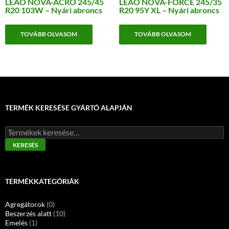
LEAO NOVA-ACRO 245/45
LEAO NOVA-FORCE 245/35
R20 103W – Nyári abroncs
R20 95Y XL – Nyári abroncs
TOVÁBB OLVASOM
TOVÁBB OLVASOM
TERMÉK KERESÉSE GYÁRTÓ ALAPJÁN
Keresés
a
KERESÉS
következőre:
TERMÉKKATEGÓRIÁK
Agregátorok
(0)
Beszerzés alatt
(10)
Emelés
(1)