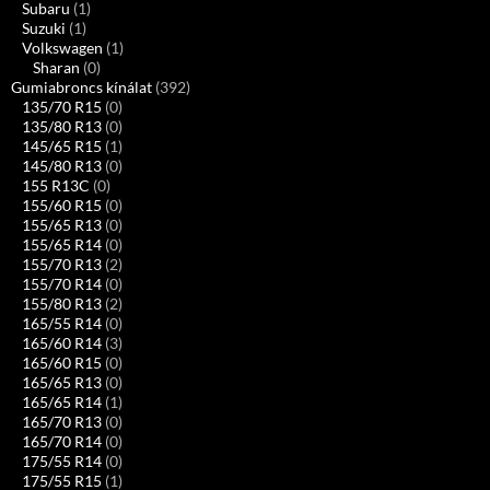
Subaru
(1)
Suzuki
(1)
Volkswagen
(1)
Sharan
(0)
Gumiabroncs kínálat
(392)
135/70 R15
(0)
135/80 R13
(0)
145/65 R15
(1)
145/80 R13
(0)
155 R13C
(0)
155/60 R15
(0)
155/65 R13
(0)
155/65 R14
(0)
155/70 R13
(2)
155/70 R14
(0)
155/80 R13
(2)
165/55 R14
(0)
165/60 R14
(3)
165/60 R15
(0)
165/65 R13
(0)
165/65 R14
(1)
165/70 R13
(0)
165/70 R14
(0)
175/55 R14
(0)
175/55 R15
(1)