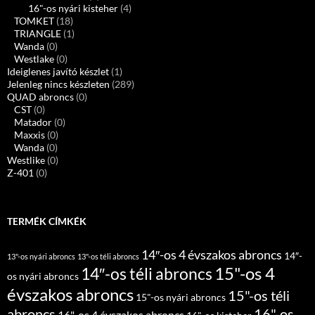
16"-os nyári kisteher
(4)
TOMKET
(18)
TRIANGLE
(1)
Wanda
(0)
Westlake
(0)
Ideiglenes javító készlet
(1)
Jelenleg nincs készleten
(289)
QUAD abroncs
(0)
CST
(0)
Matador
(0)
Maxxis
(0)
Wanda
(0)
Westlike
(0)
Z-401
(0)
TERMÉK CÍMKÉK
14″-os 4 évszakos abroncs
14″-
13"-os nyári abroncs
13"-os téli abroncs
15"-os 4
14″-os téli abroncs
os nyári abroncs
évszakos abroncs
15"-os téli
15"-os nyári abroncs
abroncs
16"-os
16"-os 4 évszakos abroncs