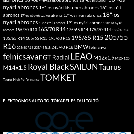
16"-os kisteher
nyári abroncs
16"-os nyári kisteher abroncs
16″-os téli
18"-os
abroncs
17″-os nyári abroncs
17"-os négyévszakos abroncs
nyári abroncs
19"-os nyári abroncs
18"-os téli abroncs
20"-os nyári
165/70 R14
155/70 R13
175/65 R14
175/70 R14
abroncs
185/60 R14
205/55
195/65 R15
185/65 R14
185/65 R15
195/60 R15
R16
BMW
245/40 R18
felnianya
205/60 R16
235/45 R18
LEAO
felnicsavar
GT Radial
M12x1.5
M12x1.25
Royal Black
SAILUN
Taurus
M14x1.5
TOMKET
Taurus High Performance
ELEKTROMOS AUTÓ TÖLTŐKÁBEL ÉS FALI TÖLTŐ