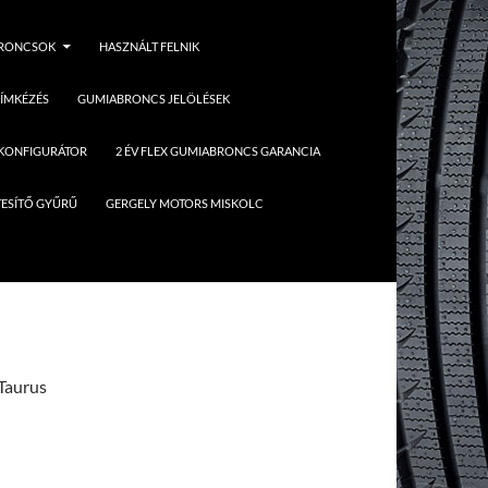
BRONCSOK
HASZNÁLT FELNIK
ÍMKÉZÉS
GUMIABRONCS JELÖLÉSEK
 KONFIGURÁTOR
2 ÉV FLEX GUMIABRONCS GARANCIA
ESÍTŐ GYŰRŰ
GERGELY MOTORS MISKOLC
Taurus