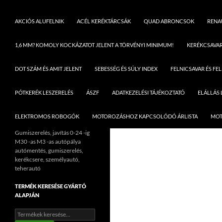
AKCIÓS ALUFELNIK
ACÉL KERÉKTÁRCSÁK
QUAD ABRONCSOK
RENAU
1,6 MM? KOMOLY KOCKÁZATOT JELENT A TÖRVÉNYI MINIMUM!
KERÉKCSAVA
DOT SZÁM ÉS AMIT JELENT
SEBESSÉG ÉS SÚLY INDEX
FELNICSAVAR ÉS FE
PÓTKERÉK LESZERELÉS
ÁSZF
ADATKEZELÉSI TÁJÉKOZTATÓ
ELÁLLÁS
ELEKTROMOS ROBOGÓK
MOTOROZÁSHOZ KAPCSOLÓDÓ ÁRLISTA
MOT
Gumiszerelés, javítás 0-24 -ig
M30 -as M3 -as autópálya
autómentés, gumiszerelés,
kerékcsere, személyautó,
teherautó
TERMÉK KERESÉSE GYÁRTÓ
ALAPJÁN
Keresés
a