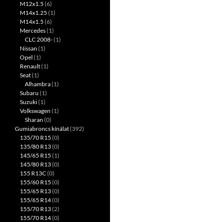
M12x1.5
(6)
M14x1.25
(1)
M14x1.5
(6)
Mercedes
(1)
CLC 2008-
(1)
Nissan
(1)
Opel
(1)
Renault
(1)
Seat
(1)
Alhambra
(1)
Subaru
(1)
Suzuki
(1)
Volkswagen
(1)
Sharan
(0)
Gumiabroncs kínálat
(392)
135/70 R15
(0)
135/80 R13
(0)
145/65 R15
(1)
145/80 R13
(0)
155 R13C
(0)
155/60 R15
(0)
155/65 R13
(0)
155/65 R14
(0)
155/70 R13
(2)
155/70 R14
(0)