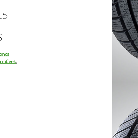
15
S
oncs
árművek
,