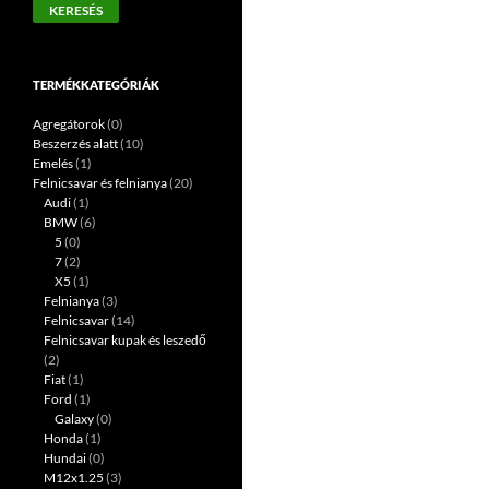
KERESÉS
következőre:
TERMÉKKATEGÓRIÁK
Agregátorok
(0)
Beszerzés alatt
(10)
Emelés
(1)
Felnicsavar és felnianya
(20)
Audi
(1)
BMW
(6)
5
(0)
7
(2)
X5
(1)
Felnianya
(3)
Felnicsavar
(14)
Felnicsavar kupak és leszedő
(2)
Fiat
(1)
Ford
(1)
Galaxy
(0)
Honda
(1)
Hundai
(0)
M12x1.25
(3)