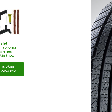
zlet
miabroncs
iglenes
ításához
TOVÁBB
OLVASOM