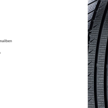
emailben
n