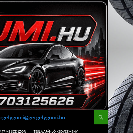
gergelygumi@gergelygumi.hu
A TPMS SZENZOR
TESLA AJÁNLÓ KEDVEZMÉNY