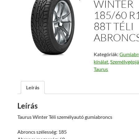
WINTER
185/60 R
88T TÉLI
ABRONC
Kategóriák:
Gumiabr
kínálat
,
Személygépj
Taurus
Leírás
Leírás
Taurus Winter Téli személyautó gumiabroncs
Abroncs szélesség: 185