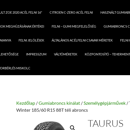
LT ZOE 2020 ACÉL FELNI 16″
CITROEN C-ZERO ACÉL FELNI
HASZNÁLT GUMIA
ROK MEGHÚZÁSÁNAK ÉRTÉKEI
FELNI – GUMI MEGFELELŐSÉG
GUMIABRONCS C
LNIANYA
FELNI JELÖLÉSEK
ÁLTALÁNOS ACÉLFELNI CSAVAR MÉRETEK
FELNI
 LEHETŐSÉGE
IMPRESSZUM
VÁLTÓMÉRETEK
KÖZPONTOSÍTÓ – TEHERMENT
ORBÉRLÉS MISKOLC
Kezdőlap
/
Gumiabroncs kínálat
/
Személygépjárművek
/ 
Winter 185/60 R15 88T téli abroncs
TAURUS