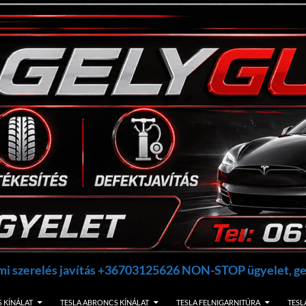
umi szerelés javítás +36703125626 NON-STOP ügyelet, 
 KÍNÁLAT
TESLA ABRONCS KÍNÁLAT
TESLA FELNIGARNITÚRA
TESL