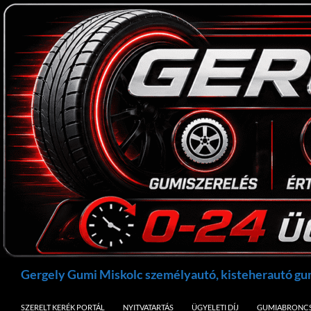
Kilépés
a
tartalomba
Keresés
Gergely Gumi Miskolc személyautó, kisteherautó g
SZERELT KERÉK PORTÁL
NYITVATARTÁS
ÜGYELETI DÍJ
GUMIABRONCS