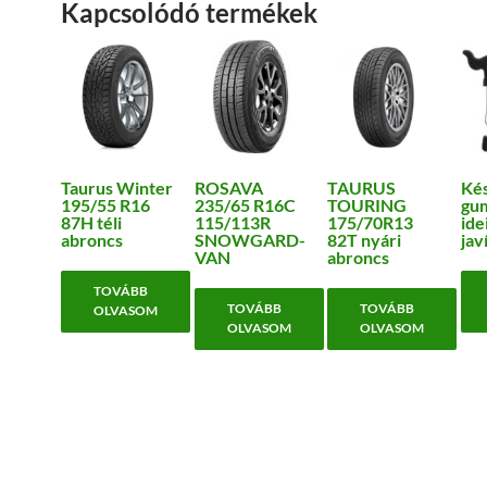
Kapcsolódó termékek
Taurus Winter
ROSAVA
TAURUS
Kés
195/55 R16
235/65 R16C
TOURING
gu
87H téli
115/113R
175/70R13
ide
abroncs
SNOWGARD-
82T nyári
jav
VAN
abroncs
TOVÁBB
TOVÁBB
TOVÁBB
OLVASOM
OLVASOM
OLVASOM