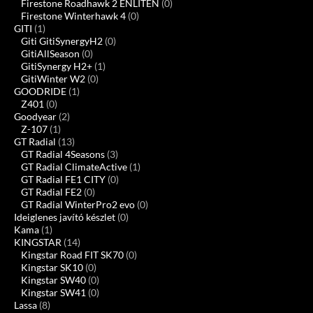
Firestone Roadhawk 2 ENLITEN
(0)
Firestone Winterhawk 4
(0)
GITI
(1)
Giti GitiSynergyH2
(0)
GitiAllSeason
(0)
GitiSynergy H2+
(1)
GitiWinter W2
(0)
GOODRIDE
(1)
Z401
(0)
Goodyear
(2)
Z-107
(1)
GT Radial
(13)
GT Radial 4Seasons
(3)
GT Radial ClimateActive
(1)
GT Radial FE1 CITY
(0)
GT Radial FE2
(0)
GT Radial WinterPro2 evo
(0)
Ideiglenes javító készlet
(0)
Kama
(1)
KINGSTAR
(14)
Kingstar Road FIT SK70
(0)
Kingstar SK10
(0)
Kingstar SW40
(0)
Kingstar SW41
(0)
Lassa
(8)