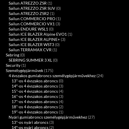
Sailun ATREZZO ZSR
(1)
Sailun ATREZZO ZSR SUV
(0)
Sailun ATREZZO ZSR2
(1)
Sailun COMMERCIO PRO
(1)
Sailun COMMERCIO VX1
(3)
Sailun ENDURE WSL1
(0)
Sailun ICE BLAZER Alpine EVO1
(1)
Sailun ICE BLAZER ALPINE+
(3)
Sailun ICE BLAZER WST3
(0)
Sailun TERRAMAX CVR
(1)
Sebring
(0)
SEBRING SUMMER 3 XL
(0)
Security
(1)
Személygépjárművek
(175)
4 évszakos gumiabroncs személygépjárművekhez
(24)
13"-os 4 évszakos abroncs
(0)
14″-os 4 évszakos abroncs
(3)
15"-os 4 évszakos abroncs
(4)
16"-os 4 évszakos abroncs
(3)
17"-os 4 évszakos abroncs
(4)
18"-os 4 évszakos abroncs
(2)
19"-os 4 évszakos abroncs
(1)
Nyári gumiabroncs személygépjárművekhez
(27)
13"-os nyári abroncs
(3)
14″-os nyári abroncs
(2)