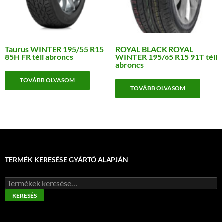
Taurus WINTER 195/55 R15
ROYAL BLACK ROYAL
85H FR téli abroncs
WINTER 195/65 R15 91T téli
abroncs
TOVÁBB OLVASOM
TOVÁBB OLVASOM
TERMÉK KERESÉSE GYÁRTÓ ALAPJÁN
Keresés
a
KERESÉS
következőre: