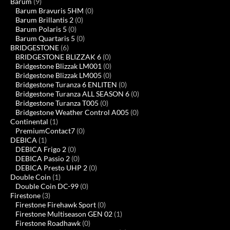
Barum
(9)
Barum Bravuris 5HM
(0)
Barum Brillantis 2
(0)
Barum Polaris 5
(0)
Barum Quartaris 5
(0)
BRIDGESTONE
(6)
BRIDGESTONE BLIZZAK 6
(0)
Bridgestone Blizzak LM001
(0)
Bridgestone Blizzak LM005
(0)
Bridgestone Turanza 6 ENLITEN
(0)
Bridgestone Turanza ALL SEASON 6
(0)
Bridgestone Turanza T005
(0)
Bridgestone Weather Control A005
(0)
Continental
(1)
PremiumContact7
(0)
DEBICA
(1)
DEBICA Frigo 2
(0)
DEBICA Passio 2
(0)
DEBICA Presto UHP 2
(0)
Double Coin
(1)
Double Coin DC-99
(0)
Firestone
(3)
Firestone Firehawk Sport
(0)
Firestone Multiseason GEN 02
(1)
Firestone Roadhawk
(0)