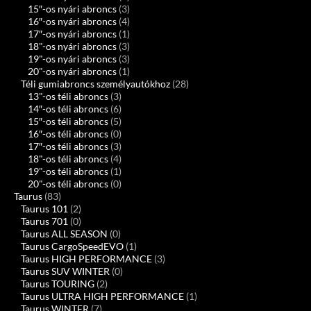
15″-os nyári abroncs
(3)
16″-os nyári abroncs
(4)
17″-os nyári abroncs
(1)
18"-os nyári abroncs
(3)
19"-os nyári abroncs
(3)
20"-os nyári abroncs
(1)
Téli gumiabroncs személyautókhoz
(28)
13"-os téli abroncs
(3)
14″-os téli abroncs
(6)
15″-os téli abroncs
(5)
16″-os téli abroncs
(0)
17″-os téli abroncs
(3)
18"-os téli abroncs
(4)
19"-os téli abroncs
(1)
20"-os téli abroncs
(0)
Taurus
(83)
Taurus 101
(2)
Taurus 701
(0)
Taurus ALL SEASON
(0)
Taurus CargoSpeedEVO
(1)
Taurus HIGH PERFORMANCE
(3)
Taurus SUV WINTER
(0)
Taurus TOURING
(2)
Taurus ULTRA HIGH PERFORMANCE
(1)
Taurus WINTER
(7)