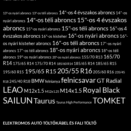
14″-os 4 évszakos abroncs
14″-os
13"-os nyári abroncs
13"-os téli abroncs
15"-os 4 évszakos
14″-os téli abroncs
nyári abroncs
abroncs
15"-os téli abroncs
16"-os 4
15"-os nyári abroncs
16"-os nyári abroncs
évszakos abroncs
16"-
16"-os kisteher
16″-os téli abroncs
os nyári kisteher abroncs
17″-os nyári
18"-os nyári abroncs
abroncs
17″-os téli abroncs
18"-os téli
165/70
abroncs
19"-os nyári abroncs
155/70 R13
20"-os nyári abroncs
R14
175/65 R14
175/70 R14
185/65 R14
185/65 R15
185/60 R14
205/55 R16
195/65 R15
195/60 R15
205/60 R16
235/45
felnicsavar
GT Radial
BMW
245/40 R18
felnianya
R18
LEAO
Royal Black
M14x1.5
M12x1.5
M12x1.25
SAILUN
TOMKET
Taurus
Taurus High Performance
ELEKTROMOS AUTÓ TÖLTŐKÁBEL ÉS FALI TÖLTŐ