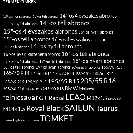
TERMÉK CÍMKÉK
14″-os 4 évszakos abroncs
13"-os nyári abroncs
13"-os téli abroncs
14″-os téli abroncs
14″-os nyári abroncs
15"-os 4 évszakos abroncs
15"-os nyári abroncs
15"-os téli abroncs
16"-os 4 évszakos abroncs
16"-os nyári abroncs
16"-os kisteher
16″-os téli abroncs
16"-os nyári kisteher abroncs
18"-os nyári abroncs
17″-os nyári abroncs
17″-os téli abroncs
18"-os téli abroncs
19"-os nyári abroncs
155/70 R13
20"-os nyári abroncs
165/70 R14
175/65 R14
175/70 R14
185/65 R14
185/60 R14
205/55 R16
195/65 R15
185/65 R15
195/60 R15
BMW
205/60 R16
245/40 R18
felnianya
235/45 R18
LEAO
felnicsavar
GT Radial
M12x1.5
M12x1.25
SAILUN
Royal Black
Taurus
M14x1.5
TOMKET
Taurus High Performance