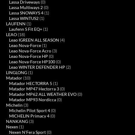
Lassa Driveways
(0)
Lassa Multiways 2
(0)
Lassa SNOWAYS 4
(1)
Lassa WINTUS2
(1)
LAUFENN
(1)
Laufenn S Fit EQ+
(1)
LEAO
(18)
Leao IGREEN ALL SEASON
(4)
Leao Nova-Force
(1)
Leao Nova-Force Acro
(3)
Leao Nova-Force HP
(0)
Leao Nova-Force HP100
(0)
Leao WINTER DEFENDER HP
(2)
LINGLONG
(1)
Matador
(10)
Matador HECTORRA 5
(1)
Matador MP47 Hectorra 3
(0)
Matador MP62 ALL WEATHER EVO
(0)
Matador MP93 Nordicca
(0)
Michelin
(3)
Michelin Pilot Sport 4
(0)
MICHELIN Primacy 4
(0)
NANKANG
(3)
Nexen
(1)
Nexen N'Fera Sport
(0)