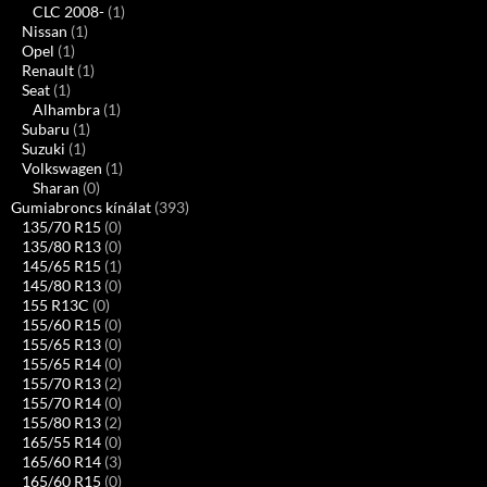
CLC 2008-
(1)
Nissan
(1)
Opel
(1)
Renault
(1)
Seat
(1)
Alhambra
(1)
Subaru
(1)
Suzuki
(1)
Volkswagen
(1)
Sharan
(0)
Gumiabroncs kínálat
(393)
135/70 R15
(0)
135/80 R13
(0)
145/65 R15
(1)
145/80 R13
(0)
155 R13C
(0)
155/60 R15
(0)
155/65 R13
(0)
155/65 R14
(0)
155/70 R13
(2)
155/70 R14
(0)
155/80 R13
(2)
165/55 R14
(0)
165/60 R14
(3)
165/60 R15
(0)