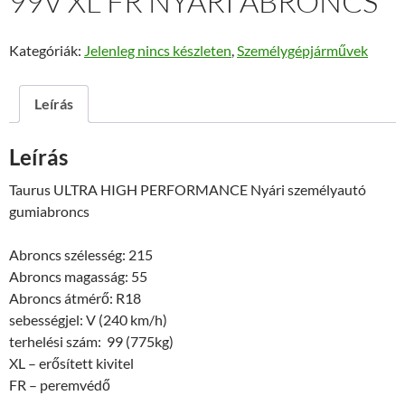
99V XL FR NYÁRI ABRONCS
Kategóriák:
Jelenleg nincs készleten
,
Személygépjárművek
Leírás
Leírás
Taurus ULTRA HIGH PERFORMANCE Nyári személyautó
gumiabroncs
Abroncs szélesség: 215
Abroncs magasság: 55
Abroncs átmérő: R18
sebességjel: V (240 km/h)
terhelési szám: 99 (775kg)
XL – erősített kivitel
FR – peremvédő