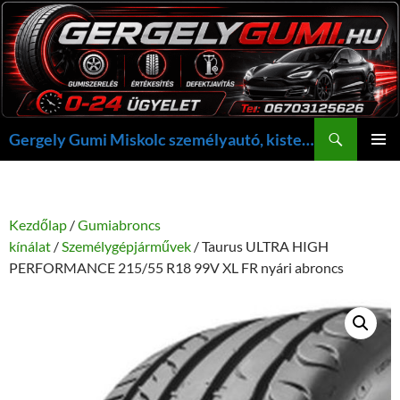
Kilépés
a
tartalomba
Keresés
Gergely Gumi Miskolc személyautó, kisteherautó gumi szerelés javítás +36703125626 NON-STOP ügyelet, gergelygumi@gergelygumi.hu
ELSŐDL
MENÜ
Kezdőlap
/
Gumiabroncs
kínálat
/
Személygépjárművek
/ Taurus ULTRA HIGH
PERFORMANCE 215/55 R18 99V XL FR nyári abroncs