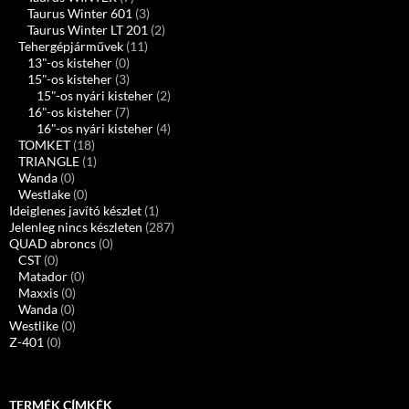
Taurus Winter 601
(3)
Taurus Winter LT 201
(2)
Tehergépjárművek
(11)
13"-os kisteher
(0)
15"-os kisteher
(3)
15"-os nyári kisteher
(2)
16"-os kisteher
(7)
16"-os nyári kisteher
(4)
TOMKET
(18)
TRIANGLE
(1)
Wanda
(0)
Westlake
(0)
Ideiglenes javító készlet
(1)
Jelenleg nincs készleten
(287)
QUAD abroncs
(0)
CST
(0)
Matador
(0)
Maxxis
(0)
Wanda
(0)
Westlike
(0)
Z-401
(0)
TERMÉK CÍMKÉK