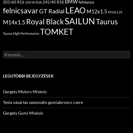
BMW
205/60 R16
245/40 R18
felnianya
235/45 R18
LEAO
felnicsavar
GT Radial
M12x1.5
M12x1.25
SAILUN
Royal Black
Taurus
M14x1.5
TOMKET
Taurus High Performance
Keresés:
LEGUTÓBBI BEJEGYZÉSEK
Gergely Motors Miskolc
Tesla vásárlás szezonális gumiabroncs csere
Gergely Gumi Miskolc