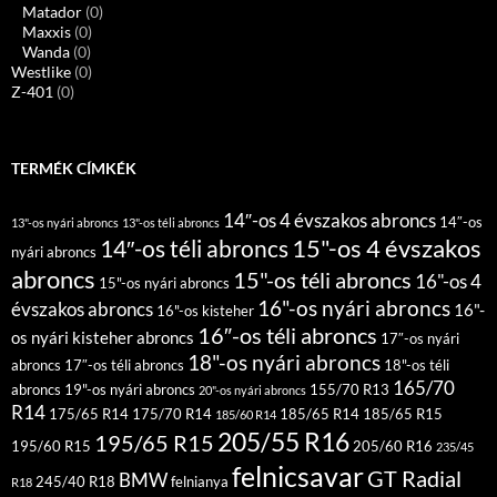
Matador
(0)
Maxxis
(0)
Wanda
(0)
Westlike
(0)
Z-401
(0)
TERMÉK CÍMKÉK
14″-os 4 évszakos abroncs
14″-os
13"-os nyári abroncs
13"-os téli abroncs
15"-os 4 évszakos
14″-os téli abroncs
nyári abroncs
abroncs
15"-os téli abroncs
16"-os 4
15"-os nyári abroncs
16"-os nyári abroncs
évszakos abroncs
16"-
16"-os kisteher
16″-os téli abroncs
os nyári kisteher abroncs
17″-os nyári
18"-os nyári abroncs
abroncs
17″-os téli abroncs
18"-os téli
165/70
abroncs
19"-os nyári abroncs
155/70 R13
20"-os nyári abroncs
R14
175/65 R14
175/70 R14
185/65 R14
185/65 R15
185/60 R14
205/55 R16
195/65 R15
195/60 R15
205/60 R16
235/45
felnicsavar
GT Radial
BMW
245/40 R18
felnianya
R18