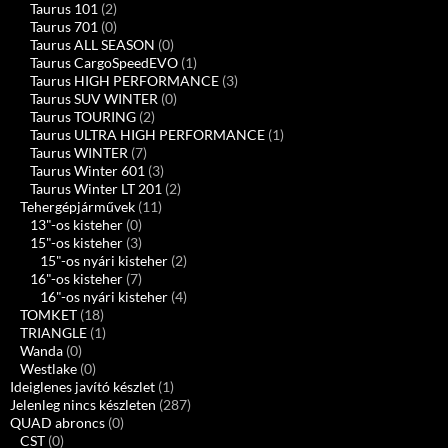
Taurus 101
(2)
Taurus 701
(0)
Taurus ALL SEASON
(0)
Taurus CargoSpeedEVO
(1)
Taurus HIGH PERFORMANCE
(3)
Taurus SUV WINTER
(0)
Taurus TOURING
(2)
Taurus ULTRA HIGH PERFORMANCE
(1)
Taurus WINTER
(7)
Taurus Winter 601
(3)
Taurus Winter LT 201
(2)
Tehergépjárművek
(11)
13"-os kisteher
(0)
15"-os kisteher
(3)
15"-os nyári kisteher
(2)
16"-os kisteher
(7)
16"-os nyári kisteher
(4)
TOMKET
(18)
TRIANGLE
(1)
Wanda
(0)
Westlake
(0)
Ideiglenes javító készlet
(1)
Jelenleg nincs készleten
(287)
QUAD abroncs
(0)
CST
(0)