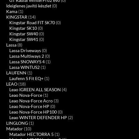
GT Radial WinterPro2 evo
(0)
Ideiglenes javító készlet
(0)
Kama
(1)
KINGSTAR
(14)
Kingstar Road FIT SK70
(0)
Kingstar SK10
(0)
Kingstar SW40
(0)
Kingstar SW41
(0)
Lassa
(8)
Lassa Driveways
(0)
Lassa Multiways 2
(0)
Lassa SNOWAYS 4
(1)
Lassa WINTUS2
(1)
LAUFENN
(1)
Laufenn S Fit EQ+
(1)
LEAO
(18)
Leao IGREEN ALL SEASON
(4)
Leao Nova-Force
(1)
Leao Nova-Force Acro
(3)
Leao Nova-Force HP
(0)
Leao Nova-Force HP100
(0)
Leao WINTER DEFENDER HP
(2)
LINGLONG
(1)
Matador
(10)
Matador HECTORRA 5
(1)