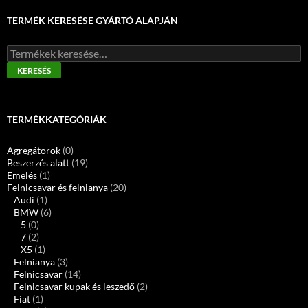
TERMÉK KERESÉSE GYÁRTÓ ALAPJÁN
Keresés
a
KERESÉS
következőre:
TERMÉKKATEGÓRIÁK
Agregátorok
(0)
Beszerzés alatt
(19)
Emelés
(1)
Felnicsavar és felnianya
(20)
Audi
(1)
BMW
(6)
5
(0)
7
(2)
X5
(1)
Felnianya
(3)
Felnicsavar
(14)
Felnicsavar kupak és leszedő
(2)
Fiat
(1)