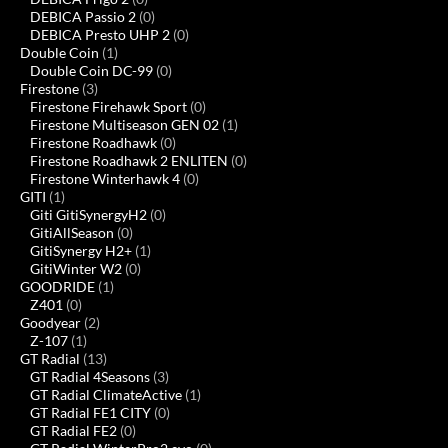
DEBICA Passio 2
(0)
DEBICA Presto UHP 2
(0)
Double Coin
(1)
Double Coin DC-99
(0)
Firestone
(3)
Firestone Firehawk Sport
(0)
Firestone Multiseason GEN 02
(1)
Firestone Roadhawk
(0)
Firestone Roadhawk 2 ENLITEN
(0)
Firestone Winterhawk 4
(0)
GITI
(1)
Giti GitiSynergyH2
(0)
GitiAllSeason
(0)
GitiSynergy H2+
(1)
GitiWinter W2
(0)
GOODRIDE
(1)
Z401
(0)
Goodyear
(2)
Z-107
(1)
GT Radial
(13)
GT Radial 4Seasons
(3)
GT Radial ClimateActive
(1)
GT Radial FE1 CITY
(0)
GT Radial FE2
(0)