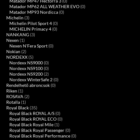
Matador MP47 Hectorra 3
(0)
Matador MP62 ALL WEATHER EVO
(0)
Matador MP93 Nordicca
(0)
Michelin
(3)
Michelin Pilot Sport 4
(0)
MICHELIN Primacy 4
(0)
NANKANG
(3)
Nexen
(1)
Nexen N'Fera Sport
(0)
Nokian
(2)
NORDEXX
(5)
Nordexx NS9000
(0)
Nordexx NS9100
(0)
Nordexx NS9200
(2)
Nordexx WinterSafe 2
(0)
Rendelhető abroncsok
(0)
Riken
(1)
ROSAVA
(2)
Rotalla
(1)
Royal Black
(35)
Royal Black ROYAL A/S
(0)
Royal Black ROYAL ECO
(0)
Royal Black Royal Mile
(1)
Royal Black Royal Passenger
(0)
Royal Black Royal Performance
(0)