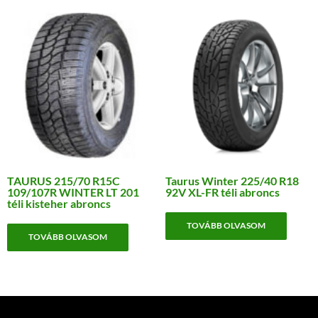
TAURUS 215/70 R15C
Taurus Winter 225/40 R18
109/107R WINTER LT 201
92V XL-FR téli abroncs
téli kisteher abroncs
TOVÁBB OLVASOM
TOVÁBB OLVASOM