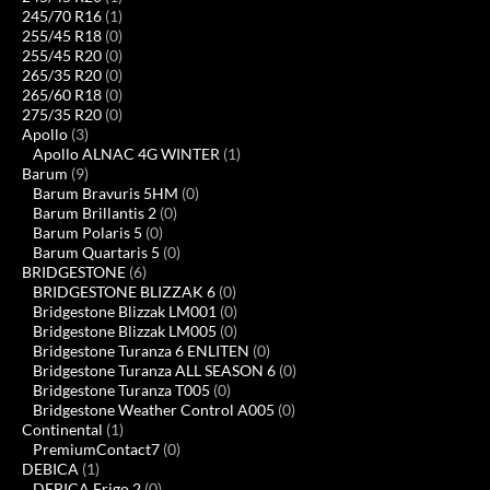
245/70 R16
(1)
255/45 R18
(0)
255/45 R20
(0)
265/35 R20
(0)
265/60 R18
(0)
275/35 R20
(0)
Apollo
(3)
Apollo ALNAC 4G WINTER
(1)
Barum
(9)
Barum Bravuris 5HM
(0)
Barum Brillantis 2
(0)
Barum Polaris 5
(0)
Barum Quartaris 5
(0)
BRIDGESTONE
(6)
BRIDGESTONE BLIZZAK 6
(0)
Bridgestone Blizzak LM001
(0)
Bridgestone Blizzak LM005
(0)
Bridgestone Turanza 6 ENLITEN
(0)
Bridgestone Turanza ALL SEASON 6
(0)
Bridgestone Turanza T005
(0)
Bridgestone Weather Control A005
(0)
Continental
(1)
PremiumContact7
(0)
DEBICA
(1)
DEBICA Frigo 2
(0)