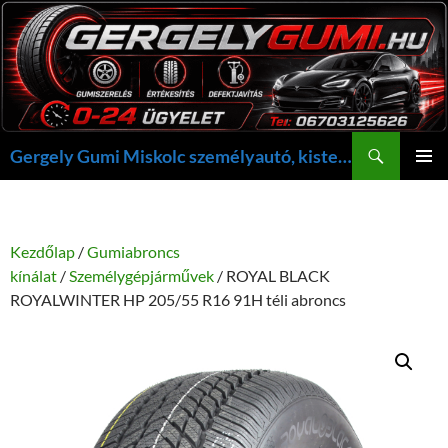
Kilépés
a
tartalomba
Keresés
Gergely Gumi Miskolc személyautó, kisteherautó gumi szerelés javítás +36703125626 NON-STOP ügyelet, gergelygumi@gergelygumi.hu
ELSŐDL
MENÜ
Kezdőlap
/
Gumiabroncs
kínálat
/
Személygépjárművek
/ ROYAL BLACK
ROYALWINTER HP 205/55 R16 91H téli abroncs