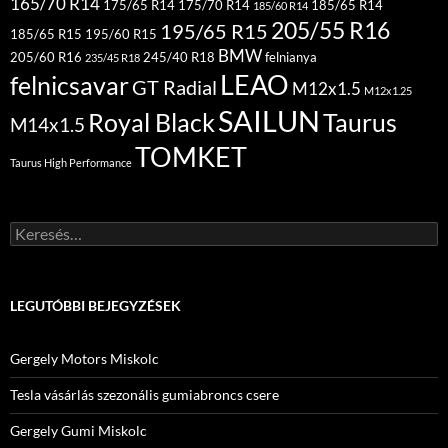
165/70 R14
175/65 R14
175/70 R14
185/65 R14
185/60 R14
205/55 R16
195/65 R15
185/65 R15
195/60 R15
BMW
205/60 R16
245/40 R18
felnianya
235/45 R18
LEAO
felnicsavar
GT Radial
M12x1.5
M12x1.25
SAILUN
Royal Black
Taurus
M14x1.5
TOMKET
Taurus High Performance
Keresés:
LEGUTÓBBI BEJEGYZÉSEK
Gergely Motors Miskolc
Tesla vásárlás szezonális gumiabroncs csere
Gergely Gumi Miskolc