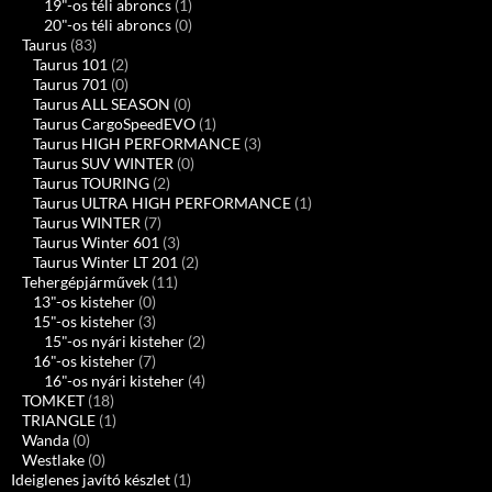
19"-os téli abroncs
(1)
20"-os téli abroncs
(0)
Taurus
(83)
Taurus 101
(2)
Taurus 701
(0)
Taurus ALL SEASON
(0)
Taurus CargoSpeedEVO
(1)
Taurus HIGH PERFORMANCE
(3)
Taurus SUV WINTER
(0)
Taurus TOURING
(2)
Taurus ULTRA HIGH PERFORMANCE
(1)
Taurus WINTER
(7)
Taurus Winter 601
(3)
Taurus Winter LT 201
(2)
Tehergépjárművek
(11)
13"-os kisteher
(0)
15"-os kisteher
(3)
15"-os nyári kisteher
(2)
16"-os kisteher
(7)
16"-os nyári kisteher
(4)
TOMKET
(18)
TRIANGLE
(1)
Wanda
(0)
Westlake
(0)
Ideiglenes javító készlet
(1)