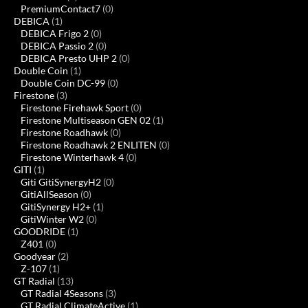
PremiumContact7
(0)
DEBICA
(1)
DEBICA Frigo 2
(0)
DEBICA Passio 2
(0)
DEBICA Presto UHP 2
(0)
Double Coin
(1)
Double Coin DC-99
(0)
Firestone
(3)
Firestone Firehawk Sport
(0)
Firestone Multiseason GEN 02
(1)
Firestone Roadhawk
(0)
Firestone Roadhawk 2 ENLITEN
(0)
Firestone Winterhawk 4
(0)
GITI
(1)
Giti GitiSynergyH2
(0)
GitiAllSeason
(0)
GitiSynergy H2+
(1)
GitiWinter W2
(0)
GOODRIDE
(1)
Z401
(0)
Goodyear
(2)
Z-107
(1)
GT Radial
(13)
GT Radial 4Seasons
(3)
GT Radial ClimateActive
(1)