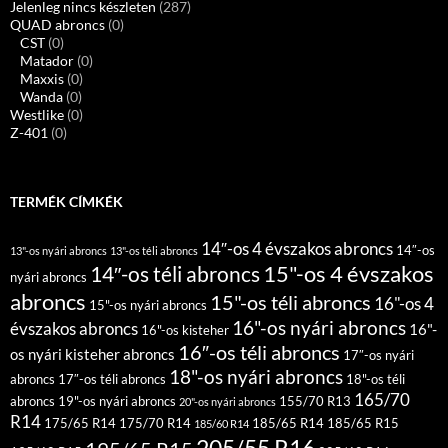
Jelenleg nincs készleten
(287)
QUAD abroncs
(0)
CST
(0)
Matador
(0)
Maxxis
(0)
Wanda
(0)
Westlike
(0)
Z-401
(0)
TERMÉK CÍMKÉK
14″-os 4 évszakos abroncs
14″-os
13"-os nyári abroncs
13"-os téli abroncs
15"-os 4 évszakos
14″-os téli abroncs
nyári abroncs
abroncs
15"-os téli abroncs
16"-os 4
15"-os nyári abroncs
16"-os nyári abroncs
évszakos abroncs
16"-
16"-os kisteher
16″-os téli abroncs
os nyári kisteher abroncs
17″-os nyári
18"-os nyári abroncs
abroncs
17″-os téli abroncs
18"-os téli
165/70
abroncs
19"-os nyári abroncs
155/70 R13
20"-os nyári abroncs
R14
175/65 R14
175/70 R14
185/65 R14
185/65 R15
185/60 R14