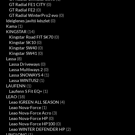
GT Radial FE1 CITY
(0)
GT Radial FE2
(0)
GT Radial WinterPro2 evo
(0)
Ideiglenes javító készlet
(0)
Kama
(1)
KINGSTAR
(14)
Kingstar Road FIT SK70
(0)
Kingstar SK10
(0)
Kingstar SW40
(0)
Kingstar SW41
(0)
Lassa
(8)
Lassa Driveways
(0)
Lassa Multiways 2
(0)
Lassa SNOWAYS 4
(1)
Lassa WINTUS2
(1)
LAUFENN
(1)
Laufenn S Fit EQ+
(1)
LEAO
(18)
Leao IGREEN ALL SEASON
(4)
Leao Nova-Force
(1)
Leao Nova-Force Acro
(3)
Leao Nova-Force HP
(0)
Leao Nova-Force HP100
(0)
Leao WINTER DEFENDER HP
(2)
LINGLONG
(1)