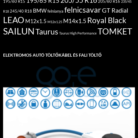
205/55 R16
195/65 R15
195/60 R15
205/60 R16
235/45
felnicsavar
GT Radial
BMW
245/40 R18
felnianya
R18
LEAO
Royal Black
M14x1.5
M12x1.5
M12x1.25
SAILUN
TOMKET
Taurus
Taurus High Performance
ELEKTROMOS AUTÓ TÖLTŐKÁBEL ÉS FALI TÖLTŐ