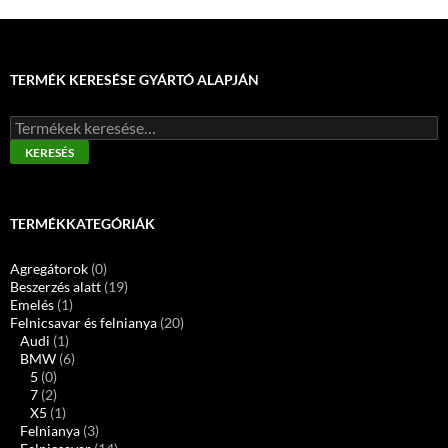
TERMÉK KERESÉSE GYÁRTÓ ALAPJÁN
Keresés
a
KERESÉS
következőre:
TERMÉKKATEGÓRIÁK
Agregátorok
(0)
Beszerzés alatt
(19)
Emelés
(1)
Felnicsavar és felnianya
(20)
Audi
(1)
BMW
(6)
5
(0)
7
(2)
X5
(1)
Felnianya
(3)