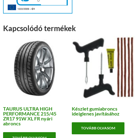
Kapcsolódó termékek
TAURUS ULTRA HIGH
Készlet gumiabroncs
PERFORMANCE 215/45
ideiglenes javításához
ZR17 91W XL FR nyári
abroncs
TOVÁBB OLVASOM
TOVÁBB OLVASOM