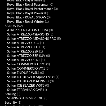
Royal Black Royal Mile
(1)
Royal Black Royal Passenger
(0)
Royal Black Royal Performance
(0)
Royal Black Royal Power
(0)
Royal Black ROYAL SNOW
(0)
Royal Black Royal Winter
(1)
SAILUN
(52)
ATREZZO 4SEASON ULTRA
(0)
Sailun ATREZZO 4SEASONS
(3)
Sailun ATREZZO 4SEASONS PRO
(5)
Sailun ATREZZO ECO
(1)
Sailun ATREZZO ELITE
(1)
Sailun ATREZZO ZSR
(1)
Sailun ATREZZO ZSR SUV
(0)
Sailun ATREZZO ZSR2
(1)
Sailun COMMERCIO PRO
(1)
Sailun COMMERCIO VX1
(3)
Sailun ENDURE WSL1
(0)
Sailun ICE BLAZER Alpine EVO1
(1)
Sailun ICE BLAZER ALPINE+
(3)
Sailun ICE BLAZER WST3
(0)
Sailun TERRAMAX CVR
(1)
Sebring
(0)
SEBRING SUMMER 3 XL
(0)
Security
(1)