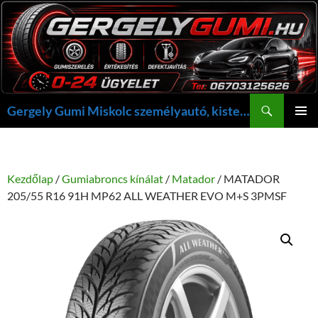
Kilépés
a
tartalomba
Keresés
Gergely Gumi Miskolc személyautó, kisteherautó gumi szerelés javítás +36703125626 NON-STOP ügyelet, gergelygumi@gergelygumi.hu
ELSŐDL
MENÜ
Kezdőlap
/
Gumiabroncs kínálat
/
Matador
/ MATADOR
205/55 R16 91H MP62 ALL WEATHER EVO M+S 3PMSF