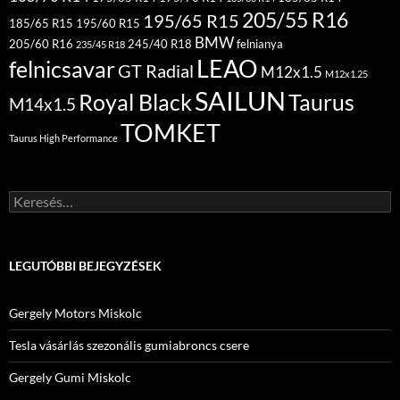
205/55 R16
195/65 R15
185/65 R15
195/60 R15
BMW
205/60 R16
245/40 R18
felnianya
235/45 R18
LEAO
felnicsavar
GT Radial
M12x1.5
M12x1.25
SAILUN
Royal Black
Taurus
M14x1.5
TOMKET
Taurus High Performance
Keresés:
LEGUTÓBBI BEJEGYZÉSEK
Gergely Motors Miskolc
Tesla vásárlás szezonális gumiabroncs csere
Gergely Gumi Miskolc