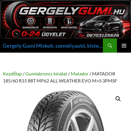
Kilépés
a
tartalomba
Keresés
Gergely Gumi Miskolc személyautó, kisteherautó gumi szerelés javítás +36703125626 NON-STOP ügyelet, gergelygumi@gergelygumi.hu
ELSŐDL
MENÜ
Kezdőlap
/
Gumiabroncs kínálat
/
Matador
/ MATADOR
185/60 R15 88T MP62 ALL WEATHER EVO M+S 3PMSF