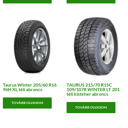
Taurus Winter 205/60 R16
TAURUS 215/70 R15C
96H XL téli abroncs
109/107R WINTER LT 201
téli kisteher abroncs
TOVÁBB OLVASOM
TOVÁBB OLVASOM