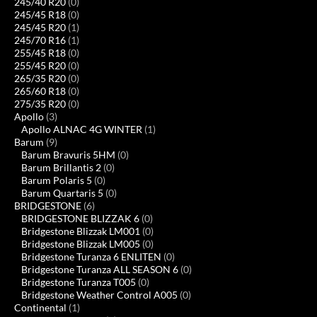
245/40 R20
(0)
245/45 R18
(0)
245/45 R20
(1)
245/70 R16
(1)
255/45 R18
(0)
255/45 R20
(0)
265/35 R20
(0)
265/60 R18
(0)
275/35 R20
(0)
Apollo
(3)
Apollo ALNAC 4G WINTER
(1)
Barum
(9)
Barum Bravuris 5HM
(0)
Barum Brillantis 2
(0)
Barum Polaris 5
(0)
Barum Quartaris 5
(0)
BRIDGESTONE
(6)
BRIDGESTONE BLIZZAK 6
(0)
Bridgestone Blizzak LM001
(0)
Bridgestone Blizzak LM005
(0)
Bridgestone Turanza 6 ENLITEN
(0)
Bridgestone Turanza ALL SEASON 6
(0)
Bridgestone Turanza T005
(0)
Bridgestone Weather Control A005
(0)
Continental
(1)