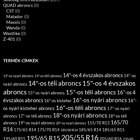
QUAD abroncs
(0)
CST
(0)
Matador
(0)
Maxxis
(0)
Wanda
(0)
Westlike
(0)
Z-401
(0)
TERMÉK CÍMKÉK
14″-os 4 évszakos abroncs
14″-os
13"-os nyári abroncs
13"-os téli abroncs
15"-os 4 évszakos
14″-os téli abroncs
nyári abroncs
abroncs
15"-os téli abroncs
16"-os 4
15"-os nyári abroncs
16"-os nyári abroncs
évszakos abroncs
16"-
16"-os kisteher
16″-os téli abroncs
os nyári kisteher abroncs
17″-os nyári
18"-os nyári abroncs
abroncs
17″-os téli abroncs
18"-os téli
165/70
abroncs
19"-os nyári abroncs
155/70 R13
20"-os nyári abroncs
R14
175/65 R14
175/70 R14
185/65 R14
185/65 R15
185/60 R14
205/55 R16
195/65 R15
195/60 R15
205/60 R16
235/45