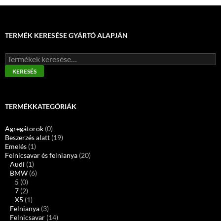
TERMÉK KERESÉSE GYÁRTÓ ALAPJÁN
Keresés
a
KERESÉS
következőre:
TERMÉKKATEGÓRIÁK
Agregátorok
(0)
Beszerzés alatt
(19)
Emelés
(1)
Felnicsavar és felnianya
(20)
Audi
(1)
BMW
(6)
5
(0)
7
(2)
X5
(1)
Felnianya
(3)
Felnicsavar
(14)