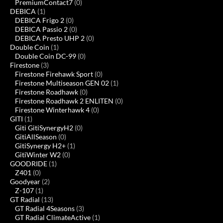
PremiumContact7
(0)
DEBICA
(1)
DEBICA Frigo 2
(0)
DEBICA Passio 2
(0)
DEBICA Presto UHP 2
(0)
Double Coin
(1)
Double Coin DC-99
(0)
Firestone
(3)
Firestone Firehawk Sport
(0)
Firestone Multiseason GEN 02
(1)
Firestone Roadhawk
(0)
Firestone Roadhawk 2 ENLITEN
(0)
Firestone Winterhawk 4
(0)
GITI
(1)
Giti GitiSynergyH2
(0)
GitiAllSeason
(0)
GitiSynergy H2+
(1)
GitiWinter W2
(0)
GOODRIDE
(1)
Z401
(0)
Goodyear
(2)
Z-107
(1)
GT Radial
(13)
GT Radial 4Seasons
(3)
GT Radial ClimateActive
(1)