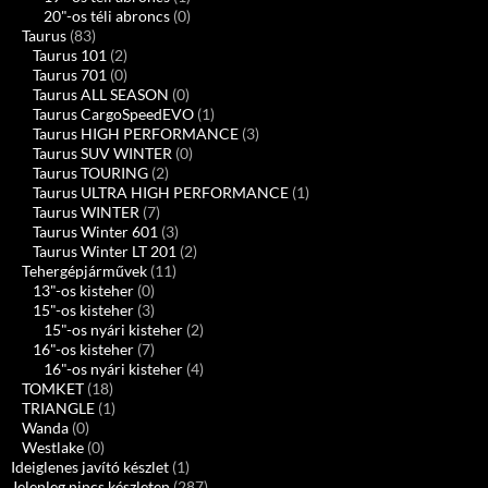
20"-os téli abroncs
(0)
Taurus
(83)
Taurus 101
(2)
Taurus 701
(0)
Taurus ALL SEASON
(0)
Taurus CargoSpeedEVO
(1)
Taurus HIGH PERFORMANCE
(3)
Taurus SUV WINTER
(0)
Taurus TOURING
(2)
Taurus ULTRA HIGH PERFORMANCE
(1)
Taurus WINTER
(7)
Taurus Winter 601
(3)
Taurus Winter LT 201
(2)
Tehergépjárművek
(11)
13"-os kisteher
(0)
15"-os kisteher
(3)
15"-os nyári kisteher
(2)
16"-os kisteher
(7)
16"-os nyári kisteher
(4)
TOMKET
(18)
TRIANGLE
(1)
Wanda
(0)
Westlake
(0)
Ideiglenes javító készlet
(1)
Jelenleg nincs készleten
(287)