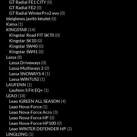
GT Radial FE1 CITY
(0)
GT Radial FE2
(0)
GT Radial WinterPro2 evo
(0)
Ideiglenes javító készlet
(0)
Kama
(1)
KINGSTAR
(14)
Kingstar Road FIT SK70
(0)
Kingstar SK10
(0)
Kingstar SW40
(0)
Kingstar SW41
(0)
Lassa
(8)
Lassa Driveways
(0)
Lassa Multiways 2
(0)
Lassa SNOWAYS 4
(1)
Lassa WINTUS2
(1)
LAUFENN
(1)
Laufenn S Fit EQ+
(1)
LEAO
(18)
Leao IGREEN ALL SEASON
(4)
Leao Nova-Force
(1)
Leao Nova-Force Acro
(3)
Leao Nova-Force HP
(0)
Leao Nova-Force HP100
(0)
Leao WINTER DEFENDER HP
(2)
LINGLONG
(1)