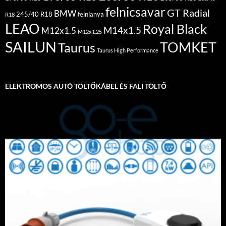
felnicsavar
GT Radial
BMW
245/40 R18
felnianya
R18
LEAO
Royal Black
M14x1.5
M12x1.5
M12x1.25
SAILUN
TOMKET
Taurus
Taurus High Performance
ELEKTROMOS AUTÓ TÖLTŐKÁBEL ÉS FALI TÖLTŐ