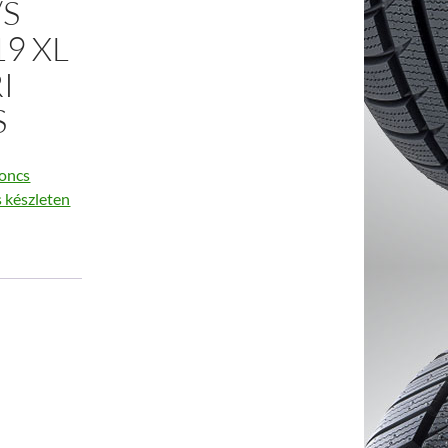
/S
19 XL
I
S
oncs
s készleten