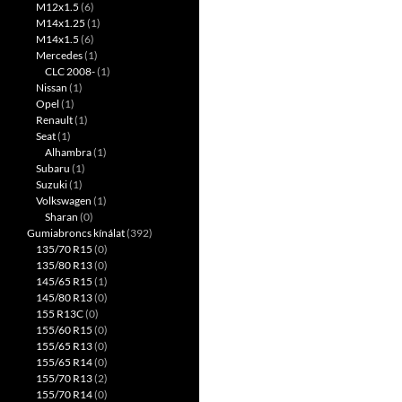
M12x1.5
(6)
M14x1.25
(1)
M14x1.5
(6)
Mercedes
(1)
CLC 2008-
(1)
Nissan
(1)
Opel
(1)
Renault
(1)
Seat
(1)
Alhambra
(1)
Subaru
(1)
Suzuki
(1)
Volkswagen
(1)
Sharan
(0)
Gumiabroncs kínálat
(392)
135/70 R15
(0)
135/80 R13
(0)
145/65 R15
(1)
145/80 R13
(0)
155 R13C
(0)
155/60 R15
(0)
155/65 R13
(0)
155/65 R14
(0)
155/70 R13
(2)
155/70 R14
(0)