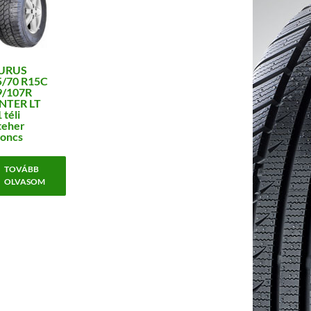
URUS
5/70 R15C
9/107R
NTER LT
 téli
teher
oncs
TOVÁBB
OLVASOM