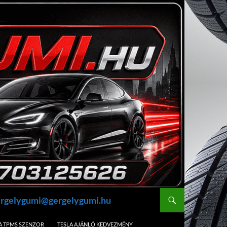
gergelygumi@gergelygumi.hu
A TPMS SZENZOR
TESLA AJÁNLÓ KEDVEZMÉNY