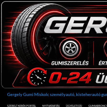
Kilépés
a
tartalomba
Keresés
Gergely Gumi Miskolc személyautó, kisteherautó g
SZERELT KERÉK PORTÁL
NYITVATARTÁS
ÜGYELETI DÍJ
GUMIABRONCS