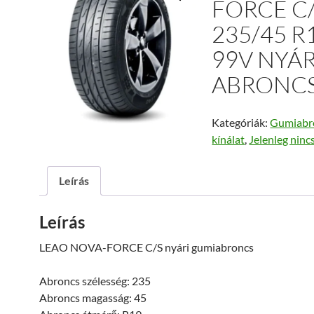
FORCE C
235/45 R
99V NYÁR
ABRONC
Kategóriák:
Gumiabr
kínálat
,
Jelenleg ninc
Leírás
Leírás
LEAO NOVA-FORCE C/S nyári gumiabroncs
Abroncs szélesség: 235
Abroncs magasság: 45