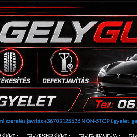
umi szerelés javítás +36703125626 NON-STOP ügyelet, 
 KÍNÁLAT
TESLA ABRONCS KÍNÁLAT
TESLA FELNIGARNITÚRA
TESL