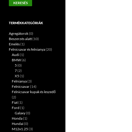
KERESÉS
következőre:
TERMÉKKATEGÓRIÁK
Agregátorok
(0)
Beszerzés alatt
(10)
Emelés
(1)
Felnicsavar és felnianya
(20)
Audi
(1)
BMW
(6)
5
(0)
7
(2)
X5
(1)
Felnianya
(3)
Felnicsavar
(14)
Felnicsavar kupak és leszedő
(2)
Fiat
(1)
Ford
(1)
Galaxy
(0)
Honda
(1)
Hundai
(0)
M12x1.25
(3)