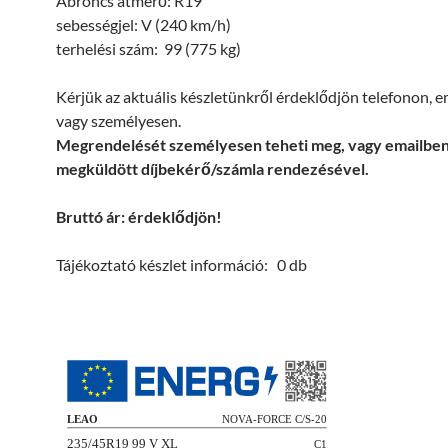
Abroncs átmérő: R19
sebességjel: V (240 km/h)
terhelési szám: 99 (775 kg)
Kérjük az aktuális készletünkről érdeklődjön telefonon, 
vagy személyesen.
Megrendelését személyesen teheti meg, vagy emailbe
megküldött díjbekérő/számla rendezésével.
Bruttó ár: érdeklődjön!
Tájékoztató készlet információ: 0 db