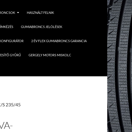
BRONCSOK
HASZNÁLT FELNIK
ÍMKÉZÉS
GUMIABRONCS JELÖLÉSEK
 KONFIGURÁTOR
2 ÉV FLEX GUMIABRONCS GARANCIA
ESÍTŐ GYŰRŰ
GERGELY MOTORS MISKOLC
/S 235/45
VA-