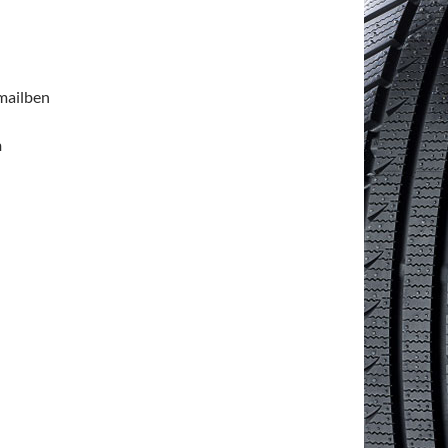
emailben
n