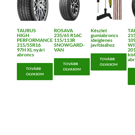
TAURUS
ROSAVA
Készlet
TA
HIGH
235/65 R16C
gumiabroncs
21
PERFORMANCE
115/113R
ideiglenes
10
215/55R16
SNOWGARD-
javításához
WI
97H XL nyári
VAN
201
abroncs
kis
abr
TOVÁBB
TOVÁBB
OLVASOM
TOVÁBB
OLVASOM
OLVASOM