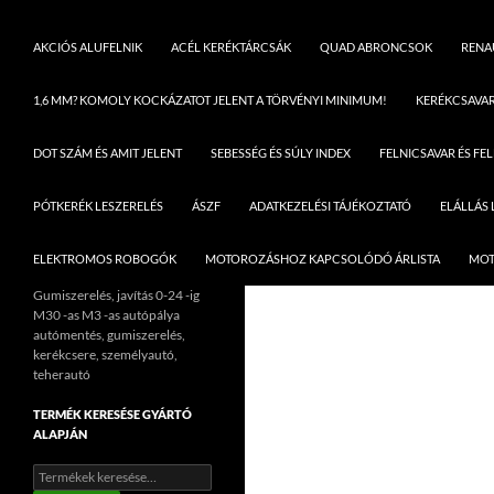
AKCIÓS ALUFELNIK
ACÉL KERÉKTÁRCSÁK
QUAD ABRONCSOK
RENAU
1,6 MM? KOMOLY KOCKÁZATOT JELENT A TÖRVÉNYI MINIMUM!
KERÉKCSAVA
DOT SZÁM ÉS AMIT JELENT
SEBESSÉG ÉS SÚLY INDEX
FELNICSAVAR ÉS FE
PÓTKERÉK LESZERELÉS
ÁSZF
ADATKEZELÉSI TÁJÉKOZTATÓ
ELÁLLÁS
ELEKTROMOS ROBOGÓK
MOTOROZÁSHOZ KAPCSOLÓDÓ ÁRLISTA
MOT
Gumiszerelés, javítás 0-24 -ig
M30 -as M3 -as autópálya
autómentés, gumiszerelés,
kerékcsere, személyautó,
teherautó
TERMÉK KERESÉSE GYÁRTÓ
ALAPJÁN
Keresés
a