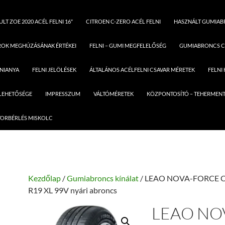
LT ZOE 2020 ACÉL FELNI 16″
CITROEN C-ZERO ACÉL FELNI
HASZNÁLT GUMIA
ROK MEGHÚZÁSÁNAK ÉRTÉKEI
FELNI – GUMI MEGFELELŐSÉG
GUMIABRONCS C
LNIANYA
FELNI JELÖLÉSEK
ÁLTALÁNOS ACÉLFELNI CSAVAR MÉRETEK
FELNI
 LEHETŐSÉGE
IMPRESSZUM
VÁLTÓMÉRETEK
KÖZPONTOSÍTÓ – TEHERMENT
ORBÉRLÉS MISKOLC
Kezdőlap
/
Gumiabroncs kínálat
/ LEAO NOVA-FORCE C
R19 XL 99V nyári abroncs
LEAO NO