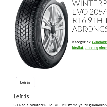
WINTER
EVO 205/
R16 91H 
ABRONC
Kategóriák:
Gumiabr
kínálat
,
Jelenleg ninc
Leírás
Leírás
GT Radial WinterPRO2 EVO Téli személyautó gumiabron