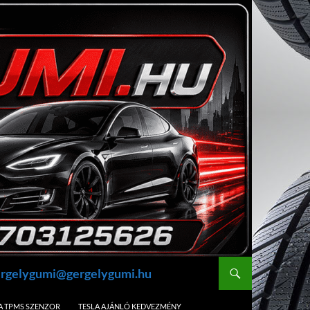
gergelygumi@gergelygumi.hu
A TPMS SZENZOR
TESLA AJÁNLÓ KEDVEZMÉNY