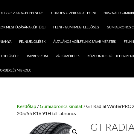
LT ZOE 2020 ACÉL FELNI 16″
CITROEN C-ZERO ACÉL FELNI
HASZNÁLT GUMIA
ROK MEGHÚZÁSÁNAK ÉRTÉKEI
FELNI – GUMI MEGFELELŐSÉG
GUMIABRONCS C
LNIANYA
FELNI JELÖLÉSEK
ÁLTALÁNOS ACÉLFELNI CSAVAR MÉRETEK
FELNI
 LEHETŐSÉGE
IMPRESSZUM
VÁLTÓMÉRETEK
KÖZPONTOSÍTÓ – TEHERMENT
ORBÉRLÉS MISKOLC
Kezdőlap
/
Gumiabroncs kínálat
/ GT Radial WinterPRO
205/55 R16 91H téli abroncs
GT RADI