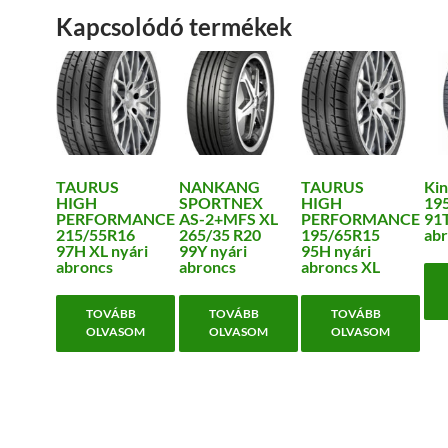
Kapcsolódó termékek
TAURUS
NANKANG
TAURUS
Kin
HIGH
SPORTNEX
HIGH
19
PERFORMANCE
AS-2+MFS XL
PERFORMANCE
91T
215/55R16
265/35 R20
195/65R15
abr
97H XL nyári
99Y nyári
95H nyári
abroncs
abroncs
abroncs XL
TOVÁBB
TOVÁBB
TOVÁBB
OLVASOM
OLVASOM
OLVASOM