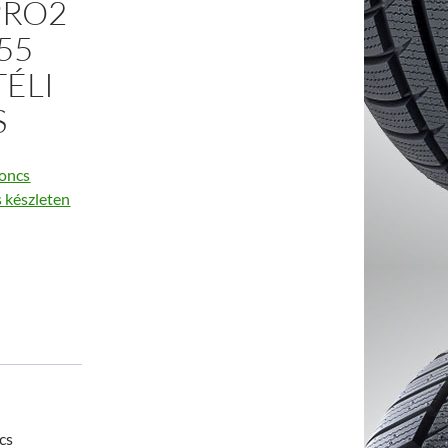
PRO2
55
TÉLI
S
oncs
s készleten
cs