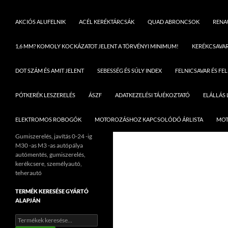
AKCIÓS ALUFELNIK
ACÉL KERÉKTÁRCSÁK
QUAD ABRONCSOK
RENAU
1,6 MM? KOMOLY KOCKÁZATOT JELENT A TÖRVÉNYI MINIMUM!
KERÉKCSAVA
DOT SZÁM ÉS AMIT JELENT
SEBESSÉG ÉS SÚLY INDEX
FELNICSAVAR ÉS FE
PÓTKERÉK LESZERELÉS
ÁSZF
ADATKEZELÉSI TÁJÉKOZTATÓ
ELÁLLÁS
ELEKTROMOS ROBOGÓK
MOTOROZÁSHOZ KAPCSOLÓDÓ ÁRLISTA
MOT
Gumiszerelés, javítás 0-24 -ig
M30 -as M3 -as autópálya
autómentés, gumiszerelés,
kerékcsere, személyautó,
teherautó
TERMÉK KERESÉSE GYÁRTÓ
ALAPJÁN
Keresés
a