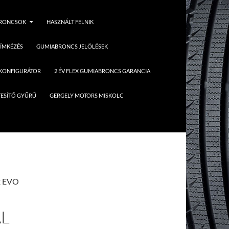
BRONCSOK
HASZNÁLT FELNIK
ÍMKÉZÉS
GUMIABRONCS JELÖLÉSEK
 KONFIGURÁTOR
2 ÉV FLEX GUMIABRONCS GARANCIA
ESÍTŐ GYŰRŰ
GERGELY MOTORS MISKOLC
2 EVO
AL