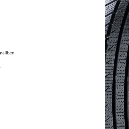
emailben
n