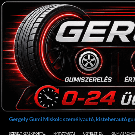
Kilépés
a
tartalomba
Keresés
Gergely Gumi Miskolc személyautó, kisteherautó g
SZERELT KERÉK PORTÁL
NYITVATARTÁS
ÜGYELETI DÍJ
GUMIABRONCS