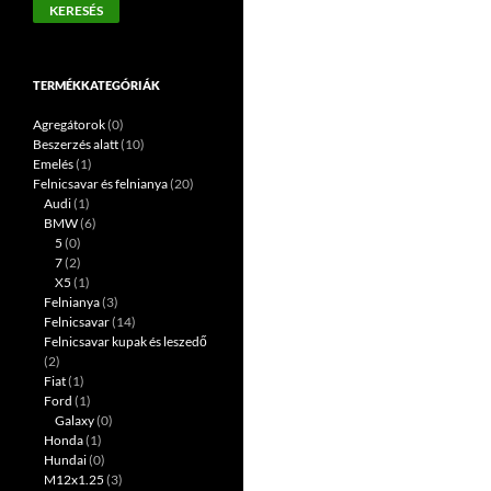
KERESÉS
következőre:
TERMÉKKATEGÓRIÁK
Agregátorok
(0)
Beszerzés alatt
(10)
Emelés
(1)
Felnicsavar és felnianya
(20)
Audi
(1)
BMW
(6)
5
(0)
7
(2)
X5
(1)
Felnianya
(3)
Felnicsavar
(14)
Felnicsavar kupak és leszedő
(2)
Fiat
(1)
Ford
(1)
Galaxy
(0)
Honda
(1)
Hundai
(0)
M12x1.25
(3)