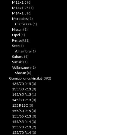
M12x1.5
(6)
M14x1.25
(1)
M14x1.5
(6)
Mercedes
(1)
CLC 2008-
(1)
Nissan
(1)
Opel
(1)
Renault
(1)
Seat
(1)
Alhambra
(1)
Subaru
(1)
Suzuki
(1)
Volkswagen
(1)
Sharan
(0)
Gumiabroncs kínálat
(392)
135/70 R15
(0)
135/80 R13
(0)
145/65 R15
(1)
145/80 R13
(0)
155 R13C
(0)
155/60 R15
(0)
155/65 R13
(0)
155/65 R14
(0)
155/70 R13
(2)
155/70 R14
(0)