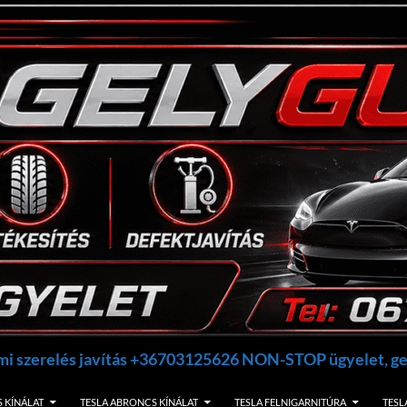
umi szerelés javítás +36703125626 NON-STOP ügyelet, 
 KÍNÁLAT
TESLA ABRONCS KÍNÁLAT
TESLA FELNIGARNITÚRA
TESL