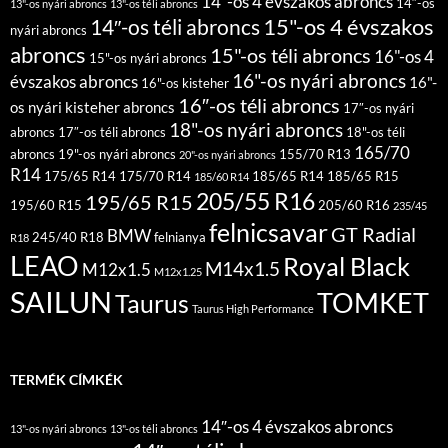
14″-os 4 évszakos abroncs
14″-os
13"-os nyári abroncs
13"-os téli abroncs
15"-os 4 évszakos
14″-os téli abroncs
nyári abroncs
abroncs
15"-os téli abroncs
16"-os 4
15"-os nyári abroncs
16"-os nyári abroncs
évszakos abroncs
16"-
16"-os kisteher
16″-os téli abroncs
os nyári kisteher abroncs
17″-os nyári
18"-os nyári abroncs
abroncs
17″-os téli abroncs
18"-os téli
165/70
abroncs
19"-os nyári abroncs
155/70 R13
20"-os nyári abroncs
R14
175/65 R14
175/70 R14
185/65 R14
185/65 R15
185/60 R14
205/55 R16
195/65 R15
195/60 R15
205/60 R16
235/45
felnicsavar
GT Radial
BMW
245/40 R18
felnianya
R18
LEAO
Royal Black
M14x1.5
M12x1.5
M12x1.25
SAILUN
TOMKET
Taurus
Taurus High Performance
TERMÉK CÍMKÉK
14″-os 4 évszakos abroncs
13"-os nyári abroncs
13"-os téli abroncs