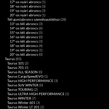
17″-os nyári abroncs
(1)
18"-os nyári abroncs
(3)
19"-os nyári abroncs
(3)
20"-os nyári abroncs
(1)
Téli gumiabroncs személyautókhoz
(28)
13"-os téli abroncs
(3)
14″-os téli abroncs
(6)
15″-os téli abroncs
(5)
16″-os téli abroncs
(0)
17″-os téli abroncs
(3)
18"-os téli abroncs
(4)
19"-os téli abroncs
(1)
20"-os téli abroncs
(0)
Taurus
(83)
Taurus 101
(2)
Taurus 701
(0)
Taurus ALL SEASON
(0)
Taurus CargoSpeedEVO
(1)
Taurus HIGH PERFORMANCE
(3)
Taurus SUV WINTER
(0)
Taurus TOURING
(2)
Taurus ULTRA HIGH PERFORMANCE
(1)
Taurus WINTER
(7)
Taurus Winter 601
(3)
Taurus Winter LT 201
(2)