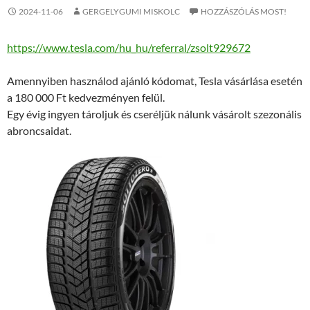
2024-11-06
GERGELYGUMI MISKOLC
HOZZÁSZÓLÁS MOST!
https://www.tesla.com/hu_hu/referral/zsolt929672
Amennyiben használod ajánló kódomat, Tesla vásárlása esetén
a 180 000 Ft kedvezményen felül.
Egy évig ingyen tároljuk és cseréljük nálunk vásárolt szezonális
abroncsaidat.