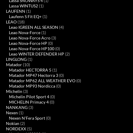
Lassa SNOWAYS 4
(1)
Lassa WINTUS2
(1)
LAUFENN
(1)
Laufenn S Fit EQ+
(1)
LEAO
(18)
Leao IGREEN ALL SEASON
(4)
Leao Nova-Force
(1)
Leao Nova-Force Acro
(3)
Leao Nova-Force HP
(0)
Leao Nova-Force HP100
(0)
Leao WINTER DEFENDER HP
(2)
LINGLONG
(1)
Matador
(10)
Matador HECTORRA 5
(1)
Matador MP47 Hectorra 3
(0)
Matador MP62 ALL WEATHER EVO
(0)
Matador MP93 Nordicca
(0)
Michelin
(3)
Michelin Pilot Sport 4
(0)
MICHELIN Primacy 4
(0)
NANKANG
(3)
Nexen
(1)
Nexen N'Fera Sport
(0)
Nokian
(2)
NORDEXX
(5)