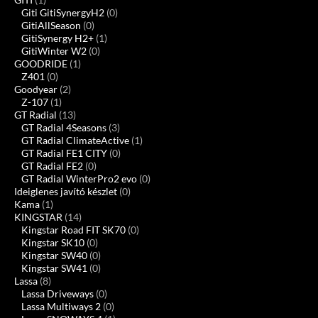
Giti GitiSynergyH2
(0)
GitiAllSeason
(0)
GitiSynergy H2+
(1)
GitiWinter W2
(0)
GOODRIDE
(1)
Z401
(0)
Goodyear
(2)
Z-107
(1)
GT Radial
(13)
GT Radial 4Seasons
(3)
GT Radial ClimateActive
(1)
GT Radial FE1 CITY
(0)
GT Radial FE2
(0)
GT Radial WinterPro2 evo
(0)
Ideiglenes javító készlet
(0)
Kama
(1)
KINGSTAR
(14)
Kingstar Road FIT SK70
(0)
Kingstar SK10
(0)
Kingstar SW40
(0)
Kingstar SW41
(0)
Lassa
(8)
Lassa Driveways
(0)
Lassa Multiways 2
(0)