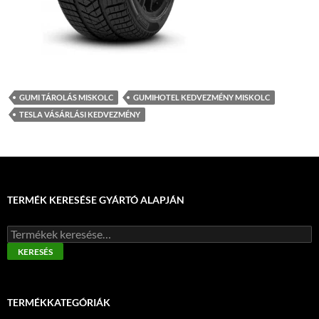
GUMI TÁROLÁS MISKOLC
GUMIHOTEL KEDVEZMÉNY MISKOLC
TESLA VÁSÁRLÁSI KEDVEZMÉNY
TERMÉK KERESÉSE GYÁRTÓ ALAPJÁN
Keresés
a
KERESÉS
következőre:
TERMÉKKATEGÓRIÁK