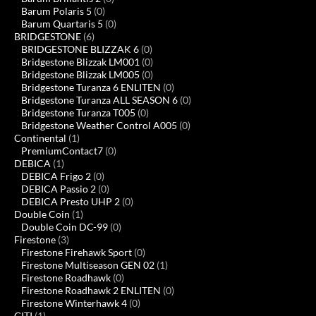
Barum Polaris 5
(0)
Barum Quartaris 5
(0)
BRIDGESTONE
(6)
BRIDGESTONE BLIZZAK 6
(0)
Bridgestone Blizzak LM001
(0)
Bridgestone Blizzak LM005
(0)
Bridgestone Turanza 6 ENLITEN
(0)
Bridgestone Turanza ALL SEASON 6
(0)
Bridgestone Turanza T005
(0)
Bridgestone Weather Control A005
(0)
Continental
(1)
PremiumContact7
(0)
DEBICA
(1)
DEBICA Frigo 2
(0)
DEBICA Passio 2
(0)
DEBICA Presto UHP 2
(0)
Double Coin
(1)
Double Coin DC-99
(0)
Firestone
(3)
Firestone Firehawk Sport
(0)
Firestone Multiseason GEN 02
(1)
Firestone Roadhawk
(0)
Firestone Roadhawk 2 ENLITEN
(0)
Firestone Winterhawk 4
(0)
GITI
(1)