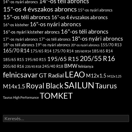
14″-os téli abroncs
14″-os nyári abroncs
15"-os 4 évszakos abroncs
15"-os nyári abroncs
15"-os téli abroncs
16"-os 4 évszakos abroncs
16"-os nyári abroncs
16"-os kisteher
16″-os téli abroncs
16"-os nyári kisteher abroncs
18"-os nyári abroncs
17″-os nyári abroncs
17″-os téli abroncs
18"-os téli abroncs
19"-os nyári abroncs
155/70 R13
20"-os nyári abroncs
165/70 R14
175/65 R14
175/70 R14
185/65 R14
185/60 R14
205/55 R16
195/65 R15
185/65 R15
195/60 R15
BMW
205/60 R16
245/40 R18
felnianya
235/45 R18
LEAO
felnicsavar
GT Radial
M12x1.5
M12x1.25
SAILUN
Royal Black
Taurus
M14x1.5
TOMKET
Taurus High Performance
Keresés: