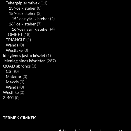
Tehergépjárművek
(11)
13"-os kisteher
(0)
15"-os kisteher
(3)
15"-os nyári kisteher
(2)
16"-os kisteher
(7)
16"-os nyári kisteher
(4)
TOMKET
(18)
TRIANGLE
(1)
Wanda
(0)
Westlake
(0)
Ideiglenes javító készlet
(1)
Jelenleg nincs készleten
(287)
QUAD abroncs
(0)
CST
(0)
Matador
(0)
Maxxis
(0)
Wanda
(0)
Westlike
(0)
Z-401
(0)
TERMÉK CÍMKÉK