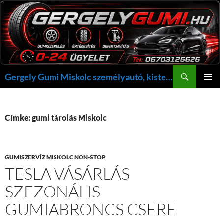
Kilépés
a
tartalomba
Keresés
Gergely Gumi Miskolc személyautó, kisteherautó gumi szerelés javítás +36703125626 NON-STOP ügyelet, gergelygumi@gergelygumi.hu
ELSŐDL
MENÜ
Címke: gumi tárolás Miskolc
GUMISZERVÍZ MISKOLC NON-STOP
TESLA VÁSÁRLÁS
SZEZONÁLIS
GUMIABRONCS CSERE