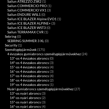
Sailun ATREZZO ZSR2
(1)
Sailun COMMERCIO PRO
(1)
Sailun COMMERCIO VX1
(3)
Sailun ENDURE WSL1
(0)
Sailun ICE BLAZER Alpine EVO1
(1)
Sailun ICE BLAZER ALPINE+
(3)
Sailun ICE BLAZER WST3
(0)
Sailun TERRAMAX CVR
(1)
Sebring
(0)
SEBRING SUMMER 3 XL
(0)
Security
(1)
Személygépjárművek
(175)
4 évszakos gumiabroncs személygépjárművekhez
(24)
13"-os 4 évszakos abroncs
(0)
14″-os 4 évszakos abroncs
(3)
15"-os 4 évszakos abroncs
(4)
16"-os 4 évszakos abroncs
(3)
17"-os 4 évszakos abroncs
(4)
18"-os 4 évszakos abroncs
(2)
19"-os 4 évszakos abroncs
(1)
Nyári gumiabroncs személygépjárművekhez
(27)
13"-os nyári abroncs
(3)
14″-os nyári abroncs
(2)
15″-os nyári abroncs
(3)
16″-os nyári abroncs
(4)