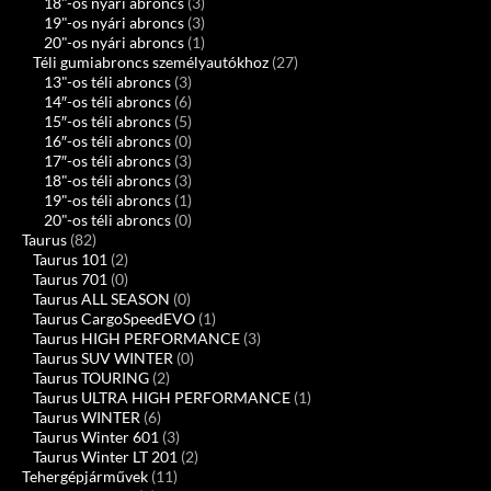
18"-os nyári abroncs
(3)
19"-os nyári abroncs
(3)
20"-os nyári abroncs
(1)
Téli gumiabroncs személyautókhoz
(27)
13"-os téli abroncs
(3)
14″-os téli abroncs
(6)
15″-os téli abroncs
(5)
16″-os téli abroncs
(0)
17″-os téli abroncs
(3)
18"-os téli abroncs
(3)
19"-os téli abroncs
(1)
20"-os téli abroncs
(0)
Taurus
(82)
Taurus 101
(2)
Taurus 701
(0)
Taurus ALL SEASON
(0)
Taurus CargoSpeedEVO
(1)
Taurus HIGH PERFORMANCE
(3)
Taurus SUV WINTER
(0)
Taurus TOURING
(2)
Taurus ULTRA HIGH PERFORMANCE
(1)
Taurus WINTER
(6)
Taurus Winter 601
(3)
Taurus Winter LT 201
(2)
Tehergépjárművek
(11)