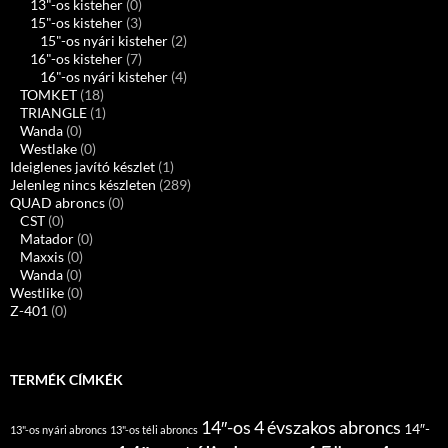
13"-os kisteher
(0)
15"-os kisteher
(3)
15"-os nyári kisteher
(2)
16"-os kisteher
(7)
16"-os nyári kisteher
(4)
TOMKET
(18)
TRIANGLE
(1)
Wanda
(0)
Westlake
(0)
Ideiglenes javító készlet
(1)
Jelenleg nincs készleten
(289)
QUAD abroncs
(0)
CST
(0)
Matador
(0)
Maxxis
(0)
Wanda
(0)
Westlike
(0)
Z-401
(0)
TERMÉK CÍMKÉK
14″-os 4 évszakos abroncs
14″-
13"-os nyári abroncs
13"-os téli abroncs