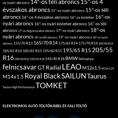
15"-os 4
14″-os téli abroncs
os nyári abroncs
évszakos abroncs
15"-os téli
15"-os nyári abroncs
abroncs
16"-os
16"-os 4 évszakos abroncs
16"-os kisteher
nyári abroncs
16"-os nyári kisteher abroncs
16″-os téli
18"-os
abroncs
17″-os nyári abroncs
17"-os négyévszakos abroncs
nyári abroncs
19"-os nyári abroncs
18"-os téli abroncs
20"-os nyári
165/70 R14
155/70 R13
175/65 R14
175/70 R14
abroncs
185/60 R14
205/55
195/65 R15
185/65 R14
185/65 R15
195/60 R15
R16
BMW
245/40 R18
felnianya
205/60 R16
235/45 R18
LEAO
felnicsavar
GT Radial
M12x1.5
M12x1.25
Royal Black
SAILUN
Taurus
M14x1.5
TOMKET
Taurus High Performance
ELEKTROMOS AUTÓ TÖLTŐKÁBEL ÉS FALI TÖLTŐ