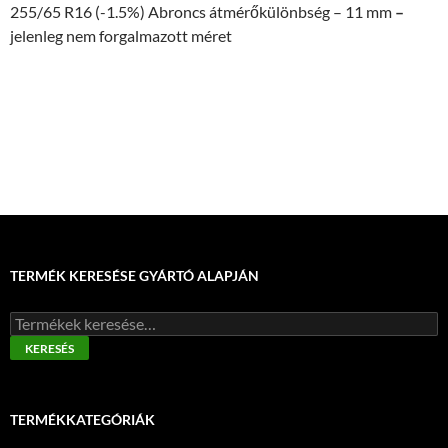
255/65 R16 (-1.5%) Abroncs átmérőkülönbség – 11 mm
–
jelenleg nem forgalmazott méret
TERMÉK KERESÉSE GYÁRTÓ ALAPJÁN
Keresés
a
KERESÉS
következőre:
TERMÉKKATEGÓRIÁK