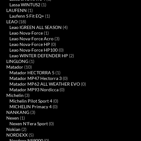
Lassa WINTUS2
(1)
LAUFENN
(1)
Laufenn S Fit EQ+
(1)
LEAO
(18)
Leao IGREEN ALL SEASON
(4)
Leao Nova-Force
(1)
Leao Nova-Force Acro
(3)
Leao Nova-Force HP
(0)
Leao Nova-Force HP100
(0)
Leao WINTER DEFENDER HP
(2)
LINGLONG
(1)
Matador
(10)
Matador HECTORRA 5
(1)
Matador MP47 Hectorra 3
(0)
Matador MP62 ALL WEATHER EVO
(0)
Matador MP93 Nordicca
(0)
Michelin
(3)
Michelin Pilot Sport 4
(0)
MICHELIN Primacy 4
(0)
NANKANG
(3)
Nexen
(1)
Nexen N'Fera Sport
(0)
Nokian
(2)
NORDEXX
(5)
Nordexx NS9000
(0)