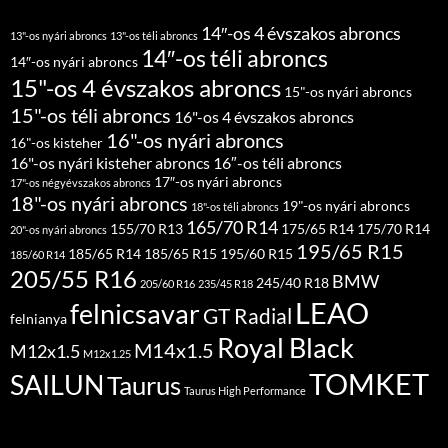
14″-os 4 évszakos abroncs
13"-os nyári abroncs
13"-os téli abroncs
14″-os téli abroncs
14″-os nyári abroncs
15"-os 4 évszakos abroncs
15"-os nyári abroncs
15"-os téli abroncs
16"-os 4 évszakos abroncs
16"-os nyári abroncs
16"-os kisteher
16"-os nyári kisteher abroncs
16″-os téli abroncs
17″-os nyári abroncs
17"-os négyévszakos abroncs
18"-os nyári abroncs
19"-os nyári abroncs
18"-os téli abroncs
165/70 R14
155/70 R13
175/65 R14
175/70 R14
20"-os nyári abroncs
195/65 R15
185/65 R14
185/65 R15
195/60 R15
185/60 R14
205/55 R16
BMW
245/40 R18
205/60 R16
235/45 R18
LEAO
felnicsavar
GT Radial
felnianya
Royal Black
M14x1.5
M12x1.5
M12x1.25
TOMKET
SAILUN
Taurus
Taurus High Performance