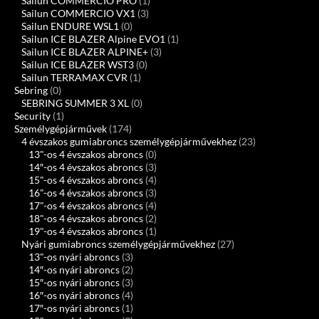
Sailun COMMERCIO PRO
(1)
Sailun COMMERCIO VX1
(3)
Sailun ENDURE WSL1
(0)
Sailun ICE BLAZER Alpine EVO1
(1)
Sailun ICE BLAZER ALPINE+
(3)
Sailun ICE BLAZER WST3
(0)
Sailun TERRAMAX CVR
(1)
Sebring
(0)
SEBRING SUMMER 3 XL
(0)
Security
(1)
Személygépjárművek
(174)
4 évszakos gumiabroncs személygépjárművekhez
(23)
13"-os 4 évszakos abroncs
(0)
14″-os 4 évszakos abroncs
(3)
15"-os 4 évszakos abroncs
(4)
16"-os 4 évszakos abroncs
(3)
17"-os 4 évszakos abroncs
(4)
18"-os 4 évszakos abroncs
(2)
19"-os 4 évszakos abroncs
(1)
Nyári gumiabroncs személygépjárművekhez
(27)
13"-os nyári abroncs
(3)
14″-os nyári abroncs
(2)
15″-os nyári abroncs
(3)
16″-os nyári abroncs
(4)
17″-os nyári abroncs
(1)