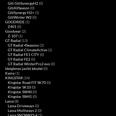
Giti GitiSynergyH2
(0)
GitiAllSeason
(0)
GitiSynergy H2+
(1)
GitiWinter W2
(0)
GOODRIDE
(1)
Z401
(0)
Goodyear
(2)
Z-107
(1)
GT Radial
(13)
GT Radial 4Seasons
(3)
GT Radial ClimateActive
(1)
GT Radial FE1 CITY
(0)
GT Radial FE2
(0)
GT Radial WinterPro2 evo
(0)
Ideiglenes javító készlet
(0)
Kama
(1)
KINGSTAR
(14)
Kingstar Road FIT SK70
(0)
Kingstar SK10
(0)
Kingstar SW40
(0)
Kingstar SW41
(0)
Lassa
(8)
Lassa Driveways
(0)
Lassa Multiways 2
(0)
Lassa SNOWAYS 4
(1)