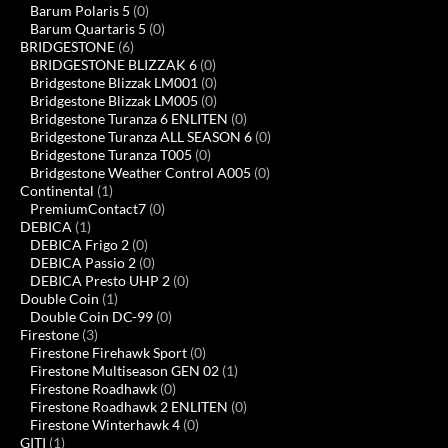
Barum Polaris 5
(0)
Barum Quartaris 5
(0)
BRIDGESTONE
(6)
BRIDGESTONE BLIZZAK 6
(0)
Bridgestone Blizzak LM001
(0)
Bridgestone Blizzak LM005
(0)
Bridgestone Turanza 6 ENLITEN
(0)
Bridgestone Turanza ALL SEASON 6
(0)
Bridgestone Turanza T005
(0)
Bridgestone Weather Control A005
(0)
Continental
(1)
PremiumContact7
(0)
DEBICA
(1)
DEBICA Frigo 2
(0)
DEBICA Passio 2
(0)
DEBICA Presto UHP 2
(0)
Double Coin
(1)
Double Coin DC-99
(0)
Firestone
(3)
Firestone Firehawk Sport
(0)
Firestone Multiseason GEN 02
(1)
Firestone Roadhawk
(0)
Firestone Roadhawk 2 ENLITEN
(0)
Firestone Winterhawk 4
(0)
GITI
(1)