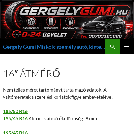
Kilépés
a
tartalomba
Keresés
Gergely Gumi Miskolc személyautó, kisteherautó gumi szerelés javítás +36703125626 NON-STOP ügyelet, gergelygumi@gergelygumi.hu
ELSŐDL
MENÜ
16″ ÁTMÉRŐ
Nem teljes méret tartományt tartalmazó adatok! A
váltóméretek a szerelési korlátok figyelembevételével.
185/50 R16
195/45 R16
Abroncs átmérőkülönbség -9 mm
195/45 R16