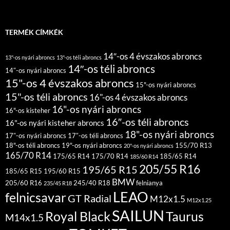
TERMÉK CÍMKÉK
14″-os 4 évszakos abroncs
13"-os nyári abroncs
13"-os téli abroncs
14″-os téli abroncs
14″-os nyári abroncs
15"-os 4 évszakos abroncs
15"-os nyári abroncs
15"-os téli abroncs
16"-os 4 évszakos abroncs
16"-os nyári abroncs
16"-os kisteher
16″-os téli abroncs
16"-os nyári kisteher abroncs
18"-os nyári abroncs
17″-os nyári abroncs
17″-os téli abroncs
18"-os téli abroncs
19"-os nyári abroncs
155/70 R13
20"-os nyári abroncs
165/70 R14
175/65 R14
175/70 R14
185/65 R14
185/60 R14
205/55 R16
195/65 R15
185/65 R15
195/60 R15
BMW
205/60 R16
245/40 R18
felnianya
235/45 R18
LEAO
felnicsavar
GT Radial
M12x1.5
M12x1.25
SAILUN
Royal Black
Taurus
M14x1.5