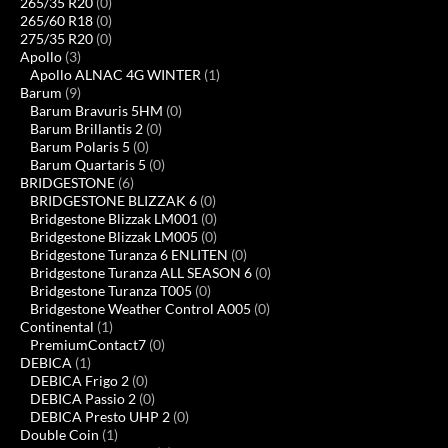
265/35 R20
(0)
265/60 R18
(0)
275/35 R20
(0)
Apollo
(3)
Apollo ALNAC 4G WINTER
(1)
Barum
(9)
Barum Bravuris 5HM
(0)
Barum Brillantis 2
(0)
Barum Polaris 5
(0)
Barum Quartaris 5
(0)
BRIDGESTONE
(6)
BRIDGESTONE BLIZZAK 6
(0)
Bridgestone Blizzak LM001
(0)
Bridgestone Blizzak LM005
(0)
Bridgestone Turanza 6 ENLITEN
(0)
Bridgestone Turanza ALL SEASON 6
(0)
Bridgestone Turanza T005
(0)
Bridgestone Weather Control A005
(0)
Continental
(1)
PremiumContact7
(0)
DEBICA
(1)
DEBICA Frigo 2
(0)
DEBICA Passio 2
(0)
DEBICA Presto UHP 2
(0)
Double Coin
(1)