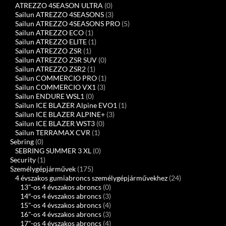
ATREZZO 4SEASON ULTRA
(0)
Sailun ATREZZO 4SEASONS
(3)
Sailun ATREZZO 4SEASONS PRO
(5)
Sailun ATREZZO ECO
(1)
Sailun ATREZZO ELITE
(1)
Sailun ATREZZO ZSR
(1)
Sailun ATREZZO ZSR SUV
(0)
Sailun ATREZZO ZSR2
(1)
Sailun COMMERCIO PRO
(1)
Sailun COMMERCIO VX1
(3)
Sailun ENDURE WSL1
(0)
Sailun ICE BLAZER Alpine EVO1
(1)
Sailun ICE BLAZER ALPINE+
(3)
Sailun ICE BLAZER WST3
(0)
Sailun TERRAMAX CVR
(1)
Sebring
(0)
SEBRING SUMMER 3 XL
(0)
Security
(1)
Személygépjárművek
(175)
4 évszakos gumiabroncs személygépjárművekhez
(24)
13"-os 4 évszakos abroncs
(0)
14″-os 4 évszakos abroncs
(3)
15"-os 4 évszakos abroncs
(4)
16"-os 4 évszakos abroncs
(3)
17"-os 4 évszakos abroncs
(4)