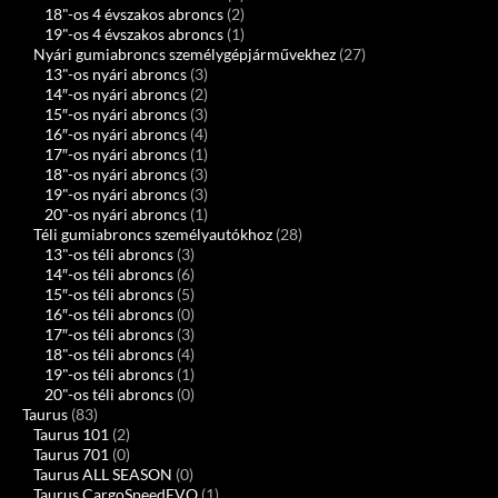
18"-os 4 évszakos abroncs
(2)
19"-os 4 évszakos abroncs
(1)
Nyári gumiabroncs személygépjárművekhez
(27)
13"-os nyári abroncs
(3)
14″-os nyári abroncs
(2)
15″-os nyári abroncs
(3)
16″-os nyári abroncs
(4)
17″-os nyári abroncs
(1)
18"-os nyári abroncs
(3)
19"-os nyári abroncs
(3)
20"-os nyári abroncs
(1)
Téli gumiabroncs személyautókhoz
(28)
13"-os téli abroncs
(3)
14″-os téli abroncs
(6)
15″-os téli abroncs
(5)
16″-os téli abroncs
(0)
17″-os téli abroncs
(3)
18"-os téli abroncs
(4)
19"-os téli abroncs
(1)
20"-os téli abroncs
(0)
Taurus
(83)
Taurus 101
(2)
Taurus 701
(0)
Taurus ALL SEASON
(0)
Taurus CargoSpeedEVO
(1)