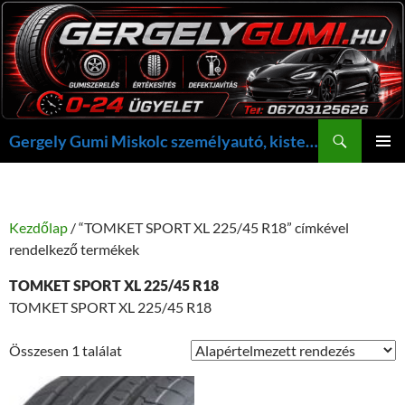
Kilépés
a
tartalomba
Keresés
Gergely Gumi Miskolc személyautó, kisteherautó gumi szerelés javítás +36703125626 NON-STOP ügyelet, gergelygumi@gergelygumi.hu
ELSŐDL
MENÜ
Kezdőlap
/ “TOMKET SPORT XL 225/45 R18” címkével
rendelkező termékek
TOMKET SPORT XL 225/45 R18
TOMKET SPORT XL 225/45 R18
Összesen 1 találat