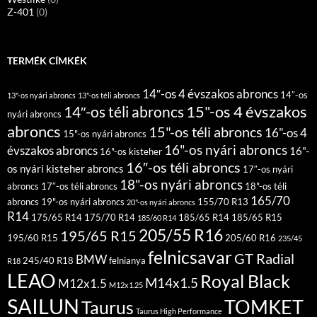
Z-401
(0)
TERMÉK CÍMKÉK
14″-os 4 évszakos abroncs
14″-os
13"-os nyári abroncs
13"-os téli abroncs
15"-os 4 évszakos
14″-os téli abroncs
nyári abroncs
abroncs
15"-os téli abroncs
16"-os 4
15"-os nyári abroncs
16"-os nyári abroncs
évszakos abroncs
16"-
16"-os kisteher
16″-os téli abroncs
os nyári kisteher abroncs
17″-os nyári
18"-os nyári abroncs
abroncs
17″-os téli abroncs
18"-os téli
165/70
abroncs
19"-os nyári abroncs
155/70 R13
20"-os nyári abroncs
R14
175/65 R14
175/70 R14
185/65 R14
185/65 R15
185/60 R14
205/55 R16
195/65 R15
195/60 R15
205/60 R16
235/45
felnicsavar
GT Radial
BMW
245/40 R18
felnianya
R18
LEAO
Royal Black
M14x1.5
M12x1.5
M12x1.25
SAILUN
TOMKET
Taurus
Taurus High Performance