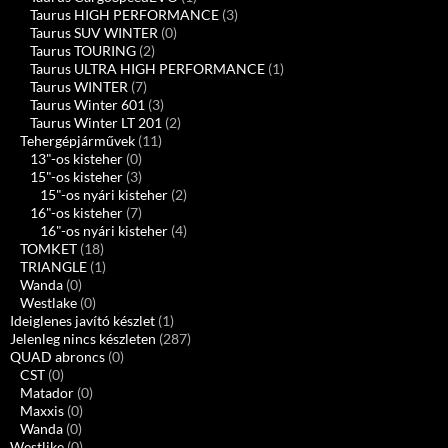
Taurus HIGH PERFORMANCE
(3)
Taurus SUV WINTER
(0)
Taurus TOURING
(2)
Taurus ULTRA HIGH PERFORMANCE
(1)
Taurus WINTER
(7)
Taurus Winter 601
(3)
Taurus Winter LT 201
(2)
Tehergépjárművek
(11)
13"-os kisteher
(0)
15"-os kisteher
(3)
15"-os nyári kisteher
(2)
16"-os kisteher
(7)
16"-os nyári kisteher
(4)
TOMKET
(18)
TRIANGLE
(1)
Wanda
(0)
Westlake
(0)
Ideiglenes javító készlet
(1)
Jelenleg nincs készleten
(287)
QUAD abroncs
(0)
CST
(0)
Matador
(0)
Maxxis
(0)
Wanda
(0)
Westlike
(0)