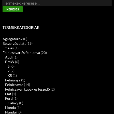
Keresés
a
KERESÉS
következőre:
TERMÉKKATEGÓRIÁK
Agregátorok
(0)
Beszerzés alatt
(19)
Emelés
(1)
Felnicsavar és felnianya
(20)
Audi
(1)
BMW
(6)
5
(0)
7
(2)
X5
(1)
Felnianya
(3)
Felnicsavar
(14)
Felnicsavar kupak és leszedő
(2)
Fiat
(1)
Ford
(1)
Galaxy
(0)
Honda
(1)
Hundai
(0)