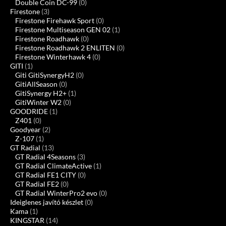
Double Coin DC-99
(0)
Firestone
(3)
Firestone Firehawk Sport
(0)
Firestone Multiseason GEN 02
(1)
Firestone Roadhawk
(0)
Firestone Roadhawk 2 ENLITEN
(0)
Firestone Winterhawk 4
(0)
GITI
(1)
Giti GitiSynergyH2
(0)
GitiAllSeason
(0)
GitiSynergy H2+
(1)
GitiWinter W2
(0)
GOODRIDE
(1)
Z401
(0)
Goodyear
(2)
Z-107
(1)
GT Radial
(13)
GT Radial 4Seasons
(3)
GT Radial ClimateActive
(1)
GT Radial FE1 CITY
(0)
GT Radial FE2
(0)
GT Radial WinterPro2 evo
(0)
Ideiglenes javító készlet
(0)
Kama
(1)
KINGSTAR
(14)