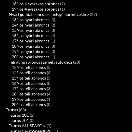
18"-os 4 évszakos abroncs
(2)
19"-os 4 évszakos abroncs
(1)
Nyári gumiabroncs személygépjárművekhez
(27)
13"-os nyári abroncs
(3)
14″-os nyári abroncs
(2)
15″-os nyári abroncs
(3)
16″-os nyári abroncs
(4)
17″-os nyári abroncs
(1)
18"-os nyári abroncs
(3)
19"-os nyári abroncs
(3)
20"-os nyári abroncs
(1)
Téli gumiabroncs személyautókhoz
(28)
13"-os téli abroncs
(3)
14″-os téli abroncs
(6)
15″-os téli abroncs
(5)
16″-os téli abroncs
(0)
17″-os téli abroncs
(3)
18"-os téli abroncs
(4)
19"-os téli abroncs
(1)
20"-os téli abroncs
(0)
Taurus
(83)
Taurus 101
(2)
Taurus 701
(0)
Taurus ALL SEASON
(0)
Taurus CargoSpeedEVO
(1)