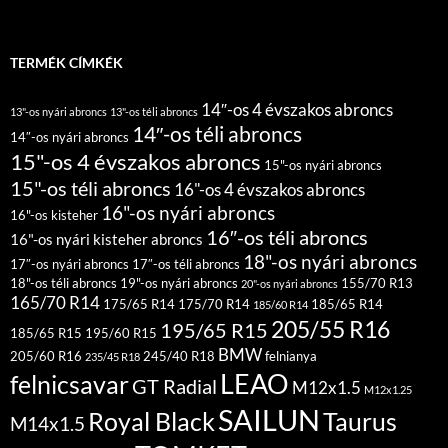
TERMÉK CÍMKÉK
14″-os 4 évszakos abroncs
13"-os nyári abroncs
13"-os téli abroncs
14″-os téli abroncs
14″-os nyári abroncs
15"-os 4 évszakos abroncs
15"-os nyári abroncs
15"-os téli abroncs
16"-os 4 évszakos abroncs
16"-os nyári abroncs
16"-os kisteher
16″-os téli abroncs
16"-os nyári kisteher abroncs
18"-os nyári abroncs
17″-os nyári abroncs
17″-os téli abroncs
18"-os téli abroncs
19"-os nyári abroncs
155/70 R13
20"-os nyári abroncs
165/70 R14
175/65 R14
175/70 R14
185/65 R14
185/60 R14
205/55 R16
195/65 R15
185/65 R15
195/60 R15
BMW
205/60 R16
245/40 R18
felnianya
235/45 R18
LEAO
felnicsavar
GT Radial
M12x1.5
M12x1.25
SAILUN
Royal Black
Taurus
M14x1.5