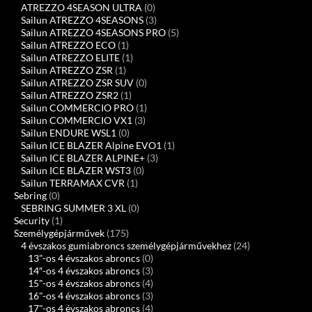
ATREZZO 4SEASON ULTRA
(0)
Sailun ATREZZO 4SEASONS
(3)
Sailun ATREZZO 4SEASONS PRO
(5)
Sailun ATREZZO ECO
(1)
Sailun ATREZZO ELITE
(1)
Sailun ATREZZO ZSR
(1)
Sailun ATREZZO ZSR SUV
(0)
Sailun ATREZZO ZSR2
(1)
Sailun COMMERCIO PRO
(1)
Sailun COMMERCIO VX1
(3)
Sailun ENDURE WSL1
(0)
Sailun ICE BLAZER Alpine EVO1
(1)
Sailun ICE BLAZER ALPINE+
(3)
Sailun ICE BLAZER WST3
(0)
Sailun TERRAMAX CVR
(1)
Sebring
(0)
SEBRING SUMMER 3 XL
(0)
Security
(1)
Személygépjárművek
(175)
4 évszakos gumiabroncs személygépjárművekhez
(24)
13"-os 4 évszakos abroncs
(0)
14″-os 4 évszakos abroncs
(3)
15"-os 4 évszakos abroncs
(4)
16"-os 4 évszakos abroncs
(3)
17"-os 4 évszakos abroncs
(4)