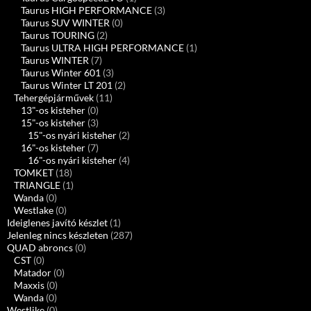
Taurus HIGH PERFORMANCE
(3)
Taurus SUV WINTER
(0)
Taurus TOURING
(2)
Taurus ULTRA HIGH PERFORMANCE
(1)
Taurus WINTER
(7)
Taurus Winter 601
(3)
Taurus Winter LT 201
(2)
Tehergépjárművek
(11)
13"-os kisteher
(0)
15"-os kisteher
(3)
15"-os nyári kisteher
(2)
16"-os kisteher
(7)
16"-os nyári kisteher
(4)
TOMKET
(18)
TRIANGLE
(1)
Wanda
(0)
Westlake
(0)
Ideiglenes javító készlet
(1)
Jelenleg nincs készleten
(287)
QUAD abroncs
(0)
CST
(0)
Matador
(0)
Maxxis
(0)
Wanda
(0)
Westlike
(0)