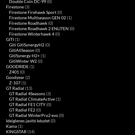
Double Coin DC-99
(0)
Firestone
(3)
Firestone Firehawk Sport
(0)
Firestone Multiseason GEN 02
(1)
Firestone Roadhawk
(0)
Firestone Roadhawk 2 ENLITEN
(0)
Firestone Winterhawk 4
(0)
GITI
(1)
Giti GitiSynergyH2
(0)
GitiAllSeason
(0)
GitiSynergy H2+
(1)
GitiWinter W2
(0)
GOODRIDE
(1)
Z401
(0)
Goodyear
(2)
Z-107
(1)
GT Radial
(13)
GT Radial 4Seasons
(3)
GT Radial ClimateActive
(1)
GT Radial FE1 CITY
(0)
GT Radial FE2
(0)
GT Radial WinterPro2 evo
(0)
Ideiglenes javító készlet
(0)
Kama
(1)
KINGSTAR
(14)