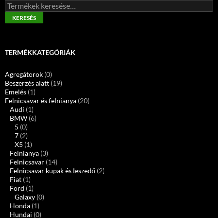
Keresés
a
KERESÉS
következőre:
TERMÉKKATEGÓRIÁK
Agregátorok
(0)
Beszerzés alatt
(19)
Emelés
(1)
Felnicsavar és felnianya
(20)
Audi
(1)
BMW
(6)
5
(0)
7
(2)
X5
(1)
Felnianya
(3)
Felnicsavar
(14)
Felnicsavar kupak és leszedő
(2)
Fiat
(1)
Ford
(1)
Galaxy
(0)
Honda
(1)
Hundai
(0)