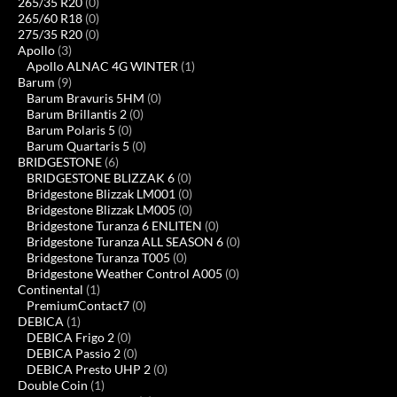
265/35 R20
(0)
265/60 R18
(0)
275/35 R20
(0)
Apollo
(3)
Apollo ALNAC 4G WINTER
(1)
Barum
(9)
Barum Bravuris 5HM
(0)
Barum Brillantis 2
(0)
Barum Polaris 5
(0)
Barum Quartaris 5
(0)
BRIDGESTONE
(6)
BRIDGESTONE BLIZZAK 6
(0)
Bridgestone Blizzak LM001
(0)
Bridgestone Blizzak LM005
(0)
Bridgestone Turanza 6 ENLITEN
(0)
Bridgestone Turanza ALL SEASON 6
(0)
Bridgestone Turanza T005
(0)
Bridgestone Weather Control A005
(0)
Continental
(1)
PremiumContact7
(0)
DEBICA
(1)
DEBICA Frigo 2
(0)
DEBICA Passio 2
(0)
DEBICA Presto UHP 2
(0)
Double Coin
(1)