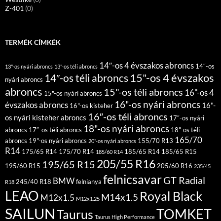
Z-401
(0)
TERMÉK CÍMKÉK
14″-os 4 évszakos abroncs
14″-os
13"-os nyári abroncs
13"-os téli abroncs
15"-os 4 évszakos
14″-os téli abroncs
nyári abroncs
abroncs
15"-os téli abroncs
16"-os 4
15"-os nyári abroncs
16"-os nyári abroncs
évszakos abroncs
16"-
16"-os kisteher
16″-os téli abroncs
os nyári kisteher abroncs
17″-os nyári
18"-os nyári abroncs
abroncs
17″-os téli abroncs
18"-os téli
165/70
abroncs
19"-os nyári abroncs
155/70 R13
20"-os nyári abroncs
R14
175/65 R14
175/70 R14
185/65 R14
185/65 R15
185/60 R14
205/55 R16
195/65 R15
195/60 R15
205/60 R16
235/45
felnicsavar
GT Radial
BMW
245/40 R18
felnianya
R18
LEAO
Royal Black
M14x1.5
M12x1.5
M12x1.25
SAILUN
TOMKET
Taurus
Taurus High Performance