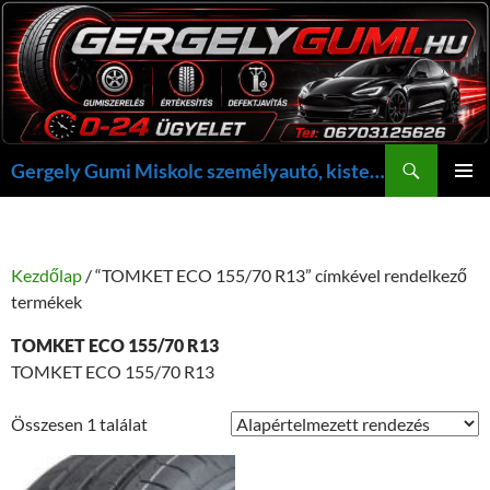
Kilépés
a
tartalomba
Keresés
Gergely Gumi Miskolc személyautó, kisteherautó gumi szerelés javítás +36703125626 NON-STOP ügyelet, gergelygumi@gergelygumi.hu
ELSŐDL
MENÜ
Kezdőlap
/ “TOMKET ECO 155/70 R13” címkével rendelkező
termékek
TOMKET ECO 155/70 R13
TOMKET ECO 155/70 R13
Összesen 1 találat