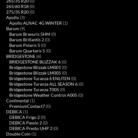
265/35 R20
(0)
265/60 R18
(0)
275/35 R20
(0)
Apollo
(3)
Apollo ALNAC 4G WINTER
(1)
Barum
(9)
Barum Bravuris 5HM
(0)
Barum Brillantis 2
(0)
Barum Polaris 5
(0)
Barum Quartaris 5
(0)
BRIDGESTONE
(6)
BRIDGESTONE BLIZZAK 6
(0)
Bridgestone Blizzak LM001
(0)
Bridgestone Blizzak LM005
(0)
Bridgestone Turanza 6 ENLITEN
(0)
Bridgestone Turanza ALL SEASON 6
(0)
Bridgestone Turanza T005
(0)
Bridgestone Weather Control A005
(0)
Continental
(1)
PremiumContact7
(0)
DEBICA
(1)
DEBICA Frigo 2
(0)
DEBICA Passio 2
(0)
DEBICA Presto UHP 2
(0)
Double Coin
(1)