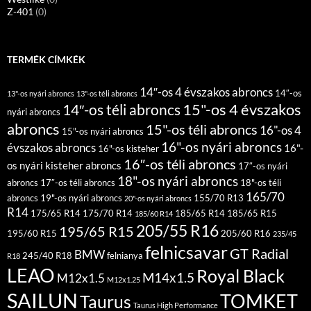
Z-401
(0)
TERMÉK CÍMKÉK
14″-os 4 évszakos abroncs
14″-os
13"-os nyári abroncs
13"-os téli abroncs
15"-os 4 évszakos
14″-os téli abroncs
nyári abroncs
abroncs
15"-os téli abroncs
16"-os 4
15"-os nyári abroncs
16"-os nyári abroncs
évszakos abroncs
16"-
16"-os kisteher
16″-os téli abroncs
os nyári kisteher abroncs
17″-os nyári
18"-os nyári abroncs
abroncs
17″-os téli abroncs
18"-os téli
165/70
abroncs
19"-os nyári abroncs
155/70 R13
20"-os nyári abroncs
R14
175/65 R14
175/70 R14
185/65 R14
185/65 R15
185/60 R14
205/55 R16
195/65 R15
195/60 R15
205/60 R16
235/45
felnicsavar
GT Radial
BMW
245/40 R18
felnianya
R18
LEAO
Royal Black
M14x1.5
M12x1.5
M12x1.25
SAILUN
TOMKET
Taurus
Taurus High Performance