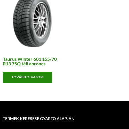
Taurus Winter 601 155/70
R13 75Q téli abroncs
TOVÁBB OLVASOM
TERMÉK KERESÉSE GYÁRTÓ ALAPJÁN