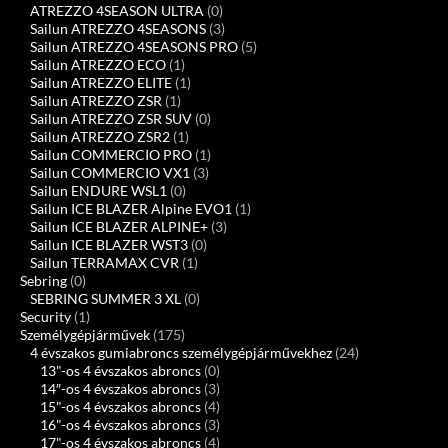
ATREZZO 4SEASON ULTRA
(0)
Sailun ATREZZO 4SEASONS
(3)
Sailun ATREZZO 4SEASONS PRO
(5)
Sailun ATREZZO ECO
(1)
Sailun ATREZZO ELITE
(1)
Sailun ATREZZO ZSR
(1)
Sailun ATREZZO ZSR SUV
(0)
Sailun ATREZZO ZSR2
(1)
Sailun COMMERCIO PRO
(1)
Sailun COMMERCIO VX1
(3)
Sailun ENDURE WSL1
(0)
Sailun ICE BLAZER Alpine EVO1
(1)
Sailun ICE BLAZER ALPINE+
(3)
Sailun ICE BLAZER WST3
(0)
Sailun TERRAMAX CVR
(1)
Sebring
(0)
SEBRING SUMMER 3 XL
(0)
Security
(1)
Személygépjárművek
(175)
4 évszakos gumiabroncs személygépjárművekhez
(24)
13"-os 4 évszakos abroncs
(0)
14″-os 4 évszakos abroncs
(3)
15"-os 4 évszakos abroncs
(4)
16"-os 4 évszakos abroncs
(3)
17"-os 4 évszakos abroncs
(4)