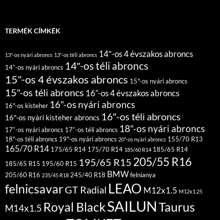
TERMÉK CÍMKÉK
14″-os 4 évszakos abroncs
13"-os nyári abroncs
13"-os téli abroncs
14″-os téli abroncs
14″-os nyári abroncs
15"-os 4 évszakos abroncs
15"-os nyári abroncs
15"-os téli abroncs
16"-os 4 évszakos abroncs
16"-os nyári abroncs
16"-os kisteher
16″-os téli abroncs
16"-os nyári kisteher abroncs
18"-os nyári abroncs
17″-os nyári abroncs
17″-os téli abroncs
18"-os téli abroncs
19"-os nyári abroncs
155/70 R13
20"-os nyári abroncs
165/70 R14
175/65 R14
175/70 R14
185/65 R14
185/60 R14
205/55 R16
195/65 R15
185/65 R15
195/60 R15
BMW
205/60 R16
245/40 R18
felnianya
235/45 R18
LEAO
felnicsavar
GT Radial
M12x1.5
M12x1.25
SAILUN
Royal Black
Taurus
M14x1.5