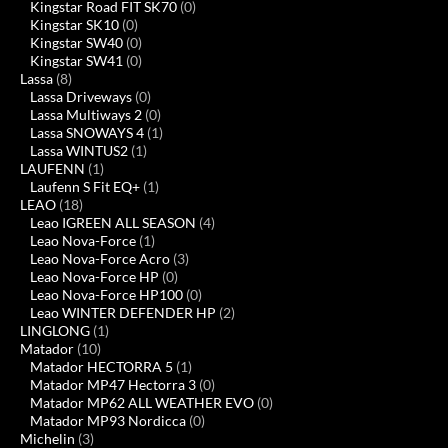
Kingstar Road FIT SK70
(0)
Kingstar SK10
(0)
Kingstar SW40
(0)
Kingstar SW41
(0)
Lassa
(8)
Lassa Driveways
(0)
Lassa Multiways 2
(0)
Lassa SNOWAYS 4
(1)
Lassa WINTUS2
(1)
LAUFENN
(1)
Laufenn S Fit EQ+
(1)
LEAO
(18)
Leao IGREEN ALL SEASON
(4)
Leao Nova-Force
(1)
Leao Nova-Force Acro
(3)
Leao Nova-Force HP
(0)
Leao Nova-Force HP100
(0)
Leao WINTER DEFENDER HP
(2)
LINGLONG
(1)
Matador
(10)
Matador HECTORRA 5
(1)
Matador MP47 Hectorra 3
(0)
Matador MP62 ALL WEATHER EVO
(0)
Matador MP93 Nordicca
(0)
Michelin
(3)