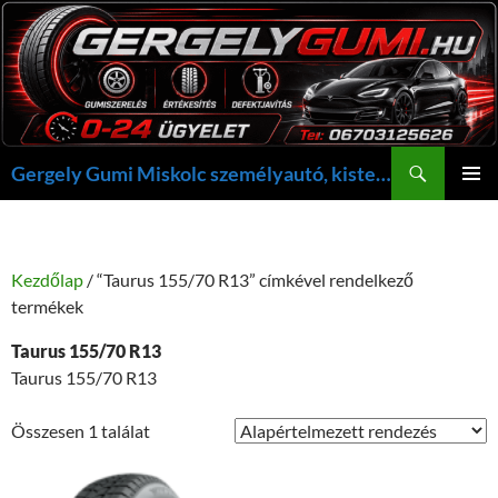
Kilépés
a
tartalomba
Keresés
Gergely Gumi Miskolc személyautó, kisteherautó gumi szerelés javítás +36703125626 NON-STOP ügyelet, gergelygumi@gergelygumi.hu
ELSŐDL
MENÜ
Kezdőlap
/ “Taurus 155/70 R13” címkével rendelkező
termékek
Taurus 155/70 R13
Taurus 155/70 R13
Összesen 1 találat