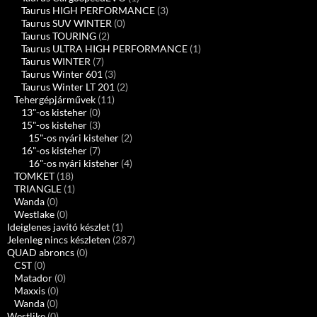
Taurus HIGH PERFORMANCE
(3)
Taurus SUV WINTER
(0)
Taurus TOURING
(2)
Taurus ULTRA HIGH PERFORMANCE
(1)
Taurus WINTER
(7)
Taurus Winter 601
(3)
Taurus Winter LT 201
(2)
Tehergépjárművek
(11)
13"-os kisteher
(0)
15"-os kisteher
(3)
15"-os nyári kisteher
(2)
16"-os kisteher
(7)
16"-os nyári kisteher
(4)
TOMKET
(18)
TRIANGLE
(1)
Wanda
(0)
Westlake
(0)
Ideiglenes javító készlet
(1)
Jelenleg nincs készleten
(287)
QUAD abroncs
(0)
CST
(0)
Matador
(0)
Maxxis
(0)
Wanda
(0)
Westlike
(0)