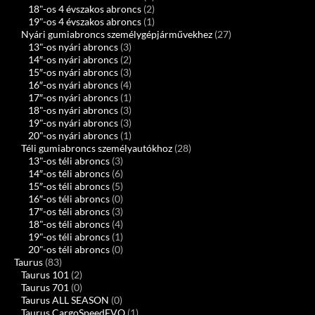
18"-os 4 évszakos abroncs
(2)
19"-os 4 évszakos abroncs
(1)
Nyári gumiabroncs személygépjárművekhez
(27)
13"-os nyári abroncs
(3)
14″-os nyári abroncs
(2)
15″-os nyári abroncs
(3)
16″-os nyári abroncs
(4)
17″-os nyári abroncs
(1)
18"-os nyári abroncs
(3)
19"-os nyári abroncs
(3)
20"-os nyári abroncs
(1)
Téli gumiabroncs személyautókhoz
(28)
13"-os téli abroncs
(3)
14″-os téli abroncs
(6)
15″-os téli abroncs
(5)
16″-os téli abroncs
(0)
17″-os téli abroncs
(3)
18"-os téli abroncs
(4)
19"-os téli abroncs
(1)
20"-os téli abroncs
(0)
Taurus
(83)
Taurus 101
(2)
Taurus 701
(0)
Taurus ALL SEASON
(0)
Taurus CargoSpeedEVO
(1)