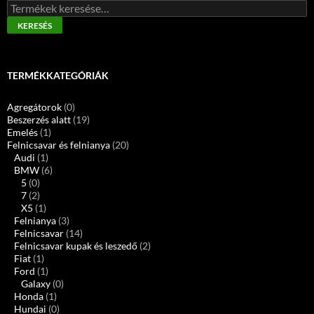
Keresés
a
KERESÉS
következőre:
TERMÉKKATEGÓRIÁK
Agregátorok
(0)
Beszerzés alatt
(19)
Emelés
(1)
Felnicsavar és felnianya
(20)
Audi
(1)
BMW
(6)
5
(0)
7
(2)
X5
(1)
Felnianya
(3)
Felnicsavar
(14)
Felnicsavar kupak és leszedő
(2)
Fiat
(1)
Ford
(1)
Galaxy
(0)
Honda
(1)
Hundai
(0)