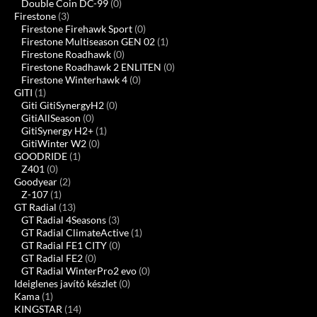
Double Coin DC-99
(0)
Firestone
(3)
Firestone Firehawk Sport
(0)
Firestone Multiseason GEN 02
(1)
Firestone Roadhawk
(0)
Firestone Roadhawk 2 ENLITEN
(0)
Firestone Winterhawk 4
(0)
GITI
(1)
Giti GitiSynergyH2
(0)
GitiAllSeason
(0)
GitiSynergy H2+
(1)
GitiWinter W2
(0)
GOODRIDE
(1)
Z401
(0)
Goodyear
(2)
Z-107
(1)
GT Radial
(13)
GT Radial 4Seasons
(3)
GT Radial ClimateActive
(1)
GT Radial FE1 CITY
(0)
GT Radial FE2
(0)
GT Radial WinterPro2 evo
(0)
Ideiglenes javító készlet
(0)
Kama
(1)
KINGSTAR
(14)