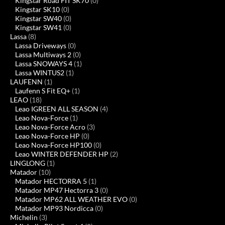
Kingstar Road FIT SK70
(0)
Kingstar SK10
(0)
Kingstar SW40
(0)
Kingstar SW41
(0)
Lassa
(8)
Lassa Driveways
(0)
Lassa Multiways 2
(0)
Lassa SNOWAYS 4
(1)
Lassa WINTUS2
(1)
LAUFENN
(1)
Laufenn S Fit EQ+
(1)
LEAO
(18)
Leao IGREEN ALL SEASON
(4)
Leao Nova-Force
(1)
Leao Nova-Force Acro
(3)
Leao Nova-Force HP
(0)
Leao Nova-Force HP100
(0)
Leao WINTER DEFENDER HP
(2)
LINGLONG
(1)
Matador
(10)
Matador HECTORRA 5
(1)
Matador MP47 Hectorra 3
(0)
Matador MP62 ALL WEATHER EVO
(0)
Matador MP93 Nordicca
(0)
Michelin
(3)