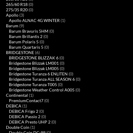
265/60 R18
(0)
275/35 R20
(0)
Apollo
(3)
Apollo ALNAC 4G WINTER
(1)
Barum
(9)
Barum Bravuris 5HM
(0)
Barum Brillantis 2
(0)
Barum Polaris 5
(0)
Barum Quartaris 5
(0)
BRIDGESTONE
(6)
BRIDGESTONE BLIZZAK 6
(0)
Bridgestone Blizzak LM001
(0)
Bridgestone Blizzak LM005
(0)
Bridgestone Turanza 6 ENLITEN
(0)
Bridgestone Turanza ALL SEASON 6
(0)
Bridgestone Turanza T005
(0)
Bridgestone Weather Control A005
(0)
Continental
(1)
PremiumContact7
(0)
DEBICA
(1)
DEBICA Frigo 2
(0)
DEBICA Passio 2
(0)
DEBICA Presto UHP 2
(0)
Double Coin
(1)
Double Coin DC-99
(0)