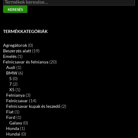
Keresés
a
KERESÉS
következőre:
TERMÉKKATEGÓRIÁK
Agregátorok
(0)
Beszerzés alatt
(19)
Emelés
(1)
Felnicsavar és felnianya
(20)
Audi
(1)
BMW
(6)
5
(0)
7
(2)
X5
(1)
Felnianya
(3)
Felnicsavar
(14)
Felnicsavar kupak és leszedő
(2)
Fiat
(1)
Ford
(1)
Galaxy
(0)
Honda
(1)
Hundai
(0)