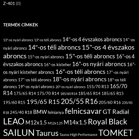
Z-401
(0)
TERMÉK CÍMKÉK
14″-os 4 évszakos abroncs
14″-os
13"-os nyári abroncs
13"-os téli abroncs
15"-os 4 évszakos
14″-os téli abroncs
nyári abroncs
abroncs
15"-os téli abroncs
16"-os 4
15"-os nyári abroncs
16"-os nyári abroncs
évszakos abroncs
16"-
16"-os kisteher
16″-os téli abroncs
os nyári kisteher abroncs
17″-os nyári
18"-os nyári abroncs
abroncs
17″-os téli abroncs
18"-os téli
165/70
abroncs
19"-os nyári abroncs
155/70 R13
20"-os nyári abroncs
R14
175/65 R14
175/70 R14
185/65 R14
185/65 R15
185/60 R14
205/55 R16
195/65 R15
195/60 R15
205/60 R16
235/45
felnicsavar
GT Radial
BMW
245/40 R18
felnianya
R18
LEAO
Royal Black
M14x1.5
M12x1.5
M12x1.25
SAILUN
TOMKET
Taurus
Taurus High Performance