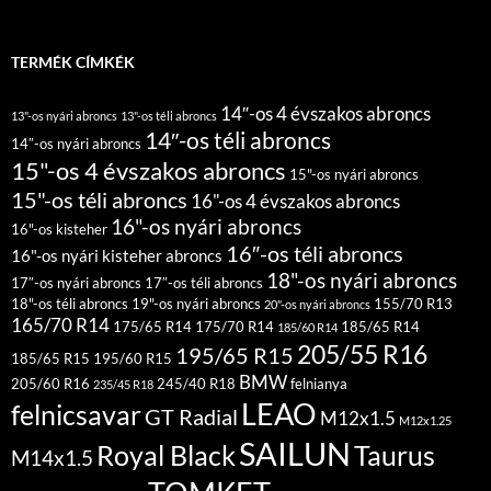
TERMÉK CÍMKÉK
14″-os 4 évszakos abroncs
13"-os nyári abroncs
13"-os téli abroncs
14″-os téli abroncs
14″-os nyári abroncs
15"-os 4 évszakos abroncs
15"-os nyári abroncs
15"-os téli abroncs
16"-os 4 évszakos abroncs
16"-os nyári abroncs
16"-os kisteher
16″-os téli abroncs
16"-os nyári kisteher abroncs
18"-os nyári abroncs
17″-os nyári abroncs
17″-os téli abroncs
18"-os téli abroncs
19"-os nyári abroncs
155/70 R13
20"-os nyári abroncs
165/70 R14
175/65 R14
175/70 R14
185/65 R14
185/60 R14
205/55 R16
195/65 R15
185/65 R15
195/60 R15
BMW
205/60 R16
245/40 R18
felnianya
235/45 R18
LEAO
felnicsavar
GT Radial
M12x1.5
M12x1.25
SAILUN
Royal Black
Taurus
M14x1.5