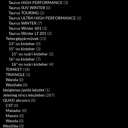
Taurus HIGH PERFORMANCE
(3)
Taurus SUV WINTER
(0)
Taurus TOURING
(2)
Taurus ULTRA HIGH PERFORMANCE
(1)
Taurus WINTER
(7)
Taurus Winter 601
(3)
Taurus Winter LT 201
(2)
Tehergépjárművek
(11)
13"-os kisteher
(0)
15"-os kisteher
(3)
15"-os nyári kisteher
(2)
16"-os kisteher
(7)
16"-os nyári kisteher
(4)
TOMKET
(18)
TRIANGLE
(1)
Wanda
(0)
Westlake
(0)
Ideiglenes javító készlet
(1)
Jelenleg nincs készleten
(287)
QUAD abroncs
(0)
CST
(0)
Matador
(0)
Maxxis
(0)
Wanda
(0)
Westlike
(0)