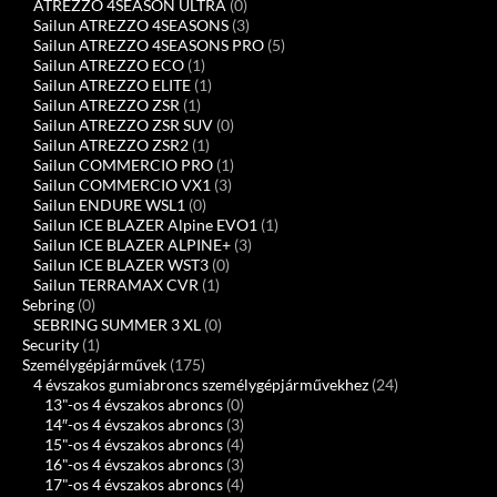
ATREZZO 4SEASON ULTRA
(0)
Sailun ATREZZO 4SEASONS
(3)
Sailun ATREZZO 4SEASONS PRO
(5)
Sailun ATREZZO ECO
(1)
Sailun ATREZZO ELITE
(1)
Sailun ATREZZO ZSR
(1)
Sailun ATREZZO ZSR SUV
(0)
Sailun ATREZZO ZSR2
(1)
Sailun COMMERCIO PRO
(1)
Sailun COMMERCIO VX1
(3)
Sailun ENDURE WSL1
(0)
Sailun ICE BLAZER Alpine EVO1
(1)
Sailun ICE BLAZER ALPINE+
(3)
Sailun ICE BLAZER WST3
(0)
Sailun TERRAMAX CVR
(1)
Sebring
(0)
SEBRING SUMMER 3 XL
(0)
Security
(1)
Személygépjárművek
(175)
4 évszakos gumiabroncs személygépjárművekhez
(24)
13"-os 4 évszakos abroncs
(0)
14″-os 4 évszakos abroncs
(3)
15"-os 4 évszakos abroncs
(4)
16"-os 4 évszakos abroncs
(3)
17"-os 4 évszakos abroncs
(4)