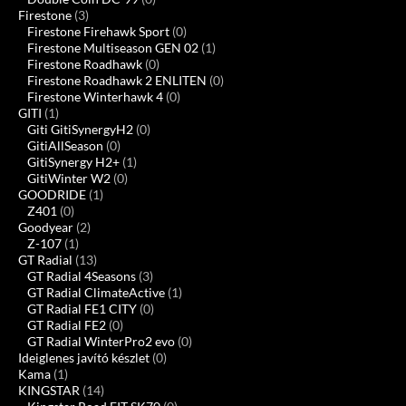
Firestone
(3)
Firestone Firehawk Sport
(0)
Firestone Multiseason GEN 02
(1)
Firestone Roadhawk
(0)
Firestone Roadhawk 2 ENLITEN
(0)
Firestone Winterhawk 4
(0)
GITI
(1)
Giti GitiSynergyH2
(0)
GitiAllSeason
(0)
GitiSynergy H2+
(1)
GitiWinter W2
(0)
GOODRIDE
(1)
Z401
(0)
Goodyear
(2)
Z-107
(1)
GT Radial
(13)
GT Radial 4Seasons
(3)
GT Radial ClimateActive
(1)
GT Radial FE1 CITY
(0)
GT Radial FE2
(0)
GT Radial WinterPro2 evo
(0)
Ideiglenes javító készlet
(0)
Kama
(1)
KINGSTAR
(14)