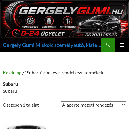
Kilépés
a
tartalomba
Keresés
Gergely Gumi Miskolc személyautó, kisteherautó gumi szerelés javítás +36703125626 NON-STOP ügyelet, gergelygumi@gergelygumi.hu
ELSŐDL
MENÜ
Kezdőlap
/ “Subaru” címkével rendelkező termékek
Subaru
Subaru
Összesen 1 találat