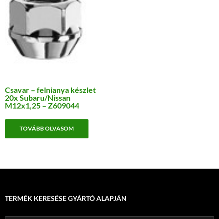
Csavar – felnianya készlet
20x Subaru/Nissan
M12x1,25 – Z609044
TOVÁBB OLVASOM
TERMÉK KERESÉSE GYÁRTÓ ALAPJÁN