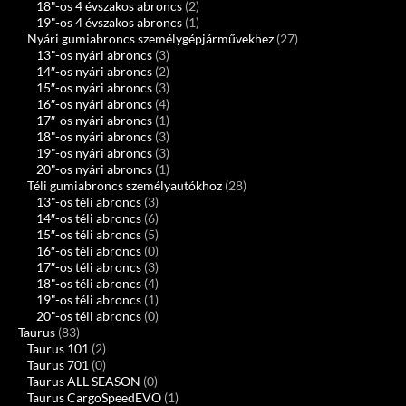
18"-os 4 évszakos abroncs
(2)
19"-os 4 évszakos abroncs
(1)
Nyári gumiabroncs személygépjárművekhez
(27)
13"-os nyári abroncs
(3)
14″-os nyári abroncs
(2)
15″-os nyári abroncs
(3)
16″-os nyári abroncs
(4)
17″-os nyári abroncs
(1)
18"-os nyári abroncs
(3)
19"-os nyári abroncs
(3)
20"-os nyári abroncs
(1)
Téli gumiabroncs személyautókhoz
(28)
13"-os téli abroncs
(3)
14″-os téli abroncs
(6)
15″-os téli abroncs
(5)
16″-os téli abroncs
(0)
17″-os téli abroncs
(3)
18"-os téli abroncs
(4)
19"-os téli abroncs
(1)
20"-os téli abroncs
(0)
Taurus
(83)
Taurus 101
(2)
Taurus 701
(0)
Taurus ALL SEASON
(0)
Taurus CargoSpeedEVO
(1)