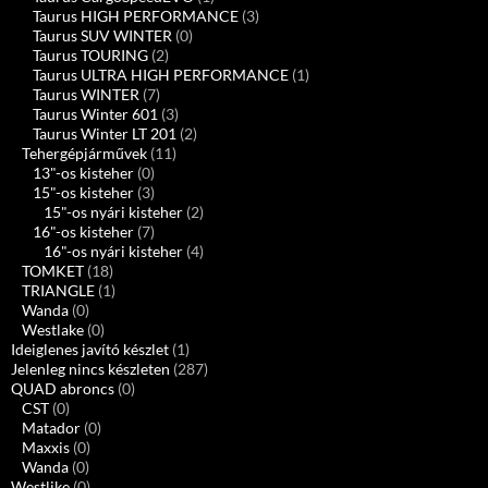
Taurus HIGH PERFORMANCE
(3)
Taurus SUV WINTER
(0)
Taurus TOURING
(2)
Taurus ULTRA HIGH PERFORMANCE
(1)
Taurus WINTER
(7)
Taurus Winter 601
(3)
Taurus Winter LT 201
(2)
Tehergépjárművek
(11)
13"-os kisteher
(0)
15"-os kisteher
(3)
15"-os nyári kisteher
(2)
16"-os kisteher
(7)
16"-os nyári kisteher
(4)
TOMKET
(18)
TRIANGLE
(1)
Wanda
(0)
Westlake
(0)
Ideiglenes javító készlet
(1)
Jelenleg nincs készleten
(287)
QUAD abroncs
(0)
CST
(0)
Matador
(0)
Maxxis
(0)
Wanda
(0)
Westlike
(0)