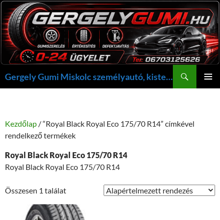
Kilépés
a
tartalomba
Keresés
Gergely Gumi Miskolc személyautó, kisteherautó gumi szerelés javítás +36703125626 NON-STOP ügyelet, gergelygumi@gergelygumi.hu
ELSŐDL
MENÜ
Kezdőlap
/ “Royal Black Royal Eco 175/70 R14” címkével
rendelkező termékek
Royal Black Royal Eco 175/70 R14
Royal Black Royal Eco 175/70 R14
Összesen 1 találat