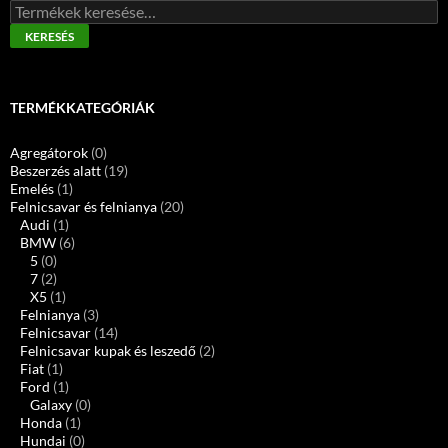
Keresés
a
KERESÉS
következőre:
TERMÉKKATEGÓRIÁK
Agregátorok
(0)
Beszerzés alatt
(19)
Emelés
(1)
Felnicsavar és felnianya
(20)
Audi
(1)
BMW
(6)
5
(0)
7
(2)
X5
(1)
Felnianya
(3)
Felnicsavar
(14)
Felnicsavar kupak és leszedő
(2)
Fiat
(1)
Ford
(1)
Galaxy
(0)
Honda
(1)
Hundai
(0)