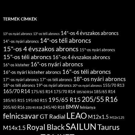
TERMÉK CÍMKÉK
14″-os 4 évszakos abroncs
13"-os nyári abroncs
13"-os téli abroncs
14″-os téli abroncs
14″-os nyári abroncs
15"-os 4 évszakos abroncs
15"-os nyári abroncs
15"-os téli abroncs
16"-os 4 évszakos abroncs
16"-os nyári abroncs
16"-os kisteher
16″-os téli abroncs
16"-os nyári kisteher abroncs
18"-os nyári abroncs
17″-os nyári abroncs
17″-os téli abroncs
18"-os téli abroncs
19"-os nyári abroncs
155/70 R13
20"-os nyári abroncs
165/70 R14
175/65 R14
175/70 R14
185/65 R14
185/60 R14
205/55 R16
195/65 R15
185/65 R15
195/60 R15
BMW
205/60 R16
245/40 R18
felnianya
235/45 R18
LEAO
felnicsavar
GT Radial
M12x1.5
M12x1.25
SAILUN
Royal Black
Taurus
M14x1.5