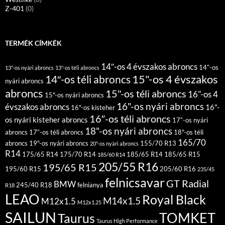
Z-401
(0)
TERMÉK CÍMKÉK
14″-os 4 évszakos abroncs
14″-os
13"-os nyári abroncs
13"-os téli abroncs
15"-os 4 évszakos
14″-os téli abroncs
nyári abroncs
abroncs
15"-os téli abroncs
16"-os 4
15"-os nyári abroncs
16"-os nyári abroncs
évszakos abroncs
16"-
16"-os kisteher
16″-os téli abroncs
os nyári kisteher abroncs
17″-os nyári
18"-os nyári abroncs
abroncs
17″-os téli abroncs
18"-os téli
165/70
abroncs
19"-os nyári abroncs
155/70 R13
20"-os nyári abroncs
R14
175/65 R14
175/70 R14
185/65 R14
185/65 R15
185/60 R14
205/55 R16
195/65 R15
195/60 R15
205/60 R16
235/45
felnicsavar
GT Radial
BMW
245/40 R18
felnianya
R18
LEAO
Royal Black
M14x1.5
M12x1.5
M12x1.25
SAILUN
TOMKET
Taurus
Taurus High Performance