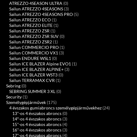
ATREZZO 4SEASON ULTRA
(0)
Sailun ATREZZO 4SEASONS
(3)
Sailun ATREZZO 4SEASONS PRO
(5)
Sailun ATREZZO ECO
(1)
Sailun ATREZZO ELITE
(1)
Sailun ATREZZO ZSR
(1)
Sailun ATREZZO ZSR SUV
(0)
Sailun ATREZZO ZSR2
(1)
Sailun COMMERCIO PRO
(1)
Sailun COMMERCIO VX1
(3)
Sailun ENDURE WSL1
(0)
Sailun ICE BLAZER Alpine EVO1
(1)
Sailun ICE BLAZER ALPINE+
(3)
Sailun ICE BLAZER WST3
(0)
Sailun TERRAMAX CVR
(1)
Sebring
(0)
SEBRING SUMMER 3 XL
(0)
Security
(1)
Személygépjárművek
(175)
4 évszakos gumiabroncs személygépjárművekhez
(24)
13"-os 4 évszakos abroncs
(0)
14″-os 4 évszakos abroncs
(3)
15"-os 4 évszakos abroncs
(4)
16"-os 4 évszakos abroncs
(3)
17"-os 4 évszakos abroncs
(4)