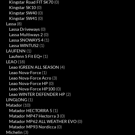
Kingstar Road FIT SK70
(0)
Kingstar SK10
(0)
Kingstar SW40
(0)
Kingstar SW41
(0)
Lassa
(8)
Lassa Driveways
(0)
Lassa Multiways 2
(0)
Lassa SNOWAYS 4
(1)
Lassa WINTUS2
(1)
LAUFENN
(1)
Laufenn S Fit EQ+
(1)
LEAO
(18)
Leao IGREEN ALL SEASON
(4)
Leao Nova-Force
(1)
Leao Nova-Force Acro
(3)
Leao Nova-Force HP
(0)
Leao Nova-Force HP100
(0)
Leao WINTER DEFENDER HP
(2)
LINGLONG
(1)
Matador
(10)
Matador HECTORRA 5
(1)
Matador MP47 Hectorra 3
(0)
Matador MP62 ALL WEATHER EVO
(0)
Matador MP93 Nordicca
(0)
Michelin
(3)