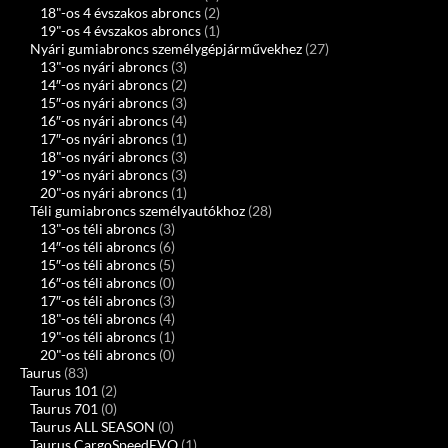
18"-os 4 évszakos abroncs
(2)
19"-os 4 évszakos abroncs
(1)
Nyári gumiabroncs személygépjárművekhez
(27)
13"-os nyári abroncs
(3)
14″-os nyári abroncs
(2)
15″-os nyári abroncs
(3)
16″-os nyári abroncs
(4)
17″-os nyári abroncs
(1)
18"-os nyári abroncs
(3)
19"-os nyári abroncs
(3)
20"-os nyári abroncs
(1)
Téli gumiabroncs személyautókhoz
(28)
13"-os téli abroncs
(3)
14″-os téli abroncs
(6)
15″-os téli abroncs
(5)
16″-os téli abroncs
(0)
17″-os téli abroncs
(3)
18"-os téli abroncs
(4)
19"-os téli abroncs
(1)
20"-os téli abroncs
(0)
Taurus
(83)
Taurus 101
(2)
Taurus 701
(0)
Taurus ALL SEASON
(0)
Taurus CargoSpeedEVO
(1)