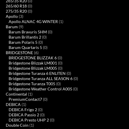
265/35 R20
(0)
265/60 R18
(0)
275/35 R20
(0)
Apollo
(3)
Apollo ALNAC 4G WINTER
(1)
Barum
(9)
Barum Bravuris 5HM
(0)
Barum Brillantis 2
(0)
Barum Polaris 5
(0)
Barum Quartaris 5
(0)
BRIDGESTONE
(6)
BRIDGESTONE BLIZZAK 6
(0)
Bridgestone Blizzak LM001
(0)
Bridgestone Blizzak LM005
(0)
Bridgestone Turanza 6 ENLITEN
(0)
Bridgestone Turanza ALL SEASON 6
(0)
Bridgestone Turanza T005
(0)
Bridgestone Weather Control A005
(0)
Continental
(1)
PremiumContact7
(0)
DEBICA
(1)
DEBICA Frigo 2
(0)
DEBICA Passio 2
(0)
DEBICA Presto UHP 2
(0)
Double Coin
(1)