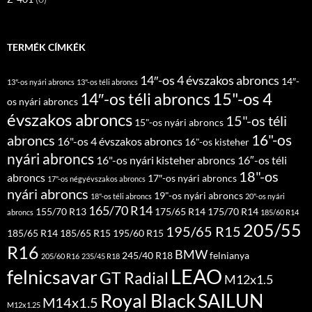
TERMÉK CÍMKÉK
14″-os 4 évszakos abroncs
14″-
13"-os nyári abroncs
13"-os téli abroncs
15"-os 4
14″-os téli abroncs
os nyári abroncs
évszakos abroncs
15"-os téli
15"-os nyári abroncs
16"-os
abroncs
16"-os 4 évszakos abroncs
16"-os kisteher
nyári abroncs
16"-os nyári kisteher abroncs
16″-os téli
18"-os
abroncs
17″-os nyári abroncs
17"-os négyévszakos abroncs
nyári abroncs
19"-os nyári abroncs
18"-os téli abroncs
20"-os nyári
165/70 R14
155/70 R13
175/65 R14
175/70 R14
abroncs
185/60 R14
205/55
195/65 R15
185/65 R14
185/65 R15
195/60 R15
R16
BMW
245/40 R18
felnianya
205/60 R16
235/45 R18
LEAO
felnicsavar
GT Radial
M12x1.5
Royal Black
SAILUN
M14x1.5
M12x1.25