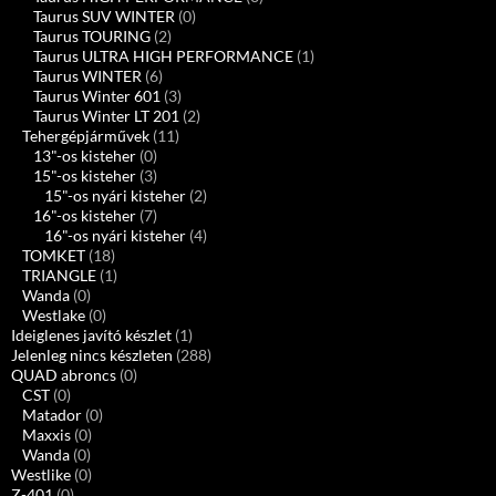
Taurus SUV WINTER
(0)
Taurus TOURING
(2)
Taurus ULTRA HIGH PERFORMANCE
(1)
Taurus WINTER
(6)
Taurus Winter 601
(3)
Taurus Winter LT 201
(2)
Tehergépjárművek
(11)
13"-os kisteher
(0)
15"-os kisteher
(3)
15"-os nyári kisteher
(2)
16"-os kisteher
(7)
16"-os nyári kisteher
(4)
TOMKET
(18)
TRIANGLE
(1)
Wanda
(0)
Westlake
(0)
Ideiglenes javító készlet
(1)
Jelenleg nincs készleten
(288)
QUAD abroncs
(0)
CST
(0)
Matador
(0)
Maxxis
(0)
Wanda
(0)
Westlike
(0)
Z-401
(0)