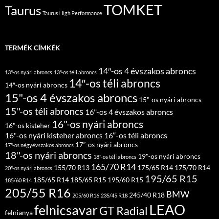
TOMKET
Taurus
Taurus High Performance
TERMÉK CÍMKÉK
14″-os 4 évszakos abroncs
13"-os nyári abroncs
13"-os téli abroncs
14″-os téli abroncs
14″-os nyári abroncs
15"-os 4 évszakos abroncs
15"-os nyári abroncs
15"-os téli abroncs
16"-os 4 évszakos abroncs
16"-os nyári abroncs
16"-os kisteher
16"-os nyári kisteher abroncs
16″-os téli abroncs
17″-os nyári abroncs
17"-os négyévszakos abroncs
18"-os nyári abroncs
19"-os nyári abroncs
18"-os téli abroncs
165/70 R14
155/70 R13
175/65 R14
175/70 R14
20"-os nyári abroncs
195/65 R15
185/65 R14
185/65 R15
195/60 R15
185/60 R14
205/55 R16
BMW
245/40 R18
205/60 R16
235/45 R18
LEAO
felnicsavar
GT Radial
felnianya