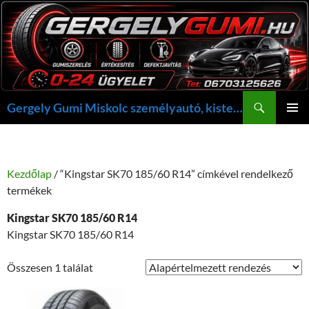
Kilépés
a
tartalomba
Keresés
Gergely Gumi Miskolc személyautó, kisteherautó gumi szerelés javítás +36703125626 NON-STOP ügyelet, gergelygumi@gergelygumi.hu
ELSŐDL
MENÜ
Kezdőlap
/ “Kingstar SK70 185/60 R14” címkével rendelkező
termékek
Kingstar SK70 185/60 R14
Kingstar SK70 185/60 R14
Összesen 1 találat