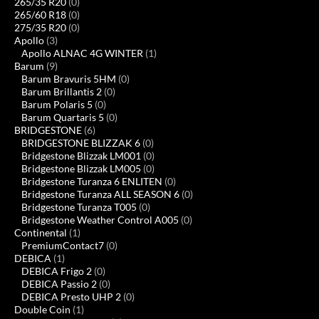
265/35 R20
(0)
265/60 R18
(0)
275/35 R20
(0)
Apollo
(3)
Apollo ALNAC 4G WINTER
(1)
Barum
(9)
Barum Bravuris 5HM
(0)
Barum Brillantis 2
(0)
Barum Polaris 5
(0)
Barum Quartaris 5
(0)
BRIDGESTONE
(6)
BRIDGESTONE BLIZZAK 6
(0)
Bridgestone Blizzak LM001
(0)
Bridgestone Blizzak LM005
(0)
Bridgestone Turanza 6 ENLITEN
(0)
Bridgestone Turanza ALL SEASON 6
(0)
Bridgestone Turanza T005
(0)
Bridgestone Weather Control A005
(0)
Continental
(1)
PremiumContact7
(0)
DEBICA
(1)
DEBICA Frigo 2
(0)
DEBICA Passio 2
(0)
DEBICA Presto UHP 2
(0)
Double Coin
(1)