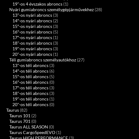
19"-os 4 évszakos abroncs
(1)
Nyári gumiabroncs személygépjárművekhez
(28)
13"-os nyári abroncs
(3)
14″-os nyári abroncs
(2)
15″-os nyári abroncs
(3)
16″-os nyári abroncs
(5)
17″-os nyári abroncs
(1)
18"-os nyári abroncs
(3)
19"-os nyári abroncs
(3)
20"-os nyári abroncs
(1)
Téli gumiabroncs személyautókhoz
(27)
13"-os téli abroncs
(3)
14″-os téli abroncs
(6)
15″-os téli abroncs
(5)
16″-os téli abroncs
(0)
17″-os téli abroncs
(3)
18"-os téli abroncs
(3)
19"-os téli abroncs
(1)
20"-os téli abroncs
(0)
Taurus
(82)
Taurus 101
(2)
Taurus 701
(0)
Taurus ALL SEASON
(0)
Taurus CargoSpeedEVO
(1)
Taurus HIGH PERFORMANCE
(3)