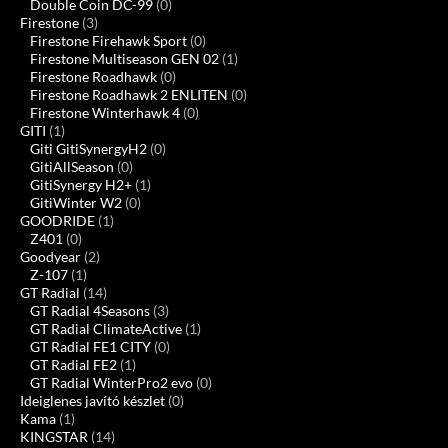
Double Coin DC-99
(0)
Firestone
(3)
Firestone Firehawk Sport
(0)
Firestone Multiseason GEN 02
(1)
Firestone Roadhawk
(0)
Firestone Roadhawk 2 ENLITEN
(0)
Firestone Winterhawk 4
(0)
GITI
(1)
Giti GitiSynergyH2
(0)
GitiAllSeason
(0)
GitiSynergy H2+
(1)
GitiWinter W2
(0)
GOODRIDE
(1)
Z401
(0)
Goodyear
(2)
Z-107
(1)
GT Radial
(14)
GT Radial 4Seasons
(3)
GT Radial ClimateActive
(1)
GT Radial FE1 CITY
(0)
GT Radial FE2
(1)
GT Radial WinterPro2 evo
(0)
Ideiglenes javító készlet
(0)
Kama
(1)
KINGSTAR
(14)