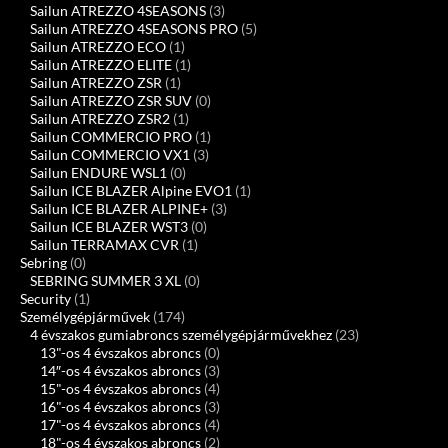
Sailun ATREZZO 4SEASONS
(3)
Sailun ATREZZO 4SEASONS PRO
(5)
Sailun ATREZZO ECO
(1)
Sailun ATREZZO ELITE
(1)
Sailun ATREZZO ZSR
(1)
Sailun ATREZZO ZSR SUV
(0)
Sailun ATREZZO ZSR2
(1)
Sailun COMMERCIO PRO
(1)
Sailun COMMERCIO VX1
(3)
Sailun ENDURE WSL1
(0)
Sailun ICE BLAZER Alpine EVO1
(1)
Sailun ICE BLAZER ALPINE+
(3)
Sailun ICE BLAZER WST3
(0)
Sailun TERRAMAX CVR
(1)
Sebring
(0)
SEBRING SUMMER 3 XL
(0)
Security
(1)
Személygépjárművek
(174)
4 évszakos gumiabroncs személygépjárművekhez
(23)
13"-os 4 évszakos abroncs
(0)
14″-os 4 évszakos abroncs
(3)
15"-os 4 évszakos abroncs
(4)
16"-os 4 évszakos abroncs
(3)
17"-os 4 évszakos abroncs
(4)
18"-os 4 évszakos abroncs
(2)