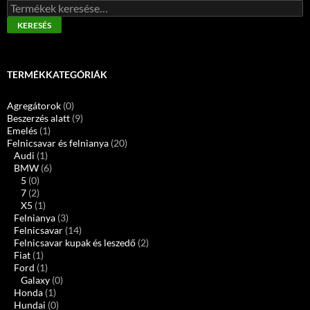
Keresés
a
KERESÉS
következőre:
TERMÉKKATEGÓRIÁK
Agregátorok
(0)
Beszerzés alatt
(9)
Emelés
(1)
Felnicsavar és felnianya
(20)
Audi
(1)
BMW
(6)
5
(0)
7
(2)
X5
(1)
Felnianya
(3)
Felnicsavar
(14)
Felnicsavar kupak és leszedő
(2)
Fiat
(1)
Ford
(1)
Galaxy
(0)
Honda
(1)
Hundai
(0)