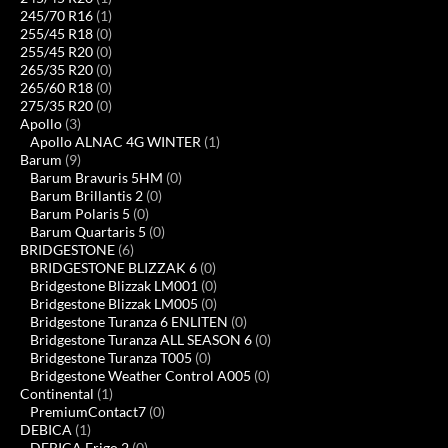
245/70 R16
(1)
255/45 R18
(0)
255/45 R20
(0)
265/35 R20
(0)
265/60 R18
(0)
275/35 R20
(0)
Apollo
(3)
Apollo ALNAC 4G WINTER
(1)
Barum
(9)
Barum Bravuris 5HM
(0)
Barum Brillantis 2
(0)
Barum Polaris 5
(0)
Barum Quartaris 5
(0)
BRIDGESTONE
(6)
BRIDGESTONE BLIZZAK 6
(0)
Bridgestone Blizzak LM001
(0)
Bridgestone Blizzak LM005
(0)
Bridgestone Turanza 6 ENLITEN
(0)
Bridgestone Turanza ALL SEASON 6
(0)
Bridgestone Turanza T005
(0)
Bridgestone Weather Control A005
(0)
Continental
(1)
PremiumContact7
(0)
DEBICA
(1)
DEBICA Frigo 2
(0)