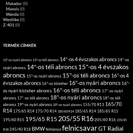
Matador
(0)
Maxxis
(0)
Wanda
(0)
Westlike
(0)
Z-401
(0)
TERMÉK CÍMKÉK
14″-os 4 évszakos abroncs
14″-os
13"-os nyári abroncs
13"-os téli abroncs
15"-os 4 évszakos
14″-os téli abroncs
nyári abroncs
abroncs
15"-os téli abroncs
16"-os 4
15"-os nyári abroncs
16"-os nyári abroncs
évszakos abroncs
16"-
16"-os kisteher
16″-os téli abroncs
os nyári kisteher abroncs
17″-os nyári
18"-os nyári abroncs
abroncs
17″-os téli abroncs
18"-os téli
165/70
abroncs
19"-os nyári abroncs
155/70 R13
20"-os nyári abroncs
R14
175/65 R14
175/70 R14
185/65 R14
185/65 R15
185/60 R14
205/55 R16
195/65 R15
195/60 R15
205/60 R16
235/45
felnicsavar
GT Radial
BMW
245/40 R18
felnianya
R18