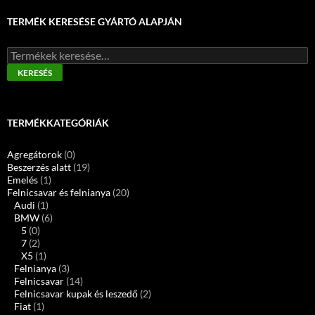
TERMÉK KERESÉSE GYÁRTÓ ALAPJÁN
Keresés
a
KERESÉS
következőre:
TERMÉKKATEGÓRIÁK
Agregátorok
(0)
Beszerzés alatt
(19)
Emelés
(1)
Felnicsavar és felnianya
(20)
Audi
(1)
BMW
(6)
5
(0)
7
(2)
X5
(1)
Felnianya
(3)
Felnicsavar
(14)
Felnicsavar kupak és leszedő
(2)
Fiat
(1)