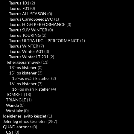
Taurus 101
(2)
Taurus 701
(0)
Taurus ALL SEASON
(0)
Taurus CargoSpeedEVO
(1)
Taurus HIGH PERFORMANCE
(3)
Taurus SUV WINTER
(0)
Taurus TOURING
(2)
Taurus ULTRA HIGH PERFORMANCE
(1)
Taurus WINTER
(7)
Taurus Winter 601
(3)
Taurus Winter LT 201
(2)
Tehergépjárművek
(11)
13"-os kisteher
(0)
15"-os kisteher
(3)
15"-os nyári kisteher
(2)
16"-os kisteher
(7)
16"-os nyári kisteher
(4)
TOMKET
(18)
TRIANGLE
(1)
Wanda
(0)
Westlake
(0)
Ideiglenes javító készlet
(1)
Jelenleg nincs készleten
(287)
QUAD abroncs
(0)
CST
(0)