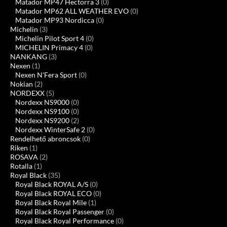
Matador MP47 Hectorra 3
(0)
Matador MP62 ALL WEATHER EVO
(0)
Matador MP93 Nordicca
(0)
Michelin
(3)
Michelin Pilot Sport 4
(0)
MICHELIN Primacy 4
(0)
NANKANG
(3)
Nexen
(1)
Nexen N'Fera Sport
(0)
Nokian
(2)
NORDEXX
(5)
Nordexx NS9000
(0)
Nordexx NS9100
(0)
Nordexx NS9200
(2)
Nordexx WinterSafe 2
(0)
Rendelhető abroncsok
(0)
Riken
(1)
ROSAVA
(2)
Rotalla
(1)
Royal Black
(35)
Royal Black ROYAL A/S
(0)
Royal Black ROYAL ECO
(0)
Royal Black Royal Mile
(1)
Royal Black Royal Passenger
(0)
Royal Black Royal Performance
(0)