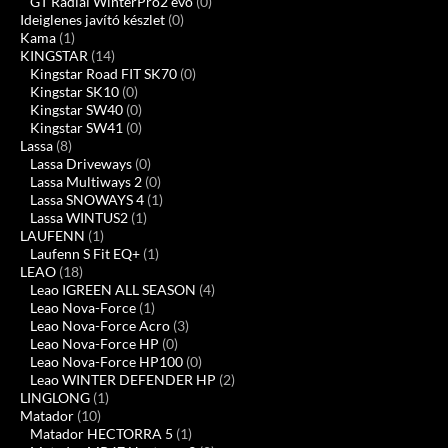
GT Radial WinterPro2 evo
(0)
Ideiglenes javító készlet
(0)
Kama
(1)
KINGSTAR
(14)
Kingstar Road FIT SK70
(0)
Kingstar SK10
(0)
Kingstar SW40
(0)
Kingstar SW41
(0)
Lassa
(8)
Lassa Driveways
(0)
Lassa Multiways 2
(0)
Lassa SNOWAYS 4
(1)
Lassa WINTUS2
(1)
LAUFENN
(1)
Laufenn S Fit EQ+
(1)
LEAO
(18)
Leao IGREEN ALL SEASON
(4)
Leao Nova-Force
(1)
Leao Nova-Force Acro
(3)
Leao Nova-Force HP
(0)
Leao Nova-Force HP100
(0)
Leao WINTER DEFENDER HP
(2)
LINGLONG
(1)
Matador
(10)
Matador HECTORRA 5
(1)