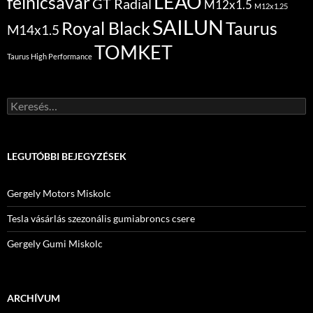
LEAO
felnicsavar
GT Radial
M12x1.5
M12x1.25
SAILUN
Royal Black
Taurus
M14x1.5
TOMKET
Taurus High Performance
Keresés:
LEGUTÓBBI BEJEGYZÉSEK
Gergely Motors Miskolc
Tesla vásárlás szezonális gumiabroncs csere
Gergely Gumi Miskolc
ARCHÍVUM