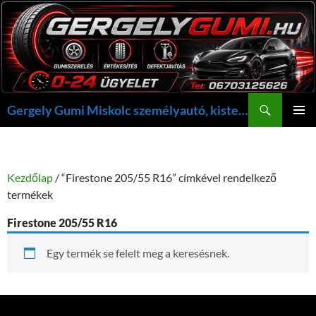
Kilépés
a
tartalomba
Keresés
Gergely Gumi Miskolc személyautó, kisteherautó gumi szerelés javítás +36703125626 NON-STOP ügyelet, gergelygumi@gergelygumi.hu
ELSŐDL
MENÜ
Kezdőlap
/ “Firestone 205/55 R16” címkével rendelkező
termékek
Firestone 205/55 R16
Egy termék se felelt meg a keresésnek.