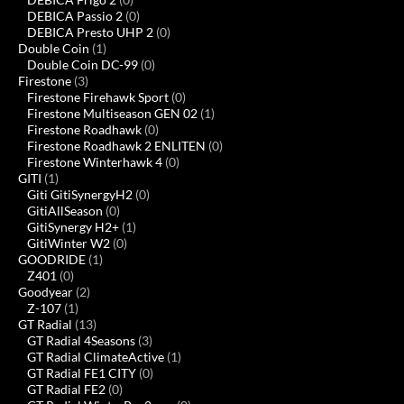
DEBICA Passio 2
(0)
DEBICA Presto UHP 2
(0)
Double Coin
(1)
Double Coin DC-99
(0)
Firestone
(3)
Firestone Firehawk Sport
(0)
Firestone Multiseason GEN 02
(1)
Firestone Roadhawk
(0)
Firestone Roadhawk 2 ENLITEN
(0)
Firestone Winterhawk 4
(0)
GITI
(1)
Giti GitiSynergyH2
(0)
GitiAllSeason
(0)
GitiSynergy H2+
(1)
GitiWinter W2
(0)
GOODRIDE
(1)
Z401
(0)
Goodyear
(2)
Z-107
(1)
GT Radial
(13)
GT Radial 4Seasons
(3)
GT Radial ClimateActive
(1)
GT Radial FE1 CITY
(0)
GT Radial FE2
(0)