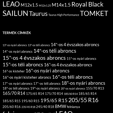
LEAO
Royal Black
M14x1.5
M12x1.5
M12x1.25
SAILUN
TOMKET
Taurus
Taurus High Performance
TERMÉK CÍMKÉK
14″-os 4 évszakos abroncs
13"-os nyári abroncs
13"-os téli abroncs
14″-os téli abroncs
14″-os nyári abroncs
15"-os 4 évszakos abroncs
15"-os nyári abroncs
15"-os téli abroncs
16"-os 4 évszakos abroncs
16"-os nyári abroncs
16"-os kisteher
16″-os téli abroncs
16"-os nyári kisteher abroncs
18"-os nyári abroncs
17″-os nyári abroncs
17″-os téli abroncs
18"-os téli abroncs
19"-os nyári abroncs
155/70 R13
20"-os nyári abroncs
165/70 R14
175/65 R14
175/70 R14
185/65 R14
185/60 R14
205/55 R16
195/65 R15
185/65 R15
195/60 R15
BMW
205/60 R16
245/40 R18
felnianya
235/45 R18