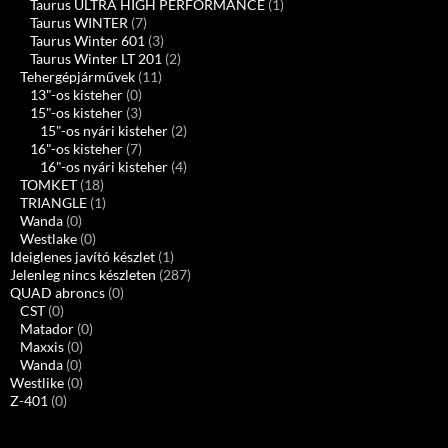
Taurus ULTRA HIGH PERFORMANCE
(1)
Taurus WINTER
(7)
Taurus Winter 601
(3)
Taurus Winter LT 201
(2)
Tehergépjárművek
(11)
13"-os kisteher
(0)
15"-os kisteher
(3)
15"-os nyári kisteher
(2)
16"-os kisteher
(7)
16"-os nyári kisteher
(4)
TOMKET
(18)
TRIANGLE
(1)
Wanda
(0)
Westlake
(0)
Ideiglenes javító készlet
(1)
Jelenleg nincs készleten
(287)
QUAD abroncs
(0)
CST
(0)
Matador
(0)
Maxxis
(0)
Wanda
(0)
Westlike
(0)
Z-401
(0)