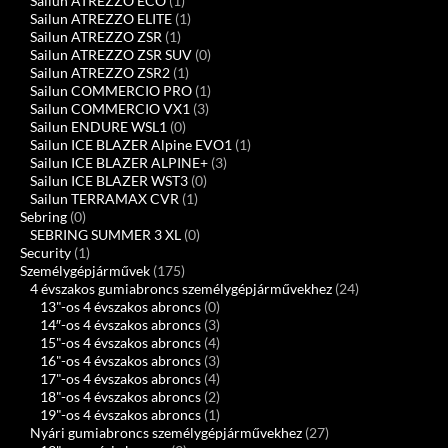
Sailun ATREZZO ECO
(1)
Sailun ATREZZO ELITE
(1)
Sailun ATREZZO ZSR
(1)
Sailun ATREZZO ZSR SUV
(0)
Sailun ATREZZO ZSR2
(1)
Sailun COMMERCIO PRO
(1)
Sailun COMMERCIO VX1
(3)
Sailun ENDURE WSL1
(0)
Sailun ICE BLAZER Alpine EVO1
(1)
Sailun ICE BLAZER ALPINE+
(3)
Sailun ICE BLAZER WST3
(0)
Sailun TERRAMAX CVR
(1)
Sebring
(0)
SEBRING SUMMER 3 XL
(0)
Security
(1)
Személygépjárművek
(175)
4 évszakos gumiabroncs személygépjárművekhez
(24)
13"-os 4 évszakos abroncs
(0)
14″-os 4 évszakos abroncs
(3)
15"-os 4 évszakos abroncs
(4)
16"-os 4 évszakos abroncs
(3)
17"-os 4 évszakos abroncs
(4)
18"-os 4 évszakos abroncs
(2)
19"-os 4 évszakos abroncs
(1)
Nyári gumiabroncs személygépjárművekhez
(27)