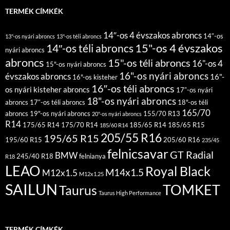
TERMÉK CÍMKÉK
14″-os 4 évszakos abroncs
14″-os
13"-os nyári abroncs
13"-os téli abroncs
15"-os 4 évszakos
14″-os téli abroncs
nyári abroncs
abroncs
15"-os téli abroncs
16"-os 4
15"-os nyári abroncs
16"-os nyári abroncs
évszakos abroncs
16"-
16"-os kisteher
16″-os téli abroncs
os nyári kisteher abroncs
17″-os nyári
18"-os nyári abroncs
abroncs
17″-os téli abroncs
18"-os téli
165/70
abroncs
19"-os nyári abroncs
155/70 R13
20"-os nyári abroncs
R14
175/65 R14
175/70 R14
185/65 R14
185/65 R15
185/60 R14
205/55 R16
195/65 R15
195/60 R15
205/60 R16
235/45
felnicsavar
GT Radial
BMW
245/40 R18
felnianya
R18
LEAO
Royal Black
M14x1.5
M12x1.5
M12x1.25
SAILUN
TOMKET
Taurus
Taurus High Performance
TERMÉK CÍMKÉK