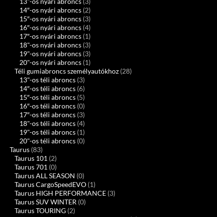
13"-os nyári abroncs
(3)
14″-os nyári abroncs
(2)
15″-os nyári abroncs
(3)
16″-os nyári abroncs
(4)
17″-os nyári abroncs
(1)
18"-os nyári abroncs
(3)
19"-os nyári abroncs
(3)
20"-os nyári abroncs
(1)
Téli gumiabroncs személyautókhoz
(28)
13"-os téli abroncs
(3)
14″-os téli abroncs
(6)
15″-os téli abroncs
(5)
16″-os téli abroncs
(0)
17″-os téli abroncs
(3)
18"-os téli abroncs
(4)
19"-os téli abroncs
(1)
20"-os téli abroncs
(0)
Taurus
(83)
Taurus 101
(2)
Taurus 701
(0)
Taurus ALL SEASON
(0)
Taurus CargoSpeedEVO
(1)
Taurus HIGH PERFORMANCE
(3)
Taurus SUV WINTER
(0)
Taurus TOURING
(2)