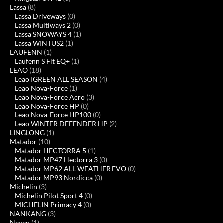
Lassa
(8)
Lassa Driveways
(0)
Lassa Multiways 2
(0)
Lassa SNOWAYS 4
(1)
Lassa WINTUS2
(1)
LAUFENN
(1)
Laufenn S Fit EQ+
(1)
LEAO
(18)
Leao IGREEN ALL SEASON
(4)
Leao Nova-Force
(1)
Leao Nova-Force Acro
(3)
Leao Nova-Force HP
(0)
Leao Nova-Force HP100
(0)
Leao WINTER DEFENDER HP
(2)
LINGLONG
(1)
Matador
(10)
Matador HECTORRA 5
(1)
Matador MP47 Hectorra 3
(0)
Matador MP62 ALL WEATHER EVO
(0)
Matador MP93 Nordicca
(0)
Michelin
(3)
Michelin Pilot Sport 4
(0)
MICHELIN Primacy 4
(0)
NANKANG
(3)
Nexen
(1)