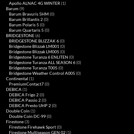
Apollo ALNAC 4G WINTER
(1)
Barum
(9)
Barum Bravuris 5HM
(0)
Barum Brillantis 2
(0)
Barum Polaris 5
(0)
Barum Quartaris 5
(0)
BRIDGESTONE
(6)
BRIDGESTONE BLIZZAK 6
(0)
Bridgestone Blizzak LM001
(0)
Bridgestone Blizzak LM005
(0)
Bridgestone Turanza 6 ENLITEN
(0)
Bridgestone Turanza ALL SEASON 6
(0)
Bridgestone Turanza T005
(0)
Bridgestone Weather Control A005
(0)
Continental
(1)
PremiumContact7
(0)
DEBICA
(1)
DEBICA Frigo 2
(0)
DEBICA Passio 2
(0)
DEBICA Presto UHP 2
(0)
Double Coin
(1)
Double Coin DC-99
(0)
Firestone
(3)
Firestone Firehawk Sport
(0)
Firestone Multiseason GEN 02
(1)