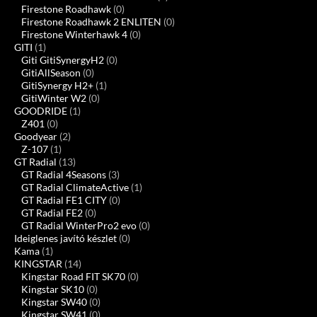
Firestone Roadhawk
(0)
Firestone Roadhawk 2 ENLITEN
(0)
Firestone Winterhawk 4
(0)
GITI
(1)
Giti GitiSynergyH2
(0)
GitiAllSeason
(0)
GitiSynergy H2+
(1)
GitiWinter W2
(0)
GOODRIDE
(1)
Z401
(0)
Goodyear
(2)
Z-107
(1)
GT Radial
(13)
GT Radial 4Seasons
(3)
GT Radial ClimateActive
(1)
GT Radial FE1 CITY
(0)
GT Radial FE2
(0)
GT Radial WinterPro2 evo
(0)
Ideiglenes javító készlet
(0)
Kama
(1)
KINGSTAR
(14)
Kingstar Road FIT SK70
(0)
Kingstar SK10
(0)
Kingstar SW40
(0)
Kingstar SW41
(0)