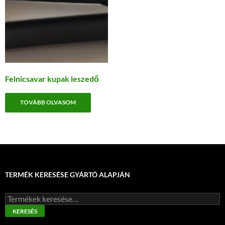
Felnicsavar kupak leszedő
TOVÁBB OLVASOM
TERMÉK KERESÉSE GYÁRTÓ ALAPJÁN
Keresés
a
KERESÉS
következőre: