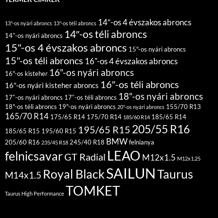
14″-os 4 évszakos abroncs
13"-os nyári abroncs
13"-os téli abroncs
14″-os téli abroncs
14″-os nyári abroncs
15"-os 4 évszakos abroncs
15"-os nyári abroncs
15"-os téli abroncs
16"-os 4 évszakos abroncs
16"-os nyári abroncs
16"-os kisteher
16″-os téli abroncs
16"-os nyári kisteher abroncs
18"-os nyári abroncs
17″-os nyári abroncs
17″-os téli abroncs
18"-os téli abroncs
19"-os nyári abroncs
155/70 R13
20"-os nyári abroncs
165/70 R14
175/65 R14
175/70 R14
185/65 R14
185/60 R14
205/55 R16
195/65 R15
185/65 R15
195/60 R15
BMW
205/60 R16
245/40 R18
felnianya
235/45 R18
LEAO
felnicsavar
GT Radial
M12x1.5
M12x1.25
SAILUN
Royal Black
Taurus
M14x1.5
TOMKET
Taurus High Performance