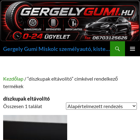
Kilépés
a
tartalomba
Keresés
Gergely Gumi Miskolc személyautó, kisteherautó gumi szerelés javítás +36703125626 NON-STOP ügyelet, gergelygumi@gergelygumi.hu
ELSŐDL
MENÜ
Kezdőlap
/ “díszkupak eltávolító” címkével rendelkező
termékek
díszkupak eltávolító
Összesen 1 találat